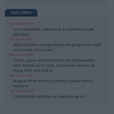
FRISS HÍREK
1 nappal ezelőtt
4,4 százalékkal csökkentek az élelmiszerárak
júliusban
2 nappal ezelőtt
868 milliárdos energiafejlesztési programot indít
a kormány Paks miatt
2 nappal ezelőtt
Szinte ugyan annyit fizetünk az élelmiszerért,
mint bárhol az EU-ban, a fizetések viszont az
átlag felét sem érik el
3 nappal ezelőtt
Magyar Péter szerint javulhat a paksi erőmű
helyzete
3 nappal ezelőtt
Csütörtökön csökken az üzemanyag ára