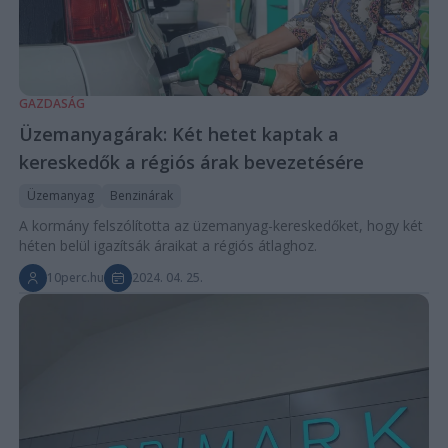
GAZDASÁG
Üzemanyagárak: Két hetet kaptak a
kereskedők a régiós árak bevezetésére
Üzemanyag
Benzinárak
A kormány felszólította az üzemanyag-kereskedőket, hogy két
héten belül igazítsák áraikat a régiós átlaghoz.
10perc.hu
2024. 04. 25.