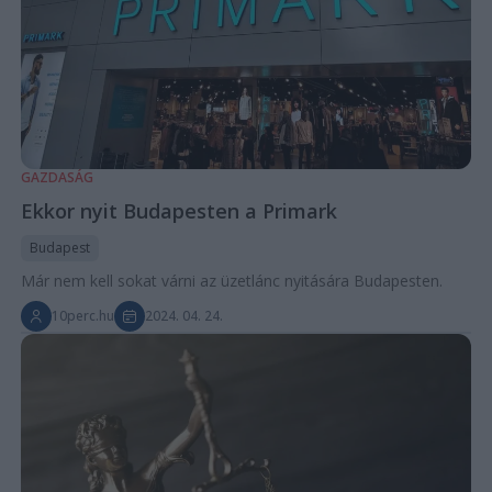
GAZDASÁG
Ekkor nyit Budapesten a Primark
Budapest
Már nem kell sokat várni az üzetlánc nyitására Budapesten.
10perc.hu
2024. 04. 24.