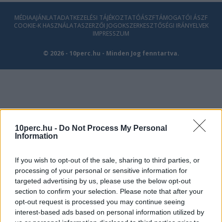
MÉDIAAJÁNLAT
ADATKEZELÉSI TÁJÉKOZTATÓ
ÁSZF
TÁMOGATÓI ÁSZF
COOKIE-K HASZNÁLATA
SZERZŐI JOGOK
SZERKESZTŐSÉGI IRÁNYELVEK
IMPRESSZUM
© 2026 - 10perc.hu - Minden Jog fenntartva.
10perc.hu -
Do Not Process My Personal
Information
If you wish to opt-out of the sale, sharing to third parties, or
processing of your personal or sensitive information for
targeted advertising by us, please use the below opt-out
section to confirm your selection. Please note that after your
opt-out request is processed you may continue seeing
interest-based ads based on personal information utilized by