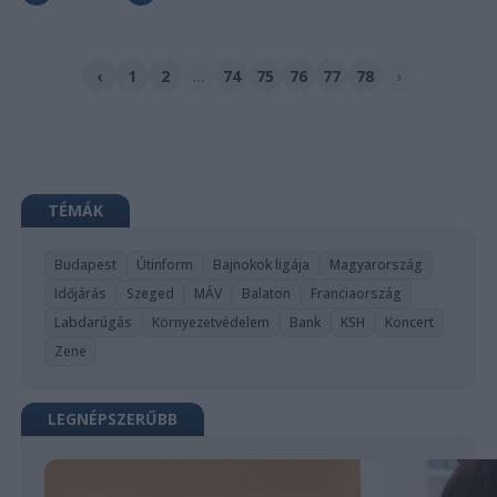
‹
1
2
...
74
75
76
77
78
›
TÉMÁK
Budapest
Útinform
Bajnokok ligája
Magyarország
Időjárás
Szeged
MÁV
Balaton
Franciaország
Labdarúgás
Környezetvédelem
Bank
KSH
Koncert
Zene
LEGNÉPSZERŰBB