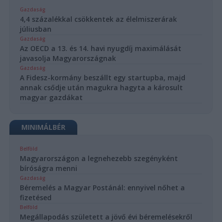
Gazdaság
4,4 százalékkal csökkentek az élelmiszerárak
júliusban
Gazdaság
Az OECD a 13. és 14. havi nyugdíj maximálását
javasolja Magyarországnak
Gazdaság
A Fidesz-kormány beszállt egy startupba, majd
annak csődje után magukra hagyta a károsult
magyar gazdákat
MINIMÁLBÉR
Belföld
Magyarországon a legnehezebb szegényként
bíróságra menni
Gazdaság
Béremelés a Magyar Postánál: ennyivel nőhet a
fizetésed
Belföld
Megállapodás született a jövő évi béremelésekről