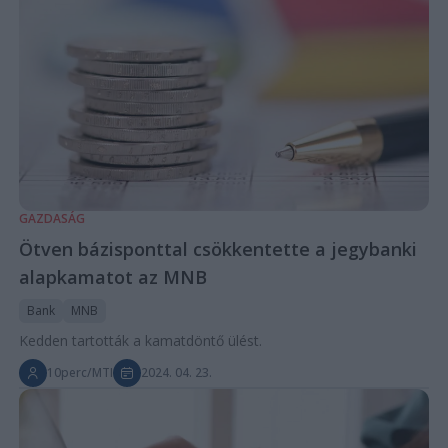
GAZDASÁG
Ötven bázisponttal csökkentette a jegybanki
alapkamatot az MNB
Bank
MNB
Kedden tartották a kamatdöntő ülést.
10perc/MTI
2024. 04. 23.