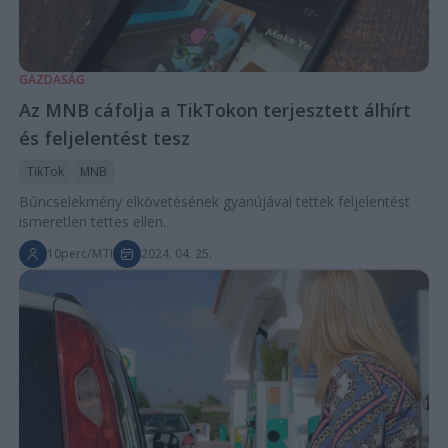
GAZDASÁG
Az MNB cáfolja a TikTokon terjesztett álhírt
és feljelentést tesz
TikTok
MNB
Bűncselekmény elkövetésének gyanújával tettek feljelentést
ismeretlen tettes ellen.
10perc/MTI
2024. 04. 25.