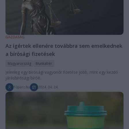
GAZDASÁG
Az ígértek ellenére továbbra sem emelkednek
a bírósági fizetések
Magyarország
Munkabér
Jelenleg egy bírósági vagyonőr fizetése jobb, mint egy kezdő
járásbírósági bíróé.
10perc.hu
2024. 04. 24.