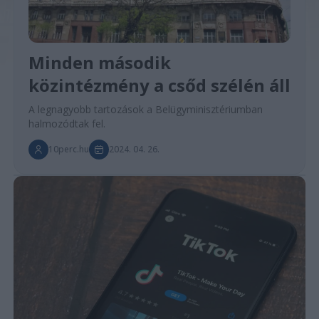
Minden második
közintézmény a csőd szélén áll
A legnagyobb tartozások a Belügyminisztériumban
halmozódtak fel.
10perc.hu
2024. 04. 26.