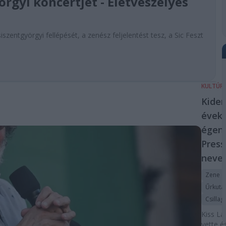
rgyi koncertjét - Életveszélyes
entgyörgyi fellépését, a zenész feljelentést tesz, a Sic Feszt
KULTÚR
Kider
évek 
égen
Press
neve
Zene
Űrkuta
Csillag
Kiss Lá
vette é