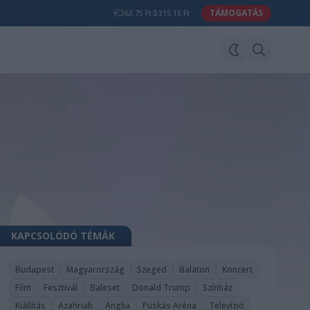
TÁMOGATÁS
363.75 Ft
315.15 Ft
KAPCSOLÓDÓ TÉMÁK
Budapest
Magyarország
Szeged
Balaton
Koncert
Film
Fesztivál
Baleset
Donald Trump
Színház
Kiállítás
Azahriah
Anglia
Puskás Aréna
Televízió