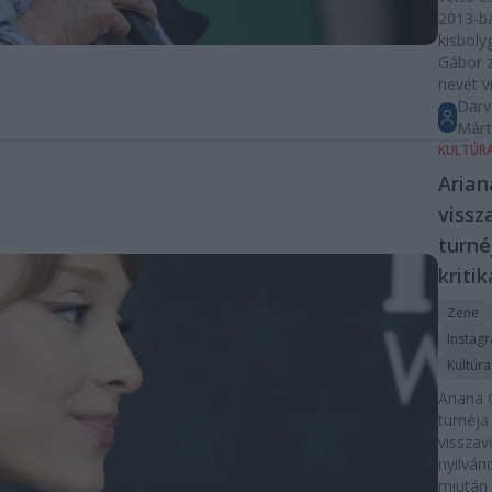
2013-ba
kisboly
Gábor 
nevét v
Darv
Már
KULTÚR
Arian
vissz
turné
kriti
Zene
Instag
Kultúra
Ariana
turnéja
visszav
nyilván
miután 