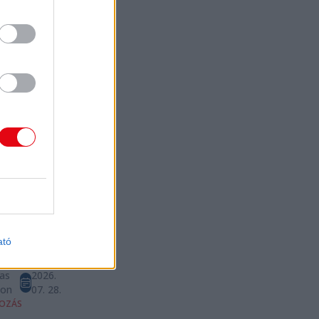
e.
as
2026.
ton
07. 29.
A
Gabi most
nem fog
zálni
Politika
NER
Kultúra
bi Instagram-
ában
ta,
dult a
ából, és nem
ató
többé, hogy
elerángassák.
as
2026.
ton
07. 28.
OZÁS