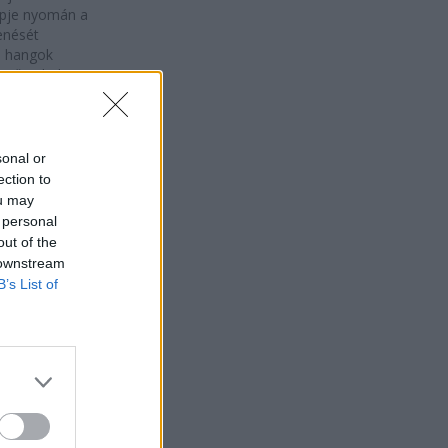
ipje nyomán a
enését
ló hangok
erősödtek.
as
2026.
ton
08. 03.
A
sonal or
rbalesetben
ection to
alt Glen
ou may
rd Oscar-
 personal
out of the
 zenész
 downstream
Baleset
B’s List of
ia
Írország
s korában
alesetben
 Dublinban Glen
 Oscar-díjas ír
 a Falling Slowly