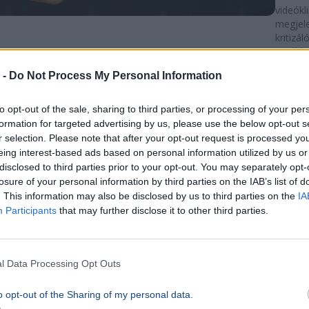
videókl
megjel
kritizá
tovább 
Darv
 -
Do Not Process My Personal Information
Már
KULTÚR
to opt-out of the sale, sharing to third parties, or processing of your per
Moto
formation for targeted advertising by us, please use the below opt-out s
megh
r selection. Please note that after your opt-out request is processed y
Hansa
eing interest-based ads based on personal information utilized by us or
disclosed to third parties prior to your opt-out. You may separately opt-
díjas
losure of your personal information by third parties on the IAB’s list of
Zene
. This information may also be disclosed by us to third parties on the
IA
Participants
that may further disclose it to other third parties.
Tragéd
Kultúra
56 éve
motorb
l Data Processing Opt Outs
elhunyt
Hansard
o opt-out of the Sharing of my personal data.
zenész,