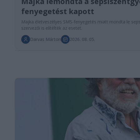
Majka lemondta a sepsiszentgyö
fenyegetést kapott
Majka életveszélyes SMS-fenyegetés miatt mondta le sepsisz
szervezői is elítélték az esetet.
Darvas Márton
2026. 08. 05.