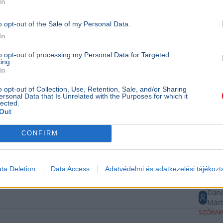
In
szerzőj
Darv
o opt-out of the Sale of my Personal Data.
Már
In
KULTÚR
Tóth 
to opt-out of processing my Personal Data for Targeted
ing.
már 
In
politi
o opt-out of Collection, Use, Retention, Sale, and/or Sharing
Zene
ersonal Data that Is Unrelated with the Purposes for which it
lected.
Fidesz
Out
Tóth Ga
videój
CONFIRM
elmond
kiábrán
politik
ta Deletion
Data Access
Adatvédelmi és adatkezelési tájékozt
hagyja 
ismét b
Darv
Már
SZÓRAK