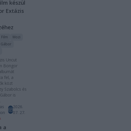
ilm készül
r Extázis
zéhez
Film
Mozi
 Gábor
zis Uncut
lm Bongor
 albumát
a fel, a
ők közt
y Szabolcs és
Gábor is
.
as
2026.
ton
07. 27.
A
a a