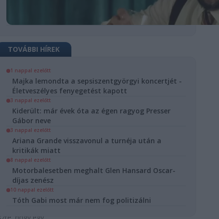
TOVÁBBI HÍREK
1 nappal ezelőtt
Majka lemondta a sepsiszentgyörgyi koncertjét -
A
Életveszélyes fenyegetést kapott
ült: már
3 nappal ezelőtt
óta az
Kiderült: már évek óta az égen ragyog Presser
Gábor neve
 ragyog
3 nappal ezelőtt
er Gábor
Ariana Grande visszavonul a turnéja után a
kritikák miatt
8 nappal ezelőtt
Tudomány
Motorbalesetben meghalt Glen Hansard Oscar-
díjas zenész
tás
10 nappal ezelőtt
ászat
Kultúra
Tóth Gabi most már nem fog politizálni
szló csillagász
szre, hogy egy