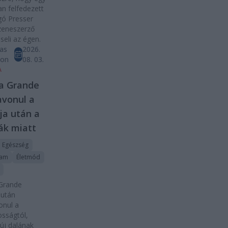
n felfedezett
gó Presser
zeneszerző
iseli az égen.
as
2026.
ton
08. 03.
A
a Grande
avonul a
ja után a
kák miatt
Egészség
ram
Életmód
 Grande
 után
onul a
osságtól,
új dalának