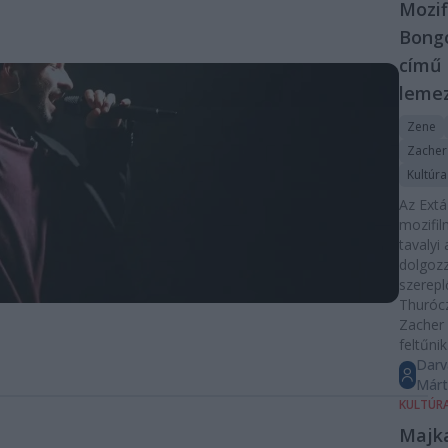
Mozif
Bongo
című
leme
Zene
Zacher
Kultúra
Az Extá
mozifi
tavalyi
dolgozz
szerepl
Thurócz
Zacher 
feltűnik
Darv
Már
KULTÚR
Majk