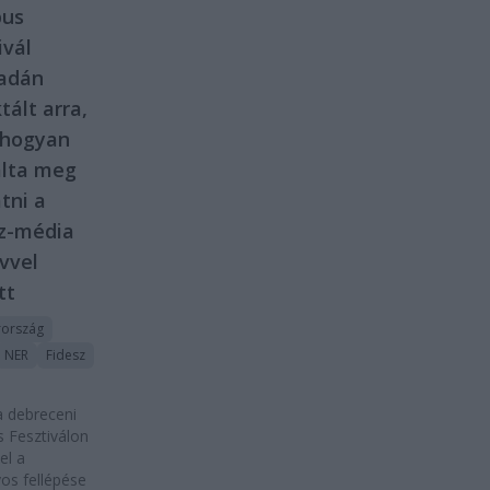
us
ivál
padán
tált arra,
 hogyan
álta meg
atni a
z-média
vvel
tt
ország
NER
Fidesz
 debreceni
 Fesztiválon
el a
os fellépése