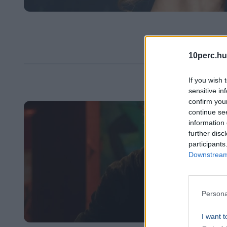
10perc.hu
If you wish 
sensitive in
confirm you
continue se
information 
further disc
participants
Downstream 
Persona
I want t