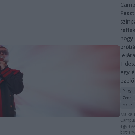
Camp
Feszt
szín
reflek
hogy
prób
lejár
Fides
egy é
ezelő
Magyar
Zene
Majka
Majka a
Campus
egy évv
botrány