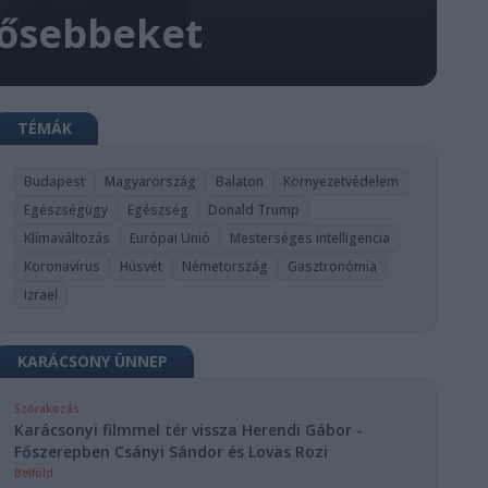
idősebbeket
TÉMÁK
Budapest
Magyarország
Balaton
Környezetvédelem
Egészségügy
Egészség
Donald Trump
Klímaváltozás
Európai Unió
Mesterséges intelligencia
Koronavírus
Húsvét
Németország
Gasztronómia
Izrael
KARÁCSONY ÜNNEP
Szórakozás
Karácsonyi filmmel tér vissza Herendi Gábor -
Főszerepben Csányi Sándor és Lovas Rozi
Belföld