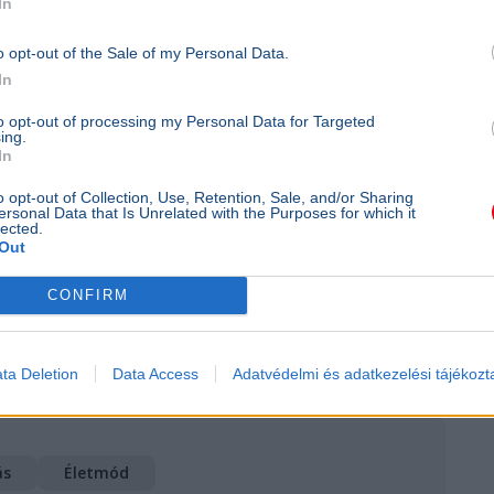
In
ítja meg az életet, hanem a mindennapi
o opt-out of the Sale of my Personal Data.
 kutatója
In
to opt-out of processing my Personal Data for Targeted
ing.
alószínűséggel keres új tapasztalatokat,
In
. A tanulmány tehát azt sugallja, hogy a
o opt-out of Collection, Use, Retention, Sale, and/or Sharing
ersonal Data that Is Unrelated with the Purposes for which it
 lehet a hosszú életnek, mint a genetika vagy
lected.
nnyiben lehetne a nyitottságot tudatosan
Out
dekében.
CONFIRM
hfoto
ta Deletion
Data Access
Adatvédelmi és adatkezelési tájékozt
ás
Életmód