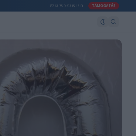
TÁMOGATÁS
363.75 Ft
315.15 Ft