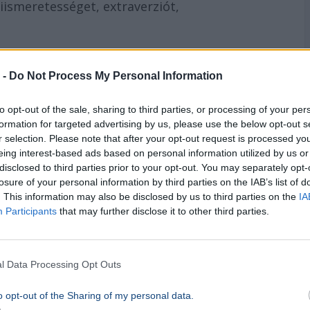
iismeretességet, extraverziót,
 vizsgálatban
 -
Do Not Process My Personal Information
Bár a Kék Zónában élők fizikai életminősége
to opt-out of the sale, sharing to third parties, or processing of your per
élyiségjegyben drasztikus különbség
formation for targeted advertising by us, please use the below opt-out s
r selection. Please note that after your opt-out request is processed y
eing interest-based ads based on personal information utilized by us or
disclosed to third parties prior to your opt-out. You may separately opt-
ánsan magasabb pontszámot értek el nyitottság
losure of your personal information by third parties on the IAB’s list of
e is rendkívül kíváncsiak maradtak a világra,
. This information may also be disclosed by us to third parties on the
IA
t, és kifejezetten nyitottak voltak a friss
Participants
that may further disclose it to other third parties.
ellett jobb megküzdési mechanizmusokkal
k szellemileg vagy fizikailag stimuláló
l Data Processing Opt Outs
o opt-out of the Sharing of my personal data.