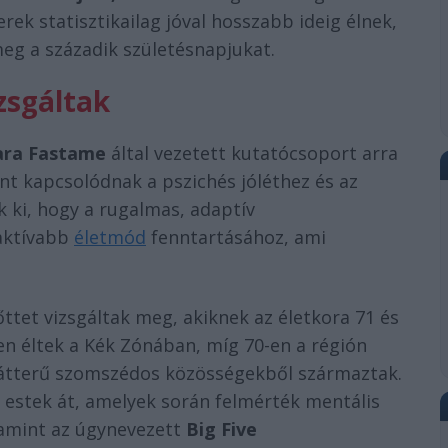
rek statisztikailag jóval hosszabb ideig élnek,
eg a századik születésnapjukat.
zsgáltak
ara Fastame
által vezetett kutatócsoport arra
nt kapcsolódnak a pszichés jóléthez és az
 ki, hogy a rugalmas, adaptív
 aktívabb
életmód
fenntartásához, ami
őttet vizsgáltak meg, akiknek az életkora 71 és
en éltek a Kék Zónában, míg 70-en a régión
i hátterű szomszédos közösségekből származtak.
n estek át, amelyek során felmérték mentális
lamint az úgynevezett
Big Five