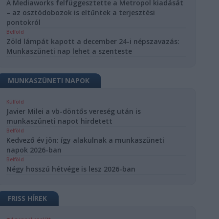
A Mediaworks felfüggesztette a Metropol kiadását
– az osztódobozok is eltűntek a terjesztési
pontokról
Belföld
Zöld lámpát kapott a december 24-i népszavazás:
Munkaszüneti nap lehet a szenteste
MUNKASZÜNETI NAPOK
Külföld
Javier Milei a vb-döntős vereség után is
munkaszüneti napot hirdetett
Belföld
Kedvező év jön: így alakulnak a munkaszüneti
napok 2026-ban
Belföld
Négy hosszú hétvége is lesz 2026-ban
FRISS HÍREK