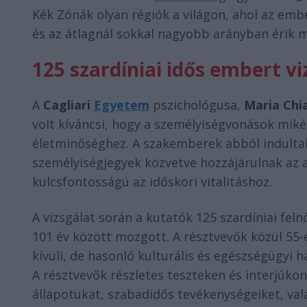
Kék Zónák olyan régiók a világon, ahol az embe
és az átlagnál sokkal nagyobb arányban érik m
125 szardíniai idős embert vi
A
Cagliari
Egyetem
pszichológusa,
Maria Chi
volt kíváncsi, hogy a személyiségvonások miké
életminőséghez. A szakemberek abból indultak
személyiségjegyek közvetve hozzájárulnak az
kulcsfontosságú az időskori vitalitáshoz.
A vizsgálat során a kutatók 125 szardíniai feln
101 év között mozgott. A résztvevők közül 55-
kívüli, de hasonló kulturális és egészségügy
A résztvevők részletes teszteken és interjúko
állapotukat, szabadidős tevékenységeiket, va