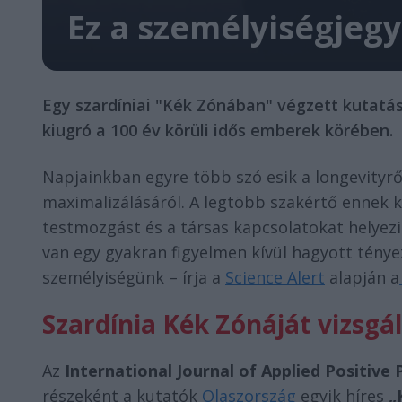
Ez a személyiségjegy
Egy szardíniai "Kék Zónában" végzett kutatá
kiugró a 100 év körüli idős emberek körében.
Napjainkban egyre több szó esik a longevityről
maximalizálásáról. A legtöbb szakértő ennek k
testmozgást és a társas kapcsolatokat helyez
van egy gyakran figyelmen kívül hagyott ténye
személyiségünk – írja a
Science Alert
alapján a
Szardínia Kék Zónáját vizsgá
Az
International Journal of Applied Positive
részeként a kutatók
Olaszország
egyik híres
„