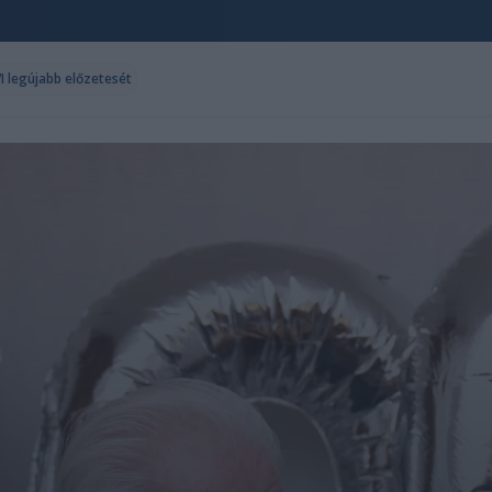
I legújabb előzetesét