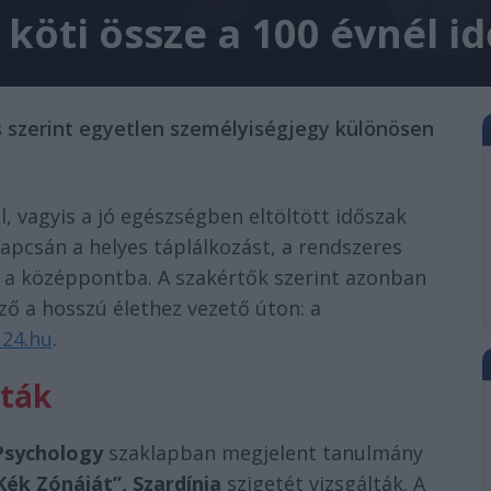
 köti össze a 100 évnél 
s szerint egyetlen személyiségjegy különösen
, vagyis a jó egészségben eltöltött időszak
apcsán a helyes táplálkozást, a rendszeres
i a középpontba. A szakértők szerint azonban
ző a hosszú élethez vezető úton: a
24.hu
.
lták
 Psychology
szaklapban megjelent tanulmány
Kék Zónáját”,
Szardínia
szigetét vizsgálták. A