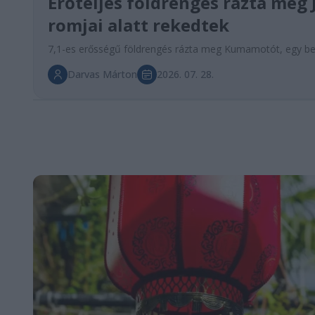
Erőteljes földrengés rázta meg 
romjai alatt rekedtek
7,1-es erősségű földrengés rázta meg Kumamotót, egy be
Darvas Márton
2026. 07. 28.