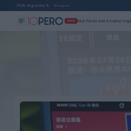
2026. Augusztus 8.
Budapest
Akár három évet is kaphat Szijj
FRISS