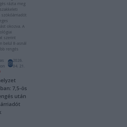
gés rázta meg
szakkeleti
t, szökőárriadót
eges
ást okozva. A
lógiai
at szerint
 belül 8-asnál
ebb rengés
as
2026.
ton
04. 21.
D
elyzet
ban: 7,5-ös
engés után
árriadót
k