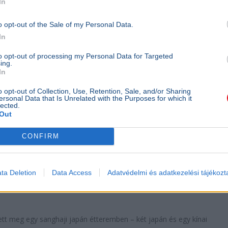
In
Japán
o opt-out of the Sale of my Personal Data.
Íme az 
In
legújabb
szenzác
to opt-out of processing my Personal Data for Targeted
nagojai
ing.
Állatke
In
gorillá
állítóla
o opt-out of Collection, Use, Retention, Sale, and/or Sharing
ersonal Data that Is Unrelated with the Purposes for which it
való ve
lected.
vált az 
Out
sztárjá
elgond
CONFIRM
„filozo
Darv
Már
ta Deletion
Data Access
Adatvédelmi és adatkezelési tájékozt
 állampolgárokat Sanghajban
tt meg egy sanghaji japán étteremben – két japán és egy kínai