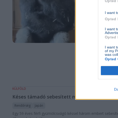
Opted 
I want t
Opted 
I want 
Advertis
Opted 
I want t
of my P
was col
Opted 
KÜLFÖLD
Da
Késes támadó sebesített meg japán és kínai
Rendőrség
Japán
Egy 59 éves férfi gyümölcsvágó késsel három embert sebesíte