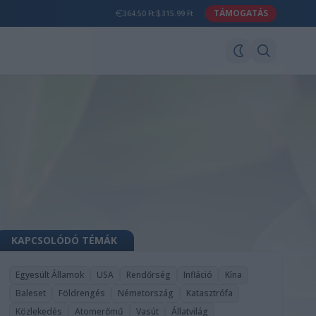
TÁMOGATÁS
364.50 Ft
315.99 Ft
KAPCSOLÓDÓ TÉMÁK
Egyesült Államok
USA
Rendőrség
Infláció
Kína
Baleset
Földrengés
Németország
Katasztrófa
Közlekedés
Atomerőmű
Vasút
Állatvilág