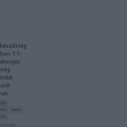
D
készültség
ban: 7,7-
ldrengés
 még
ítóbb
stől
nak
ngés
trófa
Japán
zet
erősségű