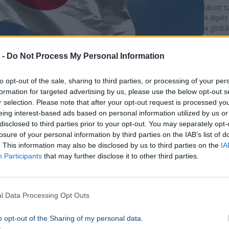
látott s
A lépés
a globál
energia
emelke
 -
Do Not Process My Personal Information
több mi
százalé
infláció 
to opt-out of the sale, sharing to third parties, or processing of your per
Bűt
formation for targeted advertising by us, please use the below opt-out s
Zsol
r selection. Please note that after your opt-out request is processed y
SZÓRAK
eing interest-based ads based on personal information utilized by us or
Min
disclosed to third parties prior to your opt-out. You may separately opt-
losure of your personal information by third parties on the IAB’s list of
gondo
. This information may also be disclosed by us to third parties on the
IA
vajon
Participants
that may further disclose it to other third parties.
Kijom
higas
állat
l Data Processing Opt Outs
filoz
o opt-out of the Sharing of my personal data.
gorill