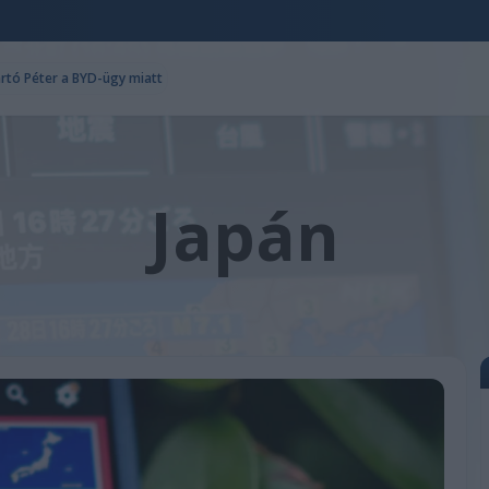
ártó Péter a BYD-ügy miatt
Japán