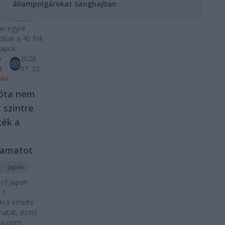
állampolgárokat Sanghajban
ejet és a
, miközben
an egyre
bbak a 40 fok
napok.
e
2026.
t
07. 22.
SÁG
 óta nem
t szintre
ték a
n
kamatot
Japán
of Japan
 1
kra emelte
atát, ezzel
ta nem