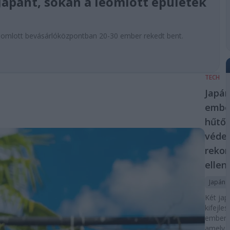
Japánt, sokan a leomlott épületek
omlott bevásárlóközpontban 20-30 ember rekedt bent.
TECH
Japá
embe
hűtős
véde
reko
ellen
Japán
Két jap
kifejles
emberi 
amely 5