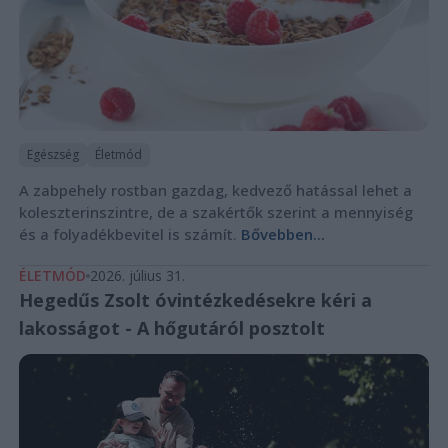
Egészség
Életmód
A zabpehely rostban gazdag, kedvező hatással lehet a
koleszterinszintre, de a szakértők szerint a mennyiség
és a folyadékbevitel is számít.
Bővebben...
ÉLETMÓD
2026. július 31.
Hegedűs Zsolt óvintézkedésekre kéri a
lakosságot - A hőgutáról posztolt