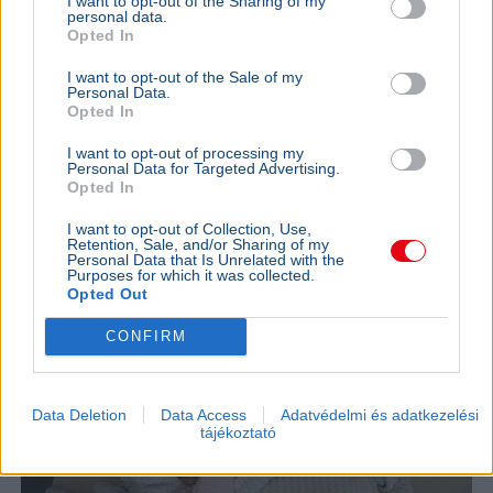
I want to opt-out of the Sharing of my
Oroszi Beatrix országos tisztifőorvos figyelmeztet, hogy
personal data.
Opted In
az állatgyógyászati féreghajtók emberi
daganatkezelésben való alkalmazása veszélyes és
I want to opt-out of the Sale of my
tudományosan megalapozatlan.
Bővebben...
Personal Data.
Opted In
ÉLETMÓD
2026. július 15.
I want to opt-out of processing my
Fejfájás és fáradtság: szakértők szerint az
Personal Data for Targeted Advertising.
időjárás állhat a tünetek mögött
Opted In
I want to opt-out of Collection, Use,
Retention, Sale, and/or Sharing of my
Personal Data that Is Unrelated with the
Purposes for which it was collected.
Opted Out
CONFIRM
Data Deletion
Data Access
Adatvédelmi és adatkezelési
tájékoztató