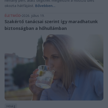
néhány perc alatt segíthet megelőzni a hosszú ülés
okozta hátfájást.
Bővebben...
ÉLETMÓD
2026. július 19.
Szakértő tanácsai szerint így maradhatunk
biztonságban a hőhullámban
Hőség