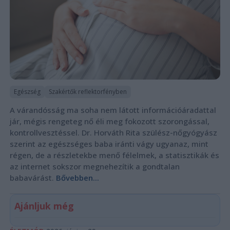
Egészség
Szakértők reflektorfényben
A várandósság ma soha nem látott információáradattal
jár, mégis rengeteg nő éli meg fokozott szorongással,
kontrollvesztéssel. Dr. Horváth Rita szülész-nőgyógyász
szerint az egészséges baba iránti vágy ugyanaz, mint
régen, de a részletekbe menő félelmek, a statisztikák és
az internet sokszor megnehezítik a gondtalan
babavárást.
Bővebben...
Ajánljuk még