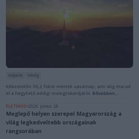
Időjárás
Hőség
Kékestetőn 30,2 fokot mértek vasárnap, ami alig marad
el a hegytető eddigi melegrekordjától.
Bővebben...
ÉLETMÓD
2026. június 28.
Meglepő helyen szerepel Magyarország a
világ legkedveltebb országainak
rangsorában