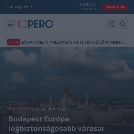
364.50 Ft
2026. Augusztus 8.
TÁMOGATÁS
315.99 Ft
G
ÁSPÁR EVELIN MALLORCÁN PIHENI KI A KÜLÜGYMINISZTÉRIUMBAN TÖLTÖTT HÓNAPOK FÁRADOZÁSAIT
FRISS
ÉLETMÓD
Olvasási idő: 1 perc
Budapest Európa
legbiztonságosabb városai