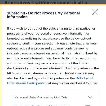
Az országos tisztifőorvos megszólalt a
Schobert Norbi által említett féreghajtó-
10perc.hu -
Do Not Process My Personal
terápia kapcsán
Information
If you wish to opt-out of the sale, sharing to third parties, or
processing of your personal or sensitive information for
targeted advertising by us, please use the below opt-out
section to confirm your selection. Please note that after your
opt-out request is processed you may continue seeing
interest-based ads based on personal information utilized by
us or personal information disclosed to third parties prior to
your opt-out. You may separately opt-out of the further
disclosure of your personal information by third parties on the
IAB’s list of downstream participants. This information may
also be disclosed by us to third parties on the
IAB’s List of
Downstream Participants
that may further disclose it to other
third parties.
Personal Data Processing Opt Outs
Tisztifőorvos