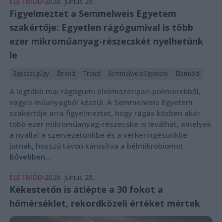
ÉLETMÓD
2026. június 29.
Figyelmeztet a Semmelweis Egyetem
szakértője: Egyetlen rágógumival is több
ezer mikroműanyag-részecskét nyelhetünk
le
Egészségügy
Étrend
Trend
Semmelweis Egyetem
Életmód
A legtöbb mai rágógumi élelmiszeripari polimerekből,
vagyis műanyagból készül. A Semmelweis Egyetem
szakértője arra figyelmeztet, hogy rágás közben akár
több ezer mikroműanyag-részecske is leválhat, amelyek
a nyállal a szervezetünkbe és a vérkeringésünkbe
jutnak, hosszú távon károsítva a bélmikrobiomot.
Bővebben...
ÉLETMÓD
2026. június 29.
Kékestetőn is átlépte a 30 fokot a
hőmérséklet, rekordközeli értéket mértek