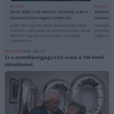
KÜLFÖLD
BELFÖLD
Javier Milei a vb-döntős vereség után is
Kedvező é
munkaszüneti napot hirdetett
munkaszü
Javier Milei argentin elnök munkaszüneti napot
Mutatjuk a
hirdetett a válogatott vb-ezüstérme miatt, annak
pihenőnapo
ellenére, hogy Spanyolországtól vereséget
segítenek e
szenvedtek a...
ÉLETMÓD
2026. július 8.
Ez a személyiségjegy köti össze a 100 évnél
idősebbeket