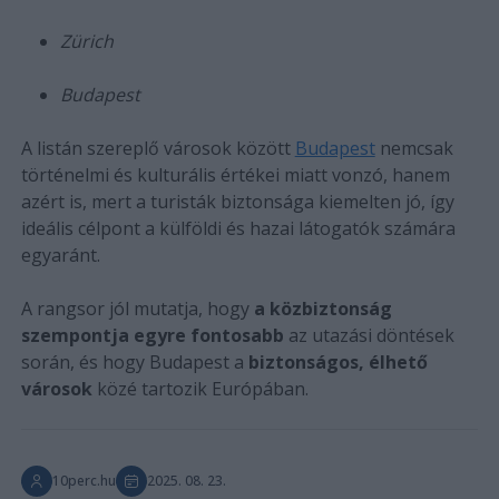
Zürich
Budapest
A listán szereplő városok között
Budapest
nemcsak
történelmi és kulturális értékei miatt vonzó, hanem
azért is, mert a turisták biztonsága kiemelten jó, így
ideális célpont a külföldi és hazai látogatók számára
egyaránt.
A rangsor jól mutatja, hogy
a közbiztonság
szempontja egyre fontosabb
az utazási döntések
során, és hogy Budapest a
biztonságos, élhető
városok
közé tartozik Európában.
10perc.hu
2025. 08. 23.