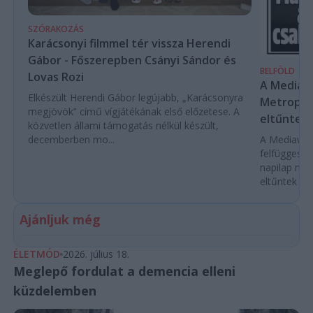
SZÓRAKOZÁS
Karácsonyi filmmel tér vissza Herendi
Gábor - Főszerepben Csányi Sándor és
BELFÖLD
Lovas Rozi
A Mediaw
Elkészült Herendi Gábor legújabb, „Karácsonyra
Metropol 
megjövök” című vígjátékának első előzetese. A
eltűntek 
közvetlen állami támogatás nélkül készült,
decemberben mo...
A Mediawork
felfüggeszt
napilap nyo
eltűntek töb
Ajánljuk még
ÉLETMÓD
2026. július 18.
Meglepő fordulat a demencia elleni
küzdelemben