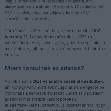
vagy a társadalmi kirekesztődés kockázata, ami
alacsonyabb a korábban közöltnél. A 17 év alattiaknál
22,9 százalék, míg a nyugdíjasok körében 21,3
százalék volt ez az arány.
Tóth Tamás, a KSH elnökhelyettese elmondta:
2018-
ban még 21,1 százalékot mértek
, ez 2023-ra
mérséklődött. Hangsúlyozta, hogy mind a régi, mind a
most felülvizsgált módszertant érvényesnek tekinti az
Eurostat.
Miért torzultak az adatok?
A problémák a
2021-es adatfelvételnél kezdődtek,
amikor a járvány miatt sok nyugdíjas nem engedte be
otthonába a kérdezőbiztosokat. Emiatt az ő jövedelmi
adataikat más statisztikákból pótolták,
átlagértékekkel helyettesítve. Ez vezetett ahhoz, hogy
a jövedelmi eloszlásban szokatlan torlódások jelentek