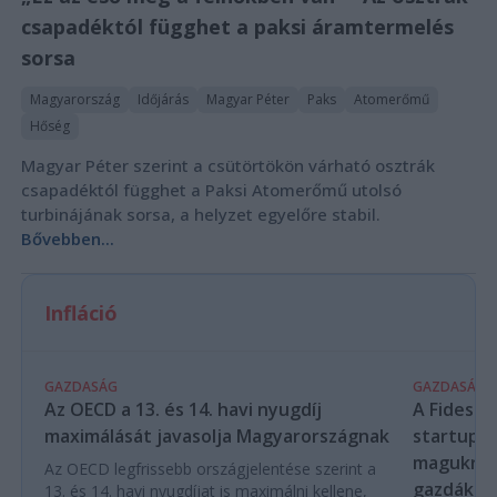
csapadéktól függhet a paksi áramtermelés
sorsa
Magyarország
Időjárás
Magyar Péter
Paks
Atomerőmű
Hőség
Magyar Péter szerint a csütörtökön várható osztrák
csapadéktól függhet a Paksi Atomerőmű utolsó
turbinájának sorsa, a helyzet egyelőre stabil.
Bővebben...
Infláció
GAZDASÁG
GAZDASÁG
Az OECD a 13. és 14. havi nyugdíj
A Fidesz-
maximálását javasolja Magyarországnak
startupba
magukra 
Az OECD legfrissebb országjelentése szerint a
gazdákat
13. és 14. havi nyugdíjat is maximálni kellene,