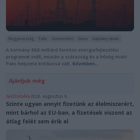
Magyarország
Paks
Atomerőmű
Duna
Kapitány István
A kormány 868 milliárd forintos energiafejlesztési
programot indít, miután a szárazság és a hőség miatt
Paks helyzete kritikussá vált.
Bővebben...
Ajánljuk még
GAZDASÁG
2026. augusztus 6.
Szinte ugyan annyit fizetünk az élelmiszerért,
mint bárhol az EU-ban, a fizetések viszont az
átlag felét sem érik el