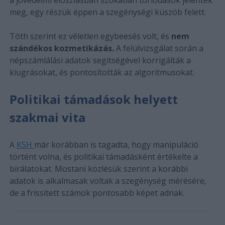
meg, egy részük éppen a szegénységi küszöb felett.
Tóth szerint ez véletlen egybeesés volt, és
nem
szándékos kozmetikázás.
A felülvizsgálat során a
népszámlálási adatok segítségével korrigálták a
kiugrásokat, és pontosították az algoritmusokat.
Politikai támadások helyett
szakmai vita
A
KSH
már korábban is tagadta, hogy manipuláció
történt volna, és politikai támadásként értékelte a
bírálatokat. Mostani közlésük szerint a korábbi
adatok is alkalmasak voltak a szegénység mérésére,
de a frissített számok pontosabb képet adnak.