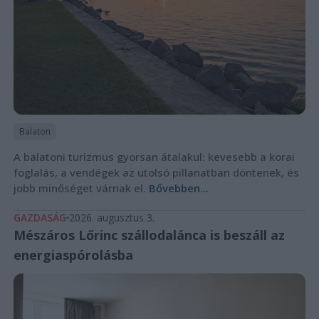
Balaton
A balatoni turizmus gyorsan átalakul: kevesebb a korai
foglalás, a vendégek az utolsó pillanatban döntenek, és
jobb minőséget várnak el.
Bővebben...
GAZDASÁG
2026. augusztus 3.
Mészáros Lőrinc szállodalánca is beszáll az
energiaspórolásba