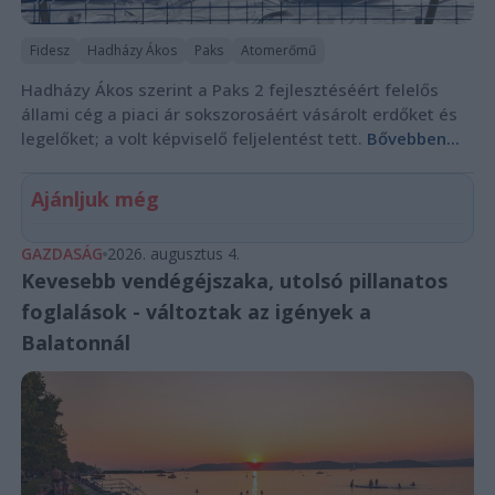
Fidesz
Hadházy Ákos
Paks
Atomerőmű
Hadházy Ákos szerint a Paks 2 fejlesztéséért felelős
állami cég a piaci ár sokszorosáért vásárolt erdőket és
legelőket; a volt képviselő feljelentést tett.
Bővebben...
Ajánljuk még
GAZDASÁG
2026. augusztus 4.
Kevesebb vendégéjszaka, utolsó pillanatos
foglalások - változtak az igények a
Balatonnál