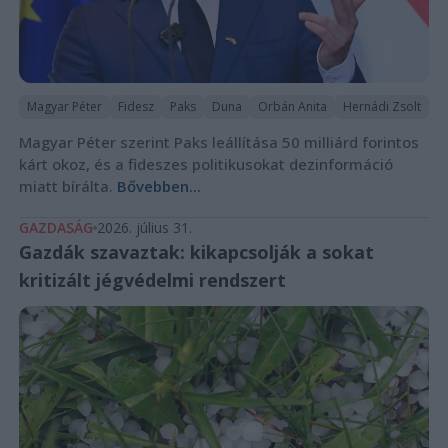
Magyar Péter
Fidesz
Paks
Duna
Orbán Anita
Hernádi Zsolt
Magyar Péter szerint Paks leállítása 50 milliárd forintos
kárt okoz, és a fideszes politikusokat dezinformáció
miatt bírálta.
Bővebben...
GAZDASÁG
2026. július 31.
Gazdák szavaztak: kikapcsolják a sokat
kritizált jégvédelmi rendszert