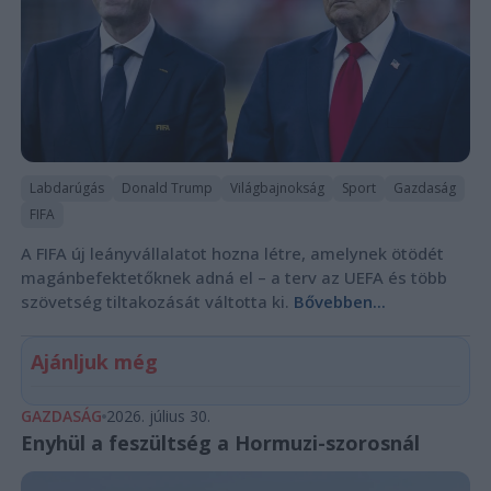
Labdarúgás
Donald Trump
Világbajnokság
Sport
Gazdaság
FIFA
A FIFA új leányvállalatot hozna létre, amelynek ötödét
magánbefektetőknek adná el – a terv az UEFA és több
szövetség tiltakozását váltotta ki.
Bővebben...
Ajánljuk még
GAZDASÁG
2026. július 30.
Enyhül a feszültség a Hormuzi-szorosnál