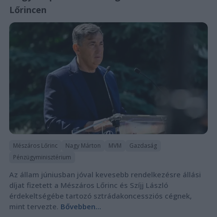
Lőrincen
Mészáros Lőrinc
Nagy Márton
MVM
Gazdaság
Pénzügyminisztérium
Az állam júniusban jóval kevesebb rendelkezésre állási
díjat fizetett a Mészáros Lőrinc és Szíjj László
érdekeltségébe tartozó sztrádakoncessziós cégnek,
mint tervezte.
Bővebben...