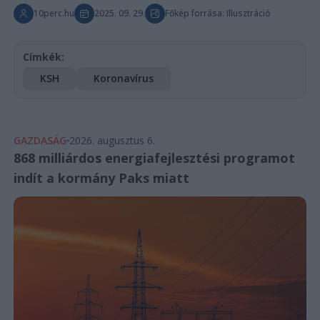
10perc.hu
2025. 09. 29.
Főkép forrása: Illusztráció
Címkék:
KSH
Koronavírus
GAZDASÁG
2026. augusztus 6.
868 milliárdos energiafejlesztési programot
indít a kormány Paks miatt