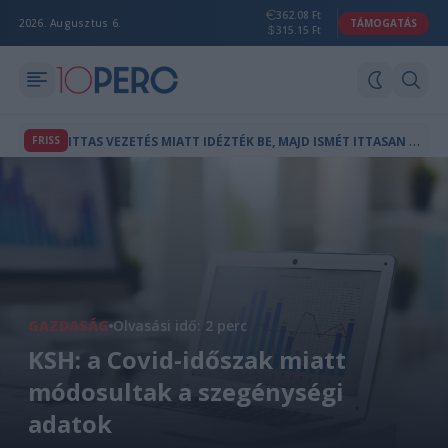
362.08 Ft
2026. Augusztus 6.
TÁMOGATÁS
315.15 Ft
I
TTAS VEZETÉS MIATT IDÉZTÉK BE, MAJD ISMÉT ITTASAN VEZETETT A KIHALLGATÁSÁRA EGY FÉRFI
FRISS
GAZDASÁG
Olvasási idő: 2 perc
KSH: a Covid-időszak miatt
módosultak a szegénységi
adatok