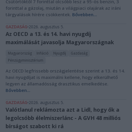
Csütörtöktől 7 forinttal olcsóbb lesz a 95-ös benzin, 3
forinttal a gázolaj, miután a világpiaci olajárak az iráni
tárgyalások hírére csökkentek.
Bővebben...
GAZDASÁG
2026. augusztus 5.
Az OECD a 13. és 14. havi nyugdíj
maximálását javasolja Magyarországnak
Magyarország
Infláció
Nyugdíj
Gazdaság
Pénzügyminisztérium
Az OECD legfrissebb országjelentése szerint a 13. és 14.
havi nyugdíjat is maximálni kellene, hogy elkerülhető
legyen az államadósság drasztikus emelkedése.
Bővebben...
GAZDASÁG
2026. augusztus 5.
Valótlanul reklámozta azt a Lidl, hogy ők a
legolcsóbb élelmiszerlánc - A GVH 48 milliós
bírságot szabott ki rá