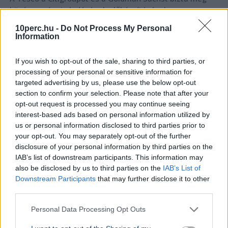
közép-európai eladásának előkészítésével, a magyar
hálózatot pedig önálló csomagban kínálhatják.
10perc.hu -
Do Not Process My Personal
Bővebben...
Information
If you wish to opt-out of the sale, sharing to third parties, or
Minimálbér
processing of your personal or sensitive information for
targeted advertising by us, please use the below opt-out
section to confirm your selection. Please note that after your
BELFÖLD
opt-out request is processed you may continue seeing
Magyarországon a legnehezebb
interest-based ads based on personal information utilized by
szegényként bíróságra menni
us or personal information disclosed to third parties prior to
your opt-out. You may separately opt-out of the further
Az Amnesty International Magyarország szerint
disclosure of your personal information by third parties on the
az EU-ban nálunk a legnehezebb szegényként
IAB’s list of downstream participants. This information may
bírósághoz fordulni, ezért a jövedelmi küszöb
emelését javaso...
also be disclosed by us to third parties on the
IAB’s List of
Downstream Participants
that may further disclose it to other
third parties.
GAZDASÁG
Personal Data Processing Opt Outs
Béremelés