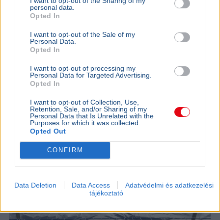
I want to opt-out of the Sharing of my
nőhet a f
personal data.
Opted In
2026-ban a
nő a fizeté
I want to opt-out of the Sale of my
cafeteria v
Personal Data.
Opted In
GAZDASÁG
2026. augusztus 4.
Hadházy Ákos: Ősfideszesek százszoros áron
I want to opt-out of processing my
Personal Data for Targeted Advertising.
vehettek földet Paks 2 bővítésére
Opted In
I want to opt-out of Collection, Use,
Retention, Sale, and/or Sharing of my
Personal Data that Is Unrelated with the
Purposes for which it was collected.
Opted Out
CONFIRM
Data Deletion
Data Access
Adatvédelmi és adatkezelési
tájékoztató