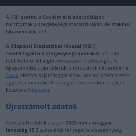
A KSH szerint a Covid miatti adatpótlások
torzították a szegénységi statisztikákat, de szakmai
hiba nem történt.
A Központi Statisztikai Hivatal (KSH)
felülvizsgálta a szegénységi adatokat
, miután
több kutató kétségbe vonta azok hitelességét. Az
újraszámolás után kiderült: a torzulások hátterében a
Covid
-időszak sajátosságai álltak, amikor a felmérések
egy része nem tudott a megszokott módon lezajlani -
közölte a
Népszava
.
Újraszámolt adatok
A frissített adatok alapján
2023-ban a magyar
lakosság 19,3
százalékát fenyegette a szegénység