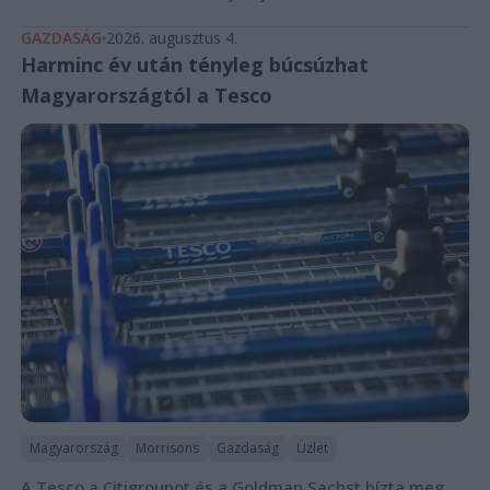
GAZDASÁG
2026. augusztus 4.
Harminc év után tényleg búcsúzhat
Magyarországtól a Tesco
Magyarország
Morrisons
Gazdaság
Üzlet
A Tesco a Citigroupot és a Goldman Sachst bízta meg