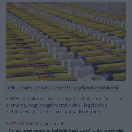
Lidl
Kutatás
Verseny
Gazdaság
Gazdasági Versenyhivatal
A GVH 48 millió forintra bírságolta a Lidlt, miután a lánc
elismerte, hogy megtévesztő volt a „legolcsóbb
élelmiszerlánc” üzenetű reklámja.
Bővebben...
GAZDASÁG
2026. augusztus 4.
„Ez az eső még a felhőkben van” - Az osztrák