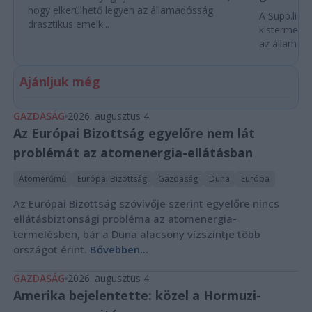
hogy elkerülhető legyen az államadósság
A Supp.li cs
drasztikus emelk...
kistermelők
az állam pe
Ajánljuk még
GAZDASÁG
2026. augusztus 4.
Az Európai Bizottság egyelőre nem lát
problémát az atomenergia-ellátásban
Atomerőmű
Európai Bizottság
Gazdaság
Duna
Európa
Az Európai Bizottság szóvivője szerint egyelőre nincs
ellátásbiztonsági probléma az atomenergia-
termelésben, bár a Duna alacsony vízszintje több
országot érint.
Bővebben...
GAZDASÁG
2026. augusztus 4.
Amerika bejelentette: közel a Hormuzi-