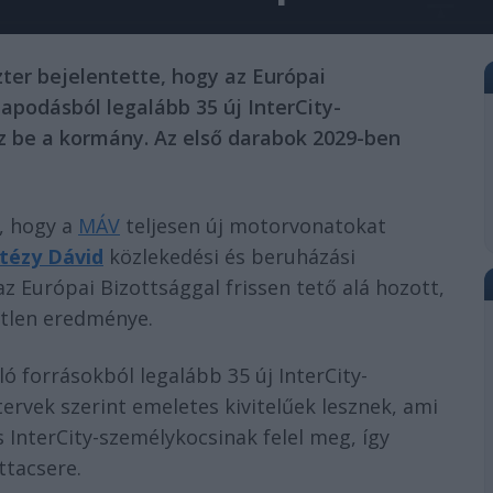
zter bejelentette, hogy az Európai
lapodásból legalább 35 új InterCity-
z be a kormány. Az első darabok 2029-ben
a, hogy a
MÁV
teljesen új motorvonatokat
itézy Dávid
közlekedési és beruházási
z Európai Bizottsággal frissen tető alá hozott,
tlen eredménye.
ló forrásokból legalább 35 új InterCity-
ervek szerint emeletes kivitelűek lesznek, ami
InterCity-személykocsinak felel meg, így
ttacsere.