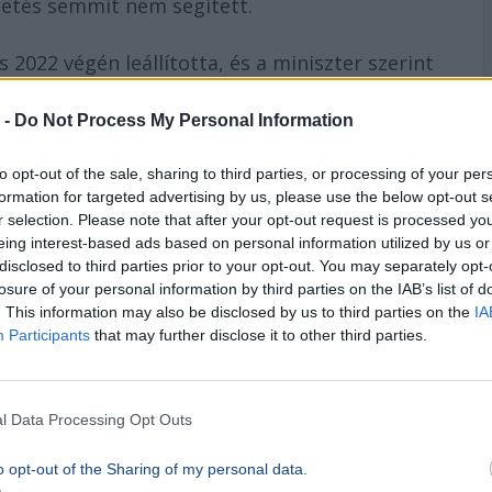
zetés semmit nem segített.
 2022 végén leállította, és a miniszter szerint
közben a karbantartási és fővizsgáztatási
 -
Do Not Process My Personal Information
ntős része is használhatatlanná vált.
 HÉV-eket is
to opt-out of the sale, sharing to third parties, or processing of your per
formation for targeted advertising by us, please use the below opt-out s
r selection. Please note that after your opt-out request is processed y
si
közlekedés
is történelmi fejlesztést kap. Az
eing interest-based ads based on personal information utilized by us or
ny megkezdi az elavult, 45–60 éves HÉV-
disclosed to third parties prior to your opt-out. You may separately opt-
losure of your personal information by third parties on the IAB’s list of
. This information may also be disclosed by us to third parties on the
IA
Participants
that may further disclose it to other third parties.
 szentendrei, a csepeli és a ráckevei HÉV
ák, és a vasúti kocsikhoz hasonlóan az első
l Data Processing Opt Outs
o opt-out of the Sharing of my personal data.
rsula von der Leyen
, az
Európai Bizottság