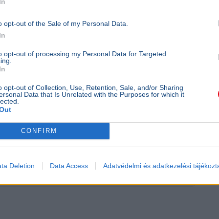
In
 a 16,4 milliárd eurós csomag komoly politikai
intett: a kifizetési kérelmeket szeptember
o opt-out of the Sale of my Personal Data.
kezhet meg, így a pontos részletek és a
In
olsó hónapjaiban válnak teljesen világossá.
to opt-out of processing my Personal Data for Targeted
ing.
In
o opt-out of Collection, Use, Retention, Sale, and/or Sharing
hfoto
ersonal Data that Is Unrelated with the Purposes for which it
lected.
Out
CONFIRM
ta Deletion
Data Access
Adatvédelmi és adatkezelési tájékozt
itézy Dávid
Vasút