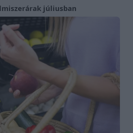
elmiszerárak júliusban