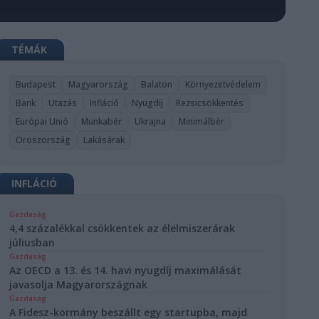
TÉMÁK
Budapest
Magyarország
Balaton
Környezetvédelem
Bank
Utazás
Infláció
Nyugdíj
Rezsicsökkentés
Európai Unió
Munkabér
Ukrajna
Minimálbér
Oroszország
Lakásárak
INFLÁCIÓ
Gazdaság
4,4 százalékkal csökkentek az élelmiszerárak
júliusban
Gazdaság
Az OECD a 13. és 14. havi nyugdíj maximálását
javasolja Magyarországnak
Gazdaság
A Fidesz-kormány beszállt egy startupba, majd