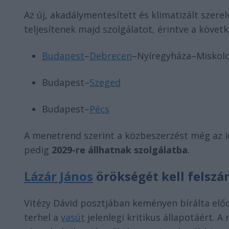
Az új, akadálymentesített és klimatizált szer
teljesítenek majd szolgálatot, érintve a követ
Budapest
–
Debrecen
–Nyíregyháza–Miskol
Budapest–
Szeged
Budapest–
Pécs
A menetrend szerint a közbeszerzést még az id
pedig
2029-re állhatnak szolgálatba
.
Lázár János
örökségét kell felszá
Vitézy Dávid posztjában keményen bírálta elődj
terhel a
vasút
jelenlegi kritikus állapotáért. 