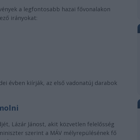
elvények a legfontosabb hazai fővonalakon
kező irányokat:
c
ei évben kiírják, az első vadonatúj darabok
molni
ét, Lázár Jánost, akit közvetlen felelősség
A miniszter szerint a MÁV mélyrepülésének fő