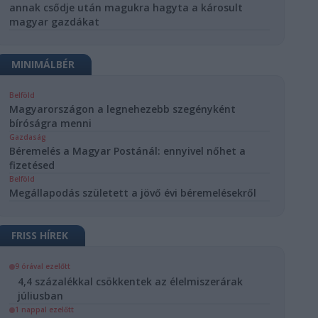
annak csődje után magukra hagyta a károsult
magyar gazdákat
MINIMÁLBÉR
Belföld
Magyarországon a legnehezebb szegényként
bíróságra menni
Gazdaság
Béremelés a Magyar Postánál: ennyivel nőhet a
fizetésed
Belföld
Megállapodás született a jövő évi béremelésekről
FRISS HÍREK
9 órával ezelőtt
4,4 százalékkal csökkentek az élelmiszerárak
júliusban
1 nappal ezelőtt