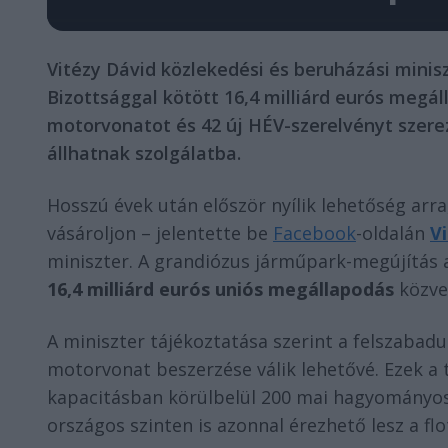
Vitézy Dávid közlekedési és beruházási minis
Bizottsággal kötött 16,4 milliárd eurós megál
motorvonatot és 42 új HÉV-szerelvényt szere
állhatnak szolgálatba.
Hosszú évek után először nyílik lehetőség arr
vásároljon – jelentette be
Facebook
-oldalán
V
miniszter. A grandiózus járműpark-megújítás a
16,4 milliárd eurós uniós megállapodás
közve
A miniszter tájékoztatása szerint a felszabadu
motorvonat beszerzése válik lehetővé. Ezek a t
kapacitásban körülbelül 200 mai hagyományos 
országos szinten is azonnal érezhető lesz a flo