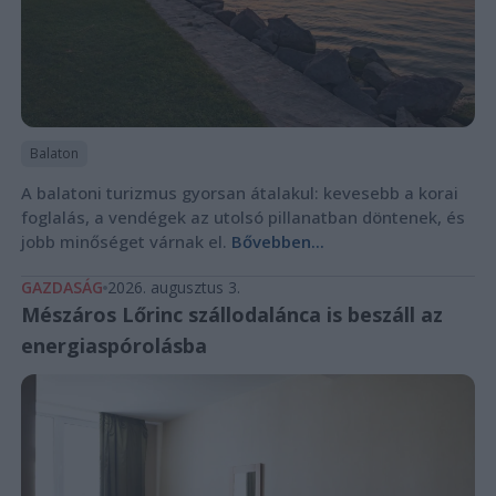
Balaton
A balatoni turizmus gyorsan átalakul: kevesebb a korai
foglalás, a vendégek az utolsó pillanatban döntenek, és
jobb minőséget várnak el.
Bővebben...
GAZDASÁG
2026. augusztus 3.
Mészáros Lőrinc szállodalánca is beszáll az
energiaspórolásba