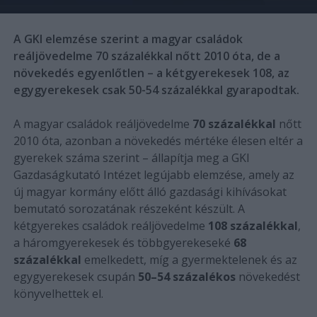
A GKI elemzése szerint a magyar családok
reáljövedelme 70 százalékkal nőtt 2010 óta, de a
növekedés egyenlőtlen – a kétgyerekesek 108, az
egygyerekesek csak 50-54 százalékkal gyarapodtak.
A magyar családok reáljövedelme
70 százalékkal
nőtt
2010 óta, azonban a növekedés mértéke élesen eltér a
gyerekek száma szerint – állapítja meg a GKI
Gazdaságkutató Intézet legújabb elemzése, amely az
új magyar kormány előtt álló gazdasági kihívásokat
bemutató sorozatának részeként készült. A
kétgyerekes családok reáljövedelme
108 százalékkal
,
a háromgyerekesek és többgyerekeseké
68
százalékkal
emelkedett, míg a gyermektelenek és az
egygyerekesek csupán
50–54 százalékos
növekedést
könyvelhettek el.