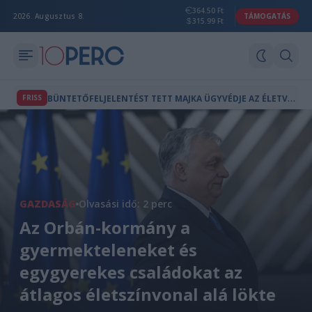
364.50 Ft
2026. Augusztus 8.
TÁMOGATÁS
315.99 Ft
B
ÜNTETŐFELJELENTÉST TETT MAJKA ÜGYVÉDJE AZ ÉLETVESZÉLYES FENYEGETÉS MIATT
FRISS
GAZDASÁG
Olvasási idő: 2 perc
Az Orbán-kormány a
gyermekteleneket és
egygyerekes családokat az
átlagos életszínvonal alá lökte