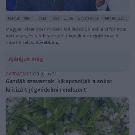
Magyar Péter
Fidesz
Paks
Duna
Orbán Anita
Hernádi Zsolt
Magyar Péter szerint Paks leállítása 50 milliárd forintos
kárt okoz, és a fideszes politikusokat dezinformáció
miatt bírálta.
Bővebben...
Ajánljuk még
GAZDASÁG
2026. július 31.
Gazdák szavaztak: kikapcsolják a sokat
kritizált jégvédelmi rendszert