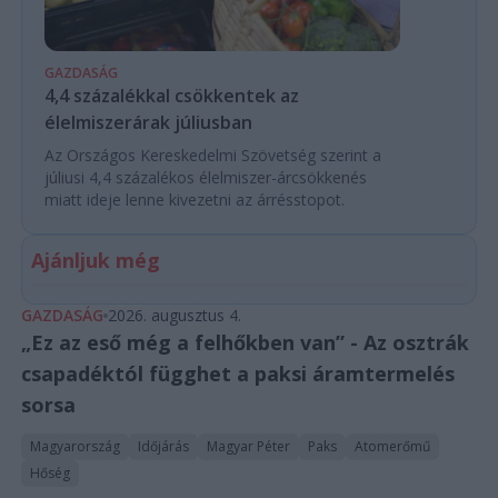
GAZDASÁG
4,4 százalékkal csökkentek az
élelmiszerárak júliusban
Az Országos Kereskedelmi Szövetség szerint a
júliusi 4,4 százalékos élelmiszer-árcsökkenés
miatt ideje lenne kivezetni az árrésstopot.
Ajánljuk még
GAZDASÁG
2026. augusztus 4.
„Ez az eső még a felhőkben van” - Az osztrák
csapadéktól függhet a paksi áramtermelés
sorsa
Magyarország
Időjárás
Magyar Péter
Paks
Atomerőmű
Hőség