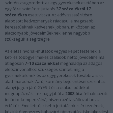
szintén zsugorodott: az egy gyerekesek esetében az
egy főre számított juttatás
37 százalékról 17
százalékra
esett vissza. Az adóvisszatérítésre
alapozott kedvezmények ráadásul a magasabb
keresetűeknek kedveznek jobban, miközben az
alacsonyabb jövedelműeknek lenne nagyobb
szükségük a segítségre.
Az életszínvonal-mutatók vegyes képet festenek: a
két- és többgyermekes családok nettó jövedelme ma
átlagosan
7–10 százalékkal
meghaladja az átlagos
életszínvonalhoz szükséges szintet, míg a
gyermektelenek és az egygyerekesek továbbra is ez
alatt maradnak. Az új kormány bejelentései szerint az
alanyi jogon járó GYES-t és a családi pótlékot
megdupláznák – ez nagyjából a
2008 óta
felhalmozott
inflációt kompenzálná, hiszen azóta változatlan az
értékük. Emellett új kisebb juttatások is érkeznének,
köztük ötvenezres babaváró támogatás, iskolakezdési