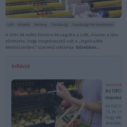
Lidl
Kutatás
Verseny
Gazdaság
Gazdasági Versenyhivatal
A GVH 48 millió forintra bírságolta a Lidlt, miután a lánc
elismerte, hogy megtévesztő volt a „legolcsóbb
élelmiszerlánc” üzenetű reklámja.
Bővebben...
Infláció
GAZDASÁG
Az OECD a 
maximálás
Az OECD leg
13. és 14. h
hogy elkerü
drasztikus e