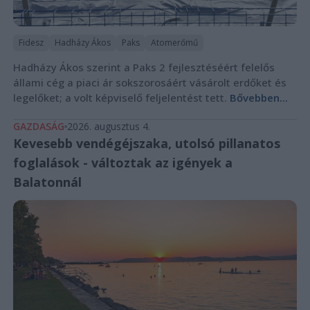
Fidesz
Hadházy Ákos
Paks
Atomerőmű
Hadházy Ákos szerint a Paks 2 fejlesztéséért felelős
állami cég a piaci ár sokszorosáért vásárolt erdőket és
legelőket; a volt képviselő feljelentést tett.
Bővebben...
GAZDASÁG
2026. augusztus 4.
Kevesebb vendégéjszaka, utolsó pillanatos
foglalások - változtak az igények a
Balatonnál