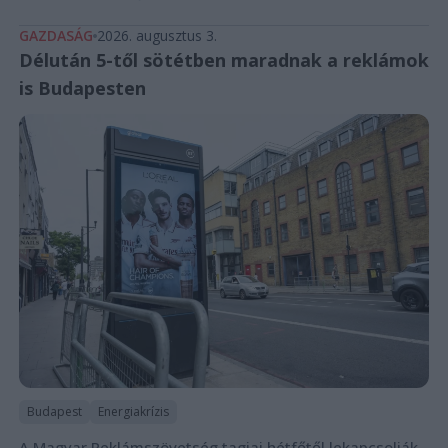
GAZDASÁG
2026. augusztus 3.
Délután 5-től sötétben maradnak a reklámok
is Budapesten
Budapest
Energiakrízis
A Magyar Reklámszövetség tagjai hétfőtől lekapcsolják