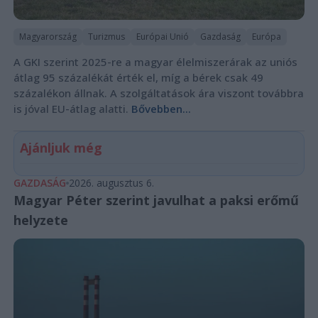
Magyarország
Turizmus
Európai Unió
Gazdaság
Európa
A GKI szerint 2025-re a magyar élelmiszerárak az uniós
átlag 95 százalékát érték el, míg a bérek csak 49
százalékon állnak. A szolgáltatások ára viszont továbbra
is jóval EU-átlag alatti.
Bővebben...
Ajánljuk még
GAZDASÁG
2026. augusztus 6.
Magyar Péter szerint javulhat a paksi erőmű
helyzete