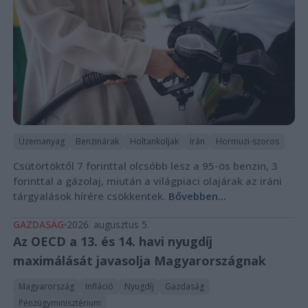
Üzemanyag
Benzinárak
Holtankoljak
Irán
Hormuzi-szoros
Csütörtöktől 7 forinttal olcsóbb lesz a 95-ös benzin, 3
forinttal a gázolaj, miután a világpiaci olajárak az iráni
tárgyalások hírére csökkentek.
Bővebben...
GAZDASÁG
2026. augusztus 5.
Az OECD a 13. és 14. havi nyugdíj
maximálását javasolja Magyarországnak
Magyarország
Infláció
Nyugdíj
Gazdaság
Pénzügyminisztérium