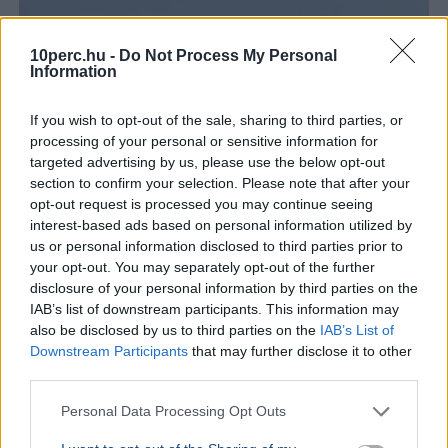
10perc.hu -
Do Not Process My Personal
Information
If you wish to opt-out of the sale, sharing to third parties, or
processing of your personal or sensitive information for
targeted advertising by us, please use the below opt-out
section to confirm your selection. Please note that after your
opt-out request is processed you may continue seeing
interest-based ads based on personal information utilized by
us or personal information disclosed to third parties prior to
your opt-out. You may separately opt-out of the further
disclosure of your personal information by third parties on the
IAB’s list of downstream participants. This information may
Egyesült Államok
Irán
Kőolaj
Gazdaság
Hormuzi-szoros
also be disclosed by us to third parties on the
IAB’s List of
Scott Bessent amerikai pénzügyminiszter szerint még
Downstream Participants
that may further disclose it to other
ma megállapodás születhet Irán és az Egyesült Államok
third parties.
között a Hormuzi-szoros újranyitásáról.
Bővebben...
Personal Data Processing Opt Outs