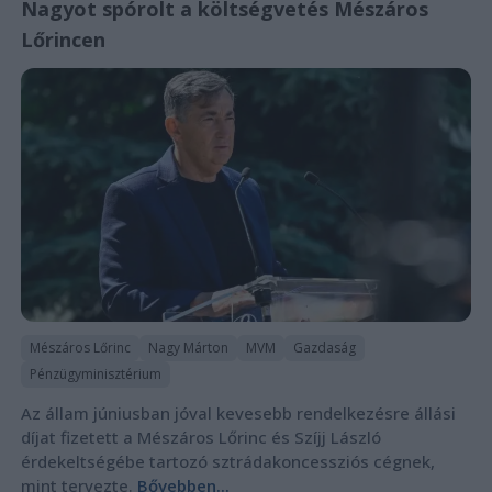
Nagyot spórolt a költségvetés Mészáros
Lőrincen
Mészáros Lőrinc
Nagy Márton
MVM
Gazdaság
Pénzügyminisztérium
Az állam júniusban jóval kevesebb rendelkezésre állási
díjat fizetett a Mészáros Lőrinc és Szíjj László
érdekeltségébe tartozó sztrádakoncessziós cégnek,
mint tervezte.
Bővebben...