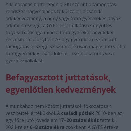
A lemaradás hátterében a GKI szerint a támogatási
rendszer nagycsaládos fókusza áll: a családi
adókedvezmény, a négy vagy több gyermekes anyák
adómentessége, a GYET és az ellátások együttes
folyósíthatósága mind a több gyereket nevelőket
részesítette előnyben. Az egy gyermekre számított
támogatás összege szisztematikusan magasabb volt a
többgyermekes családoknál – ezzel ösztönözve a
gyermekvállalást.
Befagyasztott juttatások,
egyenlőtlen kedvezmények
A munkához nem kötött juttatások fokozatosan
veszítettek értékükből. A
családi pótlék
2010-ben az
egy főre jutó jövedelem
17–20 százalékát
tette ki,
2024-re ez
6–8 százalékra
csökkent. A GYES értéke