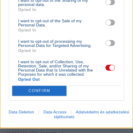
I want to opt-out of the Sharing of my
Minimálbér
personal data.
Opted In
I want to opt-out of the Sale of my
BELFÖLD
Personal Data.
Magyarországon a legnehezebb
Opted In
szegényként bíróságra menni
I want to opt-out of processing my
Personal Data for Targeted Advertising.
Az Amnesty International Magyarország szerint
Opted In
az EU-ban nálunk a legnehezebb szegényként
bírósághoz fordulni, ezért a jövedelmi küszöb
I want to opt-out of Collection, Use,
emelését javaso...
Retention, Sale, and/or Sharing of my
Personal Data that Is Unrelated with the
Purposes for which it was collected.
Opted Out
GAZDASÁG
CONFIRM
Béremelés
nőhet a f
2026-ban a
Data Deletion
Data Access
Adatvédelmi és adatkezelési
nő a fizeté
tájékoztató
cafeteria v