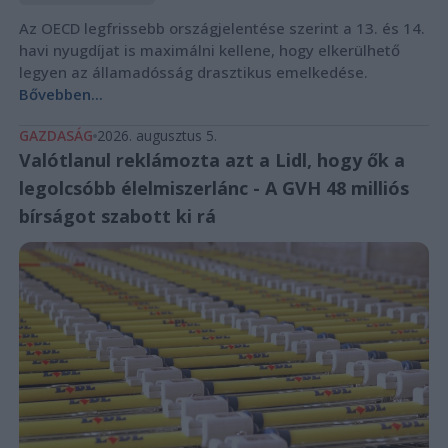
Az OECD legfrissebb országjelentése szerint a 13. és 14.
havi nyugdíjat is maximálni kellene, hogy elkerülhető
legyen az államadósság drasztikus emelkedése.
Bővebben...
GAZDASÁG
2026. augusztus 5.
Valótlanul reklámozta azt a Lidl, hogy ők a
legolcsóbb élelmiszerlánc - A GVH 48 milliós
bírságot szabott ki rá