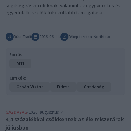
segítség rászorulóknak, valamint az egygyerekes és
egyedülálló szülők fokozottabb támogatása.
Bűte Zsolt
2026. 06. 11.
Főkép forrása: Northfoto
Forrás:
MTI
Címkék:
Orbán Viktor
Fidesz
Gazdaság
GAZDASÁG
2026. augusztus 7.
4,4 százalékkal csökkentek az élelmiszerárak
júliusban