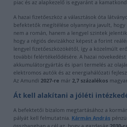
piac és az alapkezelő is egyaránt a kamatkondí
A hazai fizetőeszköz a választások óta látván
befektetők megítélése olyannyira javult, hog
nem a román, hanem a lengyel szintek jelentik 
hogy a régiós devizákhoz képest a forint reál
lengyel fizetőeszközökétől, így a közelmúlt er
további felértékelődésére. A hazai növekedést
akkumulátorgyártás és ipari termelés az olajá
elektromos autók és az energiahálózati fejlesz
Az Amundi
2027-re
már
2,7 százalékos
magyar 
Át kell alakítani a jóléti intézk
A befektetői bizalom megtartásához a kormá
pályát kell felmutatnia.
Kármán András
pénzüg
összhangban a cél az, hogy a gazdaság
2030-r