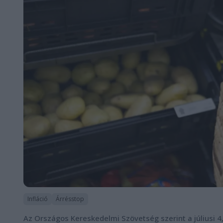
Infláció
Árrésstop
Az Országos Kereskedelmi Szövetség szerint a júliusi 4