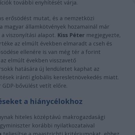
ciók további enyhítését várja.
yos erősödést mutat, és a nemzetközi
y a magyar államkötvények hozamainál már
a viszonyítási alapot.
Kiss Péter
megjegyezte,
értéke az elmúlt években elmaradt a cseh és
ősödése ellenére is van még tér a forint
 az elmúlt években visszavető
rsokk hatására új lendületet kaphat az
tések iránti globális keresletnövekedés miatt.
GDP-bővülést vetít előre.
edéseket a hiánycélokhoz
nynak hiteles középtávú makrogazdasági
yminiszter korábbi nyilatkozataival
a
teljesítse a maastrichti kritériumokat, ehhez