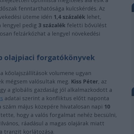
ifejezetten optimista megítélés alá esik a
időszak fenntarthatósága kulcskérdés. Az
növekedési üteme idén
1,4 százalék
lehet,
 a lengyel pedig
3 százalék
feletti bővülést
san felzárkózhat a lengyel növekedési
b olajpiaci forgatókönyvek
a kőolajszállítások volumene ugyan
yvek mégsem valósultak meg.
Kiss Péter
, az
gy a globális gazdaság jól alkalmazkodott a
rs
adatai szerint a konfliktus előtt naponta
 a szám május közepére hivatalosan napi
10
ette, hogy a valós forgalmat nehéz becsülni,
ilvános, ráadásul a magas olajárak miatt
 tranzit korlátozása.