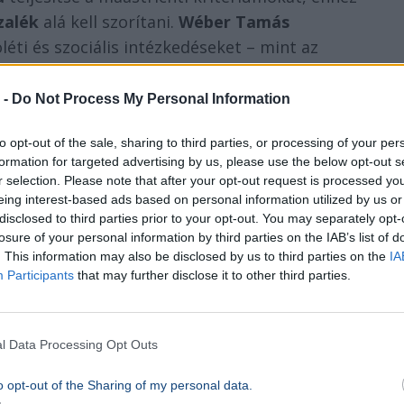
zalék
alá kell szorítani.
Wéber Tamás
óléti és szociális intézkedéseket – mint az
ok – kizárólag szigorú költségvetési fedezet
k és a rögzített médiaköltések átalakításával a
 -
Do Not Process My Personal Information
ó, ez önmagában nem elegendő az összes
to opt-out of the sale, sharing to third parties, or processing of your per
formation for targeted advertising by us, please use the below opt-out s
r selection. Please note that after your opt-out request is processed y
eing interest-based ads based on personal information utilized by us or
z eurózónába” – jelentette ki Wéber Tamás.
disclosed to third parties prior to your opt-out. You may separately opt-
losure of your personal information by third parties on the IAB’s list of
. This information may also be disclosed by us to third parties on the
IA
 hogy a hatósági energiaárak rendszere a
Participants
that may further disclose it to other third parties.
ólag a valóban rászorulókat támogassa, és a
ági folyamatokat.
l Data Processing Opt Outs
eruházási megatrendek
o opt-out of the Sharing of my personal data.