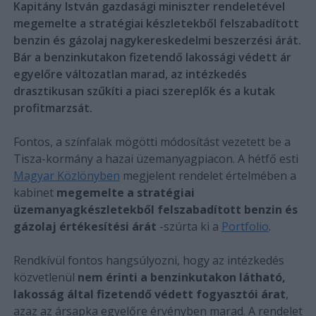
Kapitány István gazdasági miniszter rendeletével
megemelte a stratégiai készletekből felszabadított
benzin és gázolaj nagykereskedelmi beszerzési árát.
Bár a benzinkutakon fizetendő lakossági védett ár
egyelőre változatlan marad, az intézkedés
drasztikusan szűkíti a piaci szereplők és a kutak
profitmarzsát.
Fontos, a színfalak mögötti módosítást vezetett be a
Tisza-kormány a hazai üzemanyagpiacon. A hétfő esti
Magyar Közlönyben
megjelent rendelet értelmében a
kabinet
megemelte a stratégiai
üzemanyagkészletekből felszabadított benzin és
gázolaj értékesítési árát
-szúrta ki a
Portfolio
.
Rendkívül fontos hangsúlyozni, hogy az intézkedés
közvetlenül
nem érinti a benzinkutakon látható,
lakosság által fizetendő védett fogyasztói árat
,
azaz az ársapka egyelőre érvényben marad. A rendelet