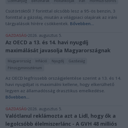
Üzemanyag
Benzinárak
Holtankoljak
Irán
Hormuzi-szoros
Csütörtöktől 7 forinttal olcsóbb lesz a 95-ös benzin, 3
forinttal a gázolaj, miután a világpiaci olajárak az iráni
tárgyalások hírére csökkentek.
Bővebben...
GAZDASÁG
2026. augusztus 5.
Az OECD a 13. és 14. havi nyugdíj
maximálását javasolja Magyarországnak
Magyarország
Infláció
Nyugdíj
Gazdaság
Pénzügyminisztérium
Az OECD legfrissebb országjelentése szerint a 13. és 14.
havi nyugdíjat is maximálni kellene, hogy elkerülhető
legyen az államadósság drasztikus emelkedése.
Bővebben...
GAZDASÁG
2026. augusztus 5.
Valótlanul reklámozta azt a Lidl, hogy ők a
legolcsóbb élelmiszerlánc - A GVH 48 milliós