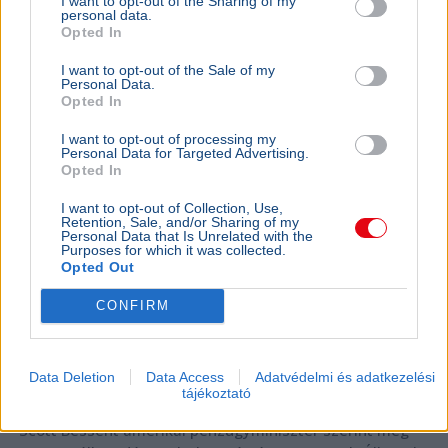
I want to opt-out of the Sharing of my
Amerika bejelentette: közel a Hormuzi-
personal data.
Opted In
szoros megnyitása
I want to opt-out of the Sale of my
Personal Data.
Opted In
I want to opt-out of processing my
Personal Data for Targeted Advertising.
Opted In
I want to opt-out of Collection, Use,
Retention, Sale, and/or Sharing of my
Personal Data that Is Unrelated with the
Purposes for which it was collected.
Opted Out
CONFIRM
Data Deletion
Data Access
Adatvédelmi és adatkezelési
tájékoztató
Egyesült Államok
Irán
Kőolaj
Gazdaság
Hormuzi-szoros
Scott Bessent amerikai pénzügyminiszter szerint még