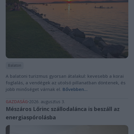
Balaton
A balatoni turizmus gyorsan átalakul: kevesebb a korai
foglalás, a vendégek az utolsó pillanatban döntenek, és
jobb minőséget várnak el.
Bővebben...
GAZDASÁG
2026. augusztus 3.
Mészáros Lőrinc szállodalánca is beszáll az
energiaspórolásba