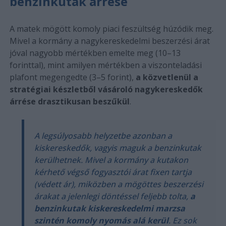
benzinkutak árrése
A matek mögött komoly piaci feszültség húzódik meg.
Mivel a kormány a nagykereskedelmi beszerzési árat
jóval nagyobb mértékben emelte meg (10–13
forinttal), mint amilyen mértékben a viszonteladási
plafont megengedte (3–5 forint),
a közvetlenül a
stratégiai készletből vásároló nagykereskedők
árrése drasztikusan beszűkül
.
A legsúlyosabb helyzetbe azonban a
kiskereskedők, vagyis maguk a benzinkutak
kerülhetnek. Mivel a kormány a kutakon
kérhető végső fogyasztói árat fixen tartja
(védett ár), miközben a mögöttes beszerzési
árakat a jelenlegi döntéssel feljebb tolta,
a
benzinkutak kiskereskedelmi marzsa
szintén komoly nyomás alá kerül
. Ez sok