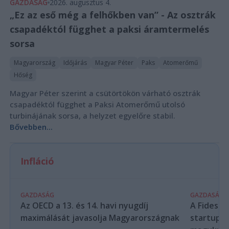
GAZDASÁG
2026. augusztus 4.
„Ez az eső még a felhőkben van” - Az osztrák
csapadéktól függhet a paksi áramtermelés
sorsa
Magyarország
Időjárás
Magyar Péter
Paks
Atomerőmű
Hőség
Magyar Péter szerint a csütörtökön várható osztrák
csapadéktól függhet a Paksi Atomerőmű utolsó
turbinájának sorsa, a helyzet egyelőre stabil.
Bővebben...
Infláció
GAZDASÁG
GAZDASÁG
Az OECD a 13. és 14. havi nyugdíj
A Fidesz-
maximálását javasolja Magyarországnak
startupba