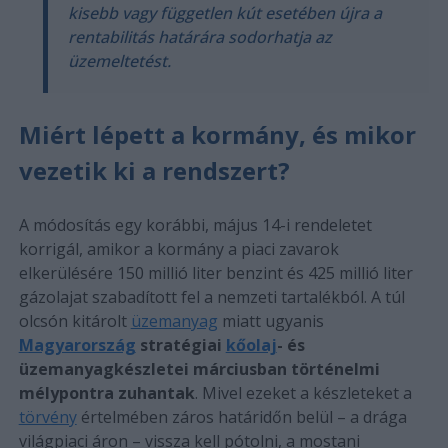
kisebb vagy független kút esetében újra a
rentabilitás határára sodorhatja az
üzemeltetést.
Miért lépett a kormány, és mikor
vezetik ki a rendszert?
A módosítás egy korábbi, május 14-i rendeletet
korrigál, amikor a kormány a piaci zavarok
elkerülésére 150 millió liter benzint és 425 millió liter
gázolajat szabadított fel a nemzeti tartalékból. A túl
olcsón kitárolt
üzemanyag
miatt ugyanis
Magyarország
stratégiai
kőolaj
- és
üzemanyagkészletei márciusban történelmi
mélypontra zuhantak
. Mivel ezeket a készleteket a
törvény
értelmében záros határidőn belül – a drága
világpiaci áron – vissza kell pótolni, a mostani