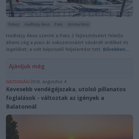
Fidesz
Hadházy Ákos
Paks
Atomerőmű
Hadházy Ákos szerint a Paks 2 fejlesztéséért felelős
állami cég a piaci ár sokszorosáért vásárolt erdőket és
legelőket; a volt képviselő feljelentést tett.
Bővebben...
Ajánljuk még
GAZDASÁG
2026. augusztus 4.
Kevesebb vendégéjszaka, utolsó pillanatos
foglalások - változtak az igények a
Balatonnál