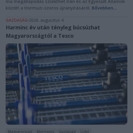
ma megállapodás születhet Irán és az Egyesült Államok
között a Hormuzi-szoros újranyitásáról.
Bővebben...
GAZDASÁG
2026. augusztus 4.
Harminc év után tényleg búcsúzhat
Magyarországtól a Tesco
Magyarország
Morrisons
Gazdaság
Üzlet