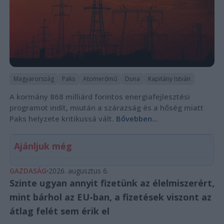
Magyarország
Paks
Atomerőmű
Duna
Kapitány István
A kormány 868 milliárd forintos energiafejlesztési
programot indít, miután a szárazság és a hőség miatt
Paks helyzete kritikussá vált.
Bővebben...
Ajánljuk még
GAZDASÁG
2026. augusztus 6.
Szinte ugyan annyit fizetünk az élelmiszerért,
mint bárhol az EU-ban, a fizetések viszont az
átlag felét sem érik el