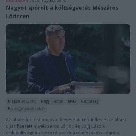
GAZDASÁG
2026. augusztus 3.
Nagyot spórolt a költségvetés Mészáros
Lőrincen
Mészáros Lőrinc
Nagy Márton
MVM
Gazdaság
Pénzügyminisztérium
Az állam júniusban jóval kevesebb rendelkezésre állási
díjat fizetett a Mészáros Lőrinc és Szíjj László
érdekeltségébe tartozó sztrádakoncessziós cégnek,