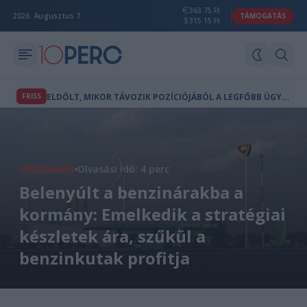
363.75 Ft
2026. Augusztus 7.
TÁMOGATÁS
315.15 Ft
E
LDŐLT, MIKOR TÁVOZIK POZÍCIÓJÁBÓL A LEGFŐBB ÜGYÉSZ
FRISS
GAZDASÁG
Olvasási idő: 4 perc
Belenyúlt a benzinárakba a
kormány: Emelkedik a stratégiai
készletek ára, szűkül a
benzinkutak profitja