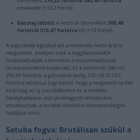
literenként
270,25 forintról 283,45 forintra
emelkedik (+13,2 forint).
Gázolaj (dízel):
A nettó ár literenként
300,48
forintról 310,47 forintra
nő (+10 forint).
A jogszabály egyúttal azt a maximális nettó árat is
megemelte, amelyen ezek a nagykereskedők
továbbadhatják a terméket a viszonteladóknak
(kiskereskedelmi kutaknak). Ez a benzinnél 286-ról
290,95 forintra, a gázolajnál pedig 315-ről 317,97
forintra módosul. Jogi kitétel, hogy a megemelt tarifák
kizárólag az új szerződésekre és a rendelet
hatálybalépése után jóváhagyott lehívásokra
vonatkoznak, a korábbi tételekre visszamenőleges
hatályuk nincs.
Satuba fogva: Brutálisan szűkül a