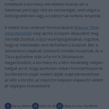
emeléssel a kormány mérsékelni kívánja azt a
hatalmas pénzügyi rést és veszteséget, amit végül a
költségvetésnek vagy a szektornak kellene lenyelnie.
A védett áras rendszer fenntartásáról
Magyar Péter
miniszterelnök
még április közepén állapodott meg
Hernádi Zsolttal, a
Mol
vezérigazgatójával, rögzítve,
hogy az intézkedés nem terhelheti a büdzsét. Bér a
nemzetközi olajárak csökkenő trendet mutatnak, és a
Tisza győzelme után a forint is látványosan
megerősödött, a kormány és a Mol mindeddig mélyen
hallgat arról, hogy pontosan milyen forintárfolyam és
hordónkénti olajár mellett látják majd elérkezettnek
az időt a torzító, az importot teljesen elapasztó védett
ár végleges kivezetésére.
Darvas Márton
2026. 06. 09.
Főkép forrása: Northfoto