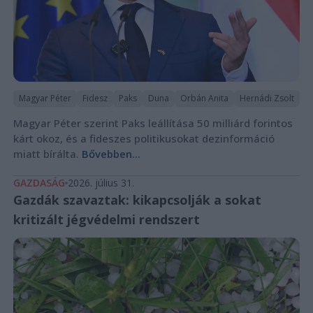
Magyar Péter
Fidesz
Paks
Duna
Orbán Anita
Hernádi Zsolt
Magyar Péter szerint Paks leállítása 50 milliárd forintos
kárt okoz, és a fideszes politikusokat dezinformáció
miatt bírálta.
Bővebben...
GAZDASÁG
2026. július 31.
Gazdák szavaztak: kikapcsolják a sokat
kritizált jégvédelmi rendszert