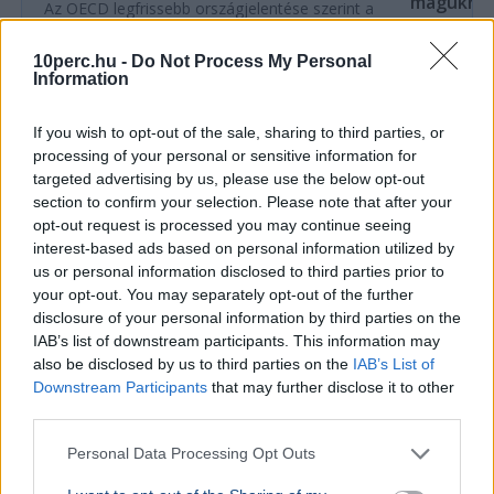
magukra 
Az OECD legfrissebb országjelentése szerint a
gazdákat
13. és 14. havi nyugdíjat is maximálni kellene,
hogy elkerülhető legyen az államadósság
A Supp.li cs
10perc.hu -
Do Not Process My Personal
drasztikus emelk...
Information
kistermelők
az állam pe
If you wish to opt-out of the sale, sharing to third parties, or
processing of your personal or sensitive information for
Ajánljuk még
targeted advertising by us, please use the below opt-out
section to confirm your selection. Please note that after your
GAZDASÁG
2026. augusztus 4.
opt-out request is processed you may continue seeing
Az Európai Bizottság egyelőre nem lát
interest-based ads based on personal information utilized by
us or personal information disclosed to third parties prior to
problémát az atomenergia-ellátásban
your opt-out. You may separately opt-out of the further
disclosure of your personal information by third parties on the
Atomerőmű
Európai Bizottság
Gazdaság
Duna
Európa
IAB’s list of downstream participants. This information may
Az Európai Bizottság szóvivője szerint egyelőre nincs
also be disclosed by us to third parties on the
IAB’s List of
ellátásbiztonsági probléma az atomenergia-
Downstream Participants
that may further disclose it to other
termelésben, bár a Duna alacsony vízszintje több
third parties.
országot érint.
Bővebben...
Personal Data Processing Opt Outs
GAZDASÁG
2026. augusztus 4.