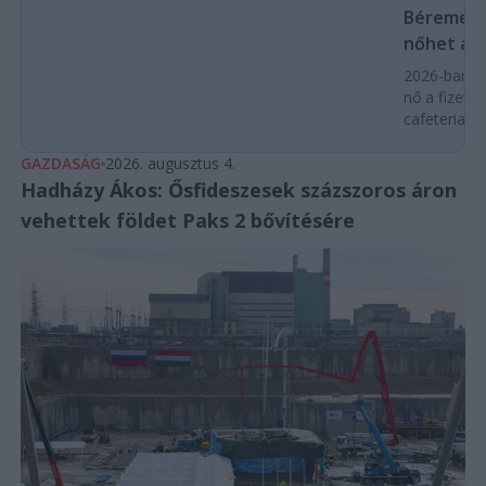
Béremelés
nőhet a f
2026-ban a
nő a fizeté
cafeteria v
GAZDASÁG
2026. augusztus 4.
Hadházy Ákos: Ősfideszesek százszoros áron
vehettek földet Paks 2 bővítésére