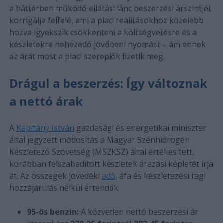
a háttérben működő ellátási lánc beszerzési árszintjét
korrigálja felfelé, ami a piaci realitásokhoz közelebb
hozva igyekszik csökkenteni a költségvetésre és a
készletekre nehezedő jövőbeni nyomást – ám ennek
az árát most a piaci szereplők fizetik meg.
Drágul a beszerzés: Így változnak
a nettó árak
A
Kapitány István
gazdasági és energetikai miniszter
által jegyzett módosítás a Magyar Szénhidrogén
Készletező Szövetség (MSZKSZ) által értékesített,
korábban felszabadított készletek árazási képletét írja
át. Az összegek jövedéki
adó
, áfa és készletezési tagi
hozzájárulás nélkül értendők:
95-ös benzin:
A közvetlen nettó beszerzési ár