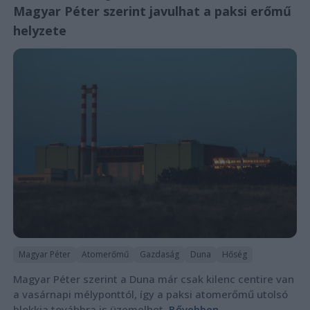
Magyar Péter szerint javulhat a paksi erőmű
helyzete
Magyar Péter
Atomerőmű
Gazdaság
Duna
Hőség
Magyar Péter szerint a Duna már csak kilenc centire van
a vasárnapi mélyponttól, így a paksi atomerőmű utolsó
blokkja továbbra is üzemelhet.
Bővebben...