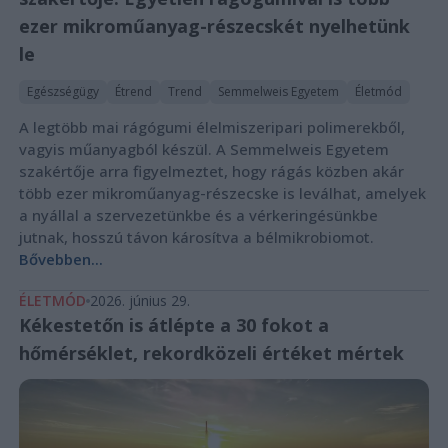
ezer mikroműanyag-részecskét nyelhetünk
le
Egészségügy
Étrend
Trend
Semmelweis Egyetem
Életmód
A legtöbb mai rágógumi élelmiszeripari polimerekből,
vagyis műanyagból készül. A Semmelweis Egyetem
szakértője arra figyelmeztet, hogy rágás közben akár
több ezer mikroműanyag-részecske is leválhat, amelyek
a nyállal a szervezetünkbe és a vérkeringésünkbe
jutnak, hosszú távon károsítva a bélmikrobiomot.
Bővebben...
ÉLETMÓD
2026. június 29.
Kékestetőn is átlépte a 30 fokot a
hőmérséklet, rekordközeli értéket mértek