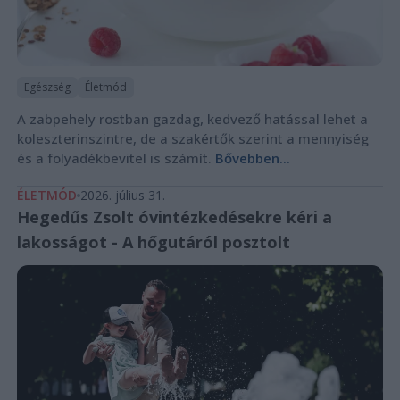
Egészség
Életmód
A zabpehely rostban gazdag, kedvező hatással lehet a
koleszterinszintre, de a szakértők szerint a mennyiség
és a folyadékbevitel is számít.
Bővebben...
ÉLETMÓD
2026. július 31.
Hegedűs Zsolt óvintézkedésekre kéri a
lakosságot - A hőgutáról posztolt