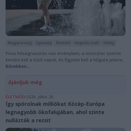
Magyarország
Egészség
Életmód
Hegedűs Zsolt
Hőség
Piros hőségriasztás van érvényben, a miniszter szerint
kerülni kell a tűző napot, és figyelni kell a hőguta jeleire.
Bővebben...
Ajánljuk még
ÉLETMÓD
2026. július 26.
Így spórolnak milliókat Közép-Európa
legnagyobb ökofalujában, ahol szinte
nullázták a rezsit