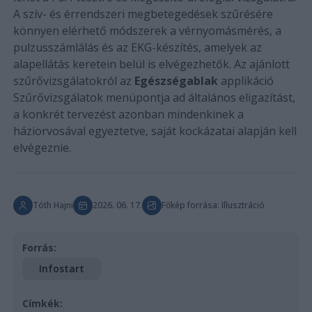
A szív- és érrendszeri megbetegedések szűrésére
könnyen elérhető módszerek a vérnyomásmérés, a
pulzusszámlálás és az EKG-készítés, amelyek az
alapellátás keretein belül is elvégezhetők. Az ajánlott
szűrővizsgálatokról az
Egészségablak
applikáció
Szűrővizsgálatok menüpontja ad általános eligazítást,
a konkrét tervezést azonban mindenkinek a
háziorvosával egyeztetve, saját kockázatai alapján kell
elvégeznie.
Tóth Hajni
2026. 06. 17.
Főkép forrása: Illusztráció
Forrás:
Infostart
Címkék: