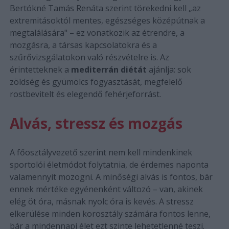
Bertókné Tamás Renáta szerint törekedni kell „az
extremitásoktól mentes, egészséges középútnak a
megtalálására" – ez vonatkozik az étrendre, a
mozgásra, a társas kapcsolatokra és a
szűrővizsgálatokon való részvételre is. Az
érintetteknek a
mediterrán diétát
ajánlja: sok
zöldség és gyümölcs fogyasztását, megfelelő
rostbevitelt és elegendő fehérjeforrást.
Alvás, stressz és mozgás
A főosztályvezető szerint nem kell mindenkinek
sportolói életmódot folytatnia, de érdemes naponta
valamennyit mozogni. A minőségi alvás is fontos, bár
ennek mértéke egyénenként változó – van, akinek
elég öt óra, másnak nyolc óra is kevés. A stressz
elkerülése minden korosztály számára fontos lenne,
bár a mindennapi élet ezt szinte lehetetlenné teszi.