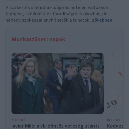
A szakértők szerint az időjárás hirtelen változása
fejfájást, szédülést és fáradtságot is okozhat, de
néhány szokással enyhíthetők a tünetek.
Bővebben...
Munkaszüneti napok
KÜLFÖLD
BELFÖLD
Javier Milei a vb-döntős vereség után is
Kedvező é