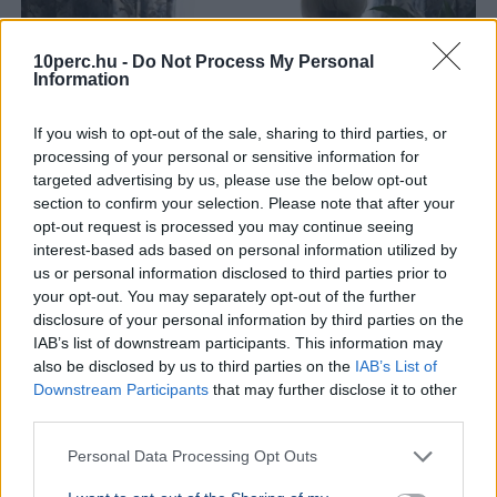
10perc.hu -
Do Not Process My Personal
Information
If you wish to opt-out of the sale, sharing to third parties, or
processing of your personal or sensitive information for
targeted advertising by us, please use the below opt-out
section to confirm your selection. Please note that after your
opt-out request is processed you may continue seeing
interest-based ads based on personal information utilized by
Egészség
us or personal information disclosed to third parties prior to
your opt-out. You may separately opt-out of the further
Kutatások szerint a jómódú országokban gyorsan
disclosure of your personal information by third parties on the
csökken a demencia előfordulási aránya, a betegségek
IAB’s list of downstream participants. This information may
jelentős része pedig életmódváltással megelőzhető
also be disclosed by us to third parties on the
IAB’s List of
vagy késleltethető lenne.
Bővebben...
Downstream Participants
that may further disclose it to other
third parties.
ÉLETMÓD
2026. július 15.
Az országos tisztifőorvos megszólalt a
Personal Data Processing Opt Outs
Schobert Norbi által említett féreghajtó-