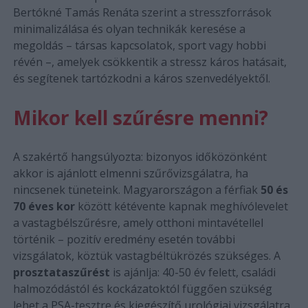
Bertókné Tamás Renáta szerint a stresszforrások
minimalizálása és olyan technikák keresése a
megoldás – társas kapcsolatok, sport vagy hobbi
révén –, amelyek csökkentik a stressz káros hatásait,
és segítenek tartózkodni a káros szenvedélyektől.
Mikor kell szűrésre menni?
A szakértő hangsúlyozta: bizonyos időközönként
akkor is ajánlott elmenni szűrővizsgálatra, ha
nincsenek tüneteink. Magyarországon a férfiak
50 és
70 éves kor
között kétévente kapnak meghívólevelet
a vastagbélszűrésre, amely otthoni mintavétellel
történik – pozitív eredmény esetén további
vizsgálatok, köztük vastagbéltükrözés szükséges. A
prosztataszűrést
is ajánlja: 40-50 év felett, családi
halmozódástól és kockázatoktól függően szükség
lehet a PSA-tesztre és kiegészítő urológiai vizsgálatra.