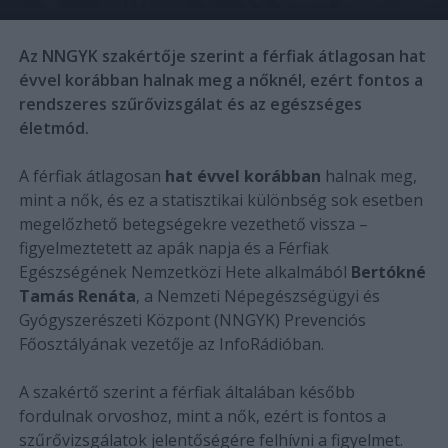
Az NNGYK szakértője szerint a férfiak átlagosan hat
évvel korábban halnak meg a nőknél, ezért fontos a
rendszeres szűrővizsgálat és az egészséges
életmód.
A férfiak átlagosan
hat évvel korábban
halnak meg,
mint a nők, és ez a statisztikai különbség sok esetben
megelőzhető betegségekre vezethető vissza –
figyelmeztetett az apák napja és a Férfiak
Egészségének Nemzetközi Hete alkalmából
Bertókné
Tamás Renáta
, a Nemzeti Népegészségügyi és
Gyógyszerészeti Központ (NNGYK) Prevenciós
Főosztályának vezetője az InfoRádióban.
A szakértő szerint a férfiak általában később
fordulnak orvoshoz, mint a nők, ezért is fontos a
szűrővizsgálatok jelentőségére felhívni a figyelmet.