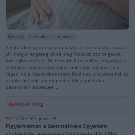
Egészség
Szakértők reflektorfényben
A várandósság ma soha nem látott információáradattal
jár, mégis rengeteg nő éli meg fokozott szorongással,
kontrollvesztéssel. Dr. Horváth Rita szülész-nőgyógyász
szerint az egészséges baba iránti vágy ugyanaz, mint
régen, de a részletekbe menő félelmek, a statisztikák és
az internet sokszor megnehezítik a gondtalan
babavárást.
Bővebben...
Ajánljuk még
ÉLETMÓD
2026. június 29.
Figyelmeztet a Semmelweis Egyetem
szakértője: Egyetlen rágógumival is több