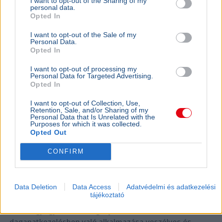
I want to opt-out of the Sharing of my
terápia kapcsán
personal data.
Opted In
I want to opt-out of the Sale of my
Personal Data.
Opted In
I want to opt-out of processing my
Personal Data for Targeted Advertising.
Opted In
I want to opt-out of Collection, Use,
Retention, Sale, and/or Sharing of my
Personal Data that Is Unrelated with the
Purposes for which it was collected.
Opted Out
CONFIRM
Tisztifőorvos
Data Deletion
Data Access
Adatvédelmi és adatkezelési
tájékoztató
Oroszi Beatrix országos tisztifőorvos figyelmeztet, hogy
az állatgyógyászati féreghajtók emberi
daganatkezelésben való alkalmazása veszélyes és