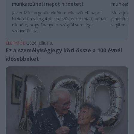
munkaszüneti napot hirdetett
munkaszü
Javier Milei argentin elnök munkaszüneti napot
Mutatjuk a
hirdetett a válogatott vb-ezüstérme miatt, annak
pihenőnapo
ellenére, hogy Spanyolországtól vereséget
segítenek e
szenvedtek a...
ÉLETMÓD
2026. július 8.
Ez a személyiségjegy köti össze a 100 évnél
idősebbeket