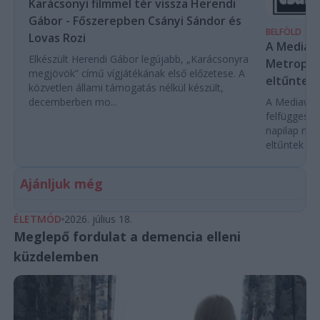
Karácsonyi filmmel tér vissza Herendi
Gábor - Főszerepben Csányi Sándor és
BELFÖLD
Lovas Rozi
A Mediaw
Elkészült Herendi Gábor legújabb, „Karácsonyra
Metropol 
megjövök” című vígjátékának első előzetese. A
eltűntek 
közvetlen állami támogatás nélkül készült,
decemberben mo...
A Mediawork
felfüggeszt
napilap nyo
eltűntek töb
Ajánljuk még
ÉLETMÓD
2026. július 18.
Meglepő fordulat a demencia elleni
küzdelemben