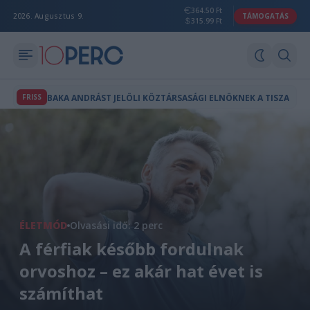
364.50 Ft
2026. Augusztus 9.
TÁMOGATÁS
315.99 Ft
FRISS
BAKA ANDRÁST JELÖLI KÖZTÁRSASÁGI ELNÖKNEK A TISZA
ÉLETMÓD
Olvasási idő: 2 perc
A férfiak később fordulnak
orvoshoz – ez akár hat évet is
számíthat