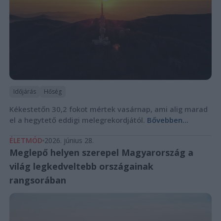
Időjárás
Hőség
Kékestetőn 30,2 fokot mértek vasárnap, ami alig marad
el a hegytető eddigi melegrekordjától.
Bővebben...
ÉLETMÓD
2026. június 28.
Meglepő helyen szerepel Magyarország a
világ legkedveltebb országainak
rangsorában