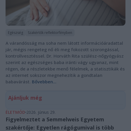
Egészség
Szakértők reflektorfényben
A várandósság ma soha nem látott információáradattal
jár, mégis rengeteg nő éli meg fokozott szorongással,
kontrollvesztéssel. Dr. Horváth Rita szülész-nőgyógyász
szerint az egészséges baba iránti vágy ugyanaz, mint
régen, de a részletekbe menő félelmek, a statisztikák és
az internet sokszor megnehezítik a gondtalan
babavárást.
Bővebben...
Ajánljuk még
ÉLETMÓD
2026. június 29.
Figyelmeztet a Semmelweis Egyetem
szakértője: Egyetlen rágógumival is több