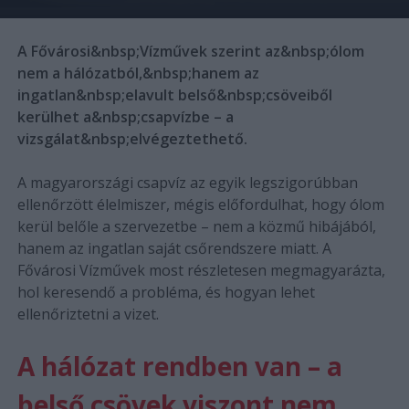
A Fővárosi&nbsp;Vízművek szerint az&nbsp;ólom
nem a hálózatból,&nbsp;hanem az
ingatlan&nbsp;elavult belső&nbsp;csöveiből
kerülhet a&nbsp;csapvízbe – a
vizsgálat&nbsp;elvégeztethető.
A magyarországi csapvíz az egyik legszigorúbban
ellenőrzött élelmiszer, mégis előfordulhat, hogy ólom
kerül belőle a szervezetbe – nem a közmű hibájából,
hanem az ingatlan saját csőrendszere miatt. A
Fővárosi Vízművek most részletesen megmagyarázta,
hol keresendő a probléma, és hogyan lehet
ellenőriztetni a vizet.
A hálózat rendben van – a
belső csövek viszont nem