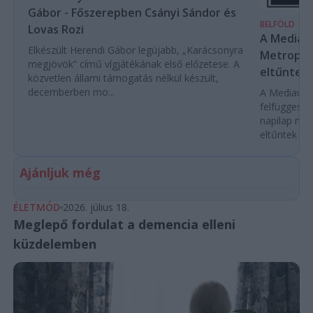
Gábor - Főszerepben Csányi Sándor és
BELFÖLD
Lovas Rozi
A Mediaw
Elkészült Herendi Gábor legújabb, „Karácsonyra
Metropol 
megjövök” című vígjátékának első előzetese. A
eltűntek 
közvetlen állami támogatás nélkül készült,
decemberben mo...
A Mediawork
felfüggeszt
napilap nyo
eltűntek töb
Ajánljuk még
ÉLETMÓD
2026. július 18.
Meglepő fordulat a demencia elleni
küzdelemben