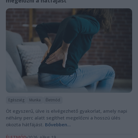
megelőzni a hátfájást
Egészség
Munka
Életmód
Öt egyszerű, ülve is elvégezhető gyakorlat, amely napi
néhány perc alatt segíthet megelőzni a hosszú ülés
okozta hátfájást.
Bővebben...
ÉLETMÓD
2026. július 19.