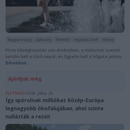
Magyarország
Egészség
Életmód
Hegedűs Zsolt
Hőség
Piros hőségriasztás van érvényben, a miniszter szerint
kerülni kell a tűző napot, és figyelni kell a hőguta jeleire.
Bővebben...
Ajánljuk még
ÉLETMÓD
2026. július 26.
Így spórolnak milliókat Közép-Európa
legnagyobb ökofalujában, ahol szinte
nullázták a rezsit