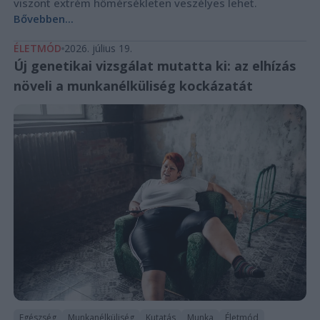
viszont extrém hőmérsékleten veszélyes lehet.
Bővebben...
ÉLETMÓD
2026. július 19.
Új genetikai vizsgálat mutatta ki: az elhízás
növeli a munkanélküliség kockázatát
Egészség
Munkanélküliség
Kutatás
Munka
Életmód