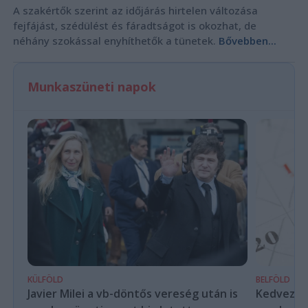
A szakértők szerint az időjárás hirtelen változása
fejfájást, szédülést és fáradtságot is okozhat, de
néhány szokással enyhíthetők a tünetek.
Bővebben...
Munkaszüneti napok
KÜLFÖLD
BELFÖLD
Javier Milei a vb-döntős vereség után is
Kedvező é