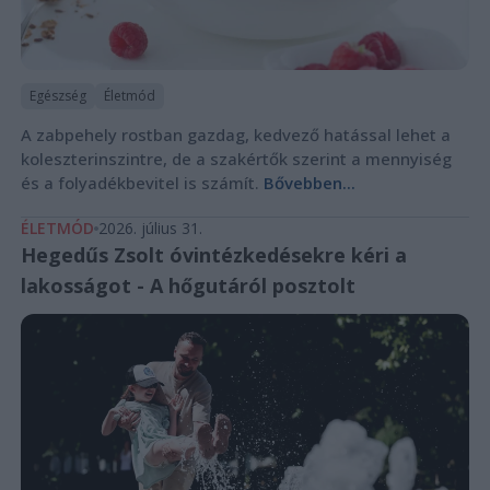
Egészség
Életmód
A zabpehely rostban gazdag, kedvező hatással lehet a
koleszterinszintre, de a szakértők szerint a mennyiség
és a folyadékbevitel is számít.
Bővebben...
ÉLETMÓD
2026. július 31.
Hegedűs Zsolt óvintézkedésekre kéri a
lakosságot - A hőgutáról posztolt