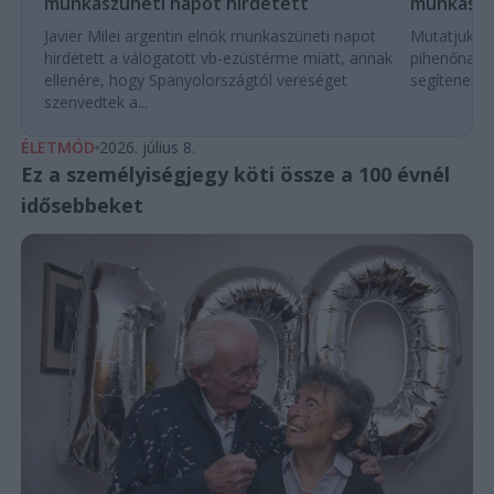
munkaszüneti napot hirdetett
munkaszü
Javier Milei argentin elnök munkaszüneti napot
Mutatjuk a
hirdetett a válogatott vb-ezüstérme miatt, annak
pihenőnapo
ellenére, hogy Spanyolországtól vereséget
segítenek e
szenvedtek a...
ÉLETMÓD
2026. július 8.
Ez a személyiségjegy köti össze a 100 évnél
idősebbeket