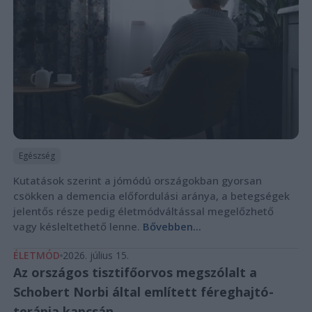
Egészség
Kutatások szerint a jómódú országokban gyorsan
csökken a demencia előfordulási aránya, a betegségek
jelentős része pedig életmódváltással megelőzhető
vagy késleltethető lenne.
Bővebben...
ÉLETMÓD
2026. július 15.
Az országos tisztifőorvos megszólalt a
Schobert Norbi által említett féreghajtó-
terápia kapcsán