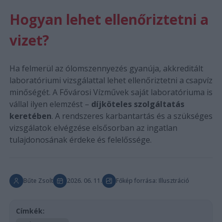
Hogyan lehet ellenőriztetni a
vizet?
Ha felmerül az ólomszennyezés gyanúja, akkreditált
laboratóriumi vizsgálattal lehet ellenőriztetni a csapvíz
minőségét. A Fővárosi Vízművek saját laboratóriuma is
vállal ilyen elemzést –
díjköteles szolgáltatás
keretében
. A rendszeres karbantartás és a szükséges
vizsgálatok elvégzése elsősorban az ingatlan
tulajdonosának érdeke és felelőssége.
Bűte Zsolt
2026. 06. 11.
Főkép forrása: Illusztráció
Címkék: