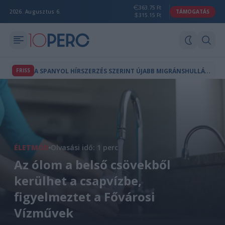
363.75 Ft
2026. Augusztus 6.
TÁMOGATÁS
315.15 Ft
A
SPANYOL HÍRSZERZÉS SZERINT ÚJABB MIGRÁNSHULLÁM INDULHAT CEUTA FELÉ
FRISS
ÉLETMÓD
Olvasási idő: 1 perc
Az ólom a belső csövekből
kerülhet a csapvízbe,
figyelmeztet a Fővárosi
Vízművek