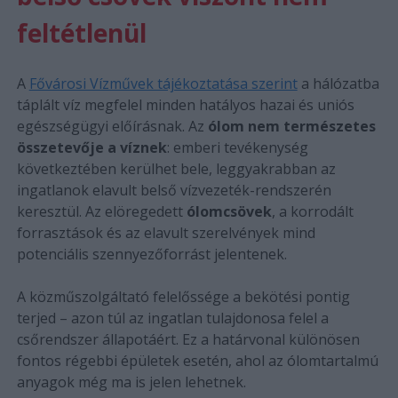
feltétlenül
A
Fővárosi Vízművek tájékoztatása szerint
a hálózatba
táplált víz megfelel minden hatályos hazai és uniós
egészségügyi előírásnak. Az
ólom nem természetes
összetevője a víznek
: emberi tevékenység
következtében kerülhet bele, leggyakrabban az
ingatlanok elavult belső vízvezeték-rendszerén
keresztül. Az elöregedett
ólomcsövek
, a korrodált
forrasztások és az elavult szerelvények mind
potenciális szennyezőforrást jelentenek.
A közműszolgáltató felelőssége a bekötési pontig
terjed – azon túl az ingatlan tulajdonosa felel a
csőrendszer állapotáért. Ez a határvonal különösen
fontos régebbi épületek esetén, ahol az ólomtartalmú
anyagok még ma is jelen lehetnek.