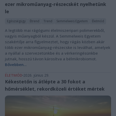
ezer mikroműanyag-részecskét nyelhetünk
le
Egészségügy
Étrend
Trend
Semmelweis Egyetem
Életmód
A legtöbb mai rágógumi élelmiszeripari polimerekből,
vagyis műanyagból készül. A Semmelweis Egyetem
szakértője arra figyelmeztet, hogy rágás közben akár
több ezer mikroműanyag-részecske is leválhat, amelyek
a nyállal a szervezetünkbe és a vérkeringésünkbe
jutnak, hosszú távon károsítva a bélmikrobiomot.
Bővebben...
ÉLETMÓD
2026. június 29.
Kékestetőn is átlépte a 30 fokot a
hőmérséklet, rekordközeli értéket mértek