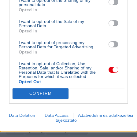
I want to opt-out of the Sharing of my
tudományosan megalapozatlan.
Bővebben...
personal data.
Opted In
ÉLETMÓD
2026. július 15.
I want to opt-out of the Sale of my
Fejfájás és fáradtság: szakértők szerint az
Personal Data.
időjárás állhat a tünetek mögött
Opted In
I want to opt-out of processing my
Personal Data for Targeted Advertising.
Opted In
I want to opt-out of Collection, Use,
Retention, Sale, and/or Sharing of my
Personal Data that Is Unrelated with the
Purposes for which it was collected.
Opted Out
CONFIRM
Data Deletion
Data Access
Adatvédelmi és adatkezelési
tájékoztató
Időjárás
Egészség
Tudomány
Életmód