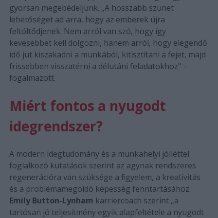
gyorsan megebédeljünk. „A hosszabb szünet
lehetőséget ad arra, hogy az emberek újra
feltöltődjenek. Nem arról van szó, hogy így
kevesebbet kell dolgozni, hanem arról, hogy elegendő
idő jut kiszakadni a munkából, kitisztítani a fejet, majd
frissebben visszatérni a délutáni feladatokhoz" –
fogalmazott.
Miért fontos a nyugodt
idegrendszer?
A modern idegtudomány és a munkahelyi jólléttel
foglalkozó kutatások szerint az agynak rendszeres
regenerációra van szüksége a figyelem, a kreativitás
és a problémamegoldó képesség fenntartásához.
Emily Button-Lynham
karriercoach szerint „a
tartósan jó teljesítmény egyik alapfeltétele a nyugodt