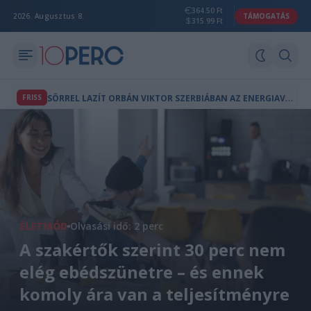
364.50 Ft
2026. Augusztus 8.
TÁMOGATÁS
315.99 Ft
S
ÖRREL LAZÍT ORBÁN VIKTOR SZERBIÁBAN AZ ENERGIAVÁLSÁG ALATT
FRISS
ÉLETMÓD
Olvasási idő: 2 perc
A szakértők szerint 30 perc nem
elég ebédszünetre – és ennek
komoly ára van a teljesítményre