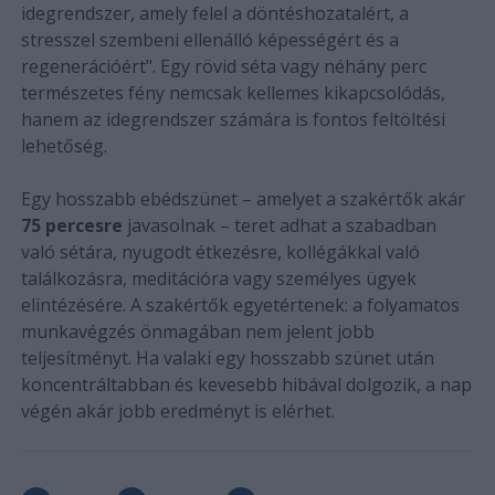
idegrendszer, amely felel a döntéshozatalért, a
stresszel szembeni ellenálló képességért és a
regenerációért". Egy rövid séta vagy néhány perc
természetes fény nemcsak kellemes kikapcsolódás,
hanem az idegrendszer számára is fontos feltöltési
lehetőség.
Egy hosszabb ebédszünet – amelyet a szakértők akár
75 percesre
javasolnak – teret adhat a szabadban
való sétára, nyugodt étkezésre, kollégákkal való
találkozásra, meditációra vagy személyes ügyek
elintézésére. A szakértők egyetértenek: a folyamatos
munkavégzés önmagában nem jelent jobb
teljesítményt. Ha valaki egy hosszabb szünet után
koncentráltabban és kevesebb hibával dolgozik, a nap
végén akár jobb eredményt is elérhet.