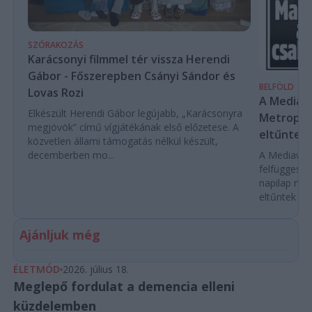
SZÓRAKOZÁS
Karácsonyi filmmel tér vissza Herendi
Gábor - Főszerepben Csányi Sándor és
BELFÖLD
Lovas Rozi
A Mediaw
Elkészült Herendi Gábor legújabb, „Karácsonyra
Metropol 
megjövök” című vígjátékának első előzetese. A
eltűntek 
közvetlen állami támogatás nélkül készült,
decemberben mo...
A Mediawork
felfüggeszt
napilap nyo
eltűntek töb
Ajánljuk még
ÉLETMÓD
2026. július 18.
Meglepő fordulat a demencia elleni
küzdelemben