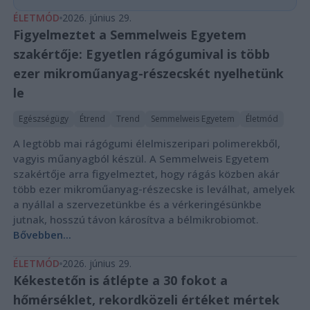
ÉLETMÓD
2026. június 29.
Figyelmeztet a Semmelweis Egyetem
szakértője: Egyetlen rágógumival is több
ezer mikroműanyag-részecskét nyelhetünk
le
Egészségügy
Étrend
Trend
Semmelweis Egyetem
Életmód
A legtöbb mai rágógumi élelmiszeripari polimerekből,
vagyis műanyagból készül. A Semmelweis Egyetem
szakértője arra figyelmeztet, hogy rágás közben akár
több ezer mikroműanyag-részecske is leválhat, amelyek
a nyállal a szervezetünkbe és a vérkeringésünkbe
jutnak, hosszú távon károsítva a bélmikrobiomot.
Bővebben...
ÉLETMÓD
2026. június 29.
Kékestetőn is átlépte a 30 fokot a
hőmérséklet, rekordközeli értéket mértek