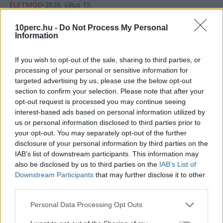
ÉLETMÓD
2026. július 15.
Az országos tisztifőorvos megszólalt a
10perc.hu -
Do Not Process My Personal
Schobert Norbi által említett féreghajtó-
Information
terápia kapcsán
If you wish to opt-out of the sale, sharing to third parties, or
processing of your personal or sensitive information for
targeted advertising by us, please use the below opt-out
section to confirm your selection. Please note that after your
opt-out request is processed you may continue seeing
interest-based ads based on personal information utilized by
us or personal information disclosed to third parties prior to
your opt-out. You may separately opt-out of the further
disclosure of your personal information by third parties on the
IAB’s list of downstream participants. This information may
also be disclosed by us to third parties on the
IAB’s List of
Downstream Participants
that may further disclose it to other
third parties.
Personal Data Processing Opt Outs
Tisztifőorvos