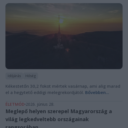
Időjárás
Hőség
Kékestetőn 30,2 fokot mértek vasárnap, ami alig marad
el a hegytető eddigi melegrekordjától.
Bővebben...
ÉLETMÓD
2026. június 28.
Meglepő helyen szerepel Magyarország a
világ legkedveltebb országainak
rangsorában