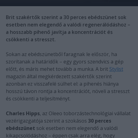
Brit szakértők szerint a 30 perces ebédszünet sok
esetben nem elegendő a valódi regenerálódáshoz –
a hosszabb pihenő javítja a koncentrációt és
csökkenti a stresszt.
Sokan az ebédszünetből faragnak le először, ha
szorítanak a határidők – egy gyors szendvics a gép
előtt, és máris mehet tovább a munka. A brit
Stylist
magazin által megkérdezett szakértők szerint
azonban ez visszafelé sülhet el: a pihenés hiánya
hosszú távon rontja a koncentrációt, növeli a stresszt
és csökkenti a teljesítményt.
Charles Hipps
, az Oleeo toborzástechnológiai vállalat
vezérigazgatója szerint a szokásos
30 perces
ebédszünet
sok esetben nem elegendő a valódi
kikapcsolódáshoz – éppen csak arra elég, hogy