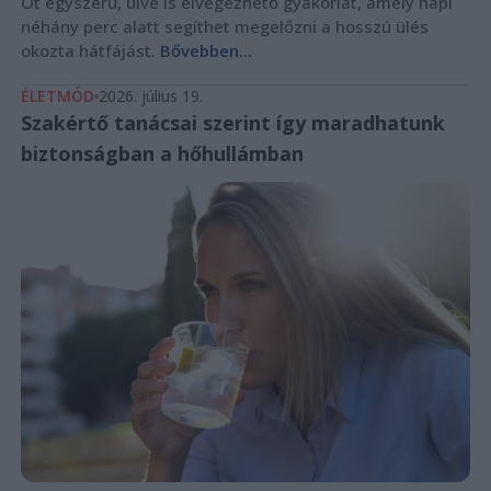
Öt egyszerű, ülve is elvégezhető gyakorlat, amely napi
néhány perc alatt segíthet megelőzni a hosszú ülés
okozta hátfájást.
Bővebben...
ÉLETMÓD
2026. július 19.
Szakértő tanácsai szerint így maradhatunk
biztonságban a hőhullámban