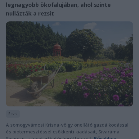
legnagyobb ökofalujában, ahol szinte
nullázták a rezsit
Rezsi
A somogyvámosi Krisna-völgy önellátó gazdálkodással
és biotermesztéssel csökkenti kiadásait, Sivaráma
Swami is a fenntarthatóságról beszélt.
Bővebben...