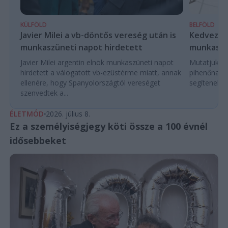
KÜLFÖLD
BELFÖLD
Javier Milei a vb-döntős vereség után is
Kedvező é
munkaszüneti napot hirdetett
munkaszü
Javier Milei argentin elnök munkaszüneti napot
Mutatjuk a
hirdetett a válogatott vb-ezüstérme miatt, annak
pihenőnapo
ellenére, hogy Spanyolországtól vereséget
segítenek e
szenvedtek a...
ÉLETMÓD
2026. július 8.
Ez a személyiségjegy köti össze a 100 évnél
idősebbeket