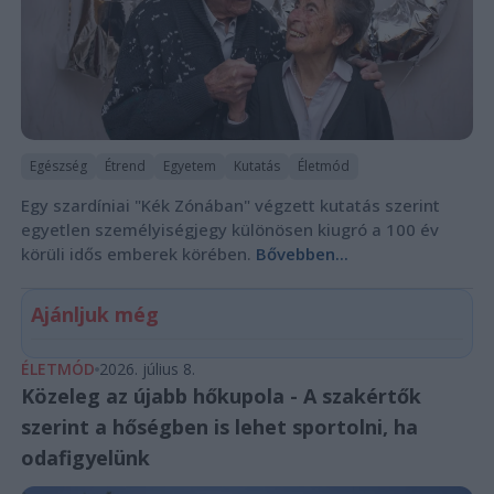
Egészség
Étrend
Egyetem
Kutatás
Életmód
Egy szardíniai "Kék Zónában" végzett kutatás szerint
egyetlen személyiségjegy különösen kiugró a 100 év
körüli idős emberek körében.
Bővebben...
Ajánljuk még
ÉLETMÓD
2026. július 8.
Közeleg az újabb hőkupola - A szakértők
szerint a hőségben is lehet sportolni, ha
odafigyelünk