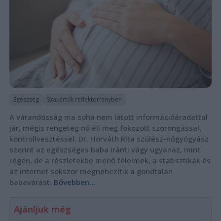
Egészség
Szakértők reflektorfényben
A várandósság ma soha nem látott információáradattal
jár, mégis rengeteg nő éli meg fokozott szorongással,
kontrollvesztéssel. Dr. Horváth Rita szülész-nőgyógyász
szerint az egészséges baba iránti vágy ugyanaz, mint
régen, de a részletekbe menő félelmek, a statisztikák és
az internet sokszor megnehezítik a gondtalan
babavárást.
Bővebben...
Ajánljuk még