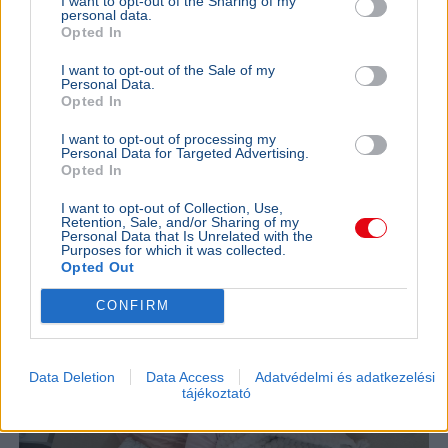
I want to opt-out of the Sharing of my
personal data.
Opted In
Oroszi Beatrix országos tisztifőorvos figyelmeztet, hogy
az állatgyógyászati féreghajtók emberi
I want to opt-out of the Sale of my
daganatkezelésben való alkalmazása veszélyes és
Personal Data.
tudományosan megalapozatlan.
Bővebben...
Opted In
I want to opt-out of processing my
ÉLETMÓD
2026. július 15.
Personal Data for Targeted Advertising.
Fejfájás és fáradtság: szakértők szerint az
Opted In
időjárás állhat a tünetek mögött
I want to opt-out of Collection, Use,
Retention, Sale, and/or Sharing of my
Personal Data that Is Unrelated with the
Purposes for which it was collected.
Opted Out
CONFIRM
Data Deletion
Data Access
Adatvédelmi és adatkezelési
tájékoztató