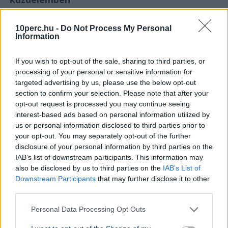
10perc.hu -
Do Not Process My Personal
Information
If you wish to opt-out of the sale, sharing to third parties, or
processing of your personal or sensitive information for
targeted advertising by us, please use the below opt-out
section to confirm your selection. Please note that after your
opt-out request is processed you may continue seeing
interest-based ads based on personal information utilized by
us or personal information disclosed to third parties prior to
your opt-out. You may separately opt-out of the further
disclosure of your personal information by third parties on the
IAB’s list of downstream participants. This information may
Egészség
also be disclosed by us to third parties on the
IAB’s List of
Downstream Participants
that may further disclose it to other
Kutatások szerint a jómódú országokban gyorsan
third parties.
csökken a demencia előfordulási aránya, a betegségek
jelentős része pedig életmódváltással megelőzhető
Personal Data Processing Opt Outs
vagy késleltethető lenne.
Bővebben...