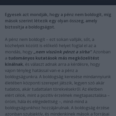
Egyesek azt mondják, hogy a pénz nem boldogít, míg
mások szerint létezik egy olyan összeg, amely
biztosítja a boldogságot.
A pénz nem boldogít – ezt sokan vallják, sőt, a
közhelyek között is előkelő helyet foglal el az a
mondás, hogy
„nem viszünk pénzt a sírba”
. Azonban
a
tudományos kutatások más megközelítést
kínálnak
, és választ adnak arra a kérdésre, hogy
vajon tényleg hatással van-e a pénz a
boldogságunkra. A boldogság keresése mindannyiunk
életében központi szerepet játszik, legyen szó akár
tudatos, akár tudattalan törekvésekről. Az életben
elért célok, mint a pozitív érzelmek megtapasztalása –
öröm, hála és elégedettség –, mind-mind a
boldogságunkhoz hozzájárulnak. A boldogság érzése
azonban szubjektív, és mindenkinek mások a forrásai