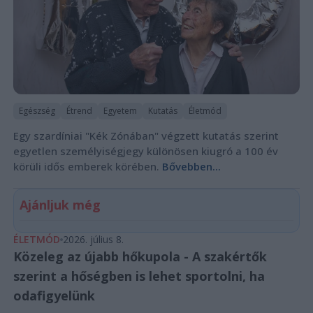
Egészség
Étrend
Egyetem
Kutatás
Életmód
Egy szardíniai "Kék Zónában" végzett kutatás szerint
egyetlen személyiségjegy különösen kiugró a 100 év
körüli idős emberek körében.
Bővebben...
Ajánljuk még
ÉLETMÓD
2026. július 8.
Közeleg az újabb hőkupola - A szakértők
szerint a hőségben is lehet sportolni, ha
odafigyelünk