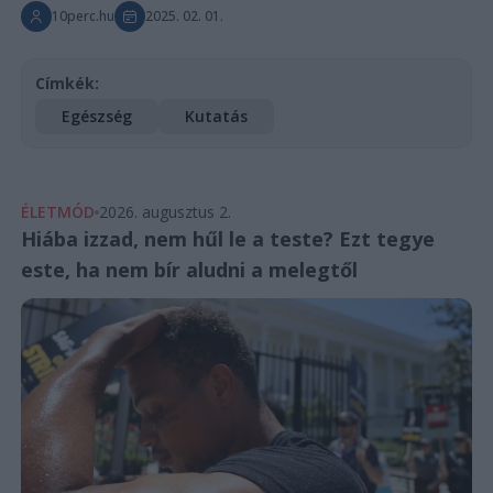
10perc.hu
2025. 02. 01.
Címkék:
Egészség
Kutatás
ÉLETMÓD
2026. augusztus 2.
Hiába izzad, nem hűl le a teste? Ezt tegye
este, ha nem bír aludni a melegtől