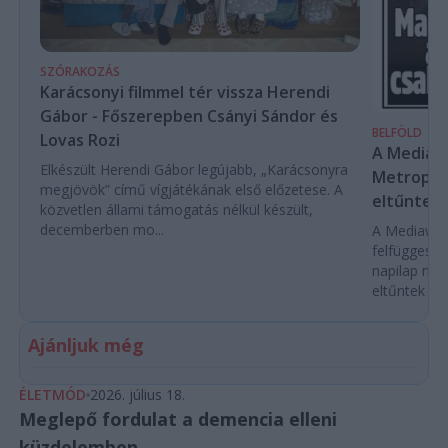
SZÓRAKOZÁS
Karácsonyi filmmel tér vissza Herendi
Gábor - Főszerepben Csányi Sándor és
BELFÖLD
Lovas Rozi
A Mediaw
Elkészült Herendi Gábor legújabb, „Karácsonyra
Metropol 
megjövök” című vígjátékának első előzetese. A
eltűntek 
közvetlen állami támogatás nélkül készült,
decemberben mo...
A Mediawork
felfüggeszt
napilap nyo
eltűntek töb
Ajánljuk még
ÉLETMÓD
2026. július 18.
Meglepő fordulat a demencia elleni
küzdelemben