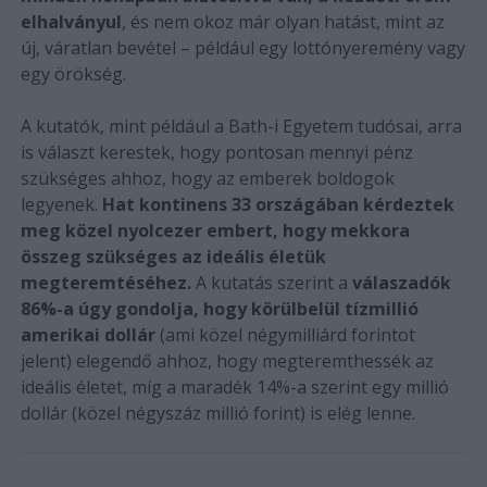
elhalványul
, és nem okoz már olyan hatást, mint az
új, váratlan bevétel – például egy lottónyeremény vagy
egy örökség.
A kutatók, mint például a Bath-i Egyetem tudósai, arra
is választ kerestek, hogy pontosan mennyi pénz
szükséges ahhoz, hogy az emberek boldogok
legyenek.
Hat kontinens 33 országában kérdeztek
meg közel nyolcezer embert, hogy mekkora
összeg szükséges az ideális életük
megteremtéséhez.
A kutatás szerint a
válaszadók
86%-a úgy gondolja, hogy körülbelül tízmillió
amerikai dollár
(ami közel négymilliárd forintot
jelent) elegendő ahhoz, hogy megteremthessék az
ideális életet, míg a maradék 14%-a szerint egy millió
dollár (közel négyszáz millió forint) is elég lenne.