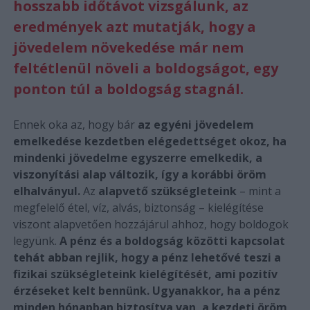
hosszabb időtávot vizsgálunk, az
eredmények azt mutatják, hogy a
jövedelem növekedése már nem
feltétlenül növeli a boldogságot, egy
ponton túl a boldogság stagnál.
Ennek oka az, hogy bár
az egyéni jövedelem
emelkedése kezdetben elégedettséget okoz, ha
mindenki jövedelme egyszerre emelkedik, a
viszonyítási alap változik, így a korábbi öröm
elhalványul.
Az
alapvető szükségleteink
– mint a
megfelelő étel, víz, alvás, biztonság – kielégítése
viszont alapvetően hozzájárul ahhoz, hogy boldogok
legyünk.
A pénz és a boldogság közötti kapcsolat
tehát abban rejlik, hogy a pénz lehetővé teszi a
fizikai szükségleteink kielégítését, ami pozitív
érzéseket kelt bennünk. Ugyanakkor, ha a pénz
minden hónapban biztosítva van, a kezdeti öröm