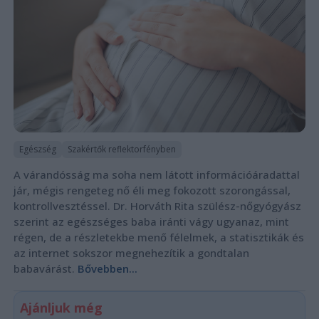
Egészség
Szakértők reflektorfényben
A várandósság ma soha nem látott információáradattal
jár, mégis rengeteg nő éli meg fokozott szorongással,
kontrollvesztéssel. Dr. Horváth Rita szülész-nőgyógyász
szerint az egészséges baba iránti vágy ugyanaz, mint
régen, de a részletekbe menő félelmek, a statisztikák és
az internet sokszor megnehezítik a gondtalan
babavárást.
Bővebben...
Ajánljuk még