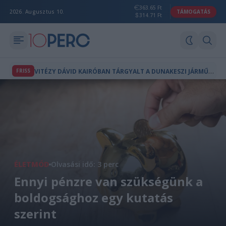
363.65 Ft
2026. Augusztus 10.
TÁMOGATÁS
314.71 Ft
V
ITÉZY DÁVID KAIRÓBAN TÁRGYALT A DUNAKESZI JÁRMŰJAVÍTÓ EGYIPTOMI ÜGYÉRŐL
FRISS
ÉLETMÓD
Olvasási idő: 3 perc
Ennyi pénzre van szükségünk a
boldogsághoz egy kutatás
szerint