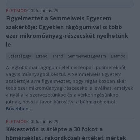
ÉLETMÓD
2026. június 29.
Figyelmeztet a Semmelweis Egyetem
szakértője: Egyetlen rágógumival is több
ezer mikroműanyag-részecskét nyelhetünk
le
Egészségügy
Étrend
Trend
Semmelweis Egyetem
Életmód
A legtöbb mai rágógumi élelmiszeripari polimerekből,
vagyis műanyagból készül. A Semmelweis Egyetem
szakértője arra figyelmeztet, hogy rágás közben akár
több ezer mikroműanyag-részecske is leválhat, amelyek
a nyállal a szervezetünkbe és a vérkeringésünkbe
jutnak, hosszú távon károsítva a bélmikrobiomot.
Bővebben...
ÉLETMÓD
2026. június 29.
Kékestetőn is átlépte a 30 fokot a
hőmérséklet, rekordközeli értéket mértek