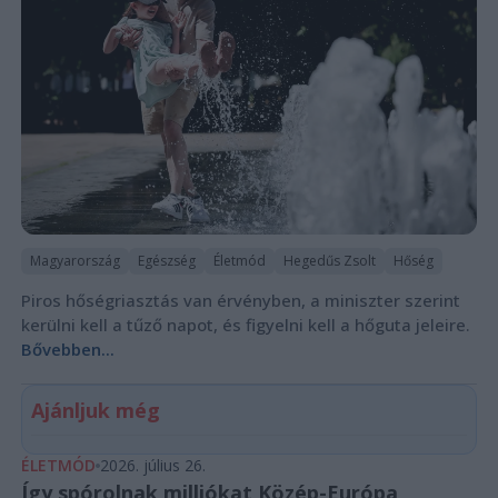
Magyarország
Egészség
Életmód
Hegedűs Zsolt
Hőség
Piros hőségriasztás van érvényben, a miniszter szerint
kerülni kell a tűző napot, és figyelni kell a hőguta jeleire.
Bővebben...
Ajánljuk még
ÉLETMÓD
2026. július 26.
Így spórolnak milliókat Közép-Európa