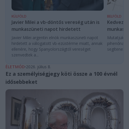
KÜLFÖLD
BELFÖLD
Javier Milei a vb-döntős vereség után is
Kedvező é
munkaszüneti napot hirdetett
munkaszü
Javier Milei argentin elnök munkaszüneti napot
Mutatjuk a
hirdetett a válogatott vb-ezüstérme miatt, annak
pihenőnapo
ellenére, hogy Spanyolországtól vereséget
segítenek e
szenvedtek a...
ÉLETMÓD
2026. július 8.
Ez a személyiségjegy köti össze a 100 évnél
idősebbeket