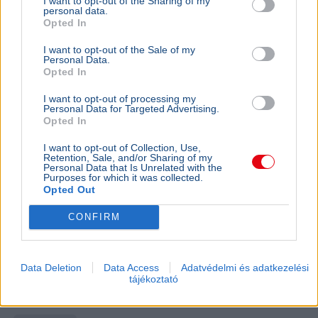
I want to opt-out of the Sharing of my
personal data.
ÉLETMÓD
2026. július 15.
Opted In
Az országos tisztifőorvos megszólalt a
Schobert Norbi által említett féreghajtó-
I want to opt-out of the Sale of my
Personal Data.
terápia kapcsán
Opted In
I want to opt-out of processing my
Personal Data for Targeted Advertising.
Opted In
I want to opt-out of Collection, Use,
Retention, Sale, and/or Sharing of my
Personal Data that Is Unrelated with the
Purposes for which it was collected.
Opted Out
CONFIRM
Data Deletion
Data Access
Adatvédelmi és adatkezelési
tájékoztató