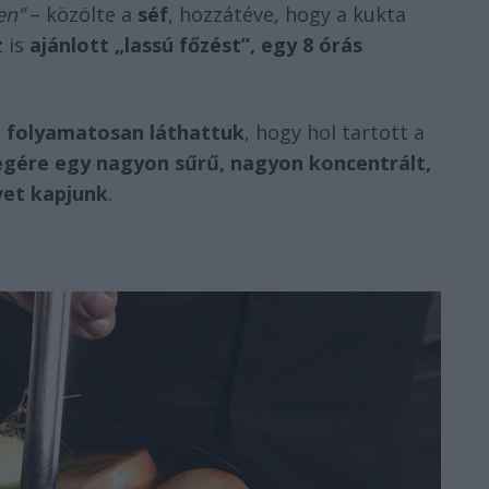
en”
– közölte a
séf
, hozzátéve, hogy a kukta
z is
ajánlott „lassú főzést”, egy 8 órás
t
folyamatosan láthattuk
, hogy hol tartott a
égére egy nagyon sűrű, nagyon koncentrált,
vet kapjunk
.