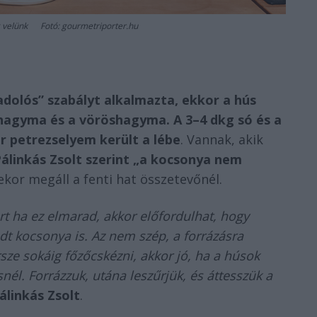
meg velünk Fotó: gourmetriporter.hu
dolós” szabályt alkalmazta, ekkor a hús
agyma és a vöröshagyma. A 3–4 dkg só és a
r petrezselyem került a lébe
. Vannak, akik
álinkás Zsolt szerint „a kocsonya nem
sekor megáll a fenti hat összetevőnél.
rt ha ez elmarad, akkor előfordulhat, hogy
dt kocsonya is. Az nem szép, a forrázásra
ze sokáig főzőcskézni, akkor jó, ha a húsok
nél. Forrázzuk, utána leszűrjük, és áttesszük a
álinkás Zsolt
.