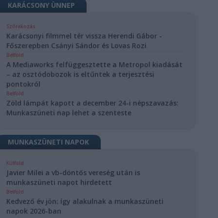
KARÁCSONY ÜNNEP
Szórakozás
Karácsonyi filmmel tér vissza Herendi Gábor -
Főszerepben Csányi Sándor és Lovas Rozi
Belföld
A Mediaworks felfüggesztette a Metropol kiadását
– az osztódobozok is eltűntek a terjesztési
pontokról
Belföld
Zöld lámpát kapott a december 24-i népszavazás:
Munkaszüneti nap lehet a szenteste
MUNKASZÜNETI NAPOK
Külföld
Javier Milei a vb-döntős vereség után is
munkaszüneti napot hirdetett
Belföld
Kedvező év jön: így alakulnak a munkaszüneti
napok 2026-ban