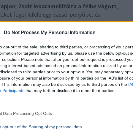
pjon, Zsolt lekaramellizálta a félbe vágott,
őket fejjel lefelé egy vasserpenyőbe, és
tétebbre. Szerinte
a karamellizáláshoz az a
 -
Do Not Process My Personal Information
to opt-out of the sale, sharing to third parties, or processing of your per
formation for targeted advertising by us, please use the below opt-out s
r selection. Please note that after your opt-out request is processed y
eing interest-based ads based on personal information utilized by us or
disclosed to third parties prior to your opt-out. You may separately opt-
losure of your personal information by third parties on the IAB’s list of
. This information may also be disclosed by us to third parties on the
IA
Participants
that may further disclose it to other third parties.
l Data Processing Opt Outs
o opt-out of the Sharing of my personal data.