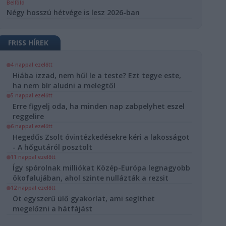
Belföld
Négy hosszú hétvége is lesz 2026-ban
FRISS HÍREK
4 nappal ezelőtt
Hiába izzad, nem hűl le a teste? Ezt tegye este,
ha nem bír aludni a melegtől
5 nappal ezelőtt
Erre figyelj oda, ha minden nap zabpelyhet eszel
reggelire
6 nappal ezelőtt
Hegedűs Zsolt óvintézkedésekre kéri a lakosságot
- A hőgutáról posztolt
11 nappal ezelőtt
Így spórolnak milliókat Közép-Európa legnagyobb
ökofalujában, ahol szinte nullázták a rezsit
12 nappal ezelőtt
Öt egyszerű ülő gyakorlat, ami segíthet
megelőzni a hátfájást