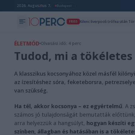
2026. Augusztus 7.
Budapest
Kilenc liverpooli trófea után T
FRISS
ÉLETMÓD
Olvasási idő: 4 perc
Tudod, mi a tökéletes
A klasszikus kocsonyához közel másfél kilónyi
az ízesítéshez sóra, feketeborsra, petrezse
van szükség.
Ha tél, akkor kocsonya – ez egyértelmű
. A 
számos jó tulajdonságát bemutatták előttünk,
arra helyezzük a hangsúlyt,
hogyan készíti eg
színben, állagban és hatásában is a tökélete