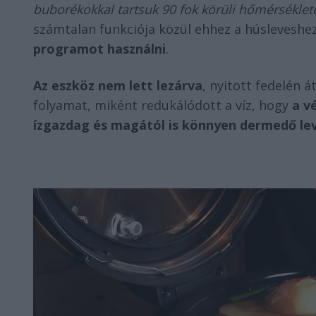
buborékokkal tartsuk 90 fok körüli hőmérséklet
számtalan funkciója közül ehhez a húsleveshe
programot használni
.
Az eszköz nem lett lezárva
, nyitott fedelén á
folyamat, miként redukálódott a víz, hogy
a v
ízgazdag és magától is könnyen dermedő le