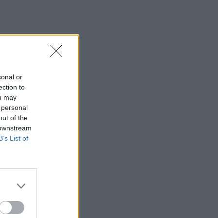
sonal or
ection to
ou may
 personal
out of the
 downstream
B’s List of