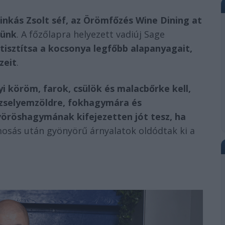
linkás Zsolt séf, az Örömfőzés Wine Dining at
lünk
. A főzőlapra helyezett vadiúj Sage
tisztítsa a kocsonya legfőbb alapanyagait,
zeit
.
i köröm, farok, csülök és malacbőrke kell,
rezselyemzöldre, fokhagymára és
vöröshagymának kifejezetten jót tesz, ha
mosás után gyönyörű árnyalatok oldódtak ki a