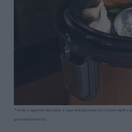
Amíg a hagymák lepirultak, a Sage-kuktába bekerült a húsok mellé a 
gourmetriporter.hu