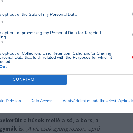
In
o opt-out of the Sale of my Personal Data.
In
to opt-out of processing my Personal Data for Targeted
ing.
In
o opt-out of Collection, Use, Retention, Sale, and/or Sharing
ersonal Data that Is Unrelated with the Purposes for which it
lected.
Out
CONFIRM
 előfordulhat, hogy zavarossá válik tőle a lé Fotó: gourmetriporter.hu
ta Deletion
Data Access
Adatvédelmi és adatkezelési tájékozt
ekerült a húsok mellé a só, a bors, a
gymák is.
„A víz csak gyöngyözzön, apró