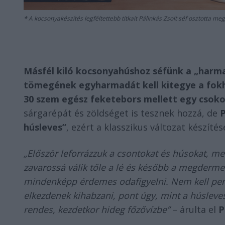
A kocsonyakészítés legféltettebb titkait Pálinkás Zsolt séf osztotta 
Másfél kiló kocsonyahúshoz séfünk a „harma
tömegének egyharmadát kell kitegye a fokh
30 szem egész feketebors mellett egy csoko
sárgarépát és zöldséget is tesznek hozzá, de
P
húsleves”
, ezért a klasszikus változat készíté
„Először leforrázzuk a csontokat és húsokat, me
zavarossá válik tőle a lé és később a megderme
mindenképp érdemes odafigyelni. Nem kell pers
elkezdenek kihabzani, pont úgy, mint a húsleves
rendes, kezdetkor hideg főzővízbe”
– árulta el
P