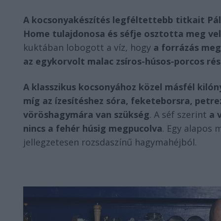
A kocsonyakészítés legféltettebb titkait Pá
Home tulajdonosa és séfje osztotta meg ve
kuktában lobogott a víz, hogy
a forrázás meg
az egykorvolt malac zsíros-húsos-porcos rés
A klasszikus kocsonyához közel másfél kilóny
míg az ízesítéshez sóra, feketeborsra, pet
vöröshagymára van szükség
. A séf szerint
a 
nincs a fehér húsig megpucolva
. Egy alapos 
jellegzetesen rozsdaszínű hagymahéjból.