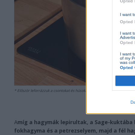
Opted 
I want t
Opted 
I want 
Advertis
Opted 
I want t
of my P
was col
Opted 
Először leforrázzuk a csontokat és húsokat, mert ha ez elmarad, akkor
Da
A
míg a hagymák lepirultak, a Sage-kuktába b
fokhagyma és a petrezselyem, majd a fél ha