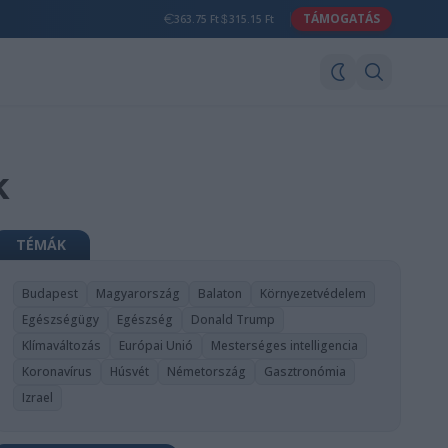
TÁMOGATÁS
363.75 Ft
315.15 Ft
k
TÉMÁK
Budapest
Magyarország
Balaton
Környezetvédelem
Egészségügy
Egészség
Donald Trump
Klímaváltozás
Európai Unió
Mesterséges intelligencia
Koronavírus
Húsvét
Németország
Gasztronómia
Izrael