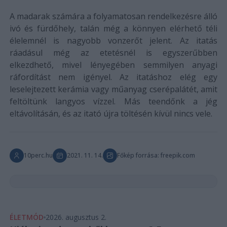
A madarak számára a folyamatosan rendelkezésre álló
ivó és fürdőhely, talán még a könnyen elérhető téli
élelemnél is nagyobb vonzerőt jelent. Az itatás
ráadásul még az etetésnél is egyszerűbben
elkezdhető, mivel lényegében semmilyen anyagi
ráfordítást nem igényel. Az itatáshoz elég egy
leselejtezett kerámia vagy műanyag cserépalátét, amit
feltöltünk langyos vízzel. Más teendőnk a jég
eltávolításán, és az itató újra töltésén kívül nincs vele.
10perc.hu
2021. 11. 14.
Főkép forrása: freepik.com
ÉLETMÓD
2026. augusztus 2.