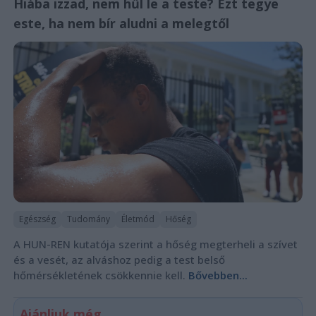
Hiába izzad, nem hűl le a teste? Ezt tegye
este, ha nem bír aludni a melegtől
Egészség
Tudomány
Életmód
Hőség
A HUN-REN kutatója szerint a hőség megterheli a szívet
és a vesét, az alváshoz pedig a test belső
hőmérsékletének csökkennie kell.
Bővebben...
Ajánljuk még