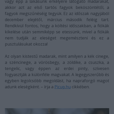
vagy épp a lakásunk erkélyére látogató madarakat,
akkor azt az első tartós fagyok beköszöntétől, a
fagyok megszűnéséig tegyük. Ez az időszak nagyjából
december elejétől, március második feléig tart.
Rendkívül fontos, hogy a költési időszakban, a fiókák
kikelése után semmiképp se etessünk, mivel a fiókák
nem tudják az eleséget megemészteni és ez a
pusztulásukat okozza!
Az olyan kistestű madarak, mint amilyen a kék cinege,
a széncinege, a vörösbegy, a zöldike, a csuszka, a
tengelic, vagy éppen az erdei pinty, szívesen
fogyasztják a különféle magvakat. A legegyszerűbb és
egyben legolcsóbb megoldást, ha napraforgó magot
adunk eleségként. – írja a
Picup.hu
cikkében.