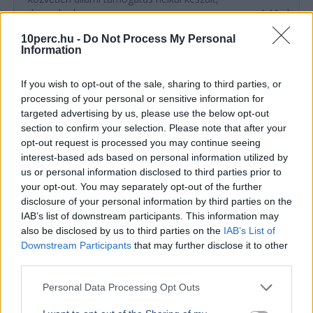
decemberben mo...
A Mediawork
felfüggeszt
10perc.hu -
Do Not Process My Personal
napilap nyo
Information
eltűntek töb
If you wish to opt-out of the sale, sharing to third parties, or
Ajánljuk még
processing of your personal or sensitive information for
targeted advertising by us, please use the below opt-out
ÉLETMÓD
2026. július 18.
section to confirm your selection. Please note that after your
Meglepő fordulat a demencia elleni
opt-out request is processed you may continue seeing
interest-based ads based on personal information utilized by
küzdelemben
us or personal information disclosed to third parties prior to
your opt-out. You may separately opt-out of the further
disclosure of your personal information by third parties on the
IAB’s list of downstream participants. This information may
also be disclosed by us to third parties on the
IAB’s List of
Downstream Participants
that may further disclose it to other
third parties.
Personal Data Processing Opt Outs