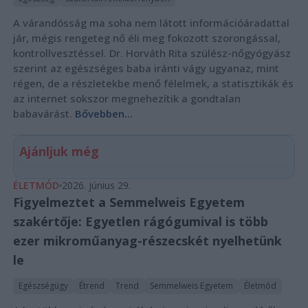
A várandósság ma soha nem látott információáradattal
jár, mégis rengeteg nő éli meg fokozott szorongással,
kontrollvesztéssel. Dr. Horváth Rita szülész-nőgyógyász
szerint az egészséges baba iránti vágy ugyanaz, mint
régen, de a részletekbe menő félelmek, a statisztikák és
az internet sokszor megnehezítik a gondtalan
babavárást.
Bővebben...
Ajánljuk még
ÉLETMÓD
2026. június 29.
Figyelmeztet a Semmelweis Egyetem
szakértője: Egyetlen rágógumival is több
ezer mikroműanyag-részecskét nyelhetünk
le
Egészségügy
Étrend
Trend
Semmelweis Egyetem
Életmód