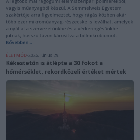
A legtöbb mai rágógumi élelmiszeripari polimerekből,
vagyis műanyagból készül. A Semmelweis Egyetem
szakértője arra figyelmeztet, hogy rágás közben akár
több ezer mikroműanyag-részecske is leválhat, amelyek
a nyállal a szervezetünkbe és a vérkeringésünkbe
jutnak, hosszú távon károsítva a bélmikrobiomot.
Bővebben...
ÉLETMÓD
2026. június 29.
Kékestetőn is átlépte a 30 fokot a
hőmérséklet, rekordközeli értéket mértek