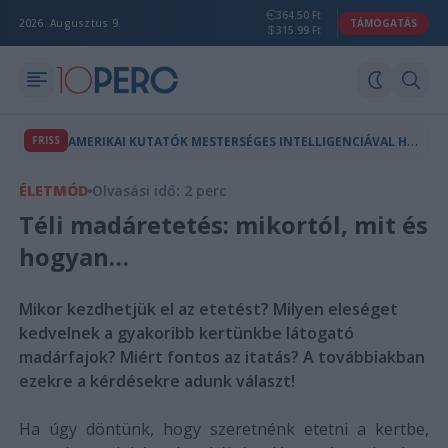
364.50 Ft
2026. Augusztus 9.
TÁMOGATÁS
315.99 Ft
A
MERIKAI KUTATÓK MESTERSÉGES INTELLIGENCIÁVAL HOZTAK LÉTRE A TERMÉSZETBEN NEM LÉTEZŐ VÍRUSOKAT
FRISS
ÉLETMÓD
Olvasási idő: 2 perc
Téli madáretetés: mikortól, mit és
hogyan…
Mikor kezdhetjük el az etetést? Milyen eleséget
kedvelnek a gyakoribb kertünkbe látogató
madárfajok? Miért fontos az itatás? A továbbiakban
ezekre a kérdésekre adunk választ!
Ha úgy döntünk, hogy szeretnénk etetni a kertbe,