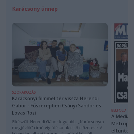
Karácsony ünnep
SZÓRAKOZÁS
Karácsonyi filmmel tér vissza Herendi
Gábor - Főszerepben Csányi Sándor és
BELFÖLD
Lovas Rozi
A Mediaw
Elkészült Herendi Gábor legújabb, „Karácsonyra
Metropol 
megjövök” című vígjátékának első előzetese. A
eltűntek 
közvetlen állami támogatás nélkül készült,