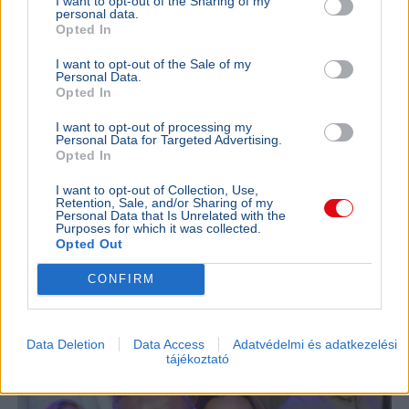
I want to opt-out of the Sharing of my
personal data.
Opted In
I want to opt-out of the Sale of my
Personal Data.
Opted In
Egészség
I want to opt-out of processing my
Kutatások szerint a jómódú országokban gyorsan
Personal Data for Targeted Advertising.
csökken a demencia előfordulási aránya, a betegségek
Opted In
jelentős része pedig életmódváltással megelőzhető
I want to opt-out of Collection, Use,
vagy késleltethető lenne.
Bővebben...
Retention, Sale, and/or Sharing of my
Personal Data that Is Unrelated with the
Purposes for which it was collected.
ÉLETMÓD
2026. július 15.
Opted Out
Az országos tisztifőorvos megszólalt a
Schobert Norbi által említett féreghajtó-
CONFIRM
terápia kapcsán
Data Deletion
Data Access
Adatvédelmi és adatkezelési
tájékoztató