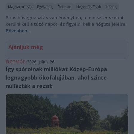
Magyarország
Egészség
Életmód
Hegedűs Zsolt
Hőség
Piros hőségriasztás van érvényben, a miniszter szerint
kerülni kell a tűző napot, és figyelni kell a hőguta jeleire.
Bővebben...
Ajánljuk még
ÉLETMÓD
2026. július 26.
Így spórolnak milliókat Közép-Európa
legnagyobb ökofalujában, ahol szinte
nullázták a rezsit