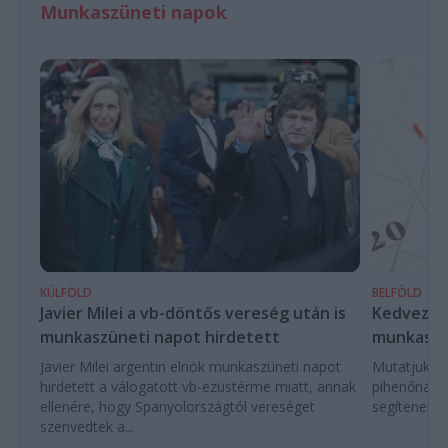
Munkaszüneti napok
KÜLFÖLD
BELFÖLD
Javier Milei a vb-döntős vereség után is
Kedvező é
munkaszüneti napot hirdetett
munkaszü
Javier Milei argentin elnök munkaszüneti napot
Mutatjuk a
hirdetett a válogatott vb-ezüstérme miatt, annak
pihenőnapo
ellenére, hogy Spanyolországtól vereséget
segítenek e
szenvedtek a...