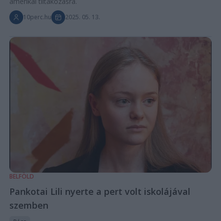
amerikai tiltakozásra.
10perc.hu
2025. 05. 13.
BELFÖLD
Pankotai Lili nyerte a pert volt iskolájával
szemben