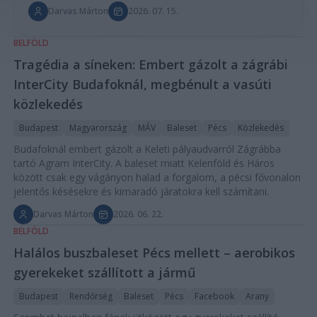
Darvas Márton
2026. 07. 15.
BELFÖLD
Tragédia a síneken: Embert gázolt a zágrábi
InterCity Budafoknál, megbénult a vasúti
közlekedés
Budapest
Magyarország
MÁV
Baleset
Pécs
Közlekedés
Budafoknál embert gázolt a Keleti pályaudvarról Zágrábba
tartó Agram InterCity. A baleset miatt Kelenföld és Háros
között csak egy vágányon halad a forgalom, a pécsi fővonalon
jelentős késésekre és kimaradó járatokra kell számítani.
Darvas Márton
2026. 06. 22.
BELFÖLD
Halálos buszbaleset Pécs mellett – aerobikos
gyerekeket szállított a jármű
Budapest
Rendőrség
Baleset
Pécs
Facebook
Arany