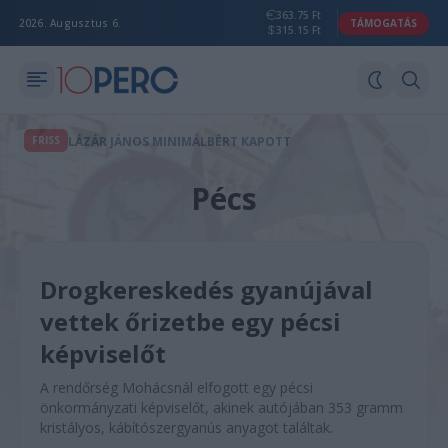
363.75 Ft
2026. Augusztus 6.
TÁMOGATÁS
315.15 Ft
FRISS
LÁZÁR JÁNOS MINIMÁLBÉRT KAPOTT
Pécs
Drogkereskedés gyanújával
vettek őrizetbe egy pécsi
képviselőt
A rendőrség Mohácsnál elfogott egy pécsi
önkormányzati képviselőt, akinek autójában 353 gramm
kristályos, kábítószergyanús anyagot találtak.