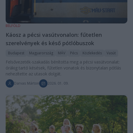
BELFÖLD
Káosz a pécsi vasútvonalon: fűtetlen
szerelvények és késő pótlóbuszok
Budapest
Magyarország
MÁV
Pécs
Közlekedés
Vasút
Felsővezeték-szakadás bénította meg a pécsi vasútvonalat:
órákig tartó késések, fűtetlen vonatok és bizonytalan pótlás
nehezítette az utasok dolgát.
Darvas Márton
2026. 01. 09.