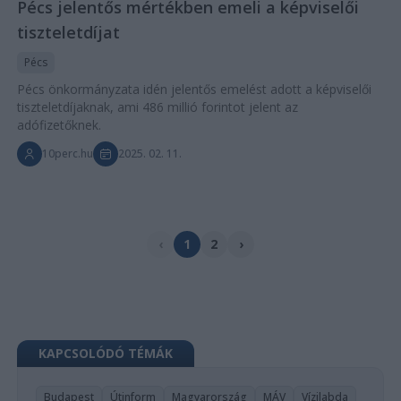
Pécs jelentős mértékben emeli a képviselői
tiszteletdíjat
Pécs
Pécs önkormányzata idén jelentős emelést adott a képviselői
tiszteletdíjaknak, ami 486 millió forintot jelent az
adófizetőknek.
10perc.hu
2025. 02. 11.
‹
1
2
›
KAPCSOLÓDÓ TÉMÁK
Budapest
Útinform
Magyarország
MÁV
Vízilabda