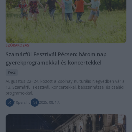
SZÓRAKOZÁS
Szamárfül Fesztivál Pécsen: három nap
gyerekprogramokkal és koncertekkel
Pécs
Augusztus 22–24. között a Zsolnay Kulturális Negyedben vár a
13. Szamárfül Fesztivál, koncertekkel, bábszínházzal és családi
programokkal.
10perc.hu
2025. 08. 17.