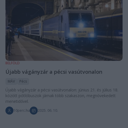
BELFÖLD
Újabb vágányzár a pécsi vasútvonalon
MÁV
Pécs
Újabb vágányzár a pécsi vasútvonalon: június 21. és július 18.
között pótlóbuszok járnak több szakaszon, megnövekedett
menetidővel.
10perc.hu
2025. 06. 10.