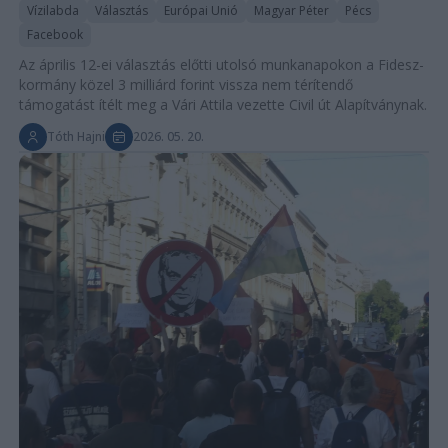
Vízilabda
Választás
Európai Unió
Magyar Péter
Pécs
Facebook
Az április 12-ei választás előtti utolsó munkanapokon a Fidesz-
kormány közel 3 milliárd forint vissza nem térítendő
támogatást ítélt meg a Vári Attila vezette Civil út Alapítványnak.
Tóth Hajni
2026. 05. 20.