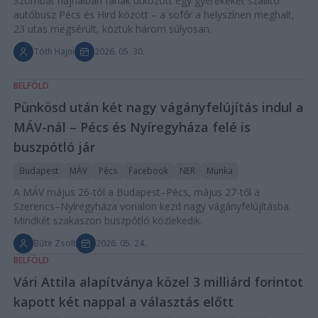
Szombat hajnalban fának ütközött egy gyerekeket szállító
autóbusz Pécs és Hird között – a sofőr a helyszínen meghalt,
23 utas megsérült, köztük három súlyosan.
Tóth Hajni
2026. 05. 30.
BELFÖLD
Pünkösd után két nagy vágányfelújítás indul a
MÁV-nál – Pécs és Nyíregyháza felé is
buszpótló jár
Budapest
MÁV
Pécs
Facebook
NER
Munka
A MÁV május 26-tól a Budapest–Pécs, május 27-től a
Szerencs–Nyíregyháza vonalon kezd nagy vágányfelújításba.
Mindkét szakaszon buszpótló közlekedik.
Bűte Zsolt
2026. 05. 24.
BELFÖLD
Vári Attila alapítványa közel 3 milliárd forintot
kapott két nappal a választás előtt