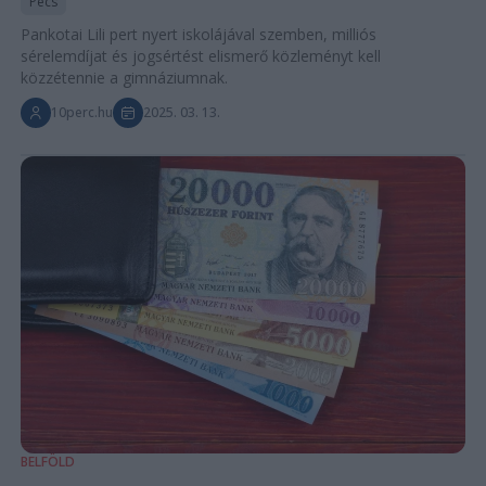
Pécs
Pankotai Lili pert nyert iskolájával szemben, milliós
sérelemdíjat és jogsértést elismerő közleményt kell
közzétennie a gimnáziumnak.
10perc.hu
2025. 03. 13.
BELFÖLD