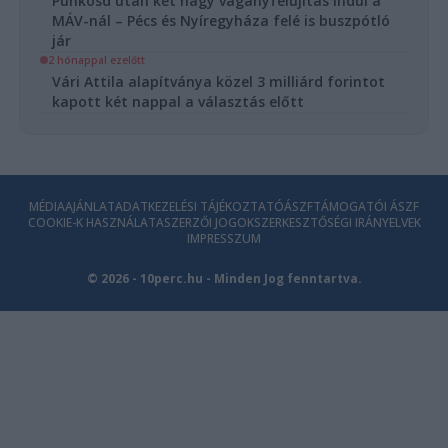
Pünkösd után két nagy vágányfelújítás indul a
MÁV-nál – Pécs és Nyíregyháza felé is buszpótló
jár
2 hónappal ezelőtt
Vári Attila alapítványa közel 3 milliárd forintot
kapott két nappal a választás előtt
MÉDIAAJÁNLAT
ADATKEZELÉSI TÁJÉKOZTATÓ
ÁSZF
TÁMOGATÓI ÁSZF
COOKIE-K HASZNÁLATA
SZERZŐI JOGOK
SZERKESZTŐSÉGI IRÁNYELVEK
IMPRESSZUM
© 2026 - 10perc.hu - Minden Jog fenntartva.