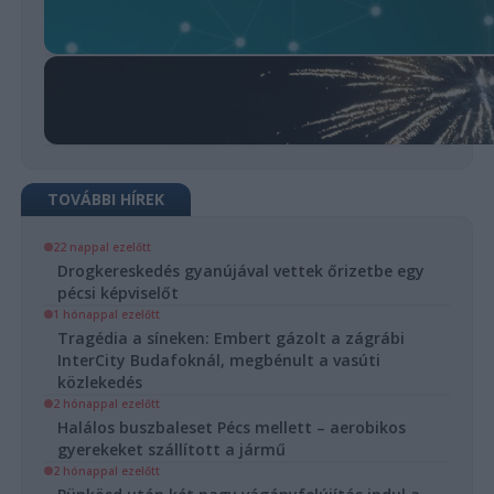
TOVÁBBI HÍREK
22 nappal ezelőtt
Drogkereskedés gyanújával vettek őrizetbe egy
pécsi képviselőt
1 hónappal ezelőtt
Tragédia a síneken: Embert gázolt a zágrábi
InterCity Budafoknál, megbénult a vasúti
közlekedés
2 hónappal ezelőtt
Halálos buszbaleset Pécs mellett – aerobikos
gyerekeket szállított a jármű
2 hónappal ezelőtt