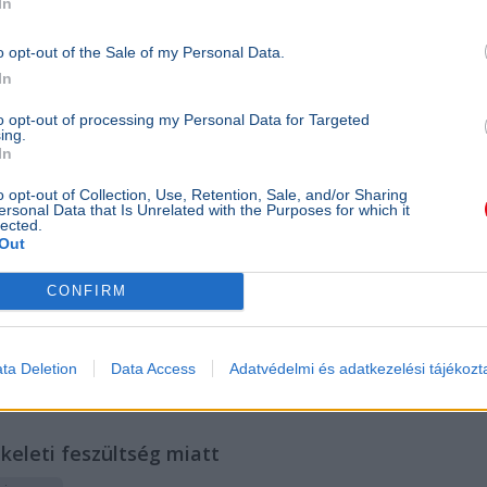
In
visszaf
gazdas
növeke
o opt-out of the Sale of my Personal Data.
amerika
In
képest.
Darv
to opt-out of processing my Personal Data for Targeted
Már
ing.
In
yarországnak
o opt-out of Collection, Use, Retention, Sale, and/or Sharing
ersonal Data that Is Unrelated with the Purposes for which it
lected.
Out
niszterek pénteken jóváhagyják Magyarország módosított
CONFIRM
ta Deletion
Data Access
Adatvédelmi és adatkezelési tájékozt
-keleti feszültség miatt