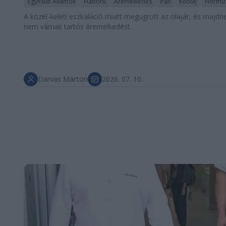
Egyesült Államok
Háború
Áremelkedés
Irán
Kőolaj
Hormuz
A közel-keleti eszkaláció miatt megugrott az olajár, és majd
nem várnak tartós áremelkedést.
Darvas Márton
2026. 07. 10.