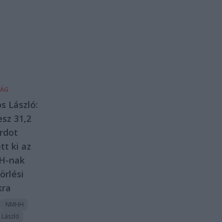
SÁG
s László:
esz 31,2
árdot
tt ki az
H-nak
örlési
kra
NMHH
 László