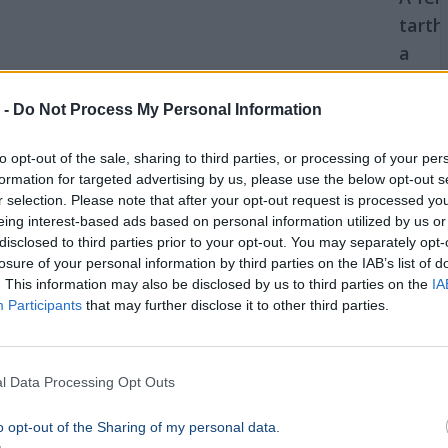
tarth
a
pénzt
Mitől
 -
Do Not Process My Personal Information
jobba
to opt-out of the sale, sharing to third parties, or processing of your per
ameri
formation for targeted advertising by us, please use the below opt-out s
gazda
r selection. Please note that after your opt-out request is processed y
az eu
eing interest-based ads based on personal information utilized by us or
disclosed to third parties prior to your opt-out. You may separately opt-
Egyesü
losure of your personal information by third parties on the IAB’s list of
Infláció
. This information may also be disclosed by us to third parties on the
IA
Gazda
Participants
that may further disclose it to other third parties.
Az ING
elemzés
euróöve
l Data Processing Opt Outs
háztar
megtaka
o opt-out of the Sharing of my personal data.
jelentő