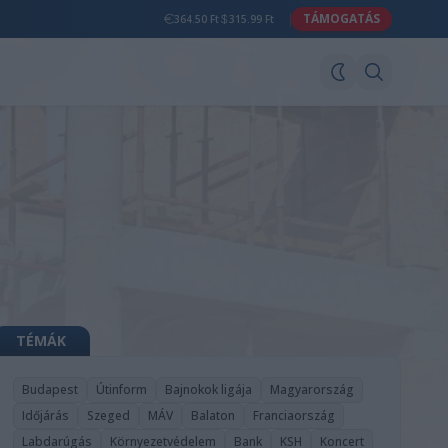
TÁMOGATÁS
364.50 Ft
315.99 Ft
TÉMÁK
Budapest
Útinform
Bajnokok ligája
Magyarország
Időjárás
Szeged
MÁV
Balaton
Franciaország
Labdarúgás
Környezetvédelem
Bank
KSH
Koncert