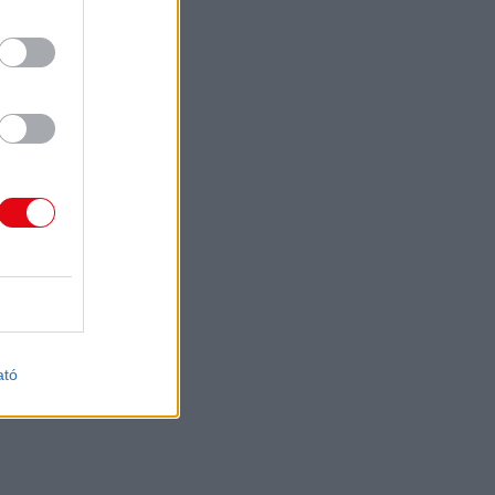
ogja a
ági
dést az
i szinthez
as
2026.
ton
07. 11.
ató