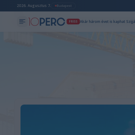
2026. Augusztus 7.
Budapest
Akár három évet is kaphat Szijj
FRISS