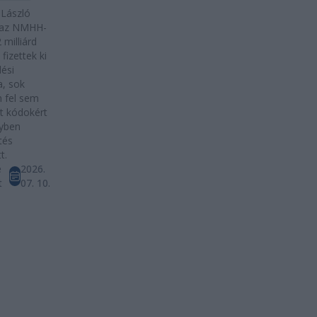
 László
t az NMHH-
 milliárd
 fizettek ki
lési
, sok
 fel sem
t kódokért
gyben
tés
t.
e
2026.
t
07. 10.