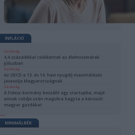
INFLÁCIÓ
Gazdaság
4,4 százalékkal csökkentek az élelmiszerárak
júliusban
Gazdaság
Az OECD a 13. és 14. havi nyugdíj maximálását
javasolja Magyarországnak
Gazdaság
A Fidesz-kormány beszállt egy startupba, majd
annak csődje után magukra hagyta a károsult
magyar gazdákat
SÁG
MINIMÁLBÉR
rdmennyiségű
 LNG-t