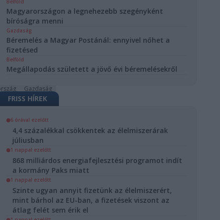
Belföld
oltak az EU-s
Magyarországon a legnehezebb szegényként
bíróságra menni
gok a
Gazdaság
ból
Béremelés a Magyar Postánál: ennyivel nőhet a
fizetésed
aország
Belföld
lország
Megállapodás született a jövő évi béremelésekről
i Unió
rszág
Gazdaság
FRISS HÍREK
mennyiségű
6 órával ezelőtt
lyósított orosz
4,4 százalékkal csökkentek az élelmiszerárak
sároltak EU-s
júliusban
ok a Jamal LNG
1 nappal ezelőtt
ől, alig
868 milliárdos energiafejlesztési programot indít
kal az uniós tiltás
a kormány Paks miatt
épése előtt.
1 nappal ezelőtt
vas
2026.
Szinte ugyan annyit fizetünk az élelmiszerért,
ton
07. 13.
mint bárhol az EU-ban, a fizetések viszont az
SÁG
átlag felét sem érik el
elem
1 nappal ezelőtt