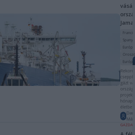
vásár
orszá
Jamal
Franci
Spanyo
Európa
Oroszo
Európa
Rekord
cseppfo
gázt vá
ország
projektt
hónapok
életbe l
Dar
Már
GAZDA
A fél