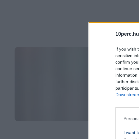
10perc.hu
If you wish 
sensitive in
confirm you
continue se
information 
further disc
participants
Downstream 
Persona
I want t