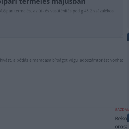
őipari termelés májusban
ítőipari termelés, az út- és vasútépítés pedig 46,2 százalékos
lhívást, a pótlás elmaradása bírságot végül adószámtörlést vonhat
GAZDA
Reko
orosz