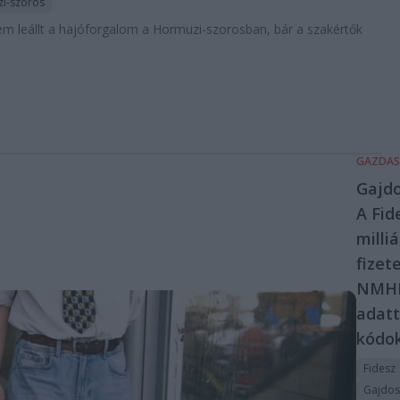
i-szoros
nem leállt a hajóforgalom a Hormuzi-szorosban, bár a szakértők
GAZDA
Gajdo
A Fid
milli
fizete
NMH
adatt
kódo
Fidesz
Gajdos