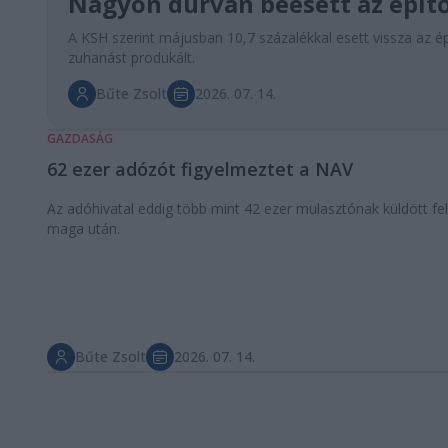
Nagyon durván beesett az épít
A KSH szerint májusban 10,7 százalékkal esett vissza az ép
zuhanást produkált.
Bűte Zsolt
2026. 07. 14.
GAZDASÁG
62 ezer adózót figyelmeztet a NAV
Az adóhivatal eddig több mint 42 ezer mulasztónak küldött fe
maga után.
Bűte Zsolt
2026. 07. 14.