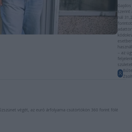
Gajdos
szerin
nál 31,2
forintot
adattör
kódokra
esetben
használ
– az ü
feljelen
születet
Bűt
Zsol
tűzszünet végét, az euró árfolyama csütörtökön 360 forint fölé