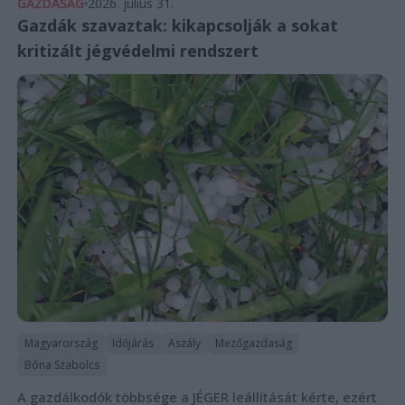
GAZDASÁG
2026. július 31.
Gazdák szavaztak: kikapcsolják a sokat
kritizált jégvédelmi rendszert
Magyarország
Időjárás
Aszály
Mezőgazdaság
Bóna Szabolcs
A gazdálkodók többsége a JÉGER leállítását kérte, ezért