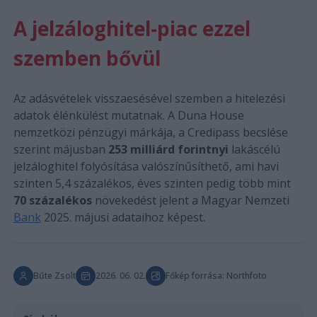
A jelzáloghitel-piac ezzel
szemben bővül
Az adásvételek visszaesésével szemben a hitelezési
adatok élénkülést mutatnak. A Duna House
nemzetközi pénzügyi márkája, a Credipass becslése
szerint májusban
253 milliárd forintnyi
lakáscélú
jelzáloghitel folyósítása valószínűsíthető, ami havi
szinten 5,4 százalékos, éves szinten pedig több mint
70 százalékos
növekedést jelent a Magyar Nemzeti
Bank
2025. májusi adataihoz képest.
Bűte Zsolt
2026. 06. 02.
Főkép forrása: Northfoto