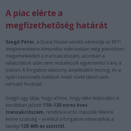
A piac elérte a
megfizethetőség határát
Szegő Péter
, a Duna House vezető elemzője az MTI
megkeresésére elmondta: márciusban még jelentősen
megemelkedett a tranzakciószám, azonban a
választások után sem mutatkozik egyértelmű irány a
piacon. A forgalom alacsony amplitúdón mozog, és a
nyári szezonális hatások miatt rövid távon sem
várható fordulat.
Szegő úgy látja, hogy ahhoz, hogy idén teljesüljön a
korábban jelzett
110–120 ezres éves
tranzakciószám
, rendkívül erős második félévre
lenne szükség – enélkül a forgalom elmaradhat a
tavalyi
128 400-as szinttől
.