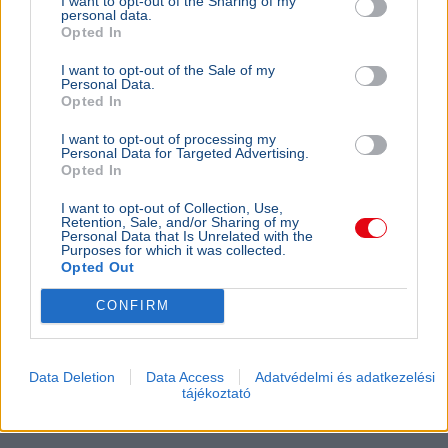
I want to opt-out of the Sharing of my
personal data.
GAZDASÁG
2026. augusztus 3.
Opted In
Mészáros Lőrinc szállodalánca is beszáll az
energiaspórolásba
I want to opt-out of the Sale of my
Personal Data.
Opted In
I want to opt-out of processing my
Personal Data for Targeted Advertising.
Opted In
I want to opt-out of Collection, Use,
Retention, Sale, and/or Sharing of my
Personal Data that Is Unrelated with the
Purposes for which it was collected.
Opted Out
CONFIRM
Data Deletion
Data Access
Adatvédelmi és adatkezelési
tájékoztató
Magyarország
Miniszterelnök
Magyar Péter
Mészáros Lőrinc
Gazdaság