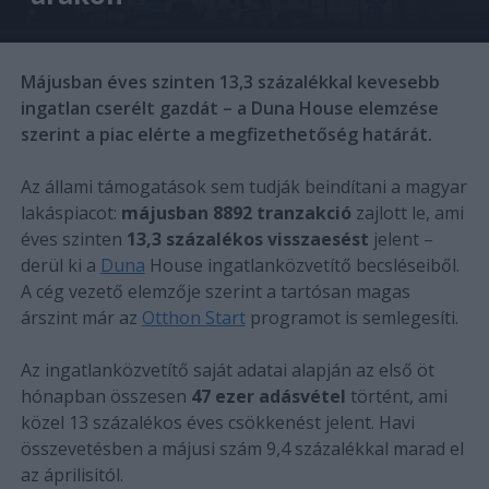
Májusban éves szinten 13,3 százalékkal kevesebb
ingatlan cserélt gazdát – a Duna House elemzése
szerint a piac elérte a megfizethetőség határát.
Az állami támogatások sem tudják beindítani a magyar
lakáspiacot:
májusban 8892 tranzakció
zajlott le, ami
éves szinten
13,3 százalékos visszaesést
jelent –
derül ki a
Duna
House ingatlanközvetítő becsléseiből.
A cég vezető elemzője szerint a tartósan magas
árszint már az
Otthon Start
programot is semlegesíti.
Az ingatlanközvetítő saját adatai alapján az első öt
hónapban összesen
47 ezer adásvétel
történt, ami
közel 13 százalékos éves csökkenést jelent. Havi
összevetésben a májusi szám 9,4 százalékkal marad el
az áprilisitól.