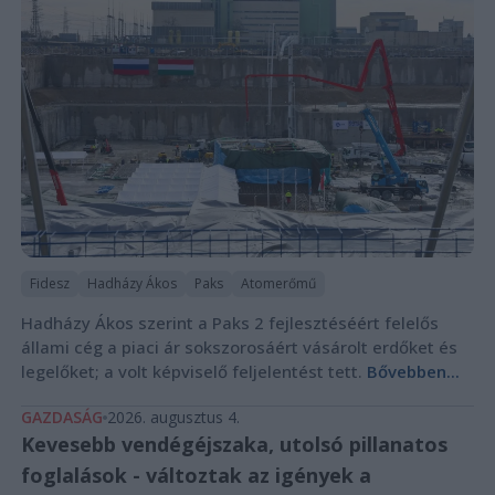
Fidesz
Hadházy Ákos
Paks
Atomerőmű
Hadházy Ákos szerint a Paks 2 fejlesztéséért felelős
állami cég a piaci ár sokszorosáért vásárolt erdőket és
legelőket; a volt képviselő feljelentést tett.
Bővebben...
GAZDASÁG
2026. augusztus 4.
Kevesebb vendégéjszaka, utolsó pillanatos
foglalások - változtak az igények a