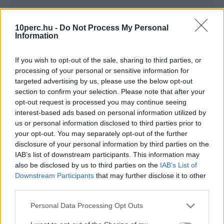
Minimálbér
10perc.hu -
Do Not Process My Personal
Information
BELFÖLD
Magyarországon a legnehezebb
If you wish to opt-out of the sale, sharing to third parties, or
szegényként bíróságra menni
processing of your personal or sensitive information for
targeted advertising by us, please use the below opt-out
Az Amnesty International Magyarország szerint
section to confirm your selection. Please note that after your
az EU-ban nálunk a legnehezebb szegényként
opt-out request is processed you may continue seeing
bírósághoz fordulni, ezért a jövedelmi küszöb
interest-based ads based on personal information utilized by
emelését javaso...
us or personal information disclosed to third parties prior to
your opt-out. You may separately opt-out of the further
disclosure of your personal information by third parties on the
IAB’s list of downstream participants. This information may
GAZDASÁG
Béremelés
also be disclosed by us to third parties on the
IAB’s List of
Downstream Participants
that may further disclose it to other
nőhet a f
third parties.
2026-ban a
nő a fizeté
Personal Data Processing Opt Outs
cafeteria v