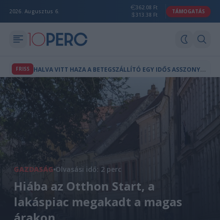
362.08 Ft
2026. Augusztus 6.
TÁMOGATÁS
313.38 Ft
H
ALVA VITT HAZA A BETEGSZÁLLÍTÓ EGY IDŐS ASSZONYT HATVANBAN
FRISS
GAZDASÁG
Olvasási idő: 2 perc
Hiába az Otthon Start, a
lakáspiac megakadt a magas
árakon