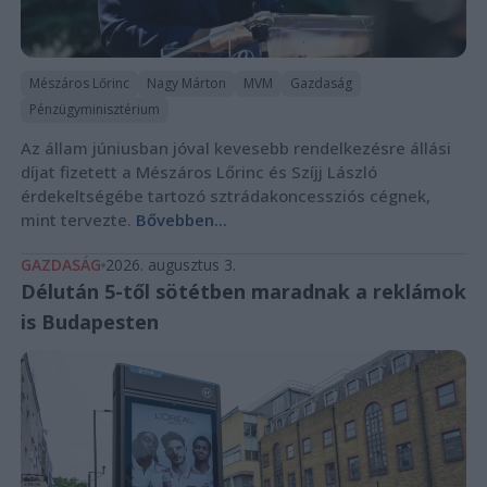
Mészáros Lőrinc
Nagy Márton
MVM
Gazdaság
Pénzügyminisztérium
Az állam júniusban jóval kevesebb rendelkezésre állási
díjat fizetett a Mészáros Lőrinc és Szíjj László
érdekeltségébe tartozó sztrádakoncessziós cégnek,
mint tervezte.
Bővebben...
GAZDASÁG
2026. augusztus 3.
Délután 5-től sötétben maradnak a reklámok
is Budapesten