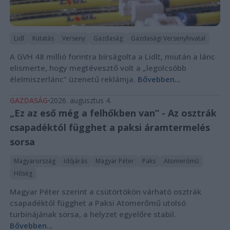
Lidl
Kutatás
Verseny
Gazdaság
Gazdasági Versenyhivatal
A GVH 48 millió forintra bírságolta a Lidlt, miután a lánc
elismerte, hogy megtévesztő volt a „legolcsóbb
élelmiszerlánc” üzenetű reklámja.
Bővebben...
GAZDASÁG
2026. augusztus 4.
„Ez az eső még a felhőkben van” - Az osztrák
csapadéktól függhet a paksi áramtermelés
sorsa
Magyarország
Időjárás
Magyar Péter
Paks
Atomerőmű
Hőség
Magyar Péter szerint a csütörtökön várható osztrák
csapadéktól függhet a Paksi Atomerőmű utolsó
turbinájának sorsa, a helyzet egyelőre stabil.
Bővebben...