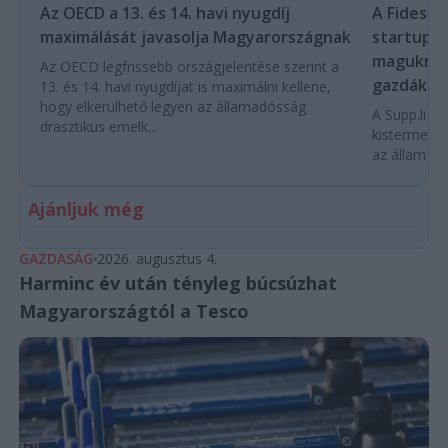
Az OECD a 13. és 14. havi nyugdíj
A Fidesz-
maximálását javasolja Magyarországnak
startupba
magukra 
Az OECD legfrissebb országjelentése szerint a
gazdákat
13. és 14. havi nyugdíjat is maximálni kellene,
hogy elkerülhető legyen az államadósság
A Supp.li cs
drasztikus emelk...
kistermelők
az állam pe
Ajánljuk még
GAZDASÁG
2026. augusztus 4.
Harminc év után tényleg búcsúzhat
Magyarországtól a Tesco