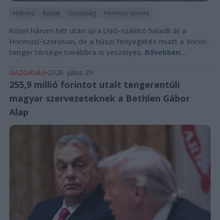
Háború
Kőolaj
Gazdaság
Hormuzi-szoros
Közel három hét után újra LNG-szállító haladt át a
Hormuzi-szoroson, de a húszi fenyegetés miatt a Vörös-
tenger térsége továbbra is veszélyes.
Bővebben...
GAZDASÁG
2026. július 29.
255,9 millió forintot utalt tengerentúli
magyar szervezeteknek a Bethlen Gábor
Alap