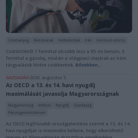
Üzemanyag
Benzinárak
Holtankoljak
Irán
Hormuzi-szoros
Csütörtöktől 7 forinttal olcsóbb lesz a 95-ös benzin, 3
forinttal a gázolaj, miután a világpiaci olajárak az iráni
tárgyalások hírére csökkentek.
Bővebben...
GAZDASÁG
2026. augusztus 5.
Az OECD a 13. és 14. havi nyugdíj
maximálását javasolja Magyarországnak
Magyarország
Infláció
Nyugdíj
Gazdaság
Pénzügyminisztérium
Az OECD legfrissebb országjelentése szerint a 13. és 14.
havi nyugdíjat is maximálni kellene, hogy elkerülhető
legyen az államadósság drasztikus emelkedése.