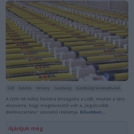
Lidl
Kutatás
Verseny
Gazdaság
Gazdasági Versenyhivatal
A GVH 48 millió forintra bírságolta a Lidlt, miután a lánc
elismerte, hogy megtévesztő volt a „legolcsóbb
élelmiszerlánc” üzenetű reklámja.
Bővebben...
Ajánljuk még