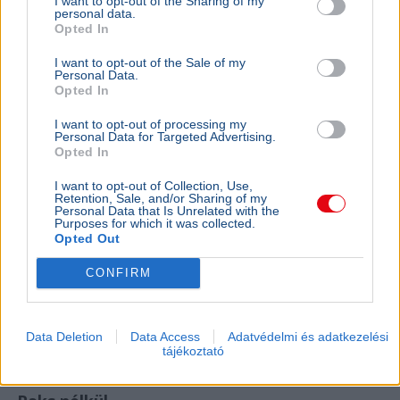
I want to opt-out of the Sharing of my
personal data.
BELFÖLD
Opted In
Magyarországon a legnehezebb
szegényként bíróságra menni
I want to opt-out of the Sale of my
Personal Data.
Az Amnesty International Magyarország szerint
Opted In
az EU-ban nálunk a legnehezebb szegényként
I want to opt-out of processing my
bírósághoz fordulni, ezért a jövedelmi küszöb
Personal Data for Targeted Advertising.
emelését javaso...
Opted In
I want to opt-out of Collection, Use,
Retention, Sale, and/or Sharing of my
Personal Data that Is Unrelated with the
GAZDASÁG
Purposes for which it was collected.
Béremelés
Opted Out
nőhet a f
CONFIRM
2026-ban a
nő a fizeté
cafeteria v
Data Deletion
Data Access
Adatvédelmi és adatkezelési
tájékoztató
GAZDASÁG
2026. augusztus 3.
Pengeélen táncol a magyar energiarendszer