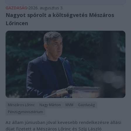
GAZDASÁG
2026. augusztus 3.
Nagyot spórolt a költségvetés Mészáros
Lőrincen
Mészáros Lőrinc
Nagy Márton
MVM
Gazdaság
Pénzügyminisztérium
Az állam júniusban jóval kevesebb rendelkezésre állási
díjat fizetett a Mészáros Lőrinc és Szíjj László