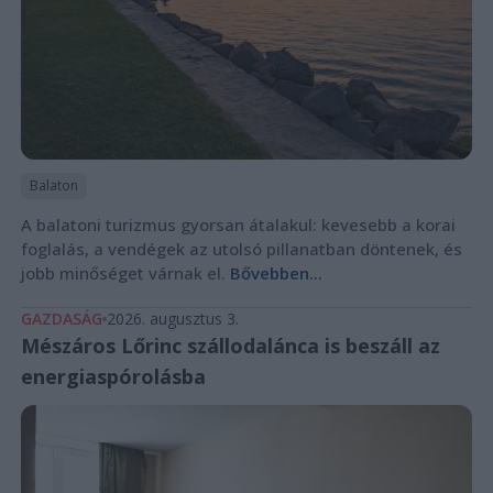
Balaton
A balatoni turizmus gyorsan átalakul: kevesebb a korai
foglalás, a vendégek az utolsó pillanatban döntenek, és
jobb minőséget várnak el.
Bővebben...
GAZDASÁG
2026. augusztus 3.
Mészáros Lőrinc szállodalánca is beszáll az
energiaspórolásba