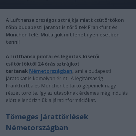
A Lufthansa országos sztrájkja miatt csütörtökön
több budapesti járatot is töröltek Frankfurt és
München felé. Mutatjuk mit lehet ilyen esetben
tenni!
A Lufthansa pilótái és légiutas-kísérői
csütörtöktől 24 órás sztrájkot
tartanak
Németországban
,
ami a budapesti
járatokat is komolyan érinti. A légitársaság
Frankfurtba és Münchenbe tartó gépeinek nagy
részét törölte, így az utasoknak érdemes még indulás
előtt ellenőrizniük a járatinformációkat.
Tömeges járattörlések
Németországban