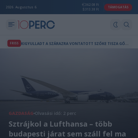
362.08 Ft
2026. Augusztus 6.
TÁMOGATÁS
313.38 Ft
K
IGYULLADT A SZÁRAZRA VONTATOTT SZŐKE TISZA GŐZHAJÓ SZEGEDEN
FRISS
GAZDASÁG
Olvasási idő: 2 perc
Sztrájkol a Lufthansa – több
budapesti járat sem száll fel ma