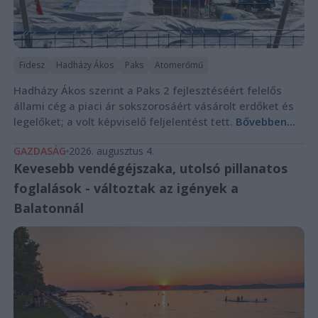
Fidesz
Hadházy Ákos
Paks
Atomerőmű
Hadházy Ákos szerint a Paks 2 fejlesztéséért felelős
állami cég a piaci ár sokszorosáért vásárolt erdőket és
legelőket; a volt képviselő feljelentést tett.
Bővebben...
GAZDASÁG
2026. augusztus 4.
Kevesebb vendégéjszaka, utolsó pillanatos
foglalások - változtak az igények a
Balatonnál