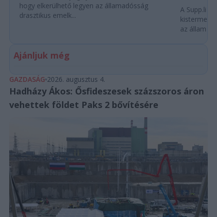
hogy elkerülhető legyen az államadósság
A Supp.li cs
drasztikus emelk...
kistermelők
az állam pe
Ajánljuk még
GAZDASÁG
2026. augusztus 4.
Hadházy Ákos: Ősfideszesek százszoros áron
vehettek földet Paks 2 bővítésére