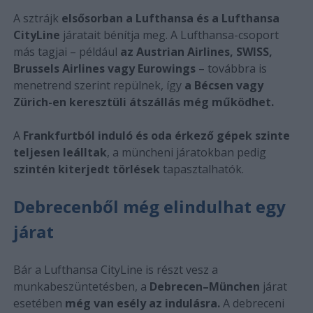
A sztrájk
elsősorban a Lufthansa és a Lufthansa
CityLine
járatait bénítja meg. A Lufthansa-csoport
más tagjai – például
az Austrian Airlines, SWISS,
Brussels Airlines vagy Eurowings
– továbbra is
menetrend szerint repülnek, így
a Bécsen vagy
Zürich-en keresztüli átszállás még működhet.
A
Frankfurtból induló és oda érkező gépek szinte
teljesen leálltak
, a müncheni járatokban pedig
szintén kiterjedt törlések
tapasztalhatók.
Debrecenből még elindulhat egy
járat
Bár a Lufthansa CityLine is részt vesz a
munkabeszüntetésben, a
Debrecen–München
járat
esetében
még van esély az indulásra.
A debreceni