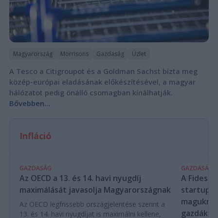
Magyarország
Morrisons
Gazdaság
Üzlet
A Tesco a Citigroupot és a Goldman Sachst bízta meg
közép-európai eladásának előkészítésével, a magyar
hálózatot pedig önálló csomagban kínálhatják.
Bővebben...
Infláció
GAZDASÁG
GAZDASÁG
Az OECD a 13. és 14. havi nyugdíj
A Fidesz-
maximálását javasolja Magyarországnak
startupba
magukra 
Az OECD legfrissebb országjelentése szerint a
gazdákat
13. és 14. havi nyugdíjat is maximálni kellene,