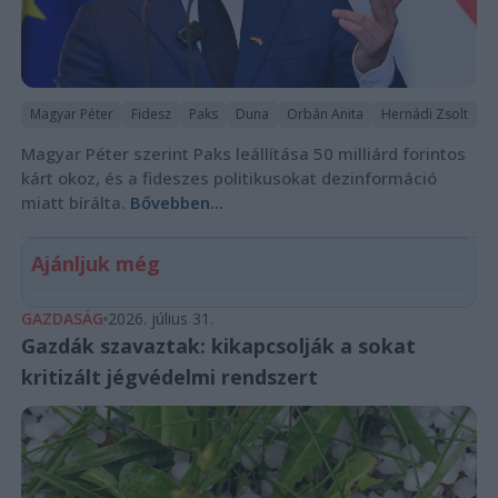
Magyar Péter
Fidesz
Paks
Duna
Orbán Anita
Hernádi Zsolt
Magyar Péter szerint Paks leállítása 50 milliárd forintos
kárt okoz, és a fideszes politikusokat dezinformáció
miatt bírálta.
Bővebben...
Ajánljuk még
GAZDASÁG
2026. július 31.
Gazdák szavaztak: kikapcsolják a sokat
kritizált jégvédelmi rendszert