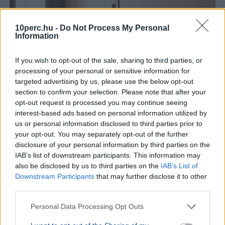
10perc.hu -
Do Not Process My Personal
Information
If you wish to opt-out of the sale, sharing to third parties, or
processing of your personal or sensitive information for
targeted advertising by us, please use the below opt-out
section to confirm your selection. Please note that after your
opt-out request is processed you may continue seeing
Magyarország
Miniszterelnök
Magyar Péter
Mészáros Lőrinc
interest-based ads based on personal information utilized by
Gazdaság
us or personal information disclosed to third parties prior to
your opt-out. You may separately opt-out of the further
A Hunguest Hotels átmenetileg leállítja a szaunák és
disclosure of your personal information by third parties on the
gőzkabinok működését szállodáiban, hogy
IAB’s list of downstream participants. This information may
tehermentesítse a magyar energiahálózatot.
also be disclosed by us to third parties on the
IAB’s List of
Bővebben...
Downstream Participants
that may further disclose it to other
third parties.
Minimálbér
Personal Data Processing Opt Outs