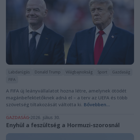
Labdarúgás
Donald Trump
Világbajnokság
Sport
Gazdaság
FIFA
A FIFA új leányvállalatot hozna létre, amelynek ötödét
magánbefektetőknek adná el – a terv az UEFA és több
szövetség tiltakozását váltotta ki.
Bővebben...
GAZDASÁG
2026. július 30.
Enyhül a feszültség a Hormuzi-szorosnál