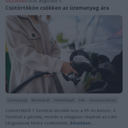
GAZDASÁG
2026. augusztus 5.
Csütörtökön csökken az üzemanyag ára
Üzemanyag
Benzinárak
Holtankoljak
Irán
Hormuzi-szoros
Csütörtöktől 7 forinttal olcsóbb lesz a 95-ös benzin, 3
forinttal a gázolaj, miután a világpiaci olajárak az iráni
tárgyalások hírére csökkentek.
Bővebben...