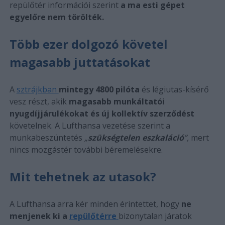
repülőtér információi szerint
a ma esti gépet
egyelőre nem törölték.
Több ezer dolgozó követel
magasabb juttatásokat
A
sztrájkban
mintegy 4800 pilóta
és légiutas-kísérő
vesz részt, akik
magasabb munkáltatói
nyugdíjjárulékokat és új kollektív szerződést
követelnek. A Lufthansa vezetése szerint a
munkabeszüntetés
„
szükségtelen eszkaláció
”,
mert
nincs mozgástér további béremelésekre.
Mit tehetnek az utasok?
A Lufthansa arra kér minden érintettet, hogy
ne
menjenek ki a
repülőtérre
bizonytalan járatok