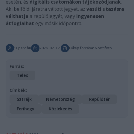
esetén, és
digitális csatornákon tájékozódjanak
.
Aki belföldi járatra váltott jegyet, az
vasúti utazásra
válthatja
a repülőjegyét, vagy
ingyenesen
átfoglalhat
egy másik időpontra.
10perc.hu
2026. 02. 12.
Főkép forrása: Northfoto
Forrás:
Telex
Címkék:
Sztrájk
Németország
Repülőtér
Ferihegy
Közlekedés