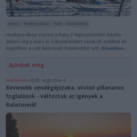
Fidesz
Hadházy Ákos
Paks
Atomerőmű
Hadházy Ákos szerint a Paks 2 fejlesztéséért felelős
állami cég a piaci ár sokszorosáért vásárolt erdőket és
legelőket; a volt képviselő feljelentést tett.
Bővebben...
Ajánljuk még
GAZDASÁG
2026. augusztus 4.
Kevesebb vendégéjszaka, utolsó pillanatos
foglalások - változtak az igények a
Balatonnál