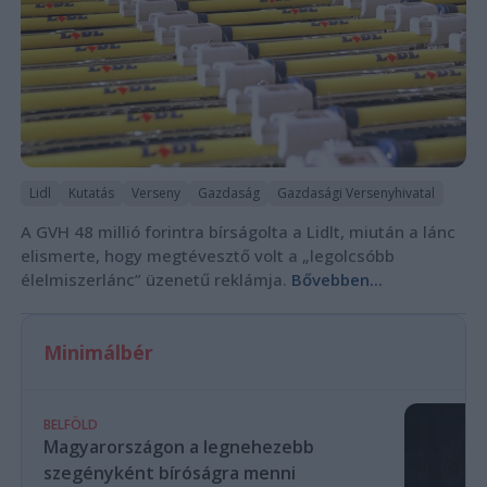
Lidl
Kutatás
Verseny
Gazdaság
Gazdasági Versenyhivatal
A GVH 48 millió forintra bírságolta a Lidlt, miután a lánc
elismerte, hogy megtévesztő volt a „legolcsóbb
élelmiszerlánc” üzenetű reklámja.
Bővebben...
Minimálbér
BELFÖLD
Magyarországon a legnehezebb
szegényként bíróságra menni