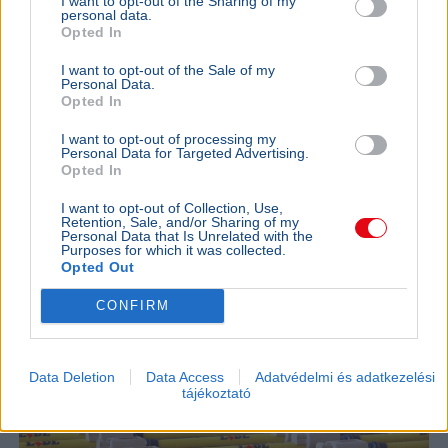
I want to opt-out of the Sharing of my
personal data.
maximálását javasolja Magyarországnak
Opted In
Magyarország
Infláció
Nyugdíj
Gazdaság
I want to opt-out of the Sale of my
Pénzügyminisztérium
Personal Data.
Opted In
Az OECD legfrissebb országjelentése szerint a 13. és 14.
I want to opt-out of processing my
havi nyugdíjat is maximálni kellene, hogy elkerülhető
Personal Data for Targeted Advertising.
legyen az államadósság drasztikus emelkedése.
Opted In
Bővebben...
I want to opt-out of Collection, Use,
Retention, Sale, and/or Sharing of my
GAZDASÁG
2026. augusztus 5.
Personal Data that Is Unrelated with the
Valótlanul reklámozta azt a Lidl, hogy ők a
Purposes for which it was collected.
Opted Out
legolcsóbb élelmiszerlánc - A GVH 48 milliós
bírságot szabott ki rá
CONFIRM
Data Deletion
Data Access
Adatvédelmi és adatkezelési
tájékoztató