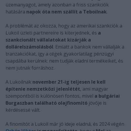
üzemanyagot, amely azonban a friss szankciók
hatására
napok óta nem szállít a Teboilnak
.
A problémát az okozza, hogy az amerikai szankciók a
Lukoil üzleti partnereire is kiterjednek, és
a
szankcionált vállalatokat kizárják a
dollárelszámolásból
. Emiatt a bankok nem vállalják a
tranzakciókat, így a cégek gyakorlatilag pénzügyi
csapdába kerülnek: nem tudják eladni termékeiket, és
nem jutnak forráshoz.
A Lukoilnak
november 21-ig teljesen le kell
építenie nemzetközi jelenlétét
, ami magyar
szempontból is különösen fontos, mivel
a bulgáriai
Burgaszban található olajfinomító
jövője is
kérdésessé vált.
A finomítót a Lukoil már jó ideje eladná, és 2024 végén
Orbán Viktor
is megerősítette
, hogy a
Mol
az