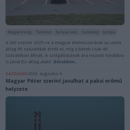
Magyarország
Turizmus
Európai Unió
Gazdaság
Európa
A GKI szerint 2025-re a magyar élelmiszerárak az uniós
átlag 95 százalékát érték el, míg a bérek csak 49
százalékon állnak. A szolgáltatások ára viszont továbbra
is jóval EU-átlag alatti.
Bővebben...
GAZDASÁG
2026. augusztus 6.
Magyar Péter szerint javulhat a paksi erőmű
helyzete