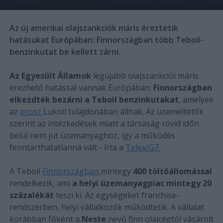
Az új amerikai olajszankciók máris éreztetik
hatásukat Európában: Finnországban több Teboil-
benzinkutat be kellett zárni.
Az Egyesült Államok
legújabb olajszankciói máris
érezhető hatással vannak Európában:
Finnországban
elkezdték bezárni a Teboil
benzinkutakat
, amelyek
az
orosz
Lukoil tulajdonában állnak. Az üzemeltetők
szerint az intézkedések miatt a társaság rövid időn
belül nem jut üzemanyaghoz, így a működés
fenntarthatatlanná vált - írta a
Telex/G7.
A Teboil
Finnországban
mintegy
400 töltőállomással
rendelkezik, ami
a helyi üzemanyagpiac mintegy 20
százalékát
teszi ki. Az egységeket franchise-
rendszerben, helyi vállalkozók működtetik. A vállalat
korábban főként a
Neste
nevű finn olajcégtől vásárolt