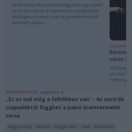
Az Amnesty International Magyarország szerint
az EU-ban nálunk a legnehezebb szegényként
bírósághoz fordulni, ezért a jövedelmi küszöb
emelését javaso...
GAZDASÁG
Béremelés
nőhet a f
2026-ban a
nő a fizeté
cafeteria v
GAZDASÁG
2026. augusztus 4.
„Ez az eső még a felhőkben van” - Az osztrák
csapadéktól függhet a paksi áramtermelés
sorsa
Magyarország
Időjárás
Magyar Péter
Paks
Atomerőmű