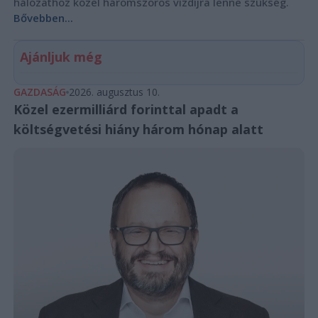
hálózathoz közel háromszoros vízdíjra lenne szükség.
Bővebben...
Ajánljuk még
GAZDASÁG
2026. augusztus 10.
Közel ezermilliárd forinttal apadt a
költségvetési hiány három hónap alatt