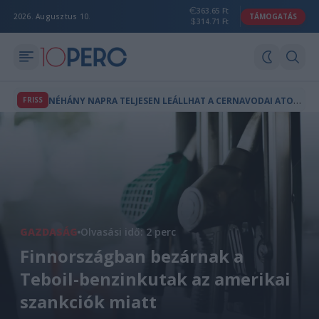
363.65 Ft
2026. Augusztus 10.
TÁMOGATÁS
314.71 Ft
N
ÉHÁNY NAPRA TELJESEN LEÁLLHAT A CERNAVODAI ATOMERŐMŰ ROMÁNIÁBAN
FRISS
GAZDASÁG
Olvasási idő: 2 perc
Finnországban bezárnak a
Teboil-benzinkutak az amerikai
szankciók miatt