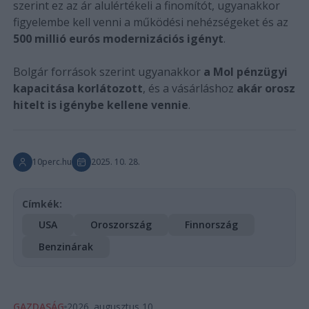
szerint ez az ár alulértékeli a finomítót, ugyanakkor
figyelembe kell venni a működési nehézségeket és az
500 millió eurós modernizációs igényt
.
Bolgár források szerint ugyanakkor
a Mol pénzügyi
kapacitása korlátozott
, és a vásárláshoz
akár orosz
hitelt is igénybe kellene vennie
.
10perc.hu
2025. 10. 28.
Címkék:
USA
Oroszország
Finnország
Benzinárak
GAZDASÁG
2026. augusztus 10.