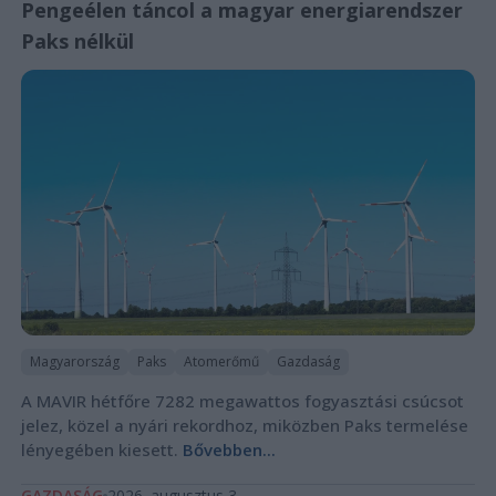
Pengeélen táncol a magyar energiarendszer
Paks nélkül
Magyarország
Paks
Atomerőmű
Gazdaság
A MAVIR hétfőre 7282 megawattos fogyasztási csúcsot
jelez, közel a nyári rekordhoz, miközben Paks termelése
lényegében kiesett.
Bővebben...
GAZDASÁG
2026. augusztus 3.