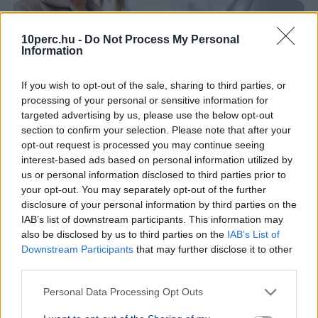
10perc.hu -
Do Not Process My Personal
Information
If you wish to opt-out of the sale, sharing to third parties, or
processing of your personal or sensitive information for
targeted advertising by us, please use the below opt-out
section to confirm your selection. Please note that after your
opt-out request is processed you may continue seeing
interest-based ads based on personal information utilized by
us or personal information disclosed to third parties prior to
your opt-out. You may separately opt-out of the further
disclosure of your personal information by third parties on the
Üzemanyag
Benzinárak
Holtankoljak
Irán
Hormuzi-szoros
IAB’s list of downstream participants. This information may
also be disclosed by us to third parties on the
IAB’s List of
Csütörtöktől 7 forinttal olcsóbb lesz a 95-ös benzin, 3
Downstream Participants
that may further disclose it to other
forinttal a gázolaj, miután a világpiaci olajárak az iráni
third parties.
tárgyalások hírére csökkentek.
Bővebben...
Personal Data Processing Opt Outs
GAZDASÁG
2026. augusztus 5.
Az OECD a 13. és 14. havi nyugdíj