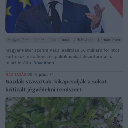
Magyar Péter
Fidesz
Paks
Duna
Orbán Anita
Hernádi Zsolt
Magyar Péter szerint Paks leállítása 50 milliárd forintos
kárt okoz, és a fideszes politikusokat dezinformáció
miatt bírálta.
Bővebben...
GAZDASÁG
2026. július 31.
Gazdák szavaztak: kikapcsolják a sokat
kritizált jégvédelmi rendszert