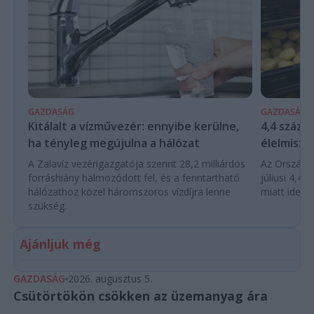
GAZDASÁG
GAZDASÁG
Kitálalt a vízművezér: ennyibe kerülne,
4,4 száza
ha tényleg megújulna a hálózat
élelmisze
A Zalavíz vezérigazgatója szerint 28,2 milliárdos
Az Országos
forráshiány halmozódott fel, és a fenntartható
júliusi 4,4
hálózathoz közel háromszoros vízdíjra lenne
miatt ideje 
szükség.
Ajánljuk még
GAZDASÁG
2026. augusztus 5.
Csütörtökön csökken az üzemanyag ára