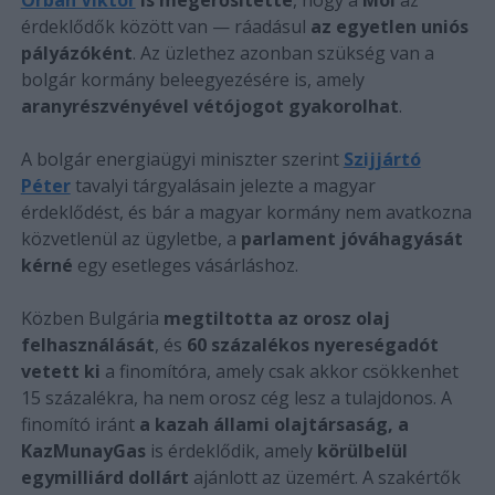
érdeklődők között van — ráadásul
az egyetlen uniós
pályázóként
. Az üzlethez azonban szükség van a
bolgár kormány beleegyezésére is, amely
aranyrészvényével vétójogot gyakorolhat
.
A bolgár energiaügyi miniszter szerint
Szijjártó
Péter
tavalyi tárgyalásain jelezte a magyar
érdeklődést, és bár a magyar kormány nem avatkozna
közvetlenül az ügyletbe, a
parlament jóváhagyását
kérné
egy esetleges vásárláshoz.
Közben Bulgária
megtiltotta az orosz olaj
felhasználását
, és
60 százalékos nyereségadót
vetett ki
a finomítóra, amely csak akkor csökkenhet
15 százalékra, ha nem orosz cég lesz a tulajdonos. A
finomító iránt
a kazah állami olajtársaság, a
KazMunayGas
is érdeklődik, amely
körülbelül
egymilliárd dollárt
ajánlott az üzemért. A szakértők