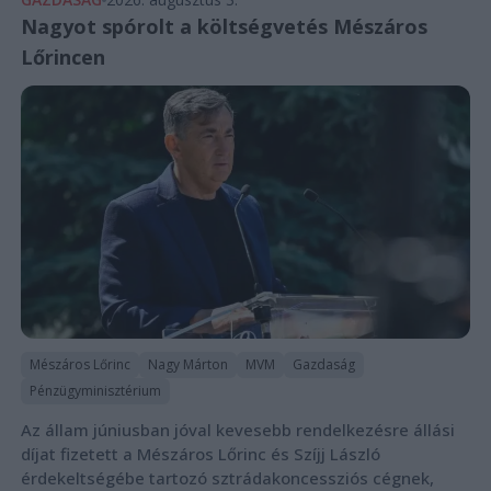
Nagyot spórolt a költségvetés Mészáros
Lőrincen
Mészáros Lőrinc
Nagy Márton
MVM
Gazdaság
Pénzügyminisztérium
Az állam júniusban jóval kevesebb rendelkezésre állási
díjat fizetett a Mészáros Lőrinc és Szíjj László
érdekeltségébe tartozó sztrádakoncessziós cégnek,