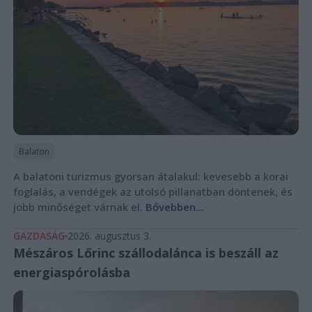
Balaton
A balatoni turizmus gyorsan átalakul: kevesebb a korai
foglalás, a vendégek az utolsó pillanatban döntenek, és
jobb minőséget várnak el.
Bővebben...
GAZDASÁG
2026. augusztus 3.
Mészáros Lőrinc szállodalánca is beszáll az
energiaspórolásba