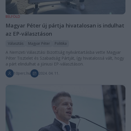
BELFÖLD
Magyar Péter új pártja hivatalosan is indulhat
az EP-választáson
Választás
Magyar Péter
Politika
A Nemzeti Választási Bizottság nyilvántartásba vette Magyar
Péter Tisztelet és Szabadság Pártját, így hivatalossá vált, hogy
a párt elindulhat a júniusi EP-választáson.
10perc.hu
2024. 04. 11.