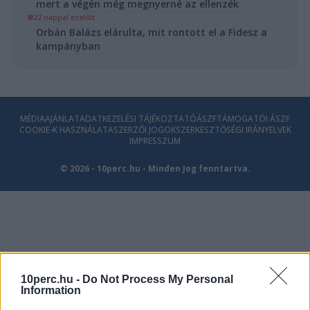
mert a végén még megnyerné az ellenzék
22 nappal ezelőtt
Orbán Balázs elárulta, mit rontott el a Fidesz a
kampányban
MÉDIAAJÁNLAT
ADATKEZELÉSI TÁJÉKOZTATÓ
ÁSZF
TÁMOGATÓI ÁSZF
COOKIE-K HASZNÁLATA
SZERZŐI JOGOK
SZERKESZTŐSÉGI IRÁNYELVEK
IMPRESSZUM
© 2026 - 10perc.hu - Minden Jog fenntartva.
10perc.hu -
Do Not Process My Personal
Information