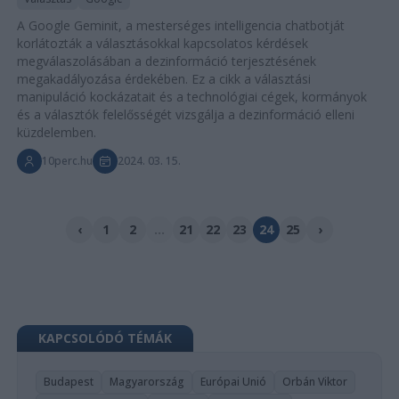
A Google Geminit, a mesterséges intelligencia chatbotját
korlátozták a választásokkal kapcsolatos kérdések
megválaszolásában a dezinformáció terjesztésének
megakadályozása érdekében. Ez a cikk a választási
manipuláció kockázatait és a technológiai cégek, kormányok
és a választók felelősségét vizsgálja a dezinformáció elleni
küzdelemben.
10perc.hu
2024. 03. 15.
‹
1
2
...
21
22
23
24
25
›
KAPCSOLÓDÓ TÉMÁK
Budapest
Magyarország
Európai Unió
Orbán Viktor