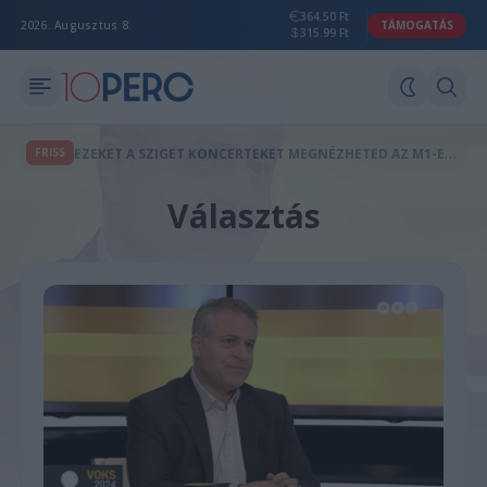
364.50 Ft
2026. Augusztus 8.
TÁMOGATÁS
315.99 Ft
E
ZEKET A SZIGET KONCERTEKET MEGNÉZHETED AZ M1-EN IS
FRISS
Választás