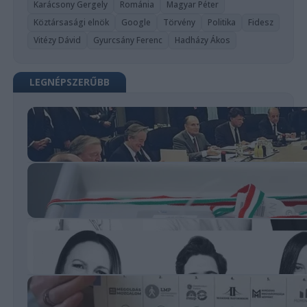
Karácsony Gergely
Románia
Magyar Péter
Köztársasági elnök
Google
Törvény
Politika
Fidesz
Vitézy Dávid
Gyurcsány Ferenc
Hadházy Ákos
LEGNÉPSZERŰBB