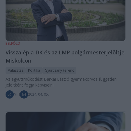
BELFÖLD
Visszalép a DK és az LMP polgármesterjelöltje
Miskolcon
Választás
Politika
Gyurcsány Ferenc
Az együttműködést Barkai László gyermekorvos független
jelöltként fogja képviselni.
MTI
2024. 04. 05.