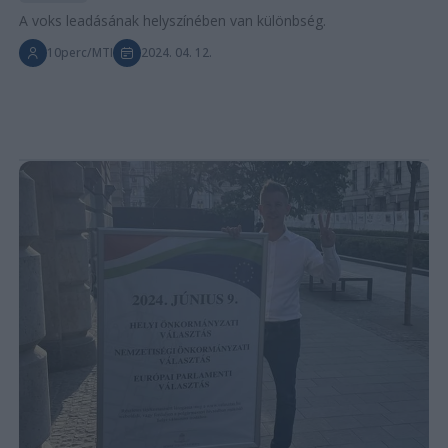
A voks leadásának helyszínében van különbség.
10perc/MTI
2024. 04. 12.