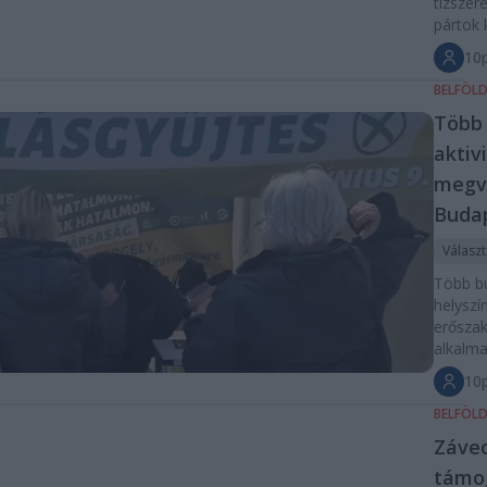
tízszere
pártok 
10p
BELFÖL
Több 
aktiv
megv
Buda
Válasz
Több b
helyszín
erőszak
alkalma
10p
BELFÖL
Závec
támo