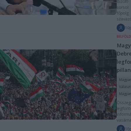
Bizotts
sorsolta
főpolgá
szavazó
10
BELFÖL
Magy
Debre
legf
pilla
Magyar
Válasz
Magyar
Összegy
legfon
informá
vasárna
10p