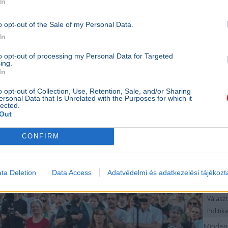
In
pártj
o opt-out of the Sale of my Personal Data.
Válasz
In
Magyar
to opt-out of processing my Personal Data for Targeted
Az inté
ing.
felméré
In
adatoka
o opt-out of Collection, Use, Retention, Sale, and/or Sharing
10p
ersonal Data that Is Unrelated with the Purposes for which it
lected.
BELFÖL
Out
Magy
CONFIRM
pártj
legt
az el
ta Deletion
Data Access
Adatvédelmi és adatkezelési tájékozt
párto
Válasz
Politika
Mindene