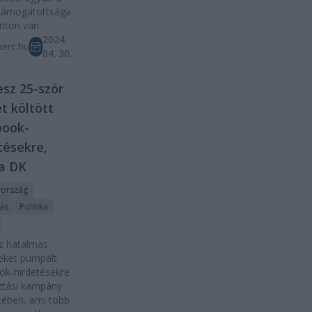
 támogatottsága
nton van.
2024.
erc.hu
04. 30.
D
esz 25-ször
t költött
book-
tésekre,
a DK
ország
tás
Politika
z hatalmas
eket pumpált
ok-hirdetésekre
ztási kampány
tében, ami több