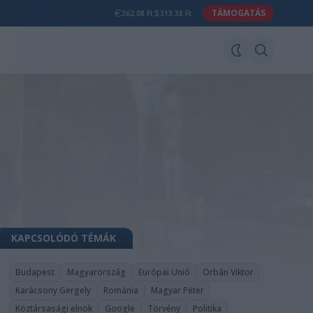
TÁMOGATÁS
362.08 Ft
313.38 Ft
KAPCSOLÓDÓ TÉMÁK
Budapest
Magyarország
Európai Unió
Orbán Viktor
Karácsony Gergely
Románia
Magyar Péter
Köztársasági elnök
Google
Törvény
Politika