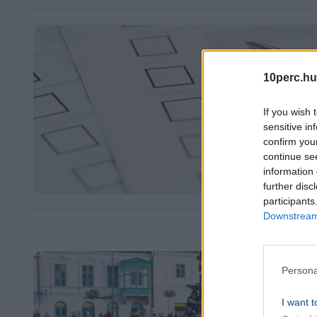
10perc.hu
If you wish 
sensitive in
confirm you
continue se
information 
further disc
participants
Downstream 
Persona
I want t