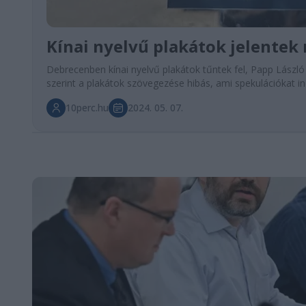
Kínai nyelvű plakátok jelente
Debrecenben kínai nyelvű plakátok tűntek fel, Papp László
szerint a plakátok szövegezése hibás, ami spekulációkat i
10perc.hu
2024. 05. 07.