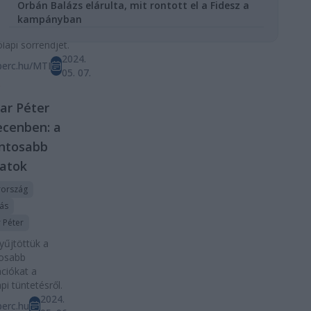
ág hétfő délután
Orbán Balázs elárulta, mit rontott el a Fidesz a
 ki a
kampányban
rmester-jelöltek
lapi sorrendjét.
2024.
perc.hu/MTI
05. 07.
D
ar Péter
cenben: a
ontosabb
natok
ország
tás
 Péter
űjtöttük a
tosabb
ciókat a
pi tüntetésről.
2024.
erc.hu