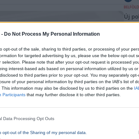
BELFÖL
Új po
jelölt
Tisza
 -
Do Not Process My Personal Information
Buda
to opt-out of the sale, sharing to third parties, or processing of your per
Budap
formation for targeted advertising by us, please use the below opt-out s
Magyar
r selection. Please note that after your opt-out request is processed y
eing interest-based ads based on personal information utilized by us or
Rááadá
disclosed to third parties prior to your opt-out. You may separately opt-
fidesze
losure of your personal information by third parties on the IAB’s list of
10p
. This information may also be disclosed by us to third parties on the
IA
BELFÖL
Participants
that may further disclose it to other third parties.
A Rep
felm
l Data Processing Opt Outs
szeri
erősö
o opt-out of the Sharing of my personal data.
Magy