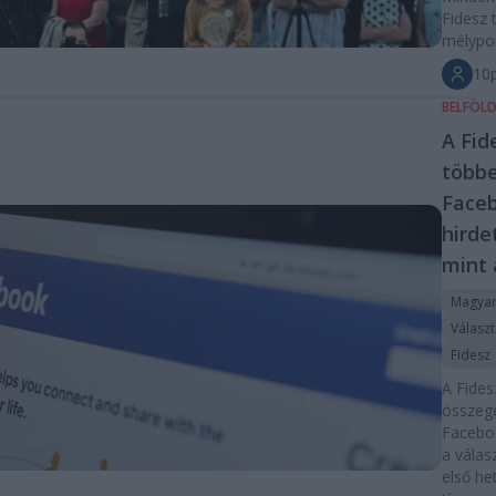
Fidesz
mélypo
10p
BELFÖL
A Fid
többe
Face
hirde
mint 
Magyar
Válasz
Fidesz
A Fides
összeg
Facebo
a válas
első he