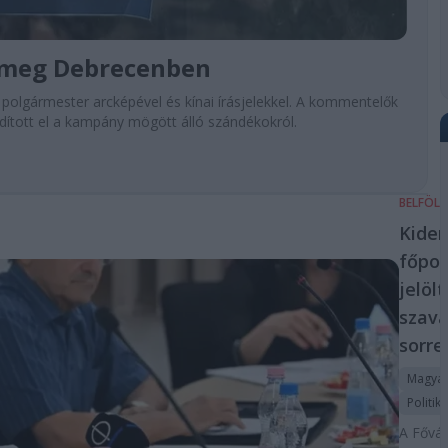
k meg Debrecenben
 polgármester arcképével és kínai írásjelekkel. A kommentelők
ndított el a kampány mögött álló szándékokról.
BELFÖL
Kider
főpol
jelöl
szava
sorre
Magyar
Politika
A Fővár