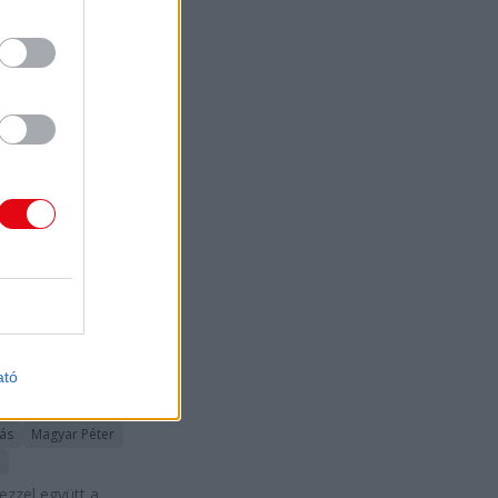
a
tás
 Péter
Politika
zet telefonos
s alapján közölt
t.
2024.
erc.hu
05. 03.
D
ar Péter
a a
ámogatottabb
lenzéki
ató
k között
tás
Magyar Péter
zzel együtt a