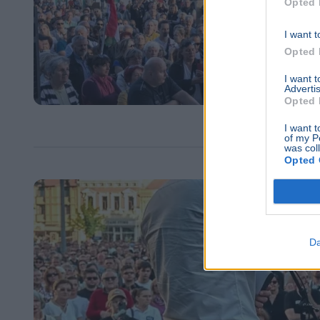
Opted 
I want t
Opted 
I want 
Advertis
Opted 
I want t
of my P
was col
Opted 
Da