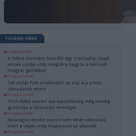
TOVÁBBI HÍREK
8 nappal ezelőtt
A Fidesz-kormány beszállt egy startupba, majd
D
annak csődje után magukra hagyta a károsult
ült a Budapest
magyar gazdákat
13 nappal ezelőtt
gármester-
100 dollár fölé emelkedett az olaj ára a húti
tjeinek
támadások miatt
zólapi
16 nappal ezelőtt
Tóth Ildikó szerint sok luxusfeleség még mindig
ndje
gyászolja a választási vereséget
16 nappal ezelőtt
ország
Választás
Nicaragua elnöke szerint nem lehet választás,
mert a végén még megnyerné az ellenzék
osi Választási
20 nappal ezelőtt