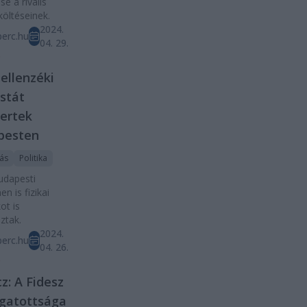
se a rivális
költéseinek.
2024.
erc.hu
04. 29.
D
ellenzéki
istát
ertek
pesten
tás
Politika
udapesti
en is fizikai
ot is
ztak.
2024.
erc.hu
04. 26.
D
z: A Fidesz
gatottsága