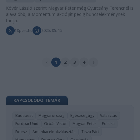
Kövér László szerint Magyar Péter még Gyurcsány Ferencnél is
alávalóbb, a Momentum akcióját pedig bűncselekménynek
tartja.
10perc.hu
2025. 05. 15.
‹
1
2
3
4
›
KAPCSOLÓDÓ TÉMÁK
Budapest
Magyarország
Egészségügy
Választás
Európai Unió
Orbán Viktor
Magyar Péter
Politika
Fidesz
Amerikai elnökválasztás
Tisza Párt
Momentum
Dobrev Klára
Gazdaság