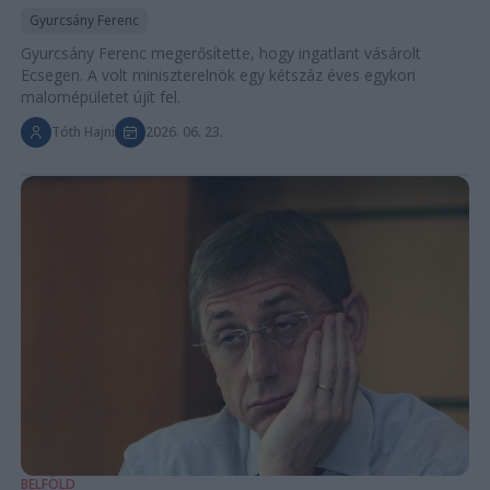
Gyurcsány Ferenc
Gyurcsány Ferenc megerősítette, hogy ingatlant vásárolt
Ecsegen. A volt miniszterelnök egy kétszáz éves egykori
malomépületet újít fel.
Tóth Hajni
2026. 06. 23.
BELFÖLD