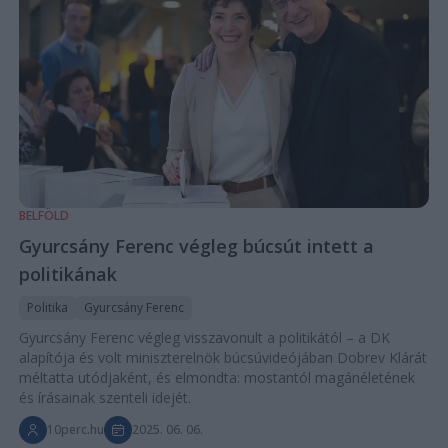
BELFÖLD
Gyurcsány Ferenc végleg búcsút intett a
politikának
Politika
Gyurcsány Ferenc
Gyurcsány Ferenc végleg visszavonult a politikától – a DK
alapítója és volt miniszterelnök búcsúvideójában Dobrev Klárát
méltatta utódjaként, és elmondta: mostantól magánéletének
és írásainak szenteli idejét.
10perc.hu
2025. 06. 06.