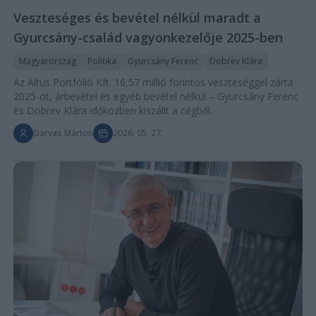
Veszteséges és bevétel nélkül maradt a
Gyurcsány-család vagyonkezelője 2025-ben
Magyarország
Politika
Gyurcsány Ferenc
Dobrev Klára
Az Altus Portfólió Kft. 16,57 millió forintos veszteséggel zárta
2025-öt, árbevétel és egyéb bevétel nélkül – Gyurcsány Ferenc
és Dobrev Klára időközben kiszállt a cégből.
Darvas Márton
2026. 05. 27.