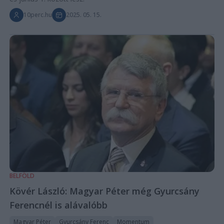
10perc.hu
2025. 05. 15.
BELFÖLD
Kövér László: Magyar Péter még Gyurcsány
Ferencnél is alávalóbb
Magyar Péter
Gyurcsány Ferenc
Momentum