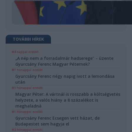
TOVÁBBI HÍREK
4 nappal ezelőtt
„A nép nem a forradalmár hadserege” – üzente
Gyurcsány Ferenc Magyar Péternek?
1 hónappal ezelőtt
Gyurcsány Ferenc négy napig ivott a lemondása
után
1 hónappal ezelőtt
Magyar Péter: A vártnál is rosszabb a költségvetés
helyzete, a valós hiány a 8 százalékot is
meghaladná
1 hónappal ezelőtt
Gyurcsány Ferenc Ecsegen vett házat, de
Budapestet sem hagyja el
2 hónappal ezelőtt