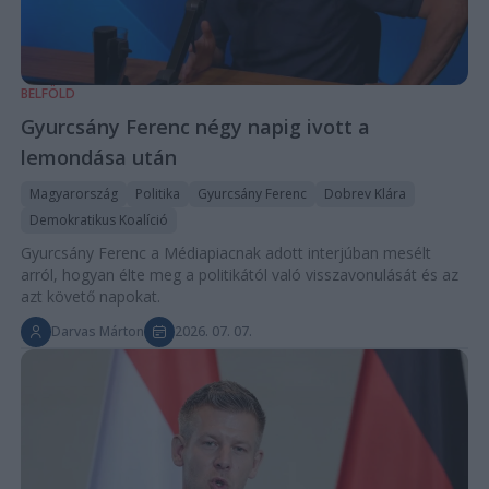
BELFÖLD
Gyurcsány Ferenc négy napig ivott a
lemondása után
Magyarország
Politika
Gyurcsány Ferenc
Dobrev Klára
Demokratikus Koalíció
Gyurcsány Ferenc a Médiapiacnak adott interjúban mesélt
arról, hogyan élte meg a politikától való visszavonulását és az
azt követő napokat.
Darvas Márton
2026. 07. 07.