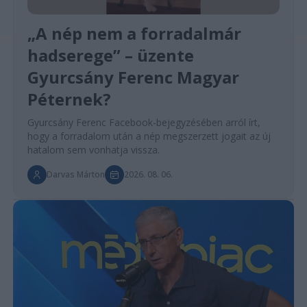
„A nép nem a forradalmár
hadserege” – üzente
Gyurcsány Ferenc Magyar
Péternek?
Gyurcsány Ferenc Facebook-bejegyzésében arról írt,
hogy a forradalom után a nép megszerzett jogait az új
hatalom sem vonhatja vissza.
Darvas Márton
2026. 08. 06.