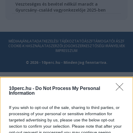
Veszteséges és bevétel nélkül maradt a
Gyurcsány-család vagyonkezelője 2025-ben
MÉDIAAJÁNLAT
ADATKEZELÉSI TÁJÉKOZTATÓ
ÁSZF
TÁMOGATÓI ÁSZF
COOKIE-K HASZNÁLATA
SZERZŐI JOGOK
SZERKESZTŐSÉGI IRÁNYELVEK
IMPRESSZUM
© 2026 - 10perc.hu - Minden Jog fenntartva.
10perc.hu -
Do Not Process My Personal
Information
If you wish to opt-out of the sale, sharing to third parties, or
processing of your personal or sensitive information for
targeted advertising by us, please use the below opt-out
section to confirm your selection. Please note that after your
opt-out request is processed you may continue seeing