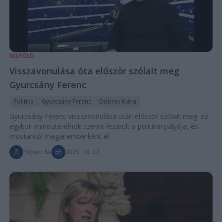
BELFÖLD
Visszavonulása óta először szólalt meg
Gyurcsány Ferenc
Politika
Gyurcsány Ferenc
Dobrev Klára
Gyurcsány Ferenc visszavonulása után először szólalt meg: az
egykori miniszterelnök szerint lezárult a politikai pályája, és
mostantól magánemberként él.
10perc.hu
2025. 10. 27.