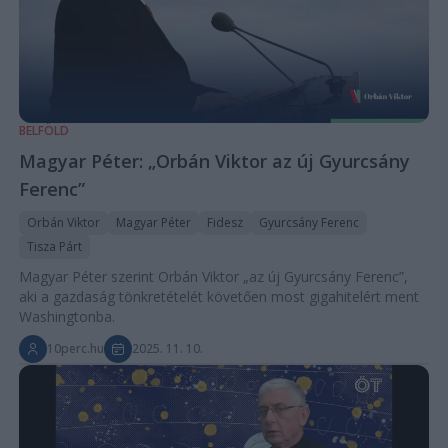
BELFÖLD
Magyar Péter: „Orbán Viktor az új Gyurcsány
Ferenc”
Orbán Viktor
Magyar Péter
Fidesz
Gyurcsány Ferenc
Tisza Párt
Magyar Péter szerint Orbán Viktor „az új Gyurcsány Ferenc”,
aki a gazdaság tönkretételét követően most gigahitelért ment
Washingtonba.
10perc.hu
2025. 11. 10.