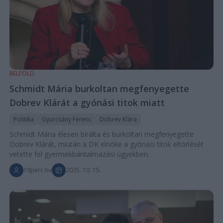
BELFÖLD
Schmidt Mária burkoltan megfenyegette
Dobrev Klárát a gyónási titok miatt
Politika
Gyurcsány Ferenc
Dobrev Klára
Schmidt Mária élesen bírálta és burkoltan megfenyegette
Dobrev Klárát, miután a DK elnöke a gyónási titok eltörlését
vetette fel gyermekbántalmazási ügyekben.
10perc.hu
2025. 10. 15.