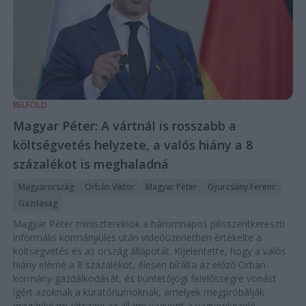
BELFÖLD
Magyar Péter: A vártnál is rosszabb a
költségvetés helyzete, a valós hiány a 8
százalékot is meghaladná
Magyarország
Orbán Viktor
Magyar Péter
Gyurcsány Ferenc
Gazdaság
Magyar Péter miniszterelnök a háromnapos pilisszentkereszti
informális kormányülés után videóüzenetben értékelte a
költségvetés és az ország állapotát. Kijelentette, hogy a valós
hiány elérné a 8 százalékot, élesen bírálta az előző Orbán-
kormány gazdálkodását, és büntetőjogi felelősségre vonást
ígért azoknak a kuratóriumoknak, amelyek megpróbálják
magánkézre játszani az állami vagyont a vagyonkezelő