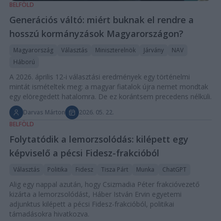
BELFÖLD
Generációs váltó: miért buknak el rendre a
hosszú kormányzások Magyarországon?
Magyarország
Választás
Miniszterelnök
Járvány
NAV
Háború
A 2026. április 12-i választási eredmények egy történelmi
mintát ismételtek meg: a magyar fiatalok újra nemet mondtak
egy elöregedett hatalomra. De ez korántsem precedens nélküli.
Darvas Márton
2026. 05. 22.
BELFÖLD
Folytatódik a lemorzsolódás: kilépett egy
képviselő a pécsi Fidesz-frakcióból
Választás
Politika
Fidesz
Tisza Párt
Munka
ChatGPT
Alig egy nappal azután, hogy Csizmadia Péter frakcióvezető
kizárta a lemorzsolódást, Háber István Ervin egyetemi
adjunktus kilépett a pécsi Fidesz-frakcióból, politikai
támadásokra hivatkozva.