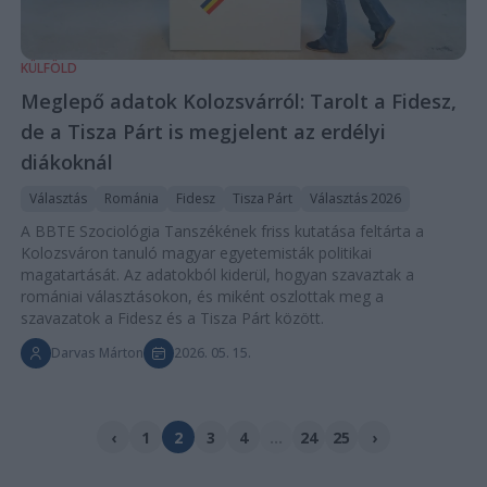
KÜLFÖLD
Meglepő adatok Kolozsvárról: Tarolt a Fidesz,
de a Tisza Párt is megjelent az erdélyi
diákoknál
Választás
Románia
Fidesz
Tisza Párt
Választás 2026
A BBTE Szociológia Tanszékének friss kutatása feltárta a
Kolozsváron tanuló magyar egyetemisták politikai
magatartását. Az adatokból kiderül, hogyan szavaztak a
romániai választásokon, és miként oszlottak meg a
szavazatok a Fidesz és a Tisza Párt között.
Darvas Márton
2026. 05. 15.
‹
1
2
3
4
...
24
25
›