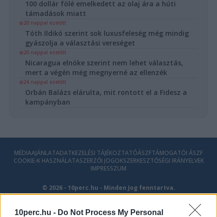
100 dollár fölé emelkedett az olaj ára a húti
támadások miatt
20 nappal ezelőtt
Tóth Ildikó szerint sok luxusfeleség még mindig
gyászolja a választási vereséget
20 nappal ezelőtt
Nicaragua elnöke szerint nem lehet választás,
mert a végén még megnyerné az ellenzék
24 nappal ezelőtt
Orbán Balázs elárulta, mit rontott el a Fidesz a
kampányban
MÉDIAAJÁNLAT
ADATKEZELÉSI TÁJÉKOZTATÓ
ÁSZF
TÁMOGATÓI ÁSZF
COOKIE-K HASZNÁLATA
SZERZŐI JOGOK
SZERKESZTŐSÉGI IRÁNYELVEK
IMPRESSZUM
© 2026 - 10perc.hu - Minden Jog fenntartva.
10perc.hu -
Do Not Process My Personal