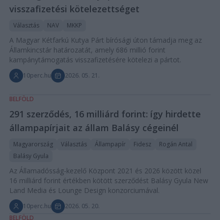
visszafizetési kötelezettséget
Választás
NAV
MKKP
A Magyar Kétfarkú Kutya Párt bírósági úton támadja meg az
Államkincstár határozatát, amely 686 millió forint
kampánytámogatás visszafizetésére kötelezi a pártot.
10perc.hu
2026. 05. 21.
BELFÖLD
291 szerződés, 16 milliárd forint: így hirdette
állampapírjait az állam Balásy cégeinél
Magyarország
Választás
Állampapír
Fidesz
Rogán Antal
Balásy Gyula
Az Államadósság-kezelő Központ 2021 és 2026 között közel
16 milliárd forint értékben kötött szerződést Balásy Gyula New
Land Media és Lounge Design konzorciumával.
10perc.hu
2026. 05. 20.
BELFÖLD