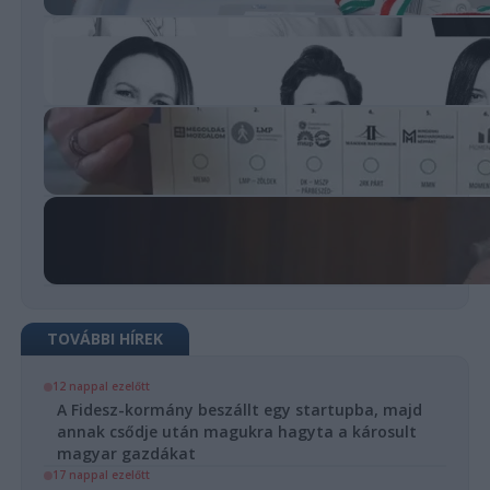
TOVÁBBI HÍREK
12 nappal ezelőtt
A Fidesz-kormány beszállt egy startupba, majd
annak csődje után magukra hagyta a károsult
magyar gazdákat
17 nappal ezelőtt