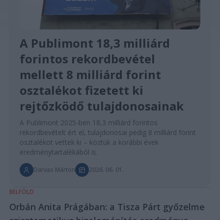
A Publimont 18,3 milliárd
forintos rekordbevétel
mellett 8 milliárd forint
osztalékot fizetett ki
rejtőzködő tulajdonosainak
A Publimont 2025-ben 18,3 milliárd forintos
rekordbevételt ért el, tulajdonosai pedig 8 milliárd forint
osztalékot vettek ki – köztük a korábbi évek
eredménytartalékából is.
Darvas Márton
2026. 06. 01.
BELFÖLD
Orbán Anita Prágában: a Tisza Párt győzelme