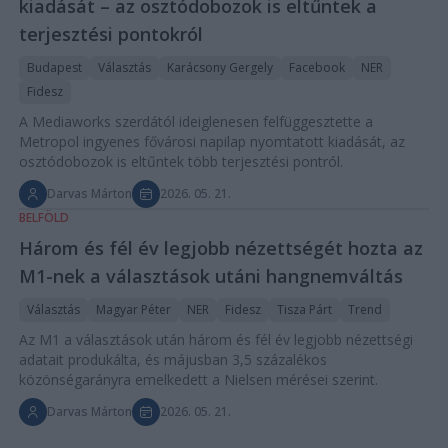
kiadását – az osztódobozok is eltűntek a
terjesztési pontokról
Budapest
Választás
Karácsony Gergely
Facebook
NER
Fidesz
A Mediaworks szerdától ideiglenesen felfüggesztette a
Metropol ingyenes fővárosi napilap nyomtatott kiadását, az
osztódobozok is eltűntek több terjesztési pontról.
Darvas Márton
2026. 05. 21.
BELFÖLD
Három és fél év legjobb nézettségét hozta az
M1-nek a választások utáni hangnemváltás
Választás
Magyar Péter
NER
Fidesz
Tisza Párt
Trend
Az M1 a választások után három és fél év legjobb nézettségi
adatait produkálta, és májusban 3,5 százalékos
közönségarányra emelkedett a Nielsen mérései szerint.
Darvas Márton
2026. 05. 21.