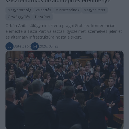
szisztematikus bizalomépítés eredménye
Magyarország
Választás
Miniszterelnök
Magyar Péter
Országgyűlés
Tisza Párt
Orbán Anita külügyminiszter a prágai Globsec-konferencián
elemezte a Tisza Párt választási győzelmét: személyes jelenlét
és alternatív infrastruktúra hozta a sikert.
Bűte Zsolt
2026. 05. 23.