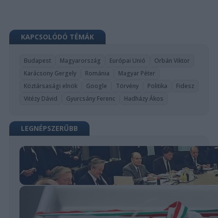
KAPCSOLÓDÓ TÉMÁK
Budapest
Magyarország
Európai Unió
Orbán Viktor
Karácsony Gergely
Románia
Magyar Péter
Köztársasági elnök
Google
Törvény
Politika
Fidesz
Vitézy Dávid
Gyurcsány Ferenc
Hadházy Ákos
LEGNÉPSZERŰBB