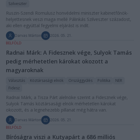
Szilveszter
Ruszin-Szendi Romulusz honvédelmi miniszter kabinetfőnök-
helyettesnek veszi maga mellé Pálinkás Szilveszter századost,
aki ellen egyúttal fegyelmi eljárást is indít.
Darvas Márton
2026. 05. 21.
BELFÖLD
Radnai Márk: A Fidesznek vége, Sulyok Tamás
pedig mérhetetlen károkat okozott a
magyaroknak
Választás
Köztársasági elnök
Országgyűlés
Politika
NER
Fidesz
Radnai Márk, a Tisza Párt alelnöke szerint a Fidesznek vége,
Sulyok Tamás köztársasági elnök mérhetetlen károkat
okozott, és a legnehezebb pillanat még hátra van.
Darvas Márton
2026. 05. 21.
BELFÖLD
Bíróságra viszi a Kutyapárt a 686 milliós