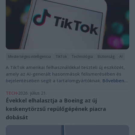
Mesterséges intelligencia
TikTok
Technológia
Biztonság
AI
A TikTok amerikai felhasználókkal teszteli új eszközét,
amely az AI-generált hasonmások felismerésében és
bejelentésében segít a tartalomgyártóknak.
Bővebben...
TECH
2026. július 21.
Évekkel elhalasztja a Boeing az új
keskenytörzsű repülőgépének piacra
dobását