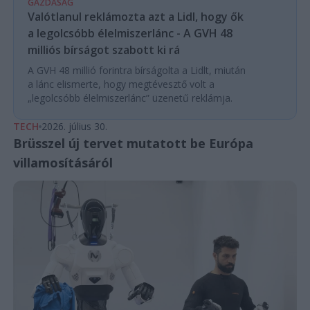
GAZDASÁG
Valótlanul reklámozta azt a Lidl, hogy ők
a legolcsóbb élelmiszerlánc - A GVH 48
milliós bírságot szabott ki rá
A GVH 48 millió forintra bírságolta a Lidlt, miután
a lánc elismerte, hogy megtévesztő volt a
„legolcsóbb élelmiszerlánc” üzenetű reklámja.
TECH
2026. július 30.
Brüsszel új tervet mutatott be Európa
villamosításáról