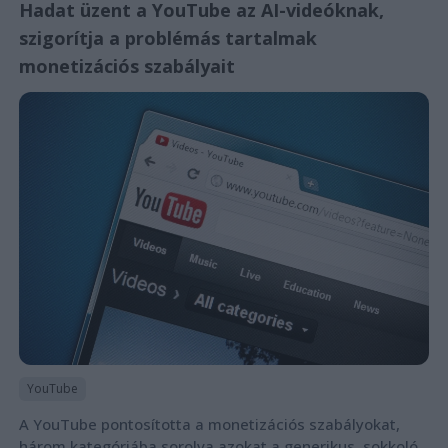
Hadat üzent a YouTube az AI-videóknak,
szigorítja a problémás tartalmak
monetizációs szabályait
YouTube
A YouTube pontosította a monetizációs szabályokat,
három kategóriába sorolva azokat a generikus, sokkoló