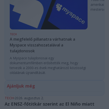
amerikai k
mesterséges
TECH
A megfelelő pillanatra várhatnak a
Myspace visszahozatalával a
tulajdonosok
A Myspace tulajdonosai egy
dokumentumfilmben erősítették meg, hogy
tervezik a 2000-es évek meghatározó közösségi
oldalának újraindítását.
Ajánljuk még
TECH
2026. augusztus 2.
Az ENSZ-főtitkár szerint az El Niño miatt