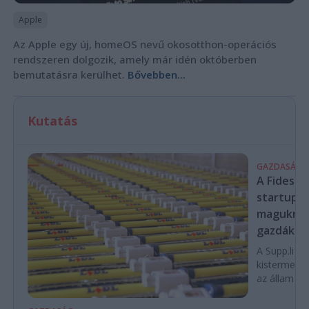
Apple
Az Apple egy új, homeOS nevű okosotthon-operációs
rendszeren dolgozik, amely már idén októberben
bemutatásra kerülhet.
Bővebben...
Kutatás
GAZDASÁG
A Fidesz-
startupba
magukra 
gazdákat
A Supp.li cs
kistermelők
az állam pe