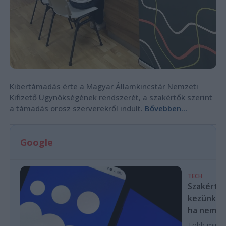
Kibertámadás érte a Magyar Államkincstár Nemzeti
Kifizető Ügynökségének rendszerét, a szakértők szerint
a támadás orosz szerverekről indult.
Bővebben...
Google
TECH
Szakértők
kezünkből
ha nem las
Több mint ez