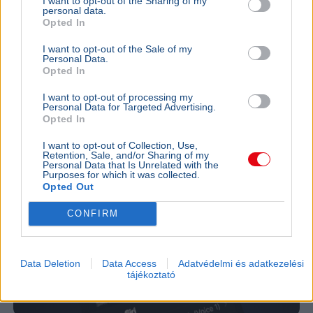
I want to opt-out of the Sharing of my
rendszerek biztonsági okból automatikusan leválnak a
personal data.
Opted In
hálózatról, ezért a legtöbb háztartás nem tudja
hasznosítani a napelemek áramát.
Bővebben...
I want to opt-out of the Sale of my
Personal Data.
TECH
2026. augusztus 1.
Opted In
Új okosotthon-operációs rendszert fejleszt
I want to opt-out of processing my
az Apple
Personal Data for Targeted Advertising.
Opted In
I want to opt-out of Collection, Use,
Retention, Sale, and/or Sharing of my
Personal Data that Is Unrelated with the
Purposes for which it was collected.
Opted Out
CONFIRM
Data Deletion
Data Access
Adatvédelmi és adatkezelési
tájékoztató