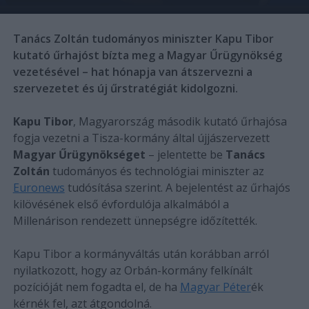
Tanács Zoltán tudományos miniszter Kapu Tibor
kutató űrhajóst bízta meg a Magyar Űrügynökség
vezetésével – hat hónapja van átszervezni a
szervezetet és új űrstratégiát kidolgozni.
Kapu Tibor
, Magyarország második kutató űrhajósa
fogja vezetni a Tisza-kormány által újjászervezett
Magyar Űrügynökséget
– jelentette be
Tanács
Zoltán
tudományos és technológiai miniszter az
Euronews
tudósítása szerint. A bejelentést az űrhajós
kilövésének első évfordulója alkalmából a
Millenárison rendezett ünnepségre időzítették.
Kapu Tibor a kormányváltás után korábban arról
nyilatkozott, hogy az Orbán-kormány felkínált
pozícióját nem fogadta el, de ha
Magyar Péter
ék
kérnék fel, azt átgondolná.