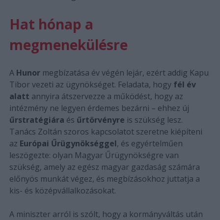
Hat hónap a
megmenekülésre
A
Hunor
megbízatása év végén lejár, ezért addig Kapu
Tibor vezeti az ügynökséget. Feladata, hogy
fél év
alatt
annyira átszervezze a működést, hogy az
intézmény ne legyen érdemes bezárni – ehhez új
űrstratégiára
és
űrtörvényre
is szükség lesz.
Tanács Zoltán szoros kapcsolatot szeretne kiépíteni
az
Európai Űrügynökséggel
, és egyértelműen
leszögezte: olyan Magyar Űrügynökségre van
szükség, amely az egész magyar gazdaság számára
előnyös munkát végez, és megbízásokhoz juttatja a
kis- és középvállalkozásokat.
A miniszter arról is szólt, hogy a kormányváltás után