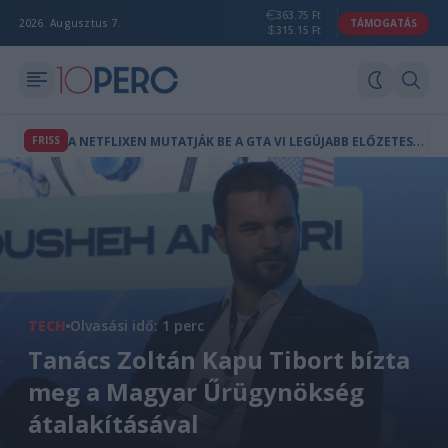
363.75 Ft
2026. Augusztus 7.
TÁMOGATÁS
315.15 Ft
A
NETFLIXEN MUTATJÁK BE A GTA VI LEGÚJABB ELŐZETESÉT
FRISS
TECH
Olvasási idő: 1 perc
Tanács Zoltán Kapu Tibort bízta
meg a Magyar Űrügynökség
átalakításával