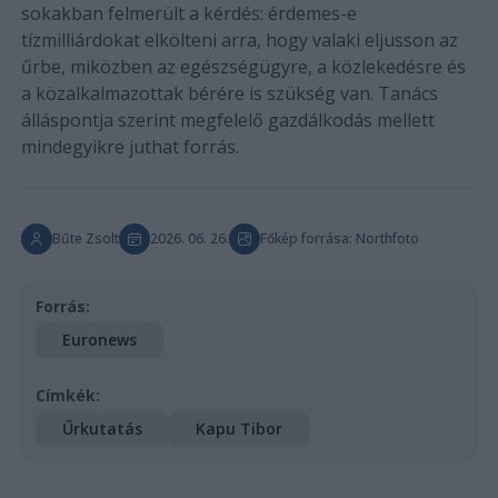
sokakban felmerült a kérdés: érdemes-e
tízmilliárdokat elkölteni arra, hogy valaki eljusson az
űrbe, miközben az egészségügyre, a közlekedésre és
a közalkalmazottak bérére is szükség van. Tanács
álláspontja szerint megfelelő gazdálkodás mellett
mindegyikre juthat forrás.
Bűte Zsolt
2026. 06. 26.
Főkép forrása: Northfoto
Forrás:
Euronews
Címkék:
Űrkutatás
Kapu Tibor