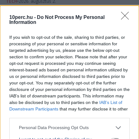
TECH
2026. augusztus 2.
Hiába van 350 ezer napelem
Magyarországon, egy áramszünet alatt
10perc.hu -
Do Not Process My Personal
Information
tehetetlenek
If you wish to opt-out of the sale, sharing to third parties, or
processing of your personal or sensitive information for
targeted advertising by us, please use the below opt-out
section to confirm your selection. Please note that after your
opt-out request is processed you may continue seeing
interest-based ads based on personal information utilized by
us or personal information disclosed to third parties prior to
your opt-out. You may separately opt-out of the further
disclosure of your personal information by third parties on the
IAB’s list of downstream participants. This information may
also be disclosed by us to third parties on the
IAB’s List of
Downstream Participants
that may further disclose it to other
third parties.
Paks
Atomerőmű
Technológia
Gazdaság
Hőség
Personal Data Processing Opt Outs
Áramkimaradás esetén a lakossági napelemes