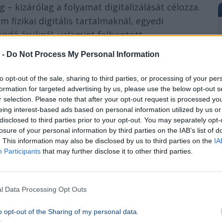
g – kizárólag a folyamat digitalizálását célozza.
 fizikai digitális tartalmaknál, egyedi
ndó áruknál, valamint felbontott
termékeknél.
 -
Do Not Process My Personal Information
to opt-out of the sale, sharing to third parties, or processing of your per
formation for targeted advertising by us, please use the below opt-out s
ó
r selection. Please note that after your opt-out request is processed y
eing interest-based ads based on personal information utilized by us or
disclosed to third parties prior to your opt-out. You may separately opt-
losure of your personal information by third parties on the IAB’s list of
. This information may also be disclosed by us to third parties on the
IA
Participants
that may further disclose it to other third parties.
l Data Processing Opt Outs
apot a kormány
o opt-out of the Sharing of my personal data.