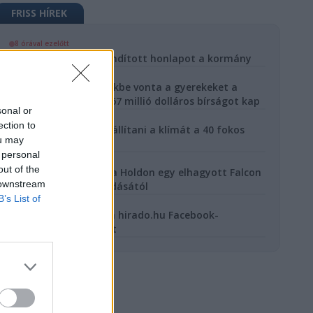
FRISS HÍREK
8 órával ezelőtt
Deepfake-ek ellen indított honlapot a kormány
1 nappal ezelőtt
Érzéki beszélgetésekbe vonta a gyerekeket a
Meta chatbotja - 567 millió dolláros bírságot kap
sonal or
3 nappal ezelőtt
ection to
Így kell helyesen beállítani a klímát a 40 fokos
ou may
hőségben
 personal
3 nappal ezelőtt
out of the
Kráter keletkezett a Holdon egy elhagyott Falcon
 downstream
9-fokozat becsapódásától
B’s List of
3 nappal ezelőtt
A Meta feloldotta a hirado.hu Facebook-
oldalának zárolását