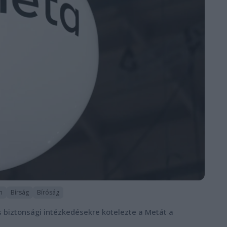
m
Bírság
Bíróság
s biztonsági intézkedésekre kötelezte a Metát a
.