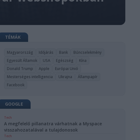
TÉMÁK
Magyarország
Időjárás
Bank
Bűncselekmény
Egyesült Államok
USA
Egészség
Kína
Donald Trump
Apple
Európai Unió
Mesterséges intelligencia
Ukrajna
Állampapír
Facebook
GOOGLE
Tech
A megfelelő pillanatra várhatnak a Myspace
visszahozatalával a tulajdonosok
Tech