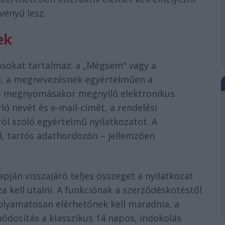
vényű lesz.
ek
rásokat tartalmaz: a „Mégsem" vagy a
tó, a megnevezésnek egyértelműen a
gomb megnyomásakor megnyíló elektronikus
ló nevét és e-mail-címét, a rendelési
ról szóló egyértelmű nyilatkozatot. A
l, tartós adathordozón – jellemzően
lapján visszajáró teljes összeget a nyilatkozat
za kell utalni. A funkciónak a szerződéskötéstől
folyamatosan elérhetőnek kell maradnia, a
módosítás a klasszikus 14 napos, indokolás