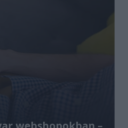
agyar webshopokban –