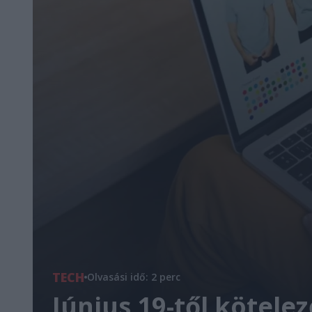
TECH
Olvasási idő: 2 perc
Június 19-től kötel