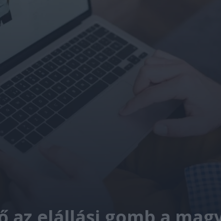
ező az elállási gomb a m