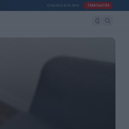
TÁMOGATÁS
364.50 Ft
315.99 Ft