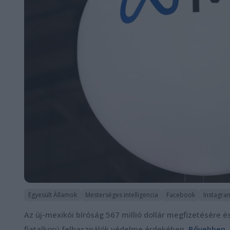
Egyesült Államok
Mesterséges intelligencia
Facebook
Instagra
Az új-mexikói bíróság 567 millió dollár megfizetésére é
fiatalkorú felhasználók védelme érdekében.
Bővebben..