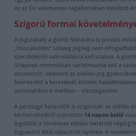
ez az EU valamennyi tagállamában kötelező ér
Szigorú formai követelmény
A jogszabály a gomb feliratára is pontos előí
„Visszaküldés" szöveg jogilag nem elfogadha
szerződéstől való elállásra kell utalnia. A 
űrlapnak minimálisan tartalmaznia kell a vásár
azonosítót, valamint az elállási jog gyakorlásá
beérkezést a kereskedő köteles haladéktalanu
automatikus e-mailben – visszaigazolni.
A pénzügyi határidők is szigorúak: az elállás a
kézhezvételétől számított
14 napon belül
viss
legalább a törvényes elállási határidő végéig 
fogyasztó által választott nyelven. A rendelet