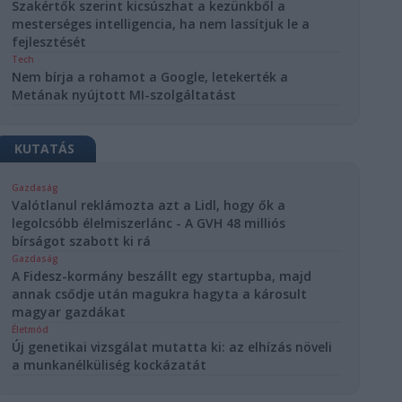
Szakértők szerint kicsúszhat a kezünkből a
mesterséges intelligencia, ha nem lassítjuk le a
fejlesztését
Tech
Nem bírja a rohamot a Google, letekerték a
Metának nyújtott MI-szolgáltatást
KUTATÁS
Gazdaság
Valótlanul reklámozta azt a Lidl, hogy ők a
legolcsóbb élelmiszerlánc - A GVH 48 milliós
bírságot szabott ki rá
Gazdaság
A Fidesz-kormány beszállt egy startupba, majd
annak csődje után magukra hagyta a károsult
magyar gazdákat
Életmód
Új genetikai vizsgálat mutatta ki: az elhízás növeli
a munkanélküliség kockázatát