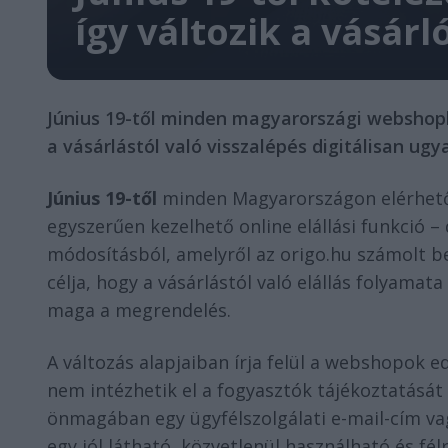
így változik a vásárl
Június 19-től minden magyarországi webshopba
a vásárlástól való visszalépés digitálisan ugy
Június 19-től
minden Magyarországon elérhető 
egyszerűen kezelhető online elállási funkció –
módosításból, amelyről az origo.hu számolt be
célja, hogy a vásárlástól való elállás folyamat
maga a megrendelés.
A változás alapjaiban írja felül a webshopok e
nem intézhetik el a fogyasztók tájékoztatását 
önmagában egy ügyfélszolgálati e-mail-cím vag
egy jól látható, közvetlenül használható és fél