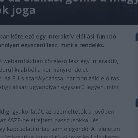
ók joga
n kötelező egy interaktív elállási funkció –
anolyan egyszerű lesz, mint a rendelés.
webáruházban kötelező lesz egy interaktív,
 derül ki abból a kormányrendelet-
. Az EU-s szabályozással harmonizáló előírás
a digitálisan ugyanolyan egyszerű legyen, mint
ddigi gyakorlatát: az üzemeltetők a jövőben
az ÁSZF-be elrejtett passzusokkal, és
y kapcsolati űrlap sem elegendő. A felületen
reérthetetlen interaktív elemet kell elhelyezni –