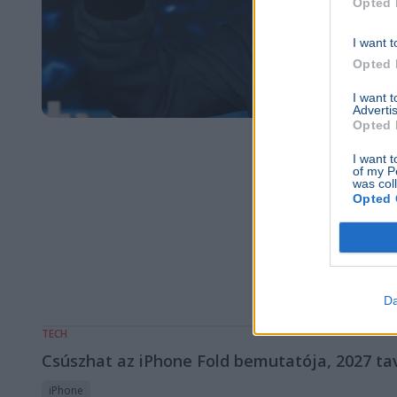
Opted 
I want t
Opted 
I want 
Advertis
Opted 
I want t
of my P
was col
Opted 
Da
TECH
Csúszhat az iPhone Fold bemutatója, 2027 ta
iPhone