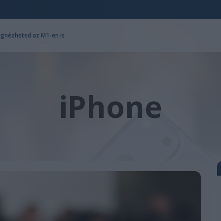
egnézheted az M1-en is
iPhone