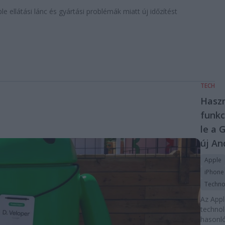
 ellátási lánc és gyártási problémák miatt új időzítést
TECH
Haszn
funkc
le a 
új An
Apple
iPhone
Techno
Az Appl
technol
hasonló