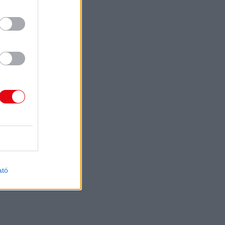
lógia
ás
k, az Apple
tus végén
önő
azgatója
tette, hogy a
achipek és
árak drágulása
énytelenek
elni. Az ősszel
iPhone 18 Pro
entősen
rhat.
as
2026.
ató
ton
06. 18.