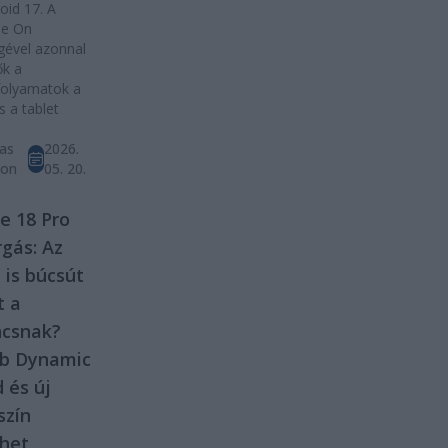
oid 17. A
ue On
gével azonnal
ők a
olyamatok a
s a tablet
as
2026.
ton
05. 20.
e 18 Pro
rgás: Az
 is búcsút
t a
ncsnak?
bb Dynamic
d és új
szín
het