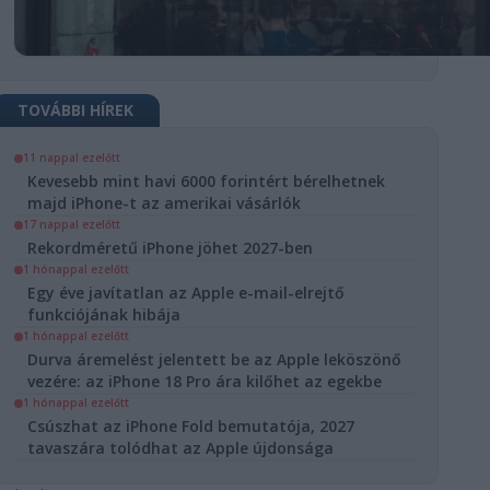
TOVÁBBI HÍREK
11 nappal ezelőtt
Kevesebb mint havi 6000 forintért bérelhetnek
majd iPhone-t az amerikai vásárlók
rdméretű
17 nappal ezelőtt
Rekordméretű iPhone jöhet 2027-ben
e jöhet
1 hónappal ezelőtt
-ben
Egy éve javítatlan az Apple e-mail-elrejtő
funkciójának hibája
iPhone
1 hónappal ezelőtt
lógia
Durva áremelést jelentett be az Apple leköszönő
vezére: az iPhone 18 Pro ára kilőhet az egekbe
ac szerint az
1 hónappal ezelőtt
övő évi
Csúszhat az iPhone Fold bemutatója, 2027
dellje, az
tavaszára tolódhat az Apple újdonsága
 20 Pro Max
hüvelykes