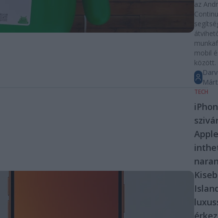
az Andr
Contin
segítsé
átvihet
munkaf
mobil é
között.
Darv
Már
TECH
iPhon
szivá
Apple
inthe
nara
Kise
Islan
luxus
érkez