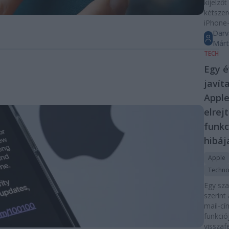
kijelzőt
kétszer
iPhone-
Darv
Már
TECH
Egy 
javít
Apple
elrej
funkc
hibáj
Apple
Techno
Egy sz
szerint
mail-cí
funkciój
visszaf