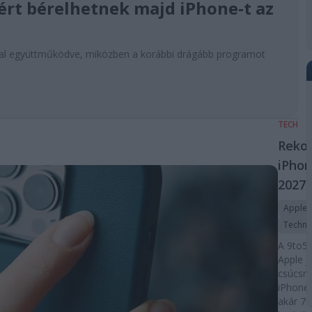
ért bérelhetnek majd iPhone-t az
rnával együttműködve, miközben a korábbi drágább programot
TECH
Reko
iPhon
2027
Apple
Techno
A 9to5M
Apple j
csúcsmo
iPhone
akár 7 