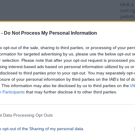
hibát a
mint e
javított
Darv
Már
 -
Do Not Process My Personal Information
TECH
Durv
to opt-out of the sale, sharing to third parties, or processing of your per
árem
formation for targeted advertising by us, please use the below opt-out s
jelen
r selection. Please note that after your opt-out request is processed y
eing interest-based ads based on personal information utilized by us or
Appl
disclosed to third parties prior to your opt-out. You may separately opt-
lekös
losure of your personal information by third parties on the IAB’s list of
vezér
. This information may also be disclosed by us to third parties on the
IA
Participants
that may further disclose it to other third parties.
iPhon
ára k
egek
l Data Processing Opt Outs
Apple
Mester
o opt-out of the Sharing of my personal data.
intelli