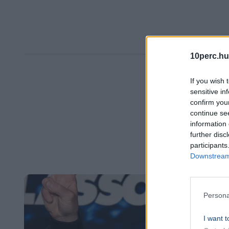
10perc.hu
If you wish 
sensitive in
confirm you
continue se
information 
further disc
participants
Downstream 
Persona
I want t