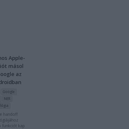
os Apple-
iót másol
Google az
droidban
Google
NER
lógia
e handoff
ógiájához
 funkciót kap