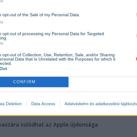
In
iPhone
Techno
o opt-out of the Sale of my Personal Data.
Drágul
In
Tim Coo
to opt-out of processing my Personal Data for Targeted
augusz
ing.
lekösz
In
vezérig
bejelen
o opt-out of Collection, Use, Retention, Sale, and/or Sharing
ersonal Data that Is Unrelated with the Purposes for which it
memóri
lected.
háttért
Out
miatt k
árat em
CONFIRM
érkező 
ára jel
megugo
Darv
ta Deletion
Data Access
Adatvédelmi és adatkezelési tájékozt
Már
vaszára tolódhat az Apple újdonsága