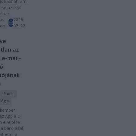
 is kaphat, ami
ese az első
énak.
as
2026.
ton
07. 22.
éve
atlan az
 e-mail-
tő
iójának
a
iPhone
lógia
akember
 az Apple E-
m elrejtése
a bárki által
ejthető, a