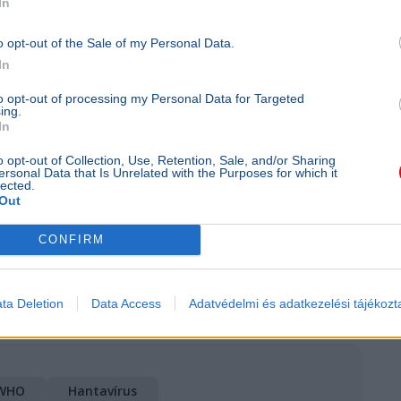
In
o opt-out of the Sale of my Personal Data.
pes az emberi átadásra, és ahhoz is rendkívül
In
to opt-out of processing my Personal Data for Targeted
ing.
In
ta jelenleg kifejezetten alacsony.
o opt-out of Collection, Use, Retention, Sale, and/or Sharing
ersonal Data that Is Unrelated with the Purposes for which it
formációk tehát kiragadnak egy szakmai listát a
lected.
Out
ént tüntessék fel, miközben az valójában a
zési folyamat része.
CONFIRM
ta Deletion
Data Access
Adatvédelmi és adatkezelési tájékozt
hfoto
WHO
Hantavírus