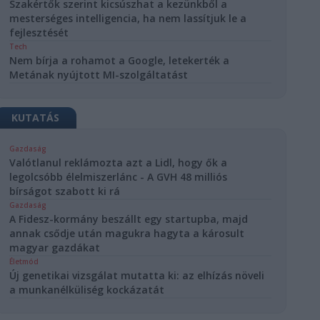
Szakértők szerint kicsúszhat a kezünkből a
mesterséges intelligencia, ha nem lassítjuk le a
fejlesztését
Tech
Nem bírja a rohamot a Google, letekerték a
Metának nyújtott MI-szolgáltatást
KUTATÁS
Gazdaság
Valótlanul reklámozta azt a Lidl, hogy ők a
legolcsóbb élelmiszerlánc - A GVH 48 milliós
bírságot szabott ki rá
Gazdaság
A Fidesz-kormány beszállt egy startupba, majd
annak csődje után magukra hagyta a károsult
magyar gazdákat
Életmód
Új genetikai vizsgálat mutatta ki: az elhízás növeli
a munkanélküliség kockázatát