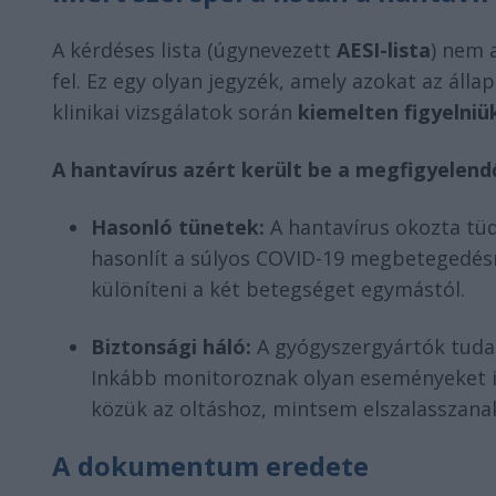
A kérdéses lista (úgynevezett
AESI-lista
) nem 
fel. Ez egy olyan jegyzék, amely azokat az áll
klinikai vizsgálatok során
kiemelten figyelniük
A hantavírus azért került be a megfigyelen
Hasonló tünetek:
A hantavírus okozta tüd
hasonlít a súlyos COVID-19 megbetegedésr
különíteni a két betegséget egymástól.
Biztonsági háló:
A gyógyszergyártók tud
Inkább monitoroznak olyan eseményeket is
közük az oltáshoz, mintsem elszalasszanak 
A dokumentum eredete