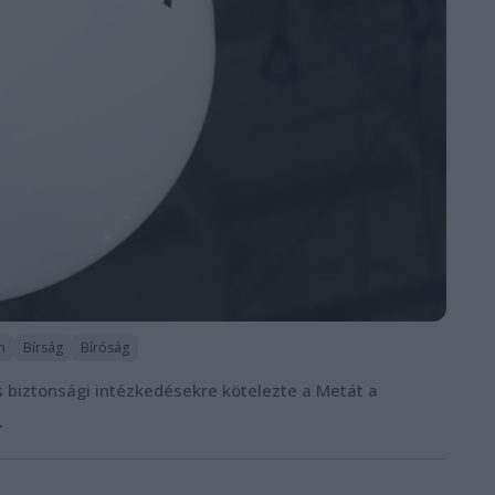
m
Bírság
Bíróság
s biztonsági intézkedésekre kötelezte a Metát a
.