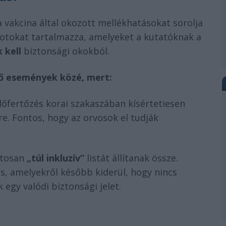
a vakcina által okozott mellékhatásokat sorolja
apotokat tartalmazza, amelyeket a kutatóknak a
 kell
biztonsági okokból.
dő események közé, mert:
őfertőzés korai szakaszában kísértetiesen
e. Fontos, hogy az orvosok el tudják
atosan
„túl inkluzív”
listát állítanak össze.
, amelyekről később kiderül, hogy nincs
egy valódi biztonsági jelet.