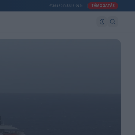
TÁMOGATÁS
364.50 Ft
315.99 Ft