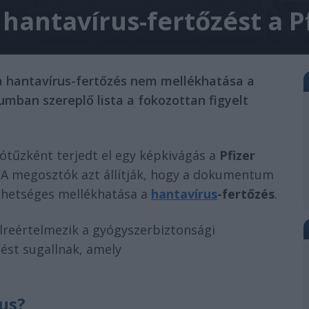
hantavírus-fertőzést a P
 a hantavírus-fertőzés nem mellékhatása a
mban szereplő lista a fokozottan figyelt
tűzként terjedt el egy képkivágás a
Pfizer
. A megosztók azt állítják, hogy a dokumentum
lehetséges mellékhatása a
hantavírus
-fertőzés
.
élreértelmezik a gyógyszerbiztonsági
gést sugallnak, amely
rus?