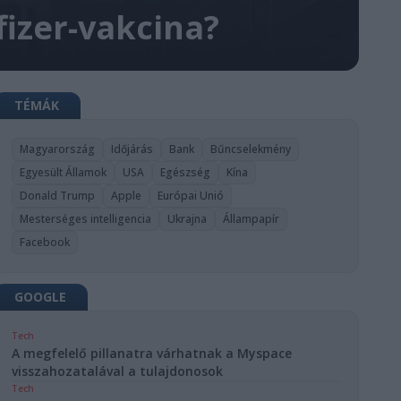
fizer-vakcina?
TÉMÁK
Magyarország
Időjárás
Bank
Bűncselekmény
Egyesült Államok
USA
Egészség
Kína
Donald Trump
Apple
Európai Unió
Mesterséges intelligencia
Ukrajna
Állampapír
Facebook
GOOGLE
Tech
A megfelelő pillanatra várhatnak a Myspace
visszahozatalával a tulajdonosok
Tech