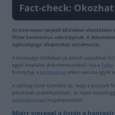
Fact-check: Okozhat 
Az interneten terjedő álhírekkel ellentétben
Pfizer koronavírus-vakcinájának. A dokumentu
egészségügyi állapotokat tartalmazza.
A közösségi médiában az elmúlt napokban futó
egyik hivatalos dokumentumából -írja a
Telex
bizonyítja: a
koronavírus
elleni vakcina egyik 
A valóság ezzel szemben az, hogy a posztok f
jelentések szakkifejezéseit, és olyan összefüg
tudományosan
megalapozatlan.
Miért szerepel a listán a hantaví