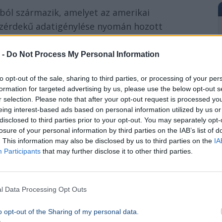
ból származik, amelyet az amerikai
özérdekű adatigénylése nyomán hozott
lyezési folyamatának részeként készült, és a
 -
Do Not Process My Personal Information
to opt-out of the sale, sharing to third parties, or processing of your per
terjesztett vírus. Egyetlen vakcina sem képes
formation for targeted advertising by us, please use the below opt-out s
r selection. Please note that after your opt-out request is processed y
on az emberi szervezetben, mivel a
eing interest-based ads based on personal information utilized by us or
e van szükség.
disclosed to third parties prior to your opt-out. You may separately opt-
losure of your personal information by third parties on the IAB’s list of
. This information may also be disclosed by us to third parties on the
IA
Participants
that may further disclose it to other third parties.
etek (három halott) érthető módon keltettek
l Data Processing Opt Outs
 egy újabb
világjárvány
küszöbén:
o opt-out of the Sharing of my personal data.
 a koronavírussal ellentétben – nagyon