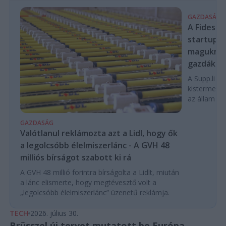
GAZDASÁG
A Fidesz-
startupba
magukra 
gazdákat
A Supp.li cs
kistermelők
az állam pe
GAZDASÁG
Valótlanul reklámozta azt a Lidl, hogy ők
a legolcsóbb élelmiszerlánc - A GVH 48
milliós bírságot szabott ki rá
A GVH 48 millió forintra bírságolta a Lidlt, miután
a lánc elismerte, hogy megtévesztő volt a
„legolcsóbb élelmiszerlánc” üzenetű reklámja.
TECH
2026. július 30.
Brüsszel új tervet mutatott be Európa