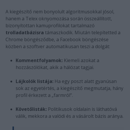
A kiegészítő nem bonyolult algoritmusokkal jósol,
hanem a Telex oknyomozása során összeállított,
bizonyítottan kamuprofilokat tartalmazó
trolladatbázisra
támaszkodik. Miután telepítetted a
Chrome böngésződbe, a Facebook böngészése
közben a szoftver automatikusan teszi a dolgát:
Kommentfolyamok:
Kiemeli azokat a
hozzászólókat, akik a hálózat tagjai.
Lájkolók listája:
Ha egy poszt alatt gyanúsan
sok az egyetértés, a kiegészítő megmutatja, hány
profil érkezett a „farmról”.
Követőlisták:
Politikusok oldalain is láthatóvá
válik, mekkora a valódi és a vásárolt bázis aránya.