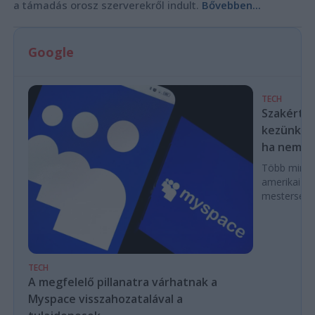
a támadás orosz szerverekről indult.
Bővebben...
Google
TECH
Szakértők
kezünkből
ha nem las
Több mint ez
amerikai k
mesterséges
TECH
A megfelelő pillanatra várhatnak a
Myspace visszahozatalával a