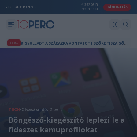
362.08 Ft
2026. Augusztus 6.
TÁMOGATÁS
313.38 Ft
K
IGYULLADT A SZÁRAZRA VONTATOTT SZŐKE TISZA GŐZHAJÓ SZEGEDEN
FRISS
TECH
Olvasási idő: 2 perc
Böngésző-kiegészítő leplezi le a
fideszes kamuprofilokat