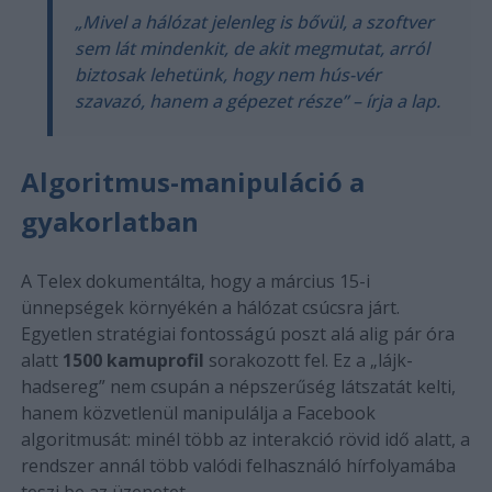
„Mivel a hálózat jelenleg is bővül, a szoftver
sem lát mindenkit, de akit megmutat, arról
biztosak lehetünk, hogy nem hús-vér
szavazó, hanem a gépezet része” – írja a lap.
Algoritmus-manipuláció a
gyakorlatban
A Telex dokumentálta, hogy a március 15-i
ünnepségek környékén a hálózat csúcsra járt.
Egyetlen stratégiai fontosságú poszt alá alig pár óra
alatt
1500 kamuprofil
sorakozott fel. Ez a „lájk-
hadsereg” nem csupán a népszerűség látszatát kelti,
hanem közvetlenül manipulálja a Facebook
algoritmusát: minél több az interakció rövid idő alatt, a
rendszer annál több valódi felhasználó hírfolyamába
teszi be az üzenetet.