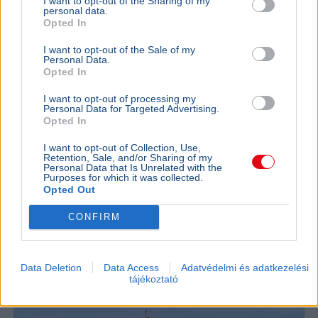
I want to opt-out of the Sharing of my
personal data.
Opted In
I want to opt-out of the Sale of my
Personal Data.
Opted In
Időjárás
Klímaváltozás
I want to opt-out of processing my
Personal Data for Targeted Advertising.
António Guterres ENSZ-főtitkár szerint az erős El Niño
Opted In
miatt forró nyárvége és ősz várható, a WMO szerint a
hatások novemberben tetőznek.
Bővebben...
I want to opt-out of Collection, Use,
Retention, Sale, and/or Sharing of my
Personal Data that Is Unrelated with the
TECH
2026. augusztus 2.
Purposes for which it was collected.
Hiába van 350 ezer napelem
Opted Out
Magyarországon, egy áramszünet alatt
CONFIRM
tehetetlenek
Data Deletion
Data Access
Adatvédelmi és adatkezelési
tájékoztató