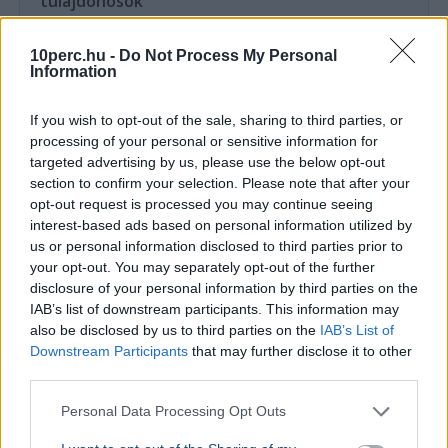
tulajdonosok
A Myspace tulajdonosai egy
dokumentumfilmben erősítették meg, hogy
10perc.hu -
Do Not Process My Personal
tervezik a 2000-es évek meghatározó közösségi
Information
oldalának újraindítását.
If you wish to opt-out of the sale, sharing to third parties, or
processing of your personal or sensitive information for
Ajánljuk még
targeted advertising by us, please use the below opt-out
section to confirm your selection. Please note that after your
TECH
2026. augusztus 2.
opt-out request is processed you may continue seeing
Az ENSZ-főtitkár szerint az El Niño miatt
interest-based ads based on personal information utilized by
forró ősz várható
us or personal information disclosed to third parties prior to
your opt-out. You may separately opt-out of the further
disclosure of your personal information by third parties on the
IAB’s list of downstream participants. This information may
also be disclosed by us to third parties on the
IAB’s List of
Downstream Participants
that may further disclose it to other
third parties.
Personal Data Processing Opt Outs