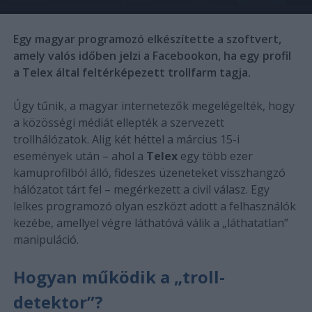
Egy magyar programozó elkészítette a szoftvert,
amely valós időben jelzi a Facebookon, ha egy profil
a Telex által feltérképezett trollfarm tagja.
Úgy tűnik, a magyar internetezők megelégelték, hogy
a közösségi médiát ellepték a szervezett
trollhálózatok. Alig két héttel a március 15-i
események után – ahol a
Telex
egy több ezer
kamuprofilból álló, fideszes üzeneteket visszhangzó
hálózatot tárt fel – megérkezett a civil válasz. Egy
lelkes programozó olyan eszközt adott a felhasználók
kezébe, amellyel végre láthatóvá válik a „láthatatlan”
manipuláció.
Hogyan működik a „troll-
detektor”?