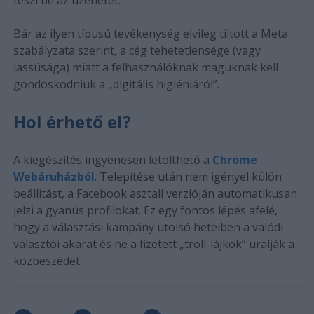
Bár az ilyen típusú tevékenység elvileg tiltott a Meta
szabályzata szerint, a cég tehetetlensége (vagy
lassúsága) miatt a felhasználóknak maguknak kell
gondoskodniuk a „digitális higiéniáról”.
Hol érhető el?
A kiegészítés ingyenesen letölthető a
Chrome
Webáruházból
. Telepítése után nem igényel külön
beállítást, a Facebook asztali verzióján automatikusan
jelzi a gyanús profilokat. Ez egy fontos lépés afelé,
hogy a választási kampány utolsó heteiben a valódi
választói akarat és ne a fizetett „troll-lájkok” uralják a
közbeszédet.