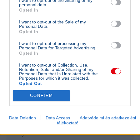
I want to opt-out of the Sharing of my
personal data.
Opted In
Google
I want to opt-out of the Sale of my
Personal Data.
Opted In
TECH
Szakértők
I want to opt-out of processing my
Personal Data for Targeted Advertising.
kezünkből
Opted In
ha nem las
I want to opt-out of Collection, Use,
Több mint ez
Retention, Sale, and/or Sharing of my
amerikai k
Personal Data that Is Unrelated with the
Purposes for which it was collected.
mesterséges
Opted Out
CONFIRM
TECH
A megfelelő pillanatra várhatnak a
Data Deletion
Data Access
Adatvédelmi és adatkezelési
tájékoztató
Myspace visszahozatalával a
tulajdonosok