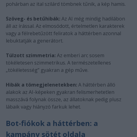
pohárban az ital szilárd tömbnek tűnik, a kép hamis.
Szöveg- és betűhibák:
Az AI még mindig hadilábon
áll az írással. Az elmosódott, értelmetlen karakterek
vagy a félrebetűzött feliratok a háttérben azonnal
lebuktatják a generátort.
Túlzott szimmetria:
Az emberi arc sosem
tökéletesen szimmetrikus. A természetellenes
„tökéletesség” gyakran a gép műve.
Hibák a tömegjelenetekben:
A háttérben álló
alakok az AI-képeken gyakran felismerhetetlen
masszává folynak össze, az állatoknak pedig plusz
lábaik vagy hiányzó farkuk lehet.
Bot-fiókok a háttérben: a
kampány sötét oldala