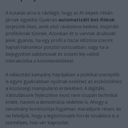
A kutatás arra is rávilágít, hogy az AI-képek ritkán
járnak egyedül. Gyakran
automatizált bot-fiókok
terjesztik őket, amik első ránézésre kedves, inspiráló
profiloknak tűnnek. Azonban itt is vannak árulkodó
jelek: gyanús, ha egy profil a hazai időzóna szerint
hajnali háromkor posztol sorozatban, vagy ha a
bejegyzései sablonosak és sosem lép valódi
interakcióba a kommentelőkkel.
A választási kampány hajrájában a politikai szereplők
is egyre gyakrabban nyúlnak ezekhez az eszközökhöz
a közösségi manipuláció érdekében. A digitális
írástudásunk fejlesztése most nem csupán technikai
érdek, hanem a demokrácia védelme is. Ahogy a
tanulmány konklúziója fogalmaz: maradjunk résen, és
ne feledjük, hogy a legbiztosabb forrás továbbra is a
személyes, hús-vér kapcsolat.