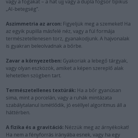
vagy a fogakat – a hat ujj vagy a dupla fogsor tipikus
„AI-betegség”.
Aszimmetria az arcon:
Figyeljük meg a szemeket! Ha
az egyik pupilla másfelé néz, vagy a fül formája
természetellenesen torz, gyanakodjunk. A hajvonalak
is gyakran beleolvadnak a bőrbe.
Zavar a környezetben:
Gyakoriak a lebegő tárgyak,
vagy olyan eszközök, amiket a képen szereplő alak
lehetetlen szögben tart.
Természetellenes textúrák:
Ha a bőr gyanúsan
sima, mint a porcelán, vagy a ruhák mintázata
szabálytalanul ismétlődik, jó eséllyel algoritmus áll a
háttérben.
A fizika és a gravitáció:
Nézzük meg az árnyékokat!
Ha nem a fényforrás irányába esnek, vagy ha egy