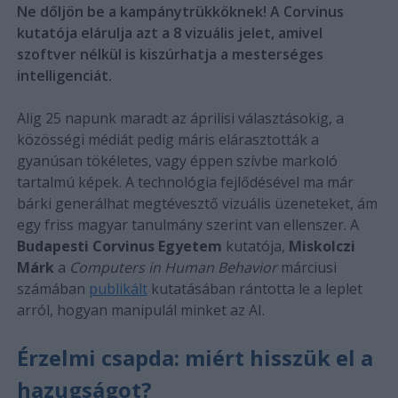
Ne dőljön be a kampánytrükköknek! A Corvinus
kutatója elárulja azt a 8 vizuális jelet, amivel
szoftver nélkül is kiszúrhatja a mesterséges
intelligenciát.
Alig 25 napunk maradt az áprilisi választásokig, a
közösségi médiát pedig máris elárasztották a
gyanúsan tökéletes, vagy éppen szívbe markoló
tartalmú képek. A technológia fejlődésével ma már
bárki generálhat megtévesztő vizuális üzeneteket, ám
egy friss magyar tanulmány szerint van ellenszer. A
Budapesti Corvinus Egyetem
kutatója,
Miskolczi
Márk
a
Computers in Human Behavior
márciusi
számában
publikált
kutatásában rántotta le a leplet
arról, hogyan manipulál minket az AI.
Érzelmi csapda: miért hisszük el a
hazugságot?