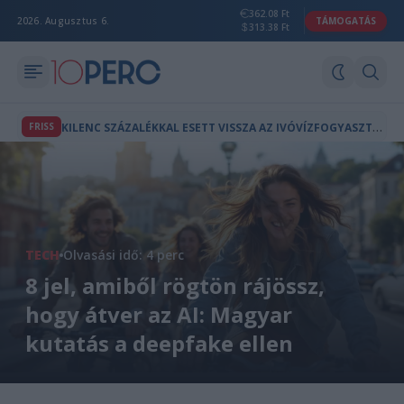
362.08 Ft
2026. Augusztus 6.
TÁMOGATÁS
313.38 Ft
K
ILENC SZÁZALÉKKAL ESETT VISSZA AZ IVÓVÍZFOGYASZTÁS AZ ELMÚLT NAPOKBAN
FRISS
TECH
Olvasási idő: 4 perc
8 jel, amiből rögtön rájössz,
hogy átver az AI: Magyar
kutatás a deepfake ellen