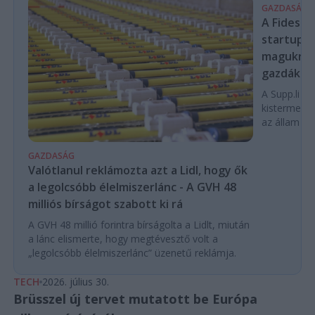
GAZDASÁG
A Fidesz-
startupba
magukra 
gazdákat
A Supp.li cs
kistermelők
az állam pe
GAZDASÁG
Valótlanul reklámozta azt a Lidl, hogy ők
a legolcsóbb élelmiszerlánc - A GVH 48
milliós bírságot szabott ki rá
A GVH 48 millió forintra bírságolta a Lidlt, miután
a lánc elismerte, hogy megtévesztő volt a
„legolcsóbb élelmiszerlánc” üzenetű reklámja.
TECH
2026. július 30.
Brüsszel új tervet mutatott be Európa