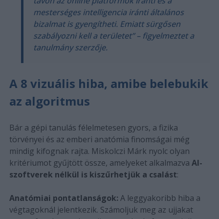
távon az online platformok iránti és a
mesterséges intelligencia iránti általános
bizalmat is gyengítheti. Emiatt sürgősen
szabályozni kell a területet” – figyelmeztet a
tanulmány szerzője.
A 8 vizuális hiba, amibe belebukik
az algoritmus
Bár a gépi tanulás félelmetesen gyors, a fizika
törvényei és az emberi anatómia finomságai még
mindig kifognak rajta. Miskolczi Márk nyolc olyan
kritériumot gyűjtött össze, amelyeket alkalmazva
AI-
szoftverek nélkül is kiszűrhetjük a csalást
:
Anatómiai pontatlanságok:
A leggyakoribb hiba a
végtagoknál jelentkezik. Számoljuk meg az ujjakat