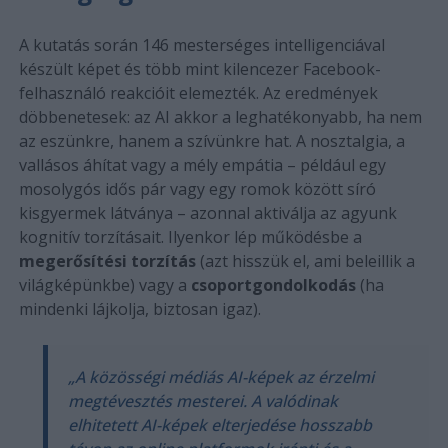
A kutatás során 146 mesterséges intelligenciával
készült képet és több mint kilencezer Facebook-
felhasználó reakcióit elemezték. Az eredmények
döbbenetesek: az AI akkor a leghatékonyabb, ha nem
az eszünkre, hanem a szívünkre hat. A nosztalgia, a
vallásos áhítat vagy a mély empátia – például egy
mosolygós idős pár vagy egy romok között síró
kisgyermek látványa – azonnal aktiválja az agyunk
kognitív torzításait. Ilyenkor lép működésbe a
megerősítési torzítás
(azt hisszük el, ami beleillik a
világképünkbe) vagy a
csoportgondolkodás
(ha
mindenki lájkolja, biztosan igaz).
„A közösségi médiás AI-képek az érzelmi
megtévesztés mesterei. A valódinak
elhitetett AI-képek elterjedése hosszabb