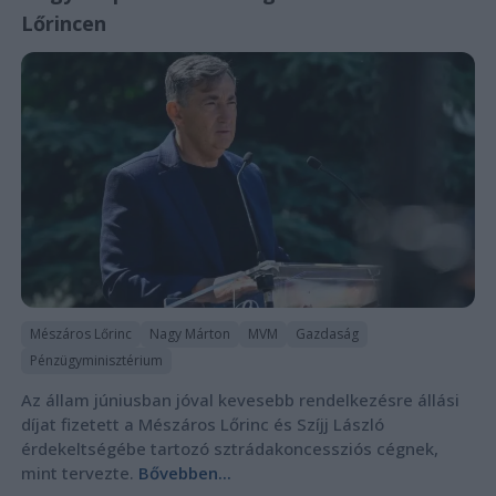
Lőrincen
Mészáros Lőrinc
Nagy Márton
MVM
Gazdaság
Pénzügyminisztérium
Az állam júniusban jóval kevesebb rendelkezésre állási
díjat fizetett a Mészáros Lőrinc és Szíjj László
érdekeltségébe tartozó sztrádakoncessziós cégnek,
mint tervezte.
Bővebben...