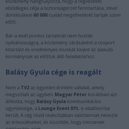
közlemény hangsúlyozza, hogy a cégvezetés
elsődleges célja a biztonságérzet fenntartása, mivel
döntésükkel
60 000
család megélhetését tartják szem
előtt.
Bár a levél pontos tartalmát nem hozták
nyilvánosságra, a közlemény zárásaként a csoport
kitartást és eredményes munkát kívánt az alakuló
kormánynak az előttük álló feladatokhoz.
Balásy Gyula cége is reagált
Nem a
TV2
az egyetlen érintett vállalat, amely
megszólalt az ügyben.
Magyar Péter
korábban azt
állította, hogy
Balásy Gyula
kommunikációs
ügynöksége, a
Lounge Event Kft.
is eladósorba
került. A cég rövid reakciójában valótlannak nevezte
az értesüléseket, és közölték, hogy nincsenek