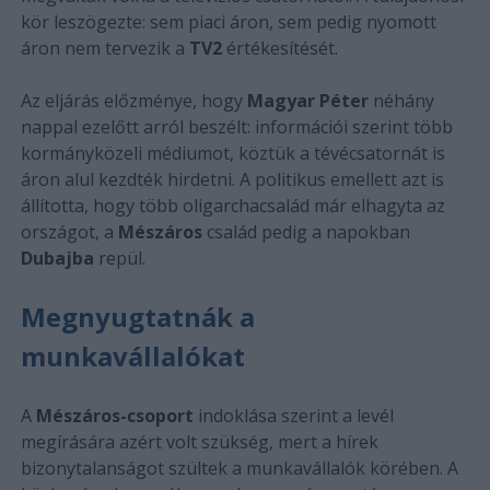
kör leszögezte: sem piaci áron, sem pedig nyomott
áron nem tervezik a
TV2
értékesítését.
Az eljárás előzménye, hogy
Magyar Péter
néhány
nappal ezelőtt arról beszélt: információi szerint több
kormányközeli médiumot, köztük a tévécsatornát is
áron alul kezdték hirdetni. A politikus emellett azt is
állította, hogy több oligarchacsalád már elhagyta az
országot, a
Mészáros
család pedig a napokban
Dubajba
repül.
Megnyugtatnák a
munkavállalókat
A
Mészáros-csoport
indoklása szerint a levél
megírására azért volt szükség, mert a hírek
bizonytalanságot szültek a munkavállalók körében. A