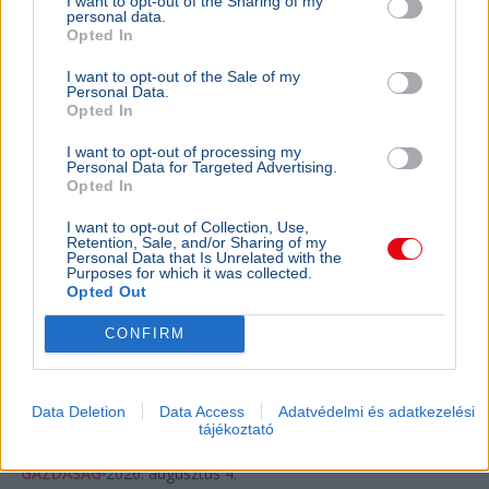
I want to opt-out of the Sharing of my
personal data.
Opted In
BELFÖLD
I want to opt-out of the Sale of my
Magyarországon a legnehezebb
Personal Data.
Opted In
szegényként bíróságra menni
Az Amnesty International Magyarország szerint
I want to opt-out of processing my
Personal Data for Targeted Advertising.
az EU-ban nálunk a legnehezebb szegényként
Opted In
bírósághoz fordulni, ezért a jövedelmi küszöb
emelését javaso...
I want to opt-out of Collection, Use,
Retention, Sale, and/or Sharing of my
Personal Data that Is Unrelated with the
Purposes for which it was collected.
Opted Out
GAZDASÁG
Béremelés
CONFIRM
nőhet a f
2026-ban a
nő a fizeté
Data Deletion
Data Access
Adatvédelmi és adatkezelési
cafeteria v
tájékoztató
GAZDASÁG
2026. augusztus 4.