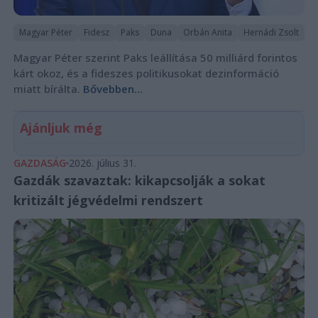
Magyar Péter
Fidesz
Paks
Duna
Orbán Anita
Hernádi Zsolt
Magyar Péter szerint Paks leállítása 50 milliárd forintos
kárt okoz, és a fideszes politikusokat dezinformáció
miatt bírálta.
Bővebben...
Ajánljuk még
GAZDASÁG
2026. július 31.
Gazdák szavaztak: kikapcsolják a sokat
kritizált jégvédelmi rendszert