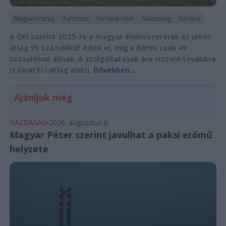
Magyarország
Turizmus
Európai Unió
Gazdaság
Európa
A GKI szerint 2025-re a magyar élelmiszerárak az uniós
átlag 95 százalékát érték el, míg a bérek csak 49
százalékon állnak. A szolgáltatások ára viszont továbbra
is jóval EU-átlag alatti.
Bővebben...
Ajánljuk még
GAZDASÁG
2026. augusztus 6.
Magyar Péter szerint javulhat a paksi erőmű
helyzete