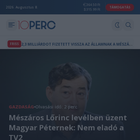
364.50 Ft
2026. Augusztus 8.
TÁMOGATÁS
315.99 Ft
2
,3 MILLIÁRDOT FIZETETT VISSZA AZ ÁLLAMNAK A MÉSZÁROS LŐRINCHEZ KÖTHETŐ MAGÁNTŐKEALAP
FRISS
GAZDASÁG
Olvasási idő: 2 perc
Mészáros Lőrinc levélben üzent
Magyar Péternek: Nem eladó a
TV2