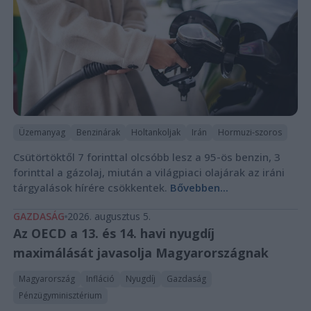
Üzemanyag
Benzinárak
Holtankoljak
Irán
Hormuzi-szoros
Csütörtöktől 7 forinttal olcsóbb lesz a 95-ös benzin, 3
forinttal a gázolaj, miután a világpiaci olajárak az iráni
tárgyalások hírére csökkentek.
Bővebben...
GAZDASÁG
2026. augusztus 5.
Az OECD a 13. és 14. havi nyugdíj
maximálását javasolja Magyarországnak
Magyarország
Infláció
Nyugdíj
Gazdaság
Pénzügyminisztérium