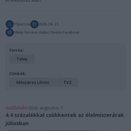
értékesítés alatt.
10perc.hu
2026. 04. 27.
Főkép forrása: Halász Noémi Facebook
Forrás:
Telex
Címkék:
Mészáros Lőrinc
TV2
GAZDASÁG
2026. augusztus 7.
4,4 százalékkal csökkentek az élelmiszerárak
júliusban