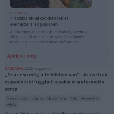
GAZDASÁG
4,4 százalékkal csökkentek az
élelmiszerárak júliusban
Az Országos Kereskedelmi Szövetség szerint a
júliusi 4,4 százalékos élelmiszer-árcsökkenés
miatt ideje lenne kivezetni az árrésstopot.
Ajánljuk még
GAZDASÁG
2026. augusztus 4.
„Ez az eső még a felhőkben van” - Az osztrák
csapadéktól függhet a paksi áramtermelés
sorsa
Magyarország
Időjárás
Magyar Péter
Paks
Atomerőmű
Hőség
Magyar Péter szerint a csütörtökön várható osztrák