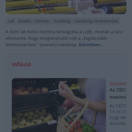
Lidl
Kutatás
Verseny
Gazdaság
Gazdasági Versenyhivatal
A GVH 48 millió forintra bírságolta a Lidlt, miután a lánc
elismerte, hogy megtévesztő volt a „legolcsóbb
élelmiszerlánc” üzenetű reklámja.
Bővebben...
Infláció
GAZDASÁG
Az OECD a 
maximálás
Az OECD leg
13. és 14. h
hogy elkerü
drasztikus e