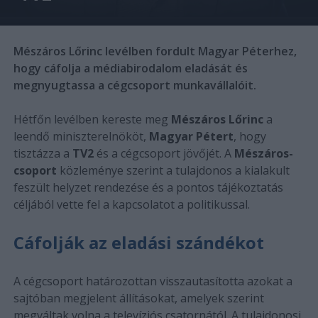
Mészáros Lőrinc levélben fordult Magyar Péterhez,
hogy cáfolja a médiabirodalom eladását és
megnyugtassa a cégcsoport munkavállalóit.
Hétfőn levélben kereste meg
Mészáros Lőrinc
a
leendő miniszterelnököt,
Magyar Pétert
, hogy
tisztázza a
TV2
és a cégcsoport jövőjét. A
Mészáros-
csoport
közleménye szerint a tulajdonos a kialakult
feszült helyzet rendezése és a pontos tájékoztatás
céljából vette fel a kapcsolatot a politikussal.
Cáfolják az eladási szándékot
A cégcsoport határozottan visszautasította azokat a
sajtóban megjelent állításokat, amelyek szerint
megváltak volna a televíziós csatornától. A tulajdonosi