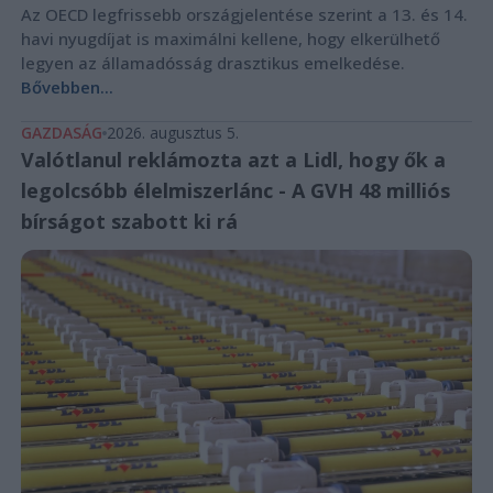
Az OECD legfrissebb országjelentése szerint a 13. és 14.
havi nyugdíjat is maximálni kellene, hogy elkerülhető
legyen az államadósság drasztikus emelkedése.
Bővebben...
GAZDASÁG
2026. augusztus 5.
Valótlanul reklámozta azt a Lidl, hogy ők a
legolcsóbb élelmiszerlánc - A GVH 48 milliós
bírságot szabott ki rá