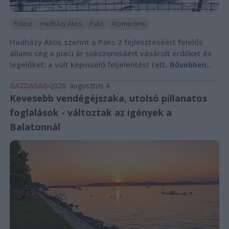
Fidesz
Hadházy Ákos
Paks
Atomerőmű
Hadházy Ákos szerint a Paks 2 fejlesztéséért felelős
állami cég a piaci ár sokszorosáért vásárolt erdőket és
legelőket; a volt képviselő feljelentést tett.
Bővebben...
GAZDASÁG
2026. augusztus 4.
Kevesebb vendégéjszaka, utolsó pillanatos
foglalások - változtak az igények a
Balatonnál