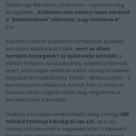
Dániel vagy Mészáros Lőrinc körei – szerezheti meg
az ingatlant.
„különben nem néhány hetet adnának
a “befektetőknek” eldönteni, hogy licitálnak-e”
–
írta.
A politikus szerint a belvárosi kormányzati épületek
sorozatos eladása azért zajlik,
mert az állam
horribilis összegekért új épületekbe költözik:
a
Várban felépített luxuspalotákba, valamint a Bosnyák
téren, a Városliget mellett és a MOL-torony közelében
megvásárolt irodaházakba. Ezeket – állítása szerint – a
kormányközeli vállalkozók, köztük Tiborcz István és
Garancsi István cégeitől vették meg, megmentve a
beruházásokat a bukástól.
Hadházy posztjában emlékeztetett: eddig mintegy
660
milliárd forintnyi költségről van szó,
de ez az
összeg szerinte ennél is magasabb lehet. A képviselő
hivatkozott azokra az iratokra is, amelyeket perben