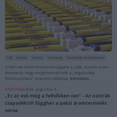
Lidl
Kutatás
Verseny
Gazdaság
Gazdasági Versenyhivatal
A GVH 48 millió forintra bírságolta a Lidlt, miután a lánc
elismerte, hogy megtévesztő volt a „legolcsóbb
élelmiszerlánc” üzenetű reklámja.
Bővebben...
GAZDASÁG
2026. augusztus 4.
„Ez az eső még a felhőkben van” - Az osztrák
csapadéktól függhet a paksi áramtermelés
sorsa