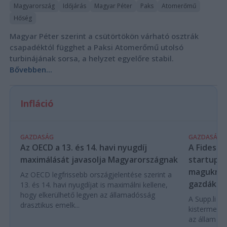
Magyarország
Időjárás
Magyar Péter
Paks
Atomerőmű
Hőség
Magyar Péter szerint a csütörtökön várható osztrák
csapadéktól függhet a Paksi Atomerőmű utolsó
turbinájának sorsa, a helyzet egyelőre stabil.
Bővebben...
Infláció
GAZDASÁG
GAZDASÁG
Az OECD a 13. és 14. havi nyugdíj
A Fidesz-
maximálását javasolja Magyarországnak
startupba
magukra 
Az OECD legfrissebb országjelentése szerint a
gazdákat
13. és 14. havi nyugdíjat is maximálni kellene,
hogy elkerülhető legyen az államadósság
A Supp.li cs
drasztikus emelk...
kistermelők
az állam pe