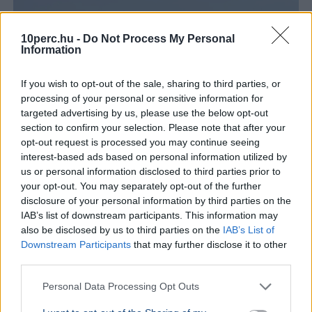
10perc.hu -
Do Not Process My Personal
Information
If you wish to opt-out of the sale, sharing to third parties, or
processing of your personal or sensitive information for
targeted advertising by us, please use the below opt-out
section to confirm your selection. Please note that after your
opt-out request is processed you may continue seeing
interest-based ads based on personal information utilized by
us or personal information disclosed to third parties prior to
your opt-out. You may separately opt-out of the further
Egyesült Államok
Irán
Kőolaj
Gazdaság
Hormuzi-szoros
disclosure of your personal information by third parties on the
IAB’s list of downstream participants. This information may
Scott Bessent amerikai pénzügyminiszter szerint még
also be disclosed by us to third parties on the
IAB’s List of
ma megállapodás születhet Irán és az Egyesült Államok
Downstream Participants
that may further disclose it to other
között a Hormuzi-szoros újranyitásáról.
Bővebben...
third parties.
GAZDASÁG
2026. augusztus 4.
Personal Data Processing Opt Outs
Harminc év után tényleg búcsúzhat