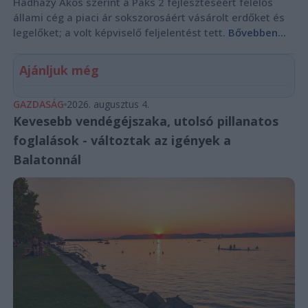
Hadházy Ákos szerint a Paks 2 fejlesztéséért felelős
állami cég a piaci ár sokszorosáért vásárolt erdőket és
legelőket; a volt képviselő feljelentést tett.
Bővebben...
Ajánljuk még
GAZDASÁG
2026. augusztus 4.
Kevesebb vendégéjszaka, utolsó pillanatos
foglalások - változtak az igények a
Balatonnál