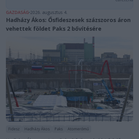
GAZDASÁG
2026. augusztus 4.
Hadházy Ákos: Ősfideszesek százszoros áron
vehettek földet Paks 2 bővítésére
Fidesz
Hadházy Ákos
Paks
Atomerőmű