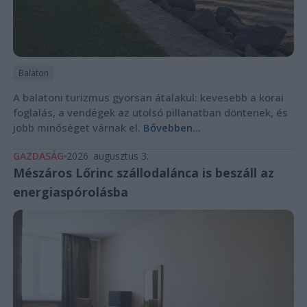
Balaton
A balatoni turizmus gyorsan átalakul: kevesebb a korai
foglalás, a vendégek az utolsó pillanatban döntenek, és
jobb minőséget várnak el.
Bővebben...
GAZDASÁG
2026. augusztus 3.
Mészáros Lőrinc szállodalánca is beszáll az
energiaspórolásba