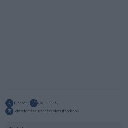
10perc.hu
2025. 09. 19.
Főkép forrása: Hadházy Ákos (facebook)