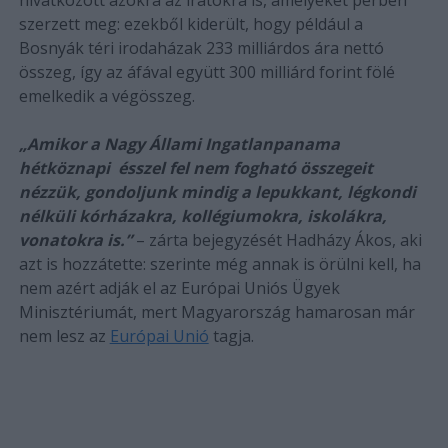
szerzett meg: ezekből kiderült, hogy például a
Bosnyák téri irodaházak 233 milliárdos ára nettó
összeg, így az áfával együtt 300 milliárd forint fölé
emelkedik a végösszeg.
„Amikor a Nagy Állami Ingatlanpanama
hétköznapi ésszel fel nem fogható összegeit
nézzük, gondoljunk mindig a lepukkant, légkondi
nélküli kórházakra, kollégiumokra, iskolákra,
vonatokra is.”
– zárta bejegyzését Hadházy Ákos, aki
azt is hozzátette: szerinte még annak is örülni kell, ha
nem azért adják el az Európai Uniós Ügyek
Minisztériumát, mert Magyarország hamarosan már
nem lesz az
Európai Unió
tagja.