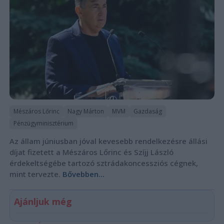
Mészáros Lőrinc
Nagy Márton
MVM
Gazdaság
Pénzügyminisztérium
Az állam júniusban jóval kevesebb rendelkezésre állási
díjat fizetett a Mészáros Lőrinc és Szíjj László
érdekeltségébe tartozó sztrádakoncessziós cégnek,
mint tervezte.
Bővebben...
Ajánljuk még