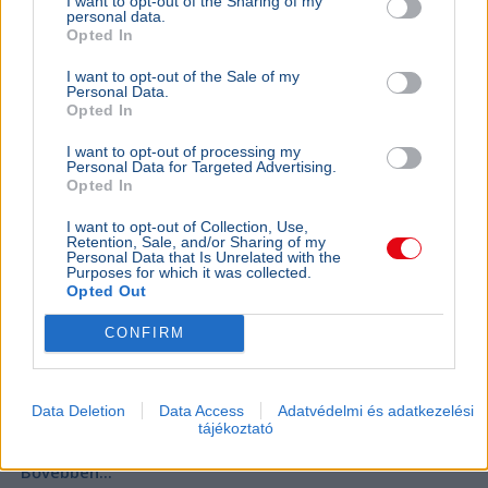
I want to opt-out of the Sharing of my
Magyarországtól a Tesco
personal data.
Opted In
I want to opt-out of the Sale of my
Personal Data.
Opted In
I want to opt-out of processing my
Personal Data for Targeted Advertising.
Opted In
I want to opt-out of Collection, Use,
Retention, Sale, and/or Sharing of my
Personal Data that Is Unrelated with the
Purposes for which it was collected.
Opted Out
CONFIRM
Magyarország
Morrisons
Gazdaság
Üzlet
A Tesco a Citigroupot és a Goldman Sachst bízta meg
Data Deletion
Data Access
Adatvédelmi és adatkezelési
közép-európai eladásának előkészítésével, a magyar
tájékoztató
hálózatot pedig önálló csomagban kínálhatják.
Bővebben...