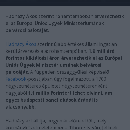
Hadházy Ákos szerint rohamtempóban árverezhetik
el az Európai Uniós Ügyek Minisztériumának
belvárosi palotáját.
Hadházy Ákos
szerint újabb értékes állami ingatlan
kerül árverezés alá: rohamtempóban,
1,9 milliárd
forintos kikiáltási áron árverezhetik el az Európai
Uniós Ügyek Minisztériumának belvárosi
palotáját.
A független országgyűlési képviselő
Facebook
-posztjában úgy fogalmazott, a 1700
négyzetméteres épületet négyzetméterenként
nagyjából
1,1 millió forintért lehet elvinni, ami
egyes budapesti panellakások áránál is
alacsonyabb.
Hadházy azt állítja, hogy már előre eldőlt, mely
kormányközeli üzletember – Tiborcz István, Jellinek