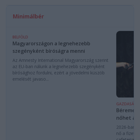
Minimálbér
BELFÖLD
Magyarországon a legnehezebb
szegényként bíróságra menni
Az Amnesty International Magyarország szerint
az EU-ban nálunk a legnehezebb szegényként
bírósághoz fordulni, ezért a jövedelmi küszöb
emelését javaso...
GAZDASÁG
Béremelés
nőhet a f
2026-ban a
nő a fizeté
cafeteria v