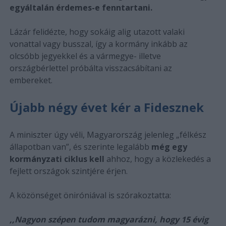
egyáltalán érdemes-e fenntartani.
Lázár felidézte, hogy sokáig alig utazott valaki
vonattal vagy busszal, így a kormány inkább az
olcsóbb jegyekkel és a vármegye- illetve
országbérlettel próbálta visszacsábítani az
embereket.
Újabb négy évet kér a Fidesznek
A miniszter úgy véli, Magyarország jelenleg „félkész
állapotban van”, és szerinte legalább
még egy
kormányzati ciklus kell
ahhoz, hogy a közlekedés a
fejlett országok szintjére érjen.
A közönséget öniróniával is szórakoztatta:
,,Nagyon szépen tudom magyarázni, hogy 15 évig