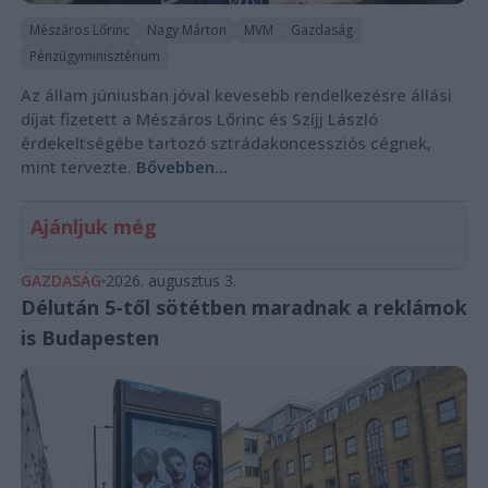
Mészáros Lőrinc
Nagy Márton
MVM
Gazdaság
Pénzügyminisztérium
Az állam júniusban jóval kevesebb rendelkezésre állási
díjat fizetett a Mészáros Lőrinc és Szíjj László
érdekeltségébe tartozó sztrádakoncessziós cégnek,
mint tervezte.
Bővebben...
Ajánljuk még
GAZDASÁG
2026. augusztus 3.
Délután 5-től sötétben maradnak a reklámok
is Budapesten