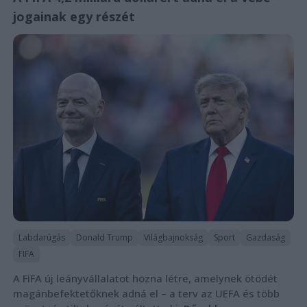
jogainak egy részét
Labdarúgás
Donald Trump
Világbajnokság
Sport
Gazdaság
FIFA
A FIFA új leányvállalatot hozna létre, amelynek ötödét
magánbefektetőknek adná el – a terv az UEFA és több