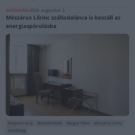
GAZDASÁG
2026. augusztus 3.
Mészáros Lőrinc szállodalánca is beszáll az
energiaspórolásba
Magyarország
Miniszterelnök
Magyar Péter
Mészáros Lőrinc
Gazdaság