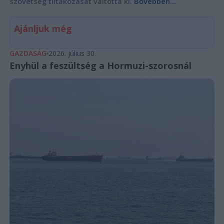
szövetség tiltakozását váltotta ki.
Bővebben...
Ajánljuk még
GAZDASÁG
2026. július 30.
Enyhül a feszültség a Hormuzi-szorosnál