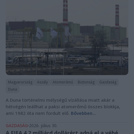
Magyarország
Aszály
Atomerőmű
Biztonság
Gazdaság
Duna
A Duna történelmi mélységű vízállása miatt akár a
hétvégén leállhat a paksi atomerőmű összes blokkja,
ami 1982 óta nem fordult elő.
Bővebben...
GAZDASÁG
2026. július 30.
A FIFA 4,2 milliárd dollárért adná el a vébé