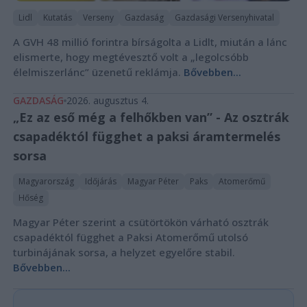
Lidl
Kutatás
Verseny
Gazdaság
Gazdasági Versenyhivatal
A GVH 48 millió forintra bírságolta a Lidlt, miután a lánc
elismerte, hogy megtévesztő volt a „legolcsóbb
élelmiszerlánc” üzenetű reklámja.
Bővebben...
GAZDASÁG
2026. augusztus 4.
„Ez az eső még a felhőkben van” - Az osztrák
csapadéktól függhet a paksi áramtermelés
sorsa
Magyarország
Időjárás
Magyar Péter
Paks
Atomerőmű
Hőség
Magyar Péter szerint a csütörtökön várható osztrák
csapadéktól függhet a Paksi Atomerőmű utolsó
turbinájának sorsa, a helyzet egyelőre stabil.
Bővebben...