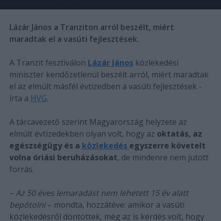
Lázár János a Tranziton arról beszélt, miért
maradtak el a vasúti fejlesztések.
A Tranzit fesztiválon
Lázár János
közlekedési
miniszter kendőzetlenül beszélt arról, miért maradtak
el az elmúlt másfél évtizedben a vasúti fejlesztések -
írta a
HVG
.
A tárcavezető szerint Magyarország helyzete az
elmúlt évtizedekben olyan volt, hogy az
oktatás, az
egészségügy és a
közlekedés
egyszerre követelt
volna óriási beruházásokat
, de mindenre nem jutott
forrás.
–
Az 50 éves lemaradást nem lehetett 15 év alatt
bepótolni
– mondta, hozzátéve: amikor a vasúti
közlekedésről döntöttek, még az is kérdés volt, hogy