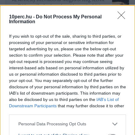
az EU-ban nálunk a legnehezebb szegényként
bírósághoz fordulni, ezért a jövedelmi küszöb
10perc.hu -
Do Not Process My Personal
emelését javaso...
Information
If you wish to opt-out of the sale, sharing to third parties, or
GAZDASÁG
processing of your personal or sensitive information for
Béremelés
targeted advertising by us, please use the below opt-out
nőhet a f
section to confirm your selection. Please note that after your
opt-out request is processed you may continue seeing
2026-ban a
interest-based ads based on personal information utilized by
nő a fizeté
us or personal information disclosed to third parties prior to
cafeteria v
your opt-out. You may separately opt-out of the further
disclosure of your personal information by third parties on the
GAZDASÁG
2026. augusztus 4.
IAB’s list of downstream participants. This information may
Hadházy Ákos: Ősfideszesek százszoros áron
also be disclosed by us to third parties on the
IAB’s List of
vehettek földet Paks 2 bővítésére
Downstream Participants
that may further disclose it to other
third parties.
Personal Data Processing Opt Outs