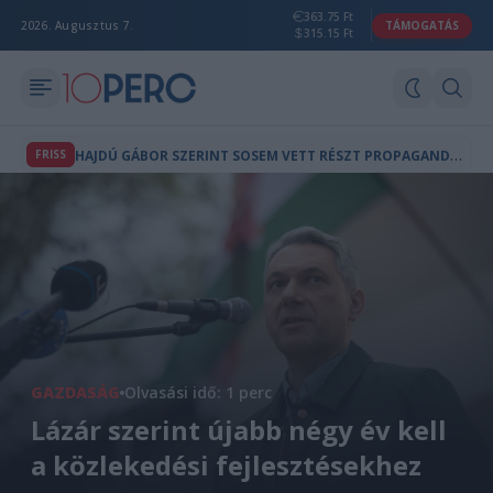
363.75 Ft
2026. Augusztus 7.
TÁMOGATÁS
315.15 Ft
H
AJDÚ GÁBOR SZERINT SOSEM VETT RÉSZT PROPAGANDAMŰSOROK KÉSZÍTÉSÉBEN
FRISS
GAZDASÁG
Olvasási idő: 1 perc
Lázár szerint újabb négy év kell
a közlekedési fejlesztésekhez