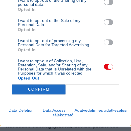
I want to opt-out of the Sharing of my
personal data.
Opted In
I want to opt-out of the Sale of my
Personal Data.
Opted In
I want to opt-out of processing my
Personal Data for Targeted Advertising.
Opted In
I want to opt-out of Collection, Use,
Fidesz
Hadházy Ákos
Paks
Atomerőmű
Retention, Sale, and/or Sharing of my
Personal Data that Is Unrelated with the
Purposes for which it was collected.
Hadházy Ákos szerint a Paks 2 fejlesztéséért felelős
Opted Out
állami cég a piaci ár sokszorosáért vásárolt erdőket és
legelőket; a volt képviselő feljelentést tett.
Bővebben...
CONFIRM
Ajánljuk még
Data Deletion
Data Access
Adatvédelmi és adatkezelési
tájékoztató
GAZDASÁG
2026. augusztus 4.
Kevesebb vendégéjszaka, utolsó pillanatos