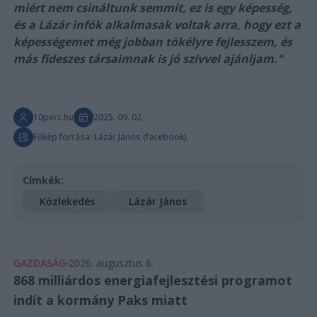
miért nem csináltunk semmit, ez is egy képesség,
és a Lázár infók alkalmasak voltak arra, hogy ezt a
képességemet még jobban tökélyre fejlesszem, és
más fideszes társaimnak is jó szívvel ajánljam."
10perc.hu
2025. 09. 02.
Főkép forrása: Lázár János (facebook)
Címkék:
Közlekedés
Lázár János
GAZDASÁG
2026. augusztus 6.
868 milliárdos energiafejlesztési programot
indít a kormány Paks miatt