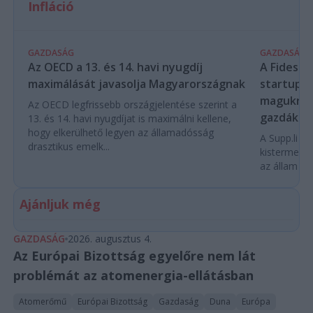
Infláció
GAZDASÁG
GAZDASÁG
Az OECD a 13. és 14. havi nyugdíj
A Fidesz-
maximálását javasolja Magyarországnak
startupba
magukra 
Az OECD legfrissebb országjelentése szerint a
gazdákat
13. és 14. havi nyugdíjat is maximálni kellene,
hogy elkerülhető legyen az államadósság
A Supp.li cs
drasztikus emelk...
kistermelők
az állam pe
Ajánljuk még
GAZDASÁG
2026. augusztus 4.
Az Európai Bizottság egyelőre nem lát
problémát az atomenergia-ellátásban
Atomerőmű
Európai Bizottság
Gazdaság
Duna
Európa