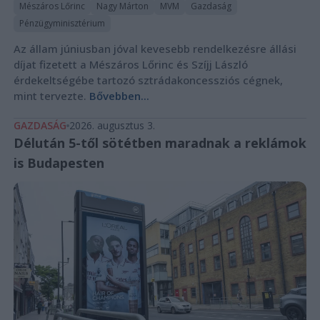
Mészáros Lőrinc
Nagy Márton
MVM
Gazdaság
Pénzügyminisztérium
Az állam júniusban jóval kevesebb rendelkezésre állási
díjat fizetett a Mészáros Lőrinc és Szíjj László
érdekeltségébe tartozó sztrádakoncessziós cégnek,
mint tervezte.
Bővebben...
GAZDASÁG
2026. augusztus 3.
Délután 5-től sötétben maradnak a reklámok
is Budapesten