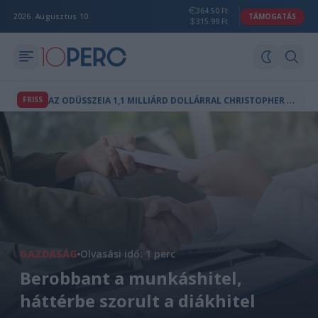
364.50 Ft
2026. Augusztus 10.
TÁMOGATÁS
315.99 Ft
A
Z ODÜSSZEIA 1,1 MILLIÁRD DOLLÁRRAL CHRISTOPHER NOLAN LEGNAGYOBB BEVÉTELŰ FILMJE
FRISS
GAZDASÁG
Olvasási idő: 1 perc
Berobbant a munkáshitel,
háttérbe szorult a diákhitel