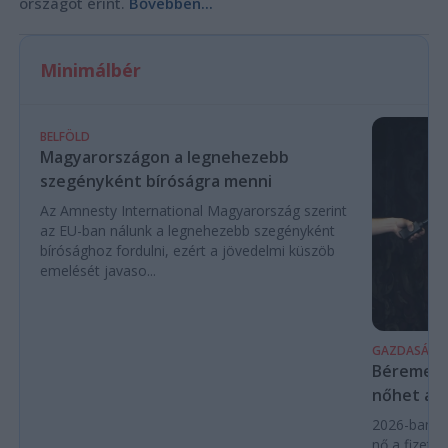
országot érint.
Bővebben...
Minimálbér
BELFÖLD
Magyarországon a legnehezebb
szegényként bíróságra menni
Az Amnesty International Magyarország szerint
az EU-ban nálunk a legnehezebb szegényként
bírósághoz fordulni, ezért a jövedelmi küszöb
emelését javaso...
GAZDASÁG
Béremelés
nőhet a f
2026-ban a
nő a fizeté