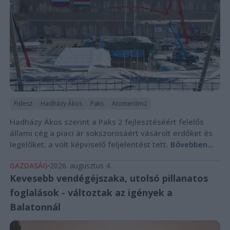
Fidesz
Hadházy Ákos
Paks
Atomerőmű
Hadházy Ákos szerint a Paks 2 fejlesztéséért felelős
állami cég a piaci ár sokszorosáért vásárolt erdőket és
legelőket; a volt képviselő feljelentést tett.
Bővebben...
GAZDASÁG
2026. augusztus 4.
Kevesebb vendégéjszaka, utolsó pillanatos
foglalások - változtak az igények a
Balatonnál