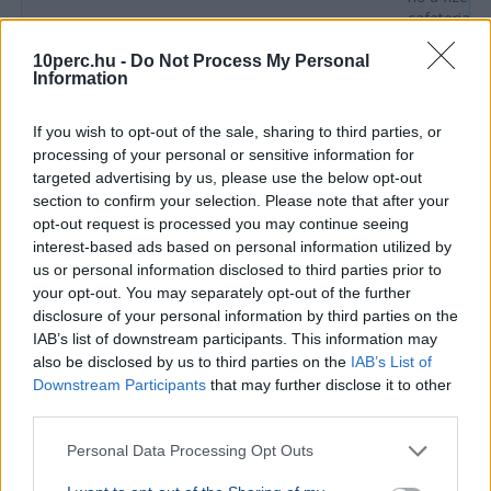
cafeteria v
10perc.hu -
Do Not Process My Personal
GAZDASÁG
2026. augusztus 4.
Information
Amerika bejelentette: közel a Hormuzi-
szoros megnyitása
If you wish to opt-out of the sale, sharing to third parties, or
processing of your personal or sensitive information for
targeted advertising by us, please use the below opt-out
section to confirm your selection. Please note that after your
opt-out request is processed you may continue seeing
interest-based ads based on personal information utilized by
us or personal information disclosed to third parties prior to
your opt-out. You may separately opt-out of the further
disclosure of your personal information by third parties on the
IAB’s list of downstream participants. This information may
also be disclosed by us to third parties on the
IAB’s List of
Downstream Participants
that may further disclose it to other
third parties.
Personal Data Processing Opt Outs