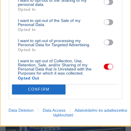
I want to opt-out of the Sharing of my
personal data.
Egyesült Államok
Irán
Kőolaj
Gazdaság
Hormuzi-szoros
Opted In
Scott Bessent amerikai pénzügyminiszter szerint még
I want to opt-out of the Sale of my
ma megállapodás születhet Irán és az Egyesült Államok
Personal Data.
között a Hormuzi-szoros újranyitásáról.
Bővebben...
Opted In
I want to opt-out of processing my
Ajánljuk még
Personal Data for Targeted Advertising.
Opted In
GAZDASÁG
2026. augusztus 4.
I want to opt-out of Collection, Use,
Retention, Sale, and/or Sharing of my
Harminc év után tényleg búcsúzhat
Personal Data that Is Unrelated with the
Purposes for which it was collected.
Magyarországtól a Tesco
Opted Out
CONFIRM
Data Deletion
Data Access
Adatvédelmi és adatkezelési
tájékoztató