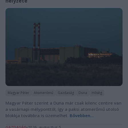
helyzete
Magyar Péter
Atomerőmű
Gazdaság
Duna
Hőség
Magyar Péter szerint a Duna már csak kilenc centire van
a vasárnapi mélyponttól, így a paksi atomerőmű utolsó
blokkja továbbra is üzemelhet.
Bővebben...
GAZDASÁG
2026. augusztus 5.