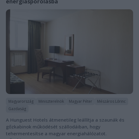
energiaspórolásba
Magyarország
Miniszterelnök
Magyar Péter
Mészáros Lőrinc
Gazdaság
A Hunguest Hotels átmenetileg leállítja a szaunák és
gőzkabinok működését szállodáiban, hogy
tehermentesítse a magyar energiahálózatot.