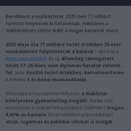
Berobbant a munkáshitel: 2025-ben 77 milliárd
forintot helyeztek ki fiataloknak, miközben a
diákhitelezés szinte leállt a magas kamatok miatt.
2025 eleje óta 77 milliárd forint értékben 20 ezer
munkáshitelt folyósítottak a bankok
– derül ki a
Népszava cikkéből
. Az új,
államilag támogatott
hitelt 17–26 éves, nem diplomás fiatalok vehetik
fel
, akár
4 millió forint értékben, kamatmentesen
.
A feltétel:
5 év hazai munkavállalás
.
Miközben a munkáshitel felfutott,
a diákhitel
kihelyezése gyakorlatilag megállt
. Ennek oka
elsősorban a szabad felhasználású Diákhitel1
magas,
9,65%-os kamata
. Ezzel szemben a munkáshitel
olcsó, rugalmas és politikai célokat is szolgál
.