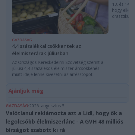
13. és 14. h
hogy elkerü
drasztikus e
GAZDASÁG
4,4 százalékkal csökkentek az
élelmiszerárak júliusban
Az Országos Kereskedelmi Szövetség szerint a
júliusi 4,4 százalékos élelmiszer-árcsökkenés
miatt ideje lenne kivezetni az árrésstopot.
Ajánljuk még
GAZDASÁG
2026. augusztus 5.
Valótlanul reklámozta azt a Lidl, hogy ők a
legolcsóbb élelmiszerlánc - A GVH 48 milliós
bírságot szabott ki rá