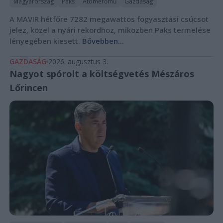
Magyarország
Paks
Atomerőmű
Gazdaság
A MAVIR hétfőre 7282 megawattos fogyasztási csúcsot
jelez, közel a nyári rekordhoz, miközben Paks termelése
lényegében kiesett.
Bővebben...
GAZDASÁG
2026. augusztus 3.
Nagyot spórolt a költségvetés Mészáros
Lőrincen