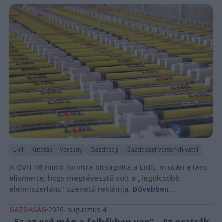
Lidl
Kutatás
Verseny
Gazdaság
Gazdasági Versenyhivatal
A GVH 48 millió forintra bírságolta a Lidlt, miután a lánc
elismerte, hogy megtévesztő volt a „legolcsóbb
élelmiszerlánc” üzenetű reklámja.
Bővebben...
GAZDASÁG
2026. augusztus 4.
„Ez az eső még a felhőkben van” - Az osztrák