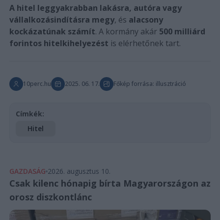
A hitel leggyakrabban lakásra, autóra vagy
vállalkozásindításra megy
, és
alacsony
kockázatúnak számít
. A kormány akár
500 milliárd
forintos hitelkihelyezést
is elérhetőnek tart.
10perc.hu
2025. 06. 17.
Főkép forrása: illusztráció
Címkék:
Hitel
GAZDASÁG
2026. augusztus 10.
Csak kilenc hónapig bírta Magyarországon az
orosz diszkontlánc