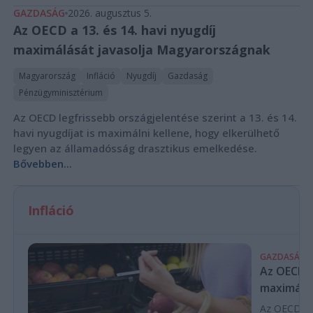
GAZDASÁG
2026. augusztus 5.
Az OECD a 13. és 14. havi nyugdíj
maximálását javasolja Magyarországnak
Magyarország
Infláció
Nyugdíj
Gazdaság
Pénzügyminisztérium
Az OECD legfrissebb országjelentése szerint a 13. és 14.
havi nyugdíjat is maximálni kellene, hogy elkerülhető
legyen az államadósság drasztikus emelkedése.
Bővebben...
Infláció
GAZDASÁG
Az OECD a 
maximálás
Az OECD leg