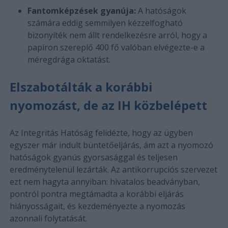
Fantomképzések gyanúja:
A hatóságok
számára eddig semmilyen kézzelfogható
bizonyíték nem állt rendelkezésre arról, hogy a
papíron szereplő 400 fő valóban elvégezte-e a
méregdrága oktatást.
Elszabotálták a korábbi
nyomozást, de az IH közbelépett
Az Integritás Hatóság felidézte, hogy az ügyben
egyszer már indult büntetőeljárás, ám azt a nyomozó
hatóságok gyanús gyorsasággal és teljesen
eredménytelenül lezárták. Az antikorrupciós szervezet
ezt nem hagyta annyiban: hivatalos beadványban,
pontról pontra megtámadta a korábbi eljárás
hiányosságait, és kezdeményezte a nyomozás
azonnali folytatását.