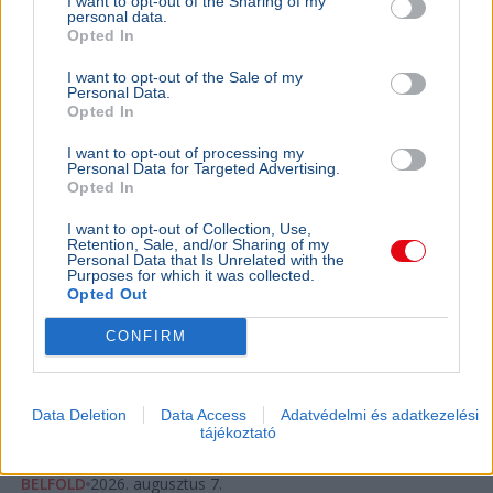
I want to opt-out of the Sharing of my
personal data.
Opted In
I want to opt-out of the Sale of my
Personal Data.
Opted In
I want to opt-out of processing my
Personal Data for Targeted Advertising.
Opted In
I want to opt-out of Collection, Use,
Retention, Sale, and/or Sharing of my
Personal Data that Is Unrelated with the
Purposes for which it was collected.
Opted Out
CONFIRM
Magyar Péter
Köztársasági elnök
Magyar Péter szerint nem lesz meglepetés a
köztársasági elnökjelöltek neveiben, a parlament
Data Deletion
Data Access
Adatvédelmi és adatkezelési
tájékoztató
kedden választ a három jelölt közül.
Bővebben...
BELFÖLD
2026. augusztus 7.