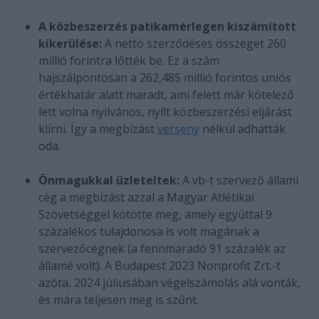
A közbeszerzés patikamérlegen kiszámított
kikerülése:
A nettó szerződéses összeget 260
millió forintra lőtték be. Ez a szám
hajszálpontosan a 262,485 millió forintos uniós
értékhatár alatt maradt, ami felett már kötelező
lett volna nyilvános, nyílt közbeszerzési eljárást
kiírni. Így a megbízást
verseny
nélkül adhatták
oda.
Önmagukkal üzleteltek:
A vb-t szervező állami
cég a megbízást azzal a Magyar Atlétikai
Szövetséggel kötötte meg, amely egyúttal 9
százalékos tulajdonosa is volt magának a
szervezőcégnek (a fennmaradó 91 százalék az
államé volt). A Budapest 2023 Nonprofit Zrt.-t
azóta, 2024 júliusában végelszámolás alá vonták,
és mára teljesen meg is szűnt.