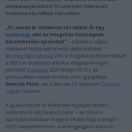
munkanapján kötött 51-szeresen túlárazott,
közbeszerzés nélküli szerződést.
„51-szeres ár. Közbeszerzés nélkül. És egy
nyomozás
, ami az Integritás Hatóságnak
köszönhetően újraindult”
– ezekkel a súlyos
szavakkal indítja legfrissebb tájékoztatását
az
Integritás Hatóság
(IH). A vizsgálat középpontjában
a 2023-as budapesti atlétikai világbajnokságot
szervező
Budapest
2023 Nonprofit Zrt. áll,
pontosabban annak korábbi vezérigazgatója,
Deutsch Péter
, aki a fideszes
EP
-képviselő
Deutsch
Tamás
testvére.
A gyanú szerint az időközben rejtélyes módon
milliárdossá vált Deutsch Péter – aki körül a
sportdiplomáciában is egyre inkább fogy a levegő –
2022 szeptemberében, a vezérigazgatói poszton