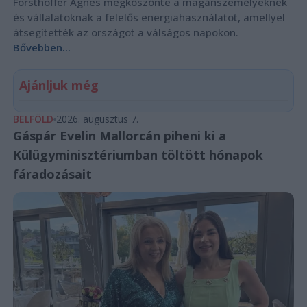
Forsthoffer Ágnes megköszönte a magánszemélyeknek
és vállalatoknak a felelős energiahasználatot, amellyel
átsegítették az országot a válságos napokon.
Bővebben...
Ajánljuk még
BELFÖLD
2026. augusztus 7.
Gáspár Evelin Mallorcán piheni ki a
Külügyminisztériumban töltött hónapok
fáradozásait