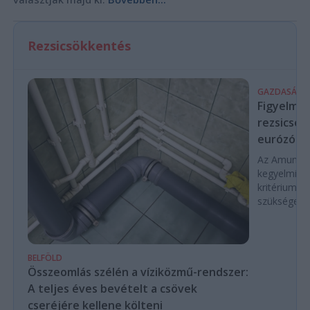
Rezsicsökkentés
GAZDASÁG
Figyelmez
rezsicsök
eurózóná
Az Amundi 
kegyelmi id
kritériumok
szükségese
BELFÖLD
Összeomlás szélén a víziközmű-rendszer:
A teljes éves bevételt a csövek
cseréjére kellene költeni