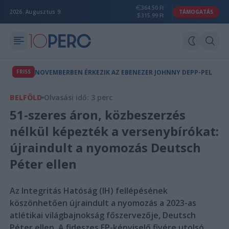
364.50 Ft
2026. Augusztus 9.
TÁMOGATÁS
315.99 Ft
FRISS
NOVEMBERBEN ÉRKEZIK AZ EBENEZER JOHNNY DEPP-PEL
BELFÖLD
Olvasási idő: 3 perc
51-szeres áron, közbeszerzés
nélkül képezték a versenybírókat:
újraindult a nyomozás Deutsch
Péter ellen
Az Integritás Hatóság (IH) fellépésének
köszönhetően újraindult a nyomozás a 2023-as
atlétikai világbajnokság főszervezője, Deutsch
Péter ellen. A fideszes EP-képviselő fivére utolsó