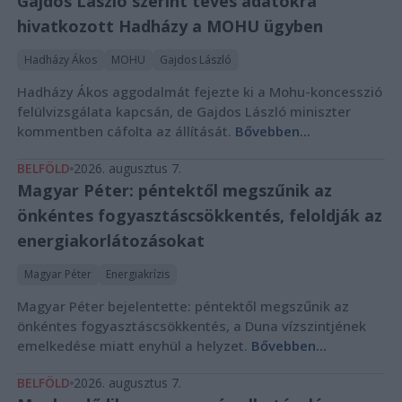
Gajdos László szerint téves adatokra
hivatkozott Hadházy a MOHU ügyben
Hadházy Ákos
MOHU
Gajdos László
Hadházy Ákos aggodalmát fejezte ki a Mohu-koncesszió
felülvizsgálata kapcsán, de Gajdos László miniszter
kommentben cáfolta az állítását.
Bővebben...
BELFÖLD
2026. augusztus 7.
Magyar Péter: péntektől megszűnik az
önkéntes fogyasztáscsökkentés, feloldják az
energiakorlátozásokat
Magyar Péter
Energiakrízis
Magyar Péter bejelentette: péntektől megszűnik az
önkéntes fogyasztáscsökkentés, a Duna vízszintjének
emelkedése miatt enyhül a helyzet.
Bővebben...
BELFÖLD
2026. augusztus 7.