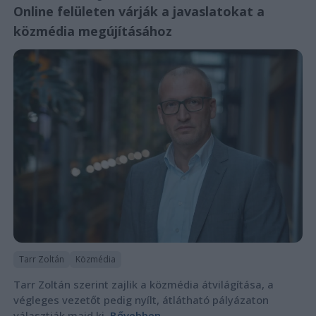
Online felületen várják a javaslatokat a
közmédia megújításához
Tarr Zoltán
Közmédia
Tarr Zoltán szerint zajlik a közmédia átvilágítása, a
végleges vezetőt pedig nyílt, átlátható pályázaton
választják majd ki.
Bővebben...