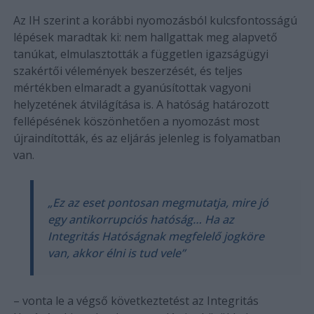
Az IH szerint a korábbi nyomozásból kulcsfontosságú
lépések maradtak ki: nem hallgattak meg alapvető
tanúkat, elmulasztották a független igazságügyi
szakértői vélemények beszerzését, és teljes
mértékben elmaradt a gyanúsítottak vagyoni
helyzetének átvilágítása is. A hatóság határozott
fellépésének köszönhetően a nyomozást most
újraindították, és az eljárás jelenleg is folyamatban
van.
„Ez az eset pontosan megmutatja, mire jó
egy antikorrupciós hatóság… Ha az
Integritás Hatóságnak megfelelő jogköre
van, akkor élni is tud vele”
– vonta le a végső következtetést az Integritás