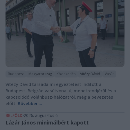
Budapest
Magyarország
Közlekedés
Vitézy Dávid
Vasút
Vitézy Dávid társadalmi egyeztetést indított a
Budapest–Belgrád vasútvonal új menetrendjéről és a
kapcsolódó Volánbusz-hálózatról, még a bevezetés
előtt.
Bővebben...
BELFÖLD
2026. augusztus 6.
Lázár János minimálbért kapott