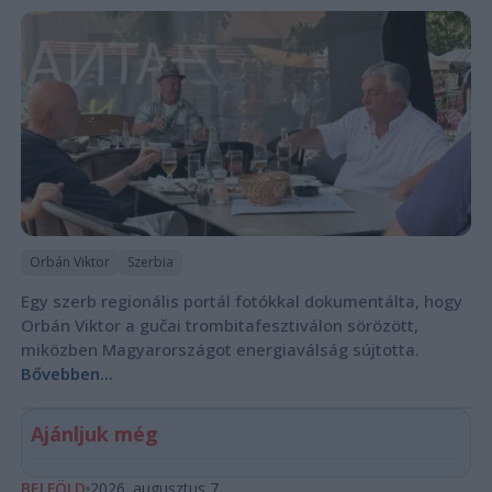
Orbán Viktor
Szerbia
Egy szerb regionális portál fotókkal dokumentálta, hogy
Orbán Viktor a gučai trombitafesztiválon sörözött,
miközben Magyarországot energiaválság sújtotta.
Bővebben...
Ajánljuk még
BELFÖLD
2026. augusztus 7.