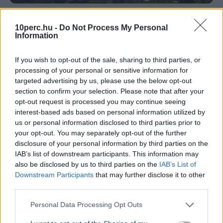
Paks
Energiakrízis
10perc.hu -
Do Not Process My Personal
A Duna vízszintje Paksnál emelkedik, ám az atomerőmű
Information
továbbra is jelentősen visszaterhelt állapotban,
mindössze 230 megawatton működik.
Bővebben...
If you wish to opt-out of the sale, sharing to third parties, or
processing of your personal or sensitive information for
BELFÖLD
2026. augusztus 7.
targeted advertising by us, please use the below opt-out
Három jelöltből választ köztársasági elnököt
section to confirm your selection. Please note that after your
a parlament kedden
opt-out request is processed you may continue seeing
interest-based ads based on personal information utilized by
us or personal information disclosed to third parties prior to
your opt-out. You may separately opt-out of the further
disclosure of your personal information by third parties on the
IAB’s list of downstream participants. This information may
also be disclosed by us to third parties on the
IAB’s List of
Downstream Participants
that may further disclose it to other
third parties.
Personal Data Processing Opt Outs