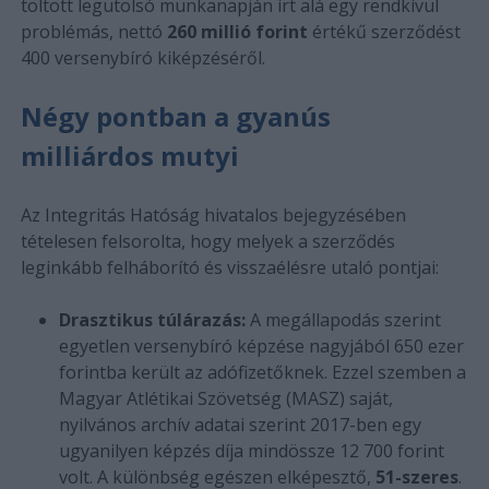
töltött legutolsó munkanapján írt alá egy rendkívül
problémás, nettó
260 millió forint
értékű szerződést
400 versenybíró kiképzéséről.
Négy pontban a gyanús
milliárdos mutyi
Az Integritás Hatóság hivatalos bejegyzésében
tételesen felsorolta, hogy melyek a szerződés
leginkább felháborító és visszaélésre utaló pontjai:
Drasztikus túlárazás:
A megállapodás szerint
egyetlen versenybíró képzése nagyjából 650 ezer
forintba került az adófizetőknek. Ezzel szemben a
Magyar Atlétikai Szövetség (MASZ) saját,
nyilvános archív adatai szerint 2017-ben egy
ugyanilyen képzés díja mindössze 12 700 forint
volt. A különbség egészen elképesztő,
51-szeres
.