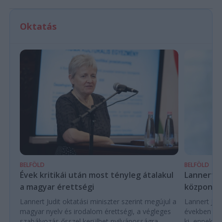
Oktatás
BELFÖLD
BELFÖLD
Évek kritikái után most tényleg átalakul
Lannert Ju
a magyar érettségi
központo
Lannert Judit oktatási miniszter szerint megújul a
Lannert Judi
magyar nyelv és irodalom érettségi, a végleges
években túl
szabályozás ősszel kerülhet nyilvánosságra.
ki, ennek m