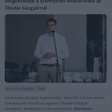
Megkezdődik a szennyezés elhatárolása az
Óbudai Gázgyárnál
Karácsony Gergely
Duna
Karácsony Gergely bejelentette: elkerítik a Duna-meder
szennyezett részét az egykori Óbudai Gázgyár
területén, elindulhat a kármentesítés.
Bővebben...