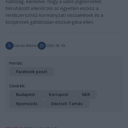
Hatóság, kiemelve, hogy a valós jogkörökkel
felruházott ellenőrzés az egyetlen eszköz a
rendszerszintű kormányzati visszaélések és a
közpénzek gátlástalan elszivárgása ellen.
Darvas Márton
2026. 06. 03.
Forrás:
Facebook poszt
Címkék:
Budapest
Korrupció
NER
Nyomozás
Deutsch Tamás