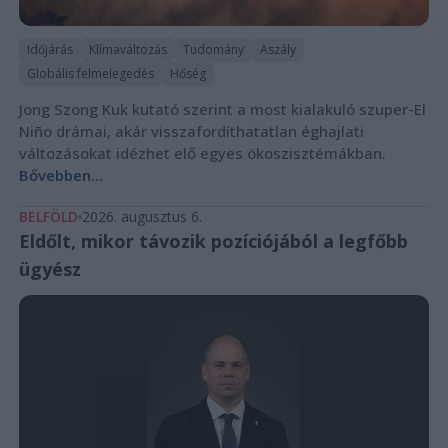
Időjárás
Klímaváltozás
Tudomány
Aszály
Globális felmelegedés
Hőség
Jong Szong Kuk kutató szerint a most kialakuló szuper-El
Niño drámai, akár visszafordíthatatlan éghajlati
változásokat idézhet elő egyes ökoszisztémákban.
Bővebben...
BELFÖLD
2026. augusztus 6.
Eldőlt, mikor távozik pozíciójából a legfőbb
ügyész