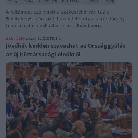
Magyarország
Rendőrség
Biztonság
Tűzvész
Hőség
A feltámadt szél miatt a székesfehérvári tűz a
Feketehegy-szárazréti házak felé terjed, a rendőrség
több lakost is evakuálásra kért.
Bővebben...
BELFÖLD
2026. augusztus 5.
Jövőhét kedden szavazhat az Országgyűlés
az új köztársasági elnökről