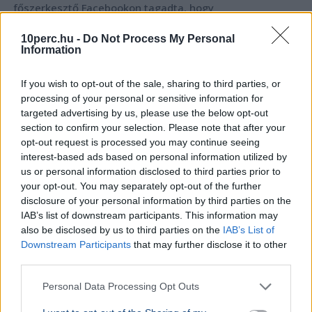
főszerkesztő Facebookon tagadta, hogy
propagandaműsorok készítésében vett volna részt.
Bővebben...
10perc.hu -
Do Not Process My Personal
Information
BELFÖLD
2026. augusztus 6.
A rendőrség levette a rolleresekre vadászó
If you wish to opt-out of the sale, sharing to third parties, or
processing of your personal or sensitive information for
kaszás halált ábrázoló videót
targeted advertising by us, please use the below opt-out
section to confirm your selection. Please note that after your
opt-out request is processed you may continue seeing
interest-based ads based on personal information utilized by
us or personal information disclosed to third parties prior to
your opt-out. You may separately opt-out of the further
disclosure of your personal information by third parties on the
IAB’s list of downstream participants. This information may
also be disclosed by us to third parties on the
IAB’s List of
Downstream Participants
that may further disclose it to other
third parties.
Personal Data Processing Opt Outs