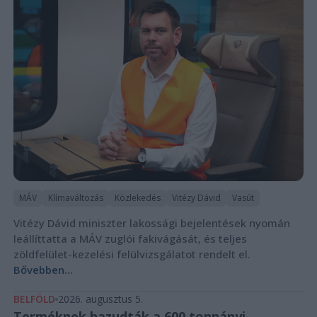
MÁV
Klímaváltozás
Közlekedés
Vitézy Dávid
Vasút
Vitézy Dávid miniszter lakossági bejelentések nyomán
leállíttatta a MÁV zuglói fakivágását, és teljes
zöldfelület-kezelési felülvizsgálatot rendelt el.
Bővebben...
BELFÖLD
2026. augusztus 5.
Terméknek hazudták a 600 tonnányi