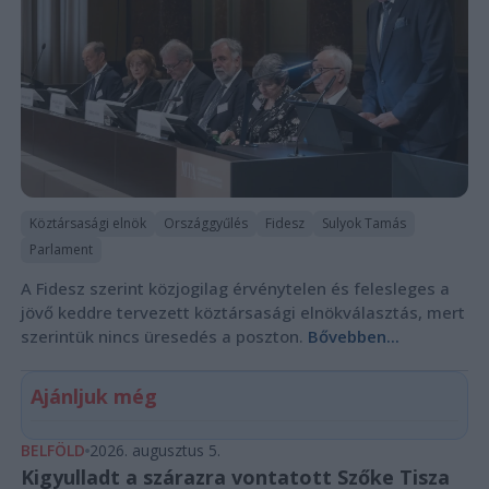
Köztársasági elnök
Országgyűlés
Fidesz
Sulyok Tamás
Parlament
A Fidesz szerint közjogilag érvénytelen és felesleges a
jövő keddre tervezett köztársasági elnökválasztás, mert
szerintük nincs üresedés a poszton.
Bővebben...
Ajánljuk még
BELFÖLD
2026. augusztus 5.
Kigyulladt a szárazra vontatott Szőke Tisza