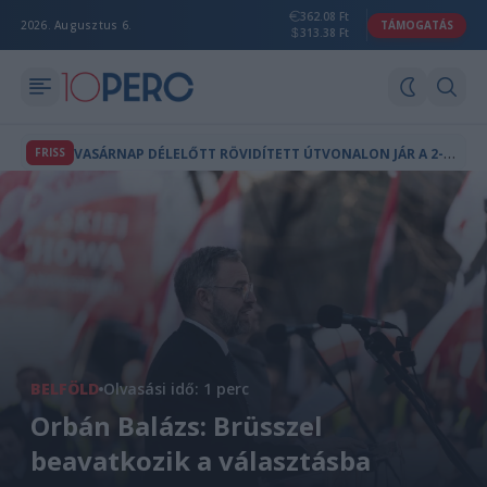
362.08 Ft
2026. Augusztus 6.
TÁMOGATÁS
313.38 Ft
V
ASÁRNAP DÉLELŐTT RÖVIDÍTETT ÚTVONALON JÁR A 2-ES METRÓ
FRISS
BELFÖLD
Olvasási idő: 1 perc
Orbán Balázs: Brüsszel
beavatkozik a választásba