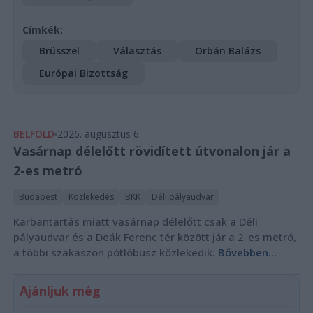
Címkék:
Brüsszel
Választás
Orbán Balázs
Európai Bizottság
BELFÖLD
2026. augusztus 6.
Vasárnap délelőtt rövidített útvonalon jár a
2-es metró
Budapest
Közlekedés
BKK
Déli pályaudvar
Karbantartás miatt vasárnap délelőtt csak a Déli
pályaudvar és a Deák Ferenc tér között jár a 2-es metró,
a többi szakaszon pótlóbusz közlekedik.
Bővebben...
Ajánljuk még