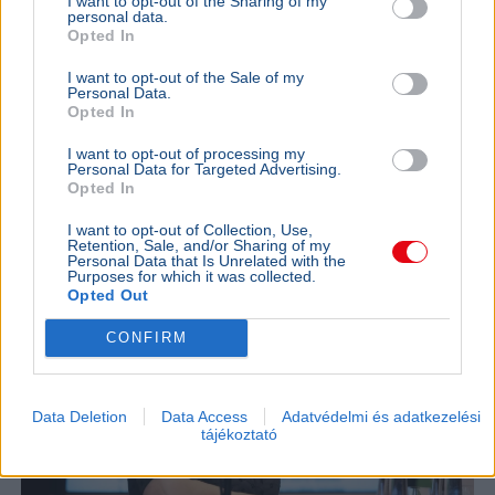
I want to opt-out of the Sharing of my
personal data.
Rendőrség
Baleset
Közlekedés
KRESZ
BRFK
Opted In
A BRFK eltávolította balesetmegelőzési videóját,
I want to opt-out of the Sale of my
amelyben egy animált kaszás halál vadászott a sisak
Personal Data.
Opted In
nélkül közlekedő rolleresekre.
Bővebben...
I want to opt-out of processing my
BELFÖLD
2026. augusztus 6.
Personal Data for Targeted Advertising.
Évek kritikái után most tényleg átalakul a
Opted In
magyar érettségi
I want to opt-out of Collection, Use,
Retention, Sale, and/or Sharing of my
Personal Data that Is Unrelated with the
Purposes for which it was collected.
Opted Out
CONFIRM
Data Deletion
Data Access
Adatvédelmi és adatkezelési
tájékoztató