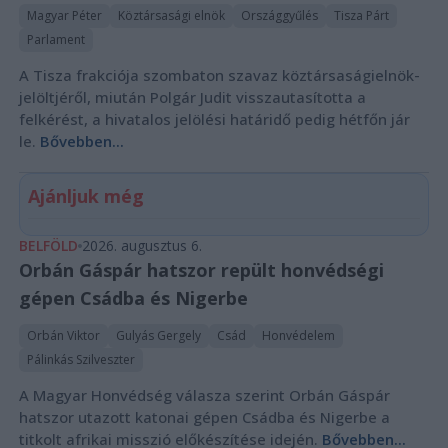
Magyar Péter
Köztársasági elnök
Országgyűlés
Tisza Párt
Parlament
A Tisza frakciója szombaton szavaz köztársaságielnök-
jelöltjéről, miután Polgár Judit visszautasította a
felkérést, a hivatalos jelölési határidő pedig hétfőn jár
le.
Bővebben...
Ajánljuk még
BELFÖLD
2026. augusztus 6.
Orbán Gáspár hatszor repült honvédségi
gépen Csádba és Nigerbe
Orbán Viktor
Gulyás Gergely
Csád
Honvédelem
Pálinkás Szilveszter
A Magyar Honvédség válasza szerint Orbán Gáspár
hatszor utazott katonai gépen Csádba és Nigerbe a
titkolt afrikai misszió előkészítése idején.
Bővebben...