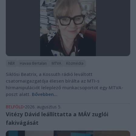
NER
Havasi Bertalan
MTVA
Közmédia
Siklósi Beatrix, a Kossuth rádió leváltott
csatornaigazgatója élesen bírálta az MTI-s
hírmanipulációt leleplező munkacsoportot egy MTVA-
poszt alatt.
Bővebben...
BELFÖLD
2026. augusztus 5.
Vitézy Dávid leállíttatta a MÁV zuglói
fakivágását