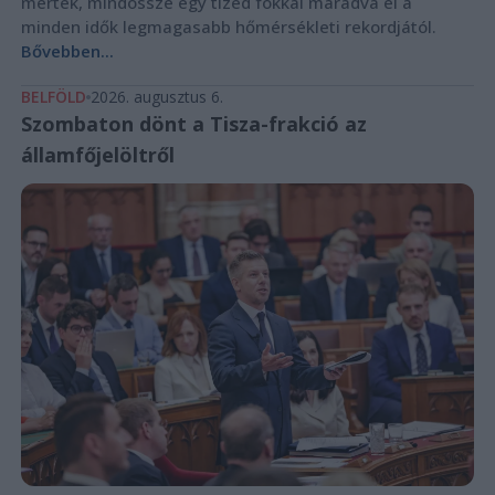
mértek, mindössze egy tized fokkal maradva el a
minden idők legmagasabb hőmérsékleti rekordjától.
Bővebben...
BELFÖLD
2026. augusztus 6.
Szombaton dönt a Tisza-frakció az
államfőjelöltről