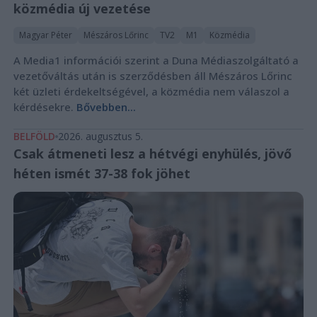
közmédia új vezetése
Magyar Péter
Mészáros Lőrinc
TV2
M1
Közmédia
A Media1 információi szerint a Duna Médiaszolgáltató a
vezetőváltás után is szerződésben áll Mészáros Lőrinc
két üzleti érdekeltségével, a közmédia nem válaszol a
kérdésekre.
Bővebben...
BELFÖLD
2026. augusztus 5.
Csak átmeneti lesz a hétvégi enyhülés, jövő
héten ismét 37-38 fok jöhet