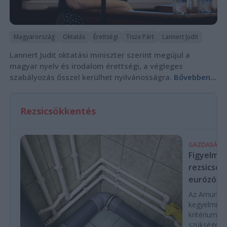
Magyarország
Oktatás
Érettségi
Tisza Párt
Lannert Judit
Lannert Judit oktatási miniszter szerint megújul a
magyar nyelv és irodalom érettségi, a végleges
szabályozás ősszel kerülhet nyilvánosságra.
Bővebben...
Rezsicsökkentés
GAZDASÁG
Figyelmez
rezsicsök
eurózóná
Az Amundi 
kegyelmi id
kritériumok
szükségese