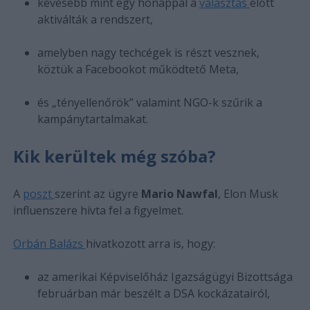
kevesebb mint egy hónappal a
választás
előtt
aktiválták a rendszert,
amelyben nagy techcégek is részt vesznek,
köztük a Facebookot működtető Meta,
és „tényellenőrök” valamint NGO-k szűrik a
kampánytartalmakat.
Kik kerültek még szóba?
A
poszt
szerint az ügyre
Mario Nawfal
, Elon Musk
influenszere hívta fel a figyelmet.
Orbán Balázs
hivatkozott arra is, hogy:
az amerikai Képviselőház Igazságügyi Bizottsága
februárban már beszélt a DSA kockázatairól,