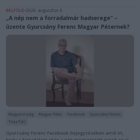
BELFÖLD
2026. augusztus 6.
„A nép nem a forradalmár hadserege” –
üzente Gyurcsány Ferenc Magyar Péternek?
Magyarország
Magyar Péter
Facebook
Gyurcsány Ferenc
Tisza Párt
Gyurcsány Ferenc Facebook-bejegyzésében arról írt,
hogy a forradalom után a nép megszerzett jogait az új