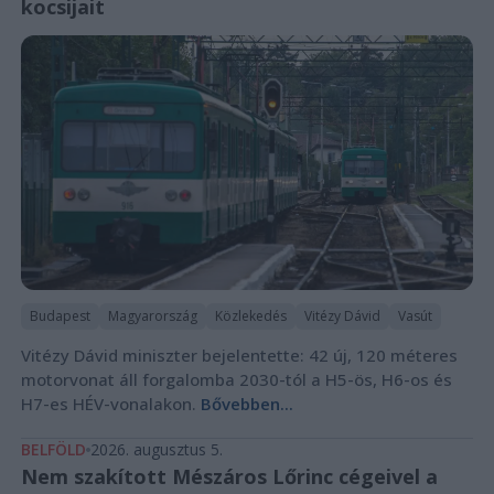
kocsijait
Budapest
Magyarország
Közlekedés
Vitézy Dávid
Vasút
Vitézy Dávid miniszter bejelentette: 42 új, 120 méteres
motorvonat áll forgalomba 2030-tól a H5-ös, H6-os és
H7-es HÉV-vonalakon.
Bővebben...
BELFÖLD
2026. augusztus 5.
Nem szakított Mészáros Lőrinc cégeivel a