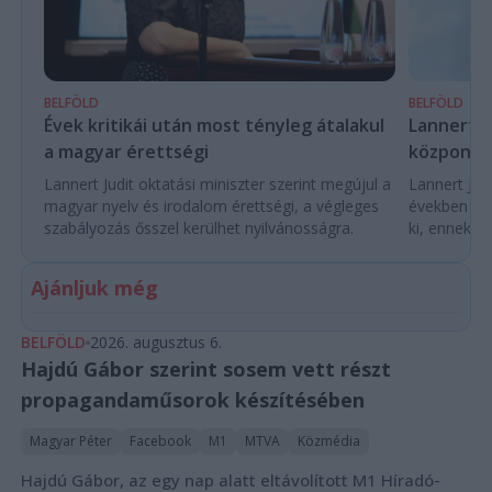
BELFÖLD
BELFÖLD
Évek kritikái után most tényleg átalakul
Lannert Ju
a magyar érettségi
központo
Lannert Judit oktatási miniszter szerint megújul a
Lannert Judi
magyar nyelv és irodalom érettségi, a végleges
években túl
szabályozás ősszel kerülhet nyilvánosságra.
ki, ennek m
Ajánljuk még
BELFÖLD
2026. augusztus 6.
Hajdú Gábor szerint sosem vett részt
propagandaműsorok készítésében
Magyar Péter
Facebook
M1
MTVA
Közmédia
Hajdú Gábor, az egy nap alatt eltávolított M1 Híradó-