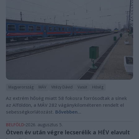
Magyarország
MÁV
Vitézy Dávid
Vasút
Hőség
Az extrém hőség miatt 58 fokosra forrósodtak a sínek
az Alföldön, a MÁV 282 vágánykilométeren rendelt el
sebességkorlátozást.
Bővebben...
BELFÖLD
2026. augusztus 5.
Ötven év után végre lecserélik a HÉV elavult