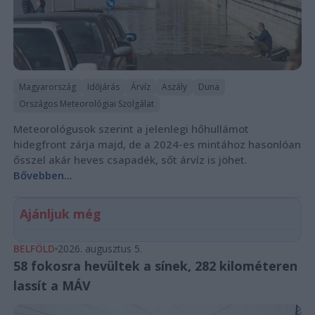
Magyarország
Időjárás
Árvíz
Aszály
Duna
Országos Meteorológiai Szolgálat
Meteorológusok szerint a jelenlegi hőhullámot
hidegfront zárja majd, de a 2024-es mintához hasonlóan
ősszel akár heves csapadék, sőt árvíz is jöhet.
Bővebben...
Ajánljuk még
BELFÖLD
2026. augusztus 5.
58 fokosra hevültek a sínek, 282 kilométeren
lassít a MÁV