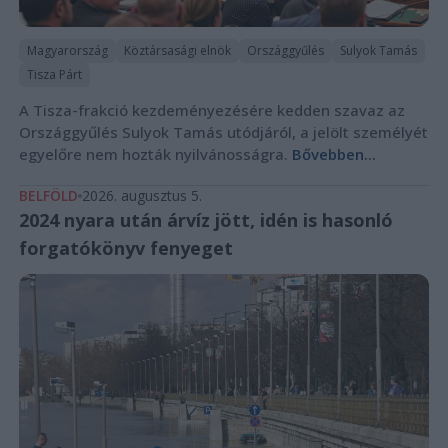
Magyarország
Köztársasági elnök
Országgyűlés
Sulyok Tamás
Tisza Párt
A Tisza-frakció kezdeményezésére kedden szavaz az
Országgyűlés Sulyok Tamás utódjáról, a jelölt személyét
egyelőre nem hozták nyilvánosságra.
Bővebben...
BELFÖLD
2026. augusztus 5.
2024 nyara után árvíz jött, idén is hasonló
forgatókönyv fenyeget