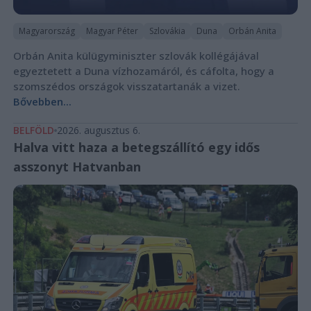
Magyarország
Magyar Péter
Szlovákia
Duna
Orbán Anita
Orbán Anita külügyminiszter szlovák kollégájával
egyeztetett a Duna vízhozamáról, és cáfolta, hogy a
szomszédos országok visszatartanák a vizet.
Bővebben...
BELFÖLD
2026. augusztus 6.
Halva vitt haza a betegszállító egy idős
asszonyt Hatvanban