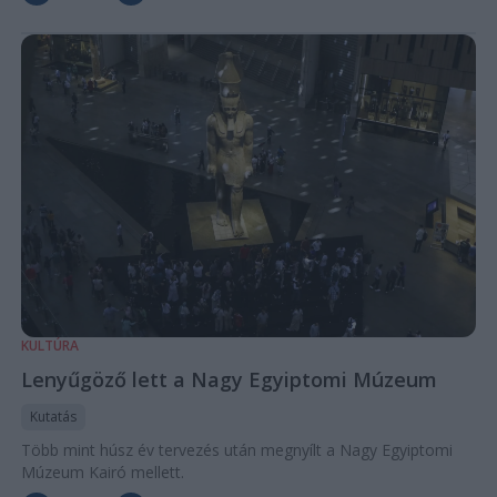
KULTÚRA
Lenyűgöző lett a Nagy Egyiptomi Múzeum
Kutatás
Több mint húsz év tervezés után megnyílt a Nagy Egyiptomi
Múzeum Kairó mellett.