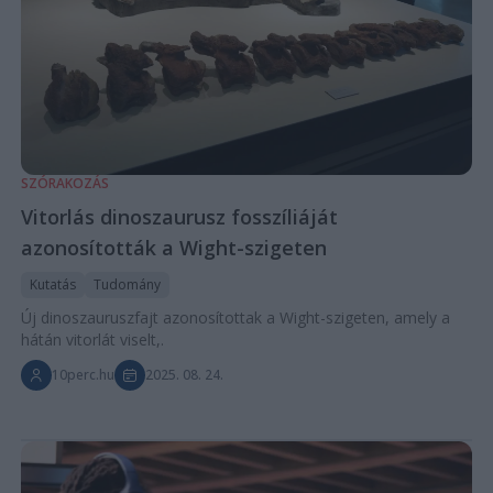
SZÓRAKOZÁS
Vitorlás dinoszaurusz fosszíliáját
azonosították a Wight-szigeten
Kutatás
Tudomány
Új dinoszauruszfajt azonosítottak a Wight-szigeten, amely a
hátán vitorlát viselt,.
10perc.hu
2025. 08. 24.