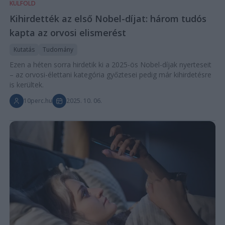
KÜLFÖLD
Kihirdették az első Nobel-díjat: három tudós
kapta az orvosi elismerést
Kutatás
Tudomány
Ezen a héten sorra hirdetik ki a 2025-ös Nobel-díjak nyerteseit
– az orvosi-élettani kategória győztesei pedig már kihirdetésre
is kerültek.
10perc.hu
2025. 10. 06.