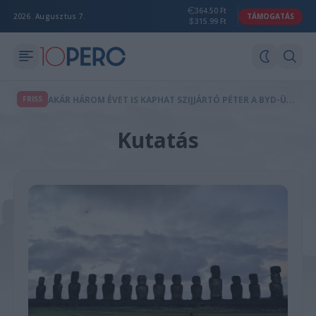
364.50 Ft
2026. Augusztus 7.
TÁMOGATÁS
315.99 Ft
A
KÁR HÁROM ÉVET IS KAPHAT SZIJJÁRTÓ PÉTER A BYD-ÜGY MIATT
FRISS
Kutatás