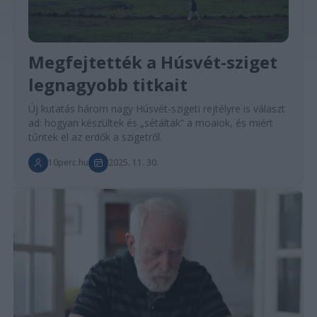
Megfejtették a Húsvét-sziget
legnagyobb titkait
Új kutatás három nagy Húsvét-szigeti rejtélyre is választ
ad: hogyan készültek és „sétáltak” a moaiok, és miért
tűntek el az erdők a szigetről.
10perc.hu
2025. 11. 30.