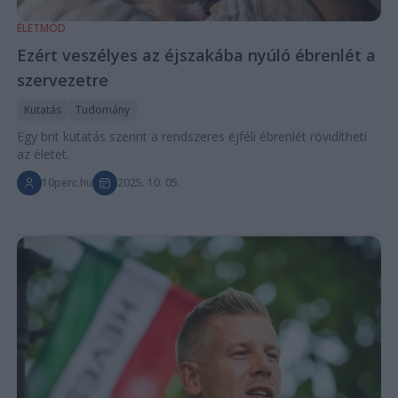
ÉLETMÓD
Ezért veszélyes az éjszakába nyúló ébrenlét a
szervezetre
Kutatás
Tudomány
Egy brit kutatás szerint a rendszeres éjféli ébrenlét rövidítheti
az életet.
10perc.hu
2025. 10. 05.