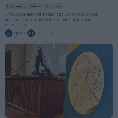
Egészségügy
Kutatás
Tudomány
Brit tudósok laborban hoztak létre vért termelő emberi
embriómintát, ami áttörést jelenthet a regeneratív
orvoslásban.
10perc.hu
2025. 10. 14.