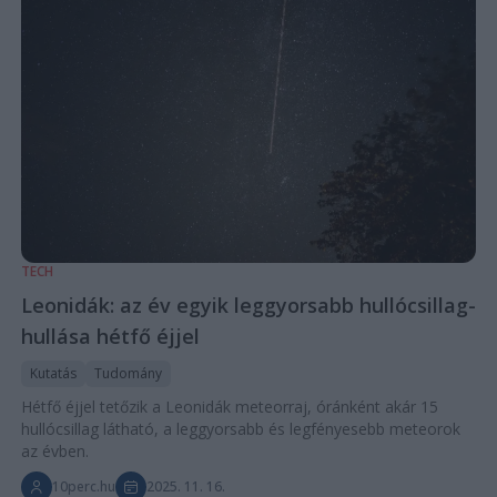
TECH
Leonidák: az év egyik leggyorsabb hullócsillag-
hullása hétfő éjjel
Kutatás
Tudomány
Hétfő éjjel tetőzik a Leonidák meteorraj, óránként akár 15
hullócsillag látható, a leggyorsabb és legfényesebb meteorok
az évben.
10perc.hu
2025. 11. 16.