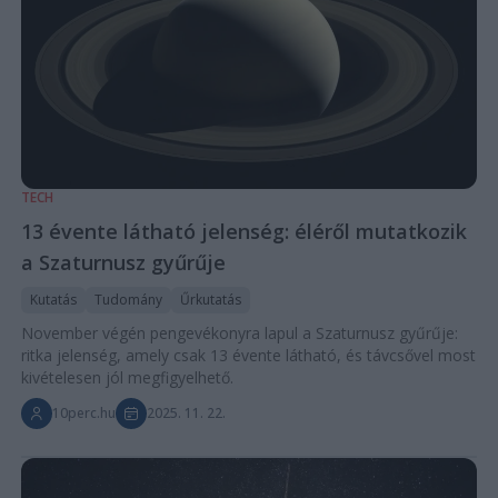
TECH
13 évente látható jelenség: éléről mutatkozik
a Szaturnusz gyűrűje
Kutatás
Tudomány
Űrkutatás
November végén pengevékonyra lapul a Szaturnusz gyűrűje:
ritka jelenség, amely csak 13 évente látható, és távcsővel most
kivételesen jól megfigyelhető.
10perc.hu
2025. 11. 22.