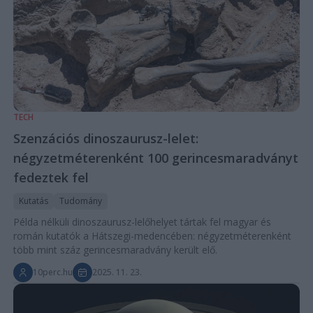
TECH
Szenzációs dinoszaurusz-lelet:
négyzetméterenként 100 gerincesmaradványt
fedeztek fel
Kutatás
Tudomány
Példa nélküli dinoszaurusz-lelőhelyet tártak fel magyar és
román kutatók a Hátszegi-medencében: négyzetméterenként
több mint száz gerincesmaradvány került elő.
10perc.hu
2025. 11. 23.