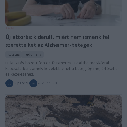
TECH
Új áttörés: kiderült, miért nem ismerik fel
szeretteiket az Alzheimer-betegek
Kutatás
Tudomány
Új kutatás hozott fontos felismerést az Alzheimer-kórral
kapcsolatban, amely közelebb vihet a betegség megértéséhez
és kezeléséhez.
10perc.hu
2025. 11. 29.