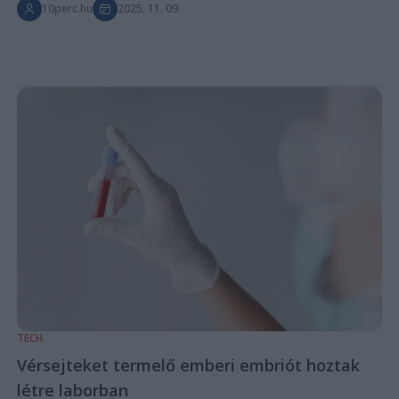
10perc.hu
2025. 11. 09.
TECH
Vérsejteket termelő emberi embriót hoztak
létre laborban