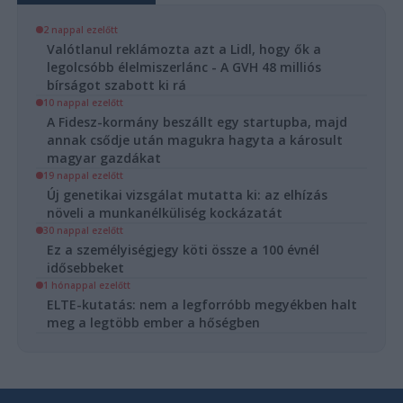
2 nappal ezelőtt
Valótlanul reklámozta azt a Lidl, hogy ők a
legolcsóbb élelmiszerlánc - A GVH 48 milliós
bírságot szabott ki rá
10 nappal ezelőtt
A Fidesz-kormány beszállt egy startupba, majd
annak csődje után magukra hagyta a károsult
magyar gazdákat
19 nappal ezelőtt
Új genetikai vizsgálat mutatta ki: az elhízás
növeli a munkanélküliség kockázatát
30 nappal ezelőtt
Ez a személyiségjegy köti össze a 100 évnél
idősebbeket
1 hónappal ezelőtt
ELTE-kutatás: nem a legforróbb megyékben halt
meg a legtöbb ember a hőségben