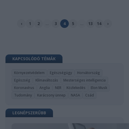
‹
1
2
...
3
4
5
...
13
14
›
KAPCSOLÓDÓ TÉMÁK
Környezetvédelem
Egészségügy
Horvátország
Egészség
Klímaváltozás
Mesterséges intelligencia
Koronavírus
Anglia
NER
Közlekedés
Elon Musk
Tudomány
Karácsony ünnep
NASA
Csád
LEGNÉPSZERŰBB