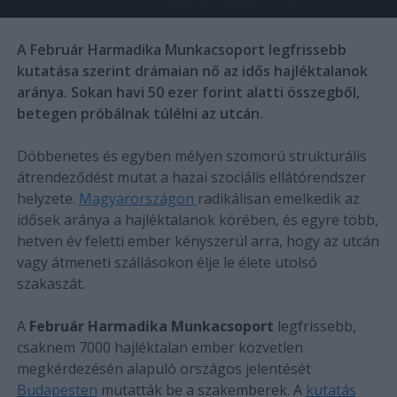
A Február Harmadika Munkacsoport legfrissebb
kutatása szerint drámaian nő az idős hajléktalanok
aránya. Sokan havi 50 ezer forint alatti összegből,
betegen próbálnak túlélni az utcán.
Döbbenetes és egyben mélyen szomorú strukturális
átrendeződést mutat a hazai szociális ellátórendszer
helyzete.
Magyarországon
radikálisan emelkedik az
idősek aránya a hajléktalanok körében, és egyre több,
hetven év feletti ember kényszerül arra, hogy az utcán
vagy átmeneti szállásokon élje le élete utolsó
szakaszát.
A
Február Harmadika Munkacsoport
legfrissebb,
csaknem 7000 hajléktalan ember közvetlen
megkérdezésén alapuló országos jelentését
Budapesten
mutatták be a szakemberek. A
kutatás