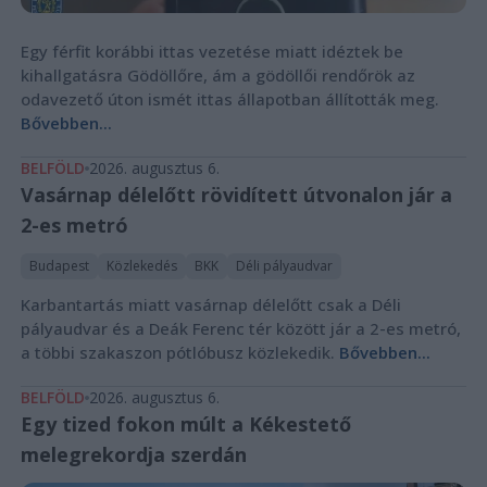
Egy férfit korábbi ittas vezetése miatt idéztek be
kihallgatásra Gödöllőre, ám a gödöllői rendőrök az
odavezető úton ismét ittas állapotban állították meg.
Bővebben...
BELFÖLD
2026. augusztus 6.
Vasárnap délelőtt rövidített útvonalon jár a
2-es metró
Budapest
Közlekedés
BKK
Déli pályaudvar
Karbantartás miatt vasárnap délelőtt csak a Déli
pályaudvar és a Deák Ferenc tér között jár a 2-es metró,
a többi szakaszon pótlóbusz közlekedik.
Bővebben...
BELFÖLD
2026. augusztus 6.
Egy tized fokon múlt a Kékestető
melegrekordja szerdán