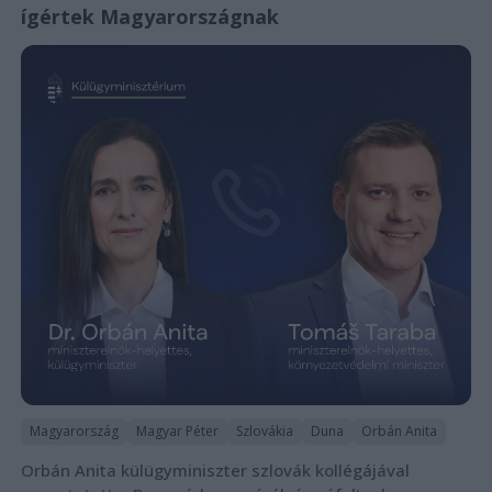
ígértek Magyarországnak
Magyarország
Magyar Péter
Szlovákia
Duna
Orbán Anita
Orbán Anita külügyminiszter szlovák kollégájával