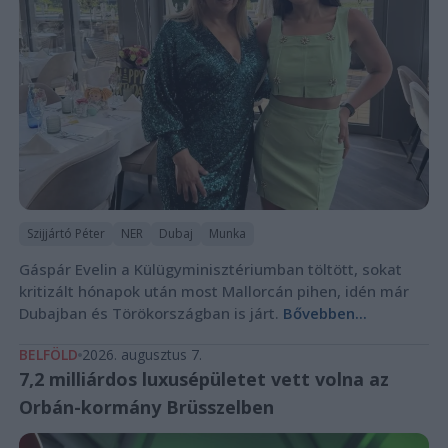
Szijjártó Péter
NER
Dubaj
Munka
Gáspár Evelin a Külügyminisztériumban töltött, sokat
kritizált hónapok után most Mallorcán pihen, idén már
Dubajban és Törökországban is járt.
Bővebben...
BELFÖLD
2026. augusztus 7.
7,2 milliárdos luxusépületet vett volna az
Orbán-kormány Brüsszelben