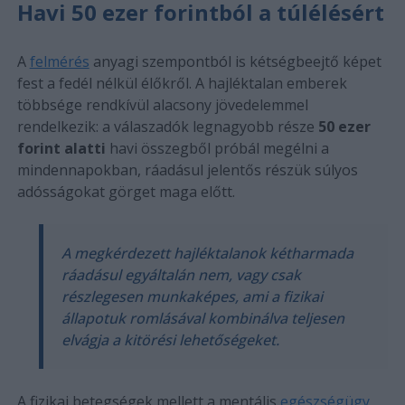
Havi 50 ezer forintból a túlélésért
A
felmérés
anyagi szempontból is kétségbeejtő képet
fest a fedél nélkül élőkről. A hajléktalan emberek
többsége rendkívül alacsony jövedelemmel
rendelkezik: a válaszadók legnagyobb része
50 ezer
forint alatti
havi összegből próbál megélni a
mindennapokban, ráadásul jelentős részük súlyos
adósságokat görget maga előtt.
A megkérdezett hajléktalanok kétharmada
ráadásul egyáltalán nem, vagy csak
részlegesen munkaképes, ami a fizikai
állapotuk romlásával kombinálva teljesen
elvágja a kitörési lehetőségeket.
A fizikai betegségek mellett a mentális
egészségügy