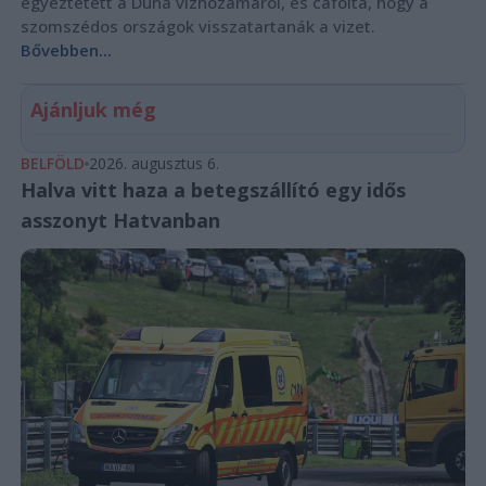
egyeztetett a Duna vízhozamáról, és cáfolta, hogy a
szomszédos országok visszatartanák a vizet.
Bővebben...
Ajánljuk még
BELFÖLD
2026. augusztus 6.
Halva vitt haza a betegszállító egy idős
asszonyt Hatvanban