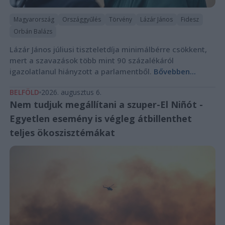
Magyarország
Országgyűlés
Törvény
Lázár János
Fidesz
Orbán Balázs
Lázár János júliusi tiszteletdíja minimálbérre csökkent,
mert a szavazások több mint 90 százalékáról
igazolatlanul hiányzott a parlamentből.
Bővebben...
BELFÖLD
2026. augusztus 6.
Nem tudjuk megállítani a szuper-El Niñót -
Egyetlen esemény is végleg átbillenthet
teljes ökoszisztémákat