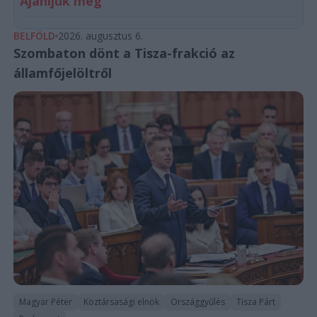
Ajánljuk még
BELFÖLD
2026. augusztus 6.
Szombaton dönt a Tisza-frakció az
államfőjelöltről
Magyar Péter
Köztársasági elnök
Országgyűlés
Tisza Párt