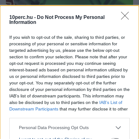
10perc.hu -
Do Not Process My Personal
Information
If you wish to opt-out of the sale, sharing to third parties, or
processing of your personal or sensitive information for
targeted advertising by us, please use the below opt-out
section to confirm your selection. Please note that after your
opt-out request is processed you may continue seeing
interest-based ads based on personal information utilized by
us or personal information disclosed to third parties prior to
your opt-out. You may separately opt-out of the further
Magyarország
Brüsszel
NER
Fidesz
Üzlet
disclosure of your personal information by third parties on the
IAB’s list of downstream participants. This information may
Az Orbán-kormány 7,2 milliárd forintért vásárolt volna
also be disclosed by us to third parties on the
IAB’s List of
luxusingatlant Brüsszelben, ahol fine dining étteremet is
Downstream Participants
that may further disclose it to other
nyitottak volna. Az üzlet végül meghiúsult.
Bővebben...
third parties.
Personal Data Processing Opt Outs
Oktatás