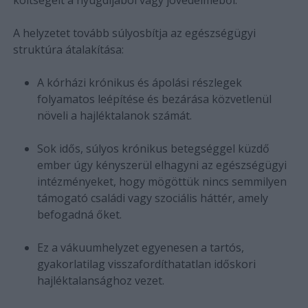
A helyzetet tovább súlyosbítja az egészségügyi
struktúra átalakítása:
A kórházi krónikus és ápolási részlegek
folyamatos leépítése és bezárása közvetlenül
növeli a hajléktalanok számát.
Sok idős, súlyos krónikus betegséggel küzdő
ember úgy kényszerül elhagyni az egészségügyi
intézményeket, hogy mögöttük nincs semmilyen
támogató családi vagy szociális háttér, amely
befogadná őket.
Ez a vákuumhelyzet egyenesen a tartós,
gyakorlatilag visszafordíthatatlan időskori
hajléktalansághoz vezet.