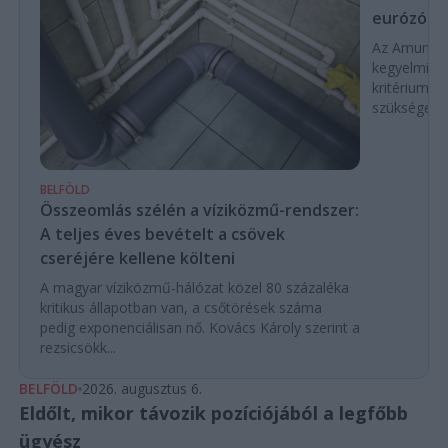
eurózóná
Az Amundi 
kegyelmi id
kritériumok
szükségese
BELFÖLD
Összeomlás szélén a víziközmű-rendszer:
A teljes éves bevételt a csövek
cseréjére kellene költeni
A magyar víziközmű-hálózat közel 80 százaléka
kritikus állapotban van, a csőtörések száma
pedig exponenciálisan nő. Kovács Károly szerint a
rezsicsökk...
BELFÖLD
2026. augusztus 6.
Eldőlt, mikor távozik pozíciójából a legfőbb
ügyész