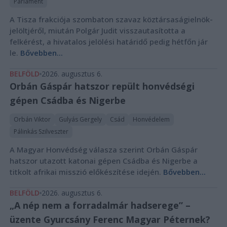
Parlament
A Tisza frakciója szombaton szavaz köztársaságielnök-
jelöltjéről, miután Polgár Judit visszautasította a
felkérést, a hivatalos jelölési határidő pedig hétfőn jár
le.
Bővebben...
BELFÖLD
2026. augusztus 6.
Orbán Gáspár hatszor repült honvédségi
gépen Csádba és Nigerbe
Orbán Viktor
Gulyás Gergely
Csád
Honvédelem
Pálinkás Szilveszter
A Magyar Honvédség válasza szerint Orbán Gáspár
hatszor utazott katonai gépen Csádba és Nigerbe a
titkolt afrikai misszió előkészítése idején.
Bővebben...
BELFÖLD
2026. augusztus 6.
„A nép nem a forradalmár hadserege” –
üzente Gyurcsány Ferenc Magyar Péternek?