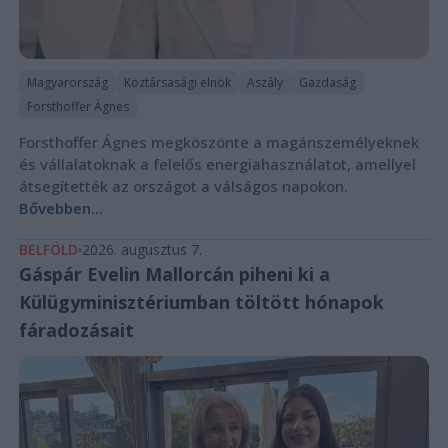
Magyarország
Köztársasági elnök
Aszály
Gazdaság
Forsthoffer Ágnes
Forsthoffer Ágnes megköszönte a magánszemélyeknek
és vállalatoknak a felelős energiahasználatot, amellyel
átsegítették az országot a válságos napokon.
Bővebben...
BELFÖLD
2026. augusztus 7.
Gáspár Evelin Mallorcán piheni ki a
Külügyminisztériumban töltött hónapok
fáradozásait