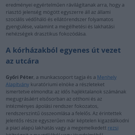
eredményei egyértelműen rávilágítanak arra, hogy a
riasztó jelenség mögött egyszerre áll az állami
szociális védőháló és ellátórendszer folyamatos
gyengülése, valamint a megélhetési és lakhatási
nehézségek drasztikus fokozódása.
A kórházakból egyenes út vezet
az utcára
Győri Péter
, a munkacsoport tagja és a
Menhely
Alapítvány
kuratóriumi elnöke a részleteket
ismertetve elmondta: az idős hajléktalanok számának
megugrásáért elsősorban az otthoni és az
intézményes ápolási rendszer fokozatos,
rendszerszintű összeomlása a felelős. Az érintettek
jelentős része egyszerűen már képtelen kigazdálkodni
a piaci alapú lakhatás vagy a megemelkedett
rezsi
költségeit a nyugdíjából vagy jövedelméből.