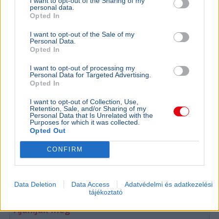
I want to opt-out of the Sharing of my
personal data.
Opted In
I want to opt-out of the Sale of my
Personal Data.
Opted In
I want to opt-out of processing my
Personal Data for Targeted Advertising.
Opted In
I want to opt-out of Collection, Use,
Retention, Sale, and/or Sharing of my
Personal Data that Is Unrelated with the
Purposes for which it was collected.
BELFÖLD
BELFÖLD
Opted Out
Évek kritikái után most tényleg átalakul
Lannert Ju
a magyar érettségi
központo
CONFIRM
Lannert Judit oktatási miniszter szerint megújul a
Lannert Judi
magyar nyelv és irodalom érettségi, a végleges
években túl
szabályozás ősszel kerülhet nyilvánosságra.
ki, ennek m
Data Deletion
Data Access
Adatvédelmi és adatkezelési
tájékoztató
Ajánljuk még