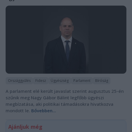
Országgyűlés
Fidesz
Ügyészség
Parlament
Bíróság
A parlament elé került javaslat szerint augusztus 25-én
szűnik meg Nagy Gábor Bálint legfőbb ügyészi
megbízatása, aki politikai támadásokra hivatkozva
mondott le.
Bővebben...
Ajánljuk még