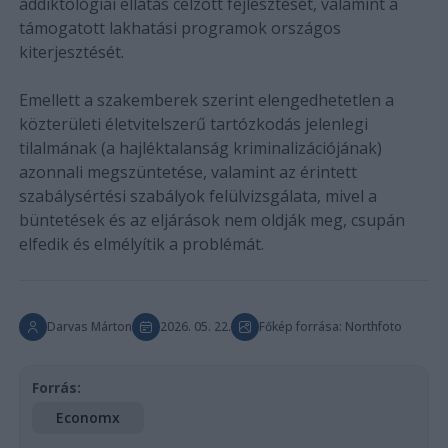
addiktológiai ellátás célzott fejlesztését, valamint a
támogatott lakhatási programok országos
kiterjesztését.
Emellett a szakemberek szerint elengedhetetlen a
közterületi életvitelszerű tartózkodás jelenlegi
tilalmának (a hajléktalanság kriminalizációjának)
azonnali megszüntetése, valamint az érintett
szabálysértési szabályok felülvizsgálata, mivel a
büntetések és az eljárások nem oldják meg, csupán
elfedik és elmélyítik a problémát.
Darvas Márton
2026. 05. 22.
Főkép forrása: Northfoto
Forrás:
Economx