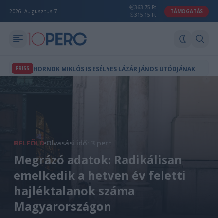
363.75 Ft
2026. Augusztus 7.
TÁMOGATÁS
315.15 Ft
FRISS
HORNOK MIKLÓS IS ESÉLYES LÁZÁR JÁNOS UTÓDJÁNAK
BELFÖLD
Olvasási idő: 3 perc
Megrázó adatok: Radikálisan
emelkedik a hetven év feletti
hajléktalanok száma
Magyarországon