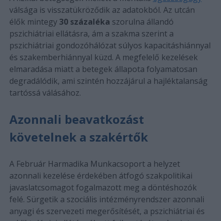
válsága is visszatükröződik az adatokból. Az utcán
élők mintegy
30 százaléka
szorulna állandó
pszichiátriai ellátásra, ám a szakma szerint a
pszichiátriai gondozóhálózat súlyos kapacitáshiánnyal
és szakemberhiánnyal küzd. A megfelelő kezelések
elmaradása miatt a betegek állapota folyamatosan
degradálódik, ami szintén hozzájárul a hajléktalanság
tartóssá válásához.
Azonnali beavatkozást
követelnek a szakértők
A Február Harmadika Munkacsoport a helyzet
azonnali kezelése érdekében átfogó szakpolitikai
javaslatcsomagot fogalmazott meg a döntéshozók
felé. Sürgetik a szociális intézményrendszer azonnali
anyagi és szervezeti megerősítését, a pszichiátriai és