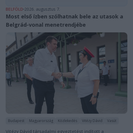
BELFÖLD
2026. augusztus 7.
Most első ízben szólhatnak bele az utasok a
Belgrád-vonal menetrendjébe
Budapest
Magyarország
Közlekedés
Vitézy Dávid
Vasút
Vitézy Dávid társadalmi egyeztetést indított a