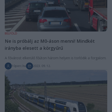
BELFÖLD
Ne is próbálj az M0-áson menni! Mindkét
irányba elesett a körgyűrű
A fővárost elkerülő főúton három helyen is torlódik a forgalom.
10perc.hu
2023. 09. 12.