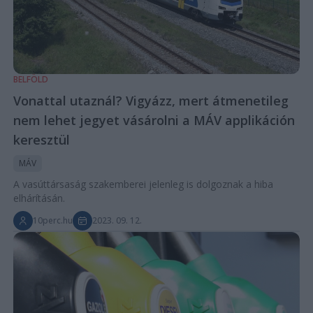
BELFÖLD
Vonattal utaznál? Vigyázz, mert átmenetileg
nem lehet jegyet vásárolni a MÁV applikáción
keresztül
MÁV
A vasúttársaság szakemberei jelenleg is dolgoznak a hiba
elhárításán.
10perc.hu
2023. 09. 12.