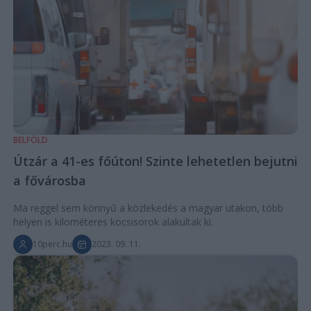
BELFÖLD
Útzár a 41-es főúton! Szinte lehetetlen bejutni
a fővárosba
Ma reggel sem könnyű a közlekedés a magyar utakon, több
helyen is kilométeres kocsisorok alakultak ki.
10perc.hu
2023. 09. 11.