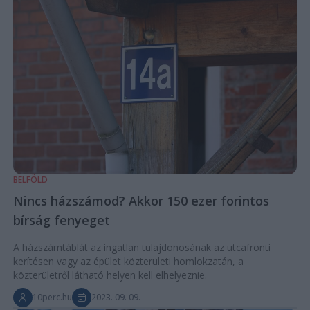
BELFÖLD
Nincs házszámod? Akkor 150 ezer forintos
bírság fenyeget
A házszámtáblát az ingatlan tulajdonosának az utcafronti
kerítésen vagy az épület közterületi homlokzatán, a
közterületről látható helyen kell elhelyeznie.
10perc.hu
2023. 09. 09.