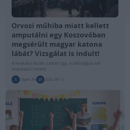
Orvosi műhiba miatt kellett
amputálni egy Koszovóban
megsérült magyar katona
lábát? Vizsgálat is indult!
A hivatalos közlés szerint egy, a valóságban két
amputáció történt.
10perc.hu
2023. 09. 12.