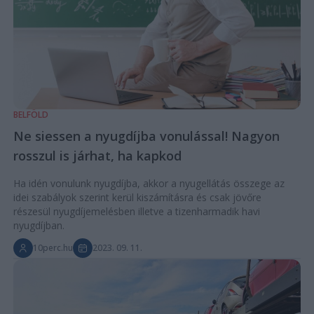
BELFÖLD
Ne siessen a nyugdíjba vonulással! Nagyon
rosszul is járhat, ha kapkod
Ha idén vonulunk nyugdíjba, akkor a nyugellátás összege az
idei szabályok szerint kerül kiszámításra és csak jövőre
részesül nyugdíjemelésben illetve a tizenharmadik havi
nyugdíjban.
10perc.hu
2023. 09. 11.