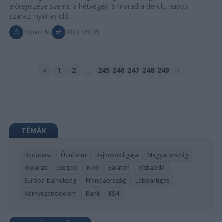
előrejelzése szerint a hétvégén is marad a derült, napos,
száraz, nyárias idő.
10perc.hu
2023. 09. 09.
‹
1
2
...
245
246
247
248
249
›
TÉMÁK
Budapest
Útinform
Bajnokok ligája
Magyarország
Időjárás
Szeged
MÁV
Balaton
Vízilabda
Európa-bajnokság
Franciaország
Labdarúgás
Környezetvédelem
Bank
KSH