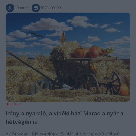
10perc.hu
2023. 09. 09.
BELFÖLD
Irány a nyaraló, a vidéki ház! Marad a nyár a
hétvégén is
Az Országos Meteorológiai Szolgálat országos középtávú