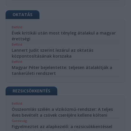
OKTATÁS
Belföld
Évek kritikái után most tényleg átalakul a magyar
érettségi
Belföld
Lannert Judit szerint lezárul az oktatás
központosításának korszaka
Belföld
Magyar Péter bejelentette: teljesen átalakítják a
tankerületi rendszert
REZSICSÖKKENTÉS
Belföld
Összeomlás szélén a víziközmű-rendszer: A teljes
éves bevételt a csövek cseréjére kellene költeni
Gazdaság
Figyelmeztet az alapkezelő: a rezsicsökkentéssel