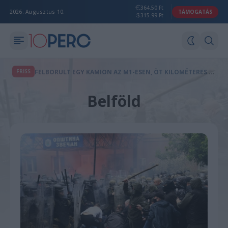
364.50 Ft
2026. Augusztus 10.
TÁMOGATÁS
315.99 Ft
F
ELBORULT EGY KAMION AZ M1-ESEN, ÖT KILOMÉTERES A TORLÓDÁS
FRISS
Belföld