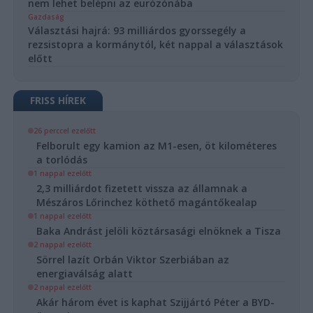
nem lehet belépni az eurózónába
Gazdaság
Választási hajrá: 93 milliárdos gyorssegély a
rezsistopra a kormánytól, két nappal a választások
előtt
FRISS HÍREK
26 perccel ezelőtt
Felborult egy kamion az M1-esen, öt kilométeres
a torlódás
1 nappal ezelőtt
2,3 milliárdot fizetett vissza az államnak a
Mészáros Lőrinchez köthető magántőkealap
1 nappal ezelőtt
Baka Andrást jelöli köztársasági elnöknek a Tisza
2 nappal ezelőtt
Sörrel lazít Orbán Viktor Szerbiában az
energiaválság alatt
2 nappal ezelőtt
Akár három évet is kaphat Szijjártó Péter a BYD-