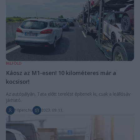
BELFÖLD
Káosz az M1-esen! 10 kilométeres már a
kocsisor!
Az autópályán, Tata előtt terelést építenek ki, csak a leállósáv
járható.
10perc.hu
2023. 09. 11.