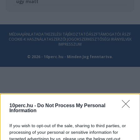
ügy miatt
MÉDIAAJÁNLAT
ADATKEZELÉSI TÁJÉKOZTATÓ
ÁSZF
TÁMOGATÓI ÁSZF
COOKIE-K HASZNÁLATA
SZERZŐI JOGOK
SZERKESZTŐSÉGI IRÁNYELVEK
IMPRESSZUM
© 2026 - 10perc.hu - Minden Jog fenntartva.
10perc.hu -
Do Not Process My Personal
Information
If you wish to opt-out of the sale, sharing to third parties, or
processing of your personal or sensitive information for
targeted advertising by us, please use the below opt-out