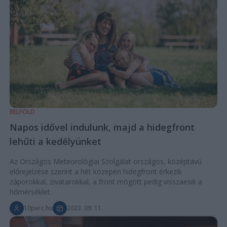
BELFÖLD
Napos idővel indulunk, majd a hidegfront
lehűti a kedélyünket
Az Országos Meteorológiai Szolgálat országos, középtávú
előrejelzése szerint a hét közepén hidegfront érkezik
záporokkal, zivatarokkal, a front mögött pedig visszaesik a
hőmérséklet.
10perc.hu
2023. 09. 11.