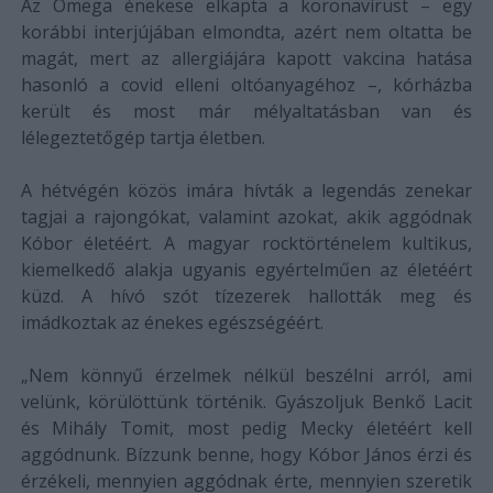
Az Omega énekese elkapta a koronavírust – egy
korábbi interjújában elmondta, azért nem oltatta be
magát, mert az allergiájára kapott vakcina hatása
hasonló a covid elleni oltóanyagéhoz –, kórházba
került és most már mélyaltatásban van és
lélegeztetőgép tartja életben.
A hétvégén közös imára hívták a legendás zenekar
tagjai a rajongókat, valamint azokat, akik aggódnak
Kóbor életéért. A magyar rocktörténelem kultikus,
kiemelkedő alakja ugyanis egyértelműen az életéért
küzd. A hívó szót tízezerek hallották meg és
imádkoztak az énekes egészségéért.
„Nem könnyű érzelmek nélkül beszélni arról, ami
velünk, körülöttünk történik. Gyászoljuk Benkő Lacit
és Mihály Tomit, most pedig Mecky életéért kell
aggódnunk. Bízzunk benne, hogy Kóbor János érzi és
érzékeli, mennyien aggódnak érte, mennyien szeretik