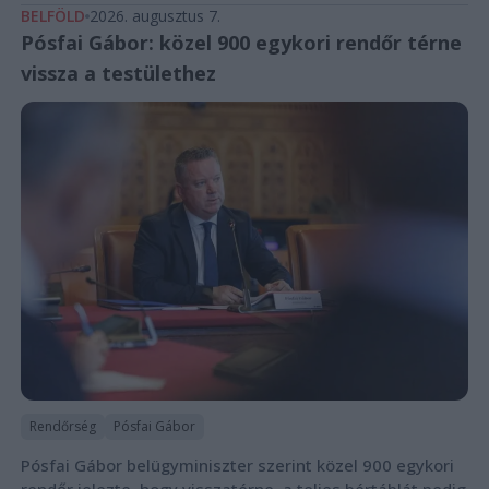
BELFÖLD
2026. augusztus 7.
Pósfai Gábor: közel 900 egykori rendőr térne
vissza a testülethez
Rendőrség
Pósfai Gábor
Pósfai Gábor belügyminiszter szerint közel 900 egykori
rendőr jelezte, hogy visszatérne, a teljes bértáblát pedig