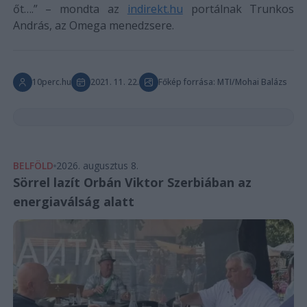
őt….” – mondta az
indirekt.hu
portálnak Trunkos
András, az Omega menedzsere.
10perc.hu
2021. 11. 22.
Főkép forrása: MTI/Mohai Balázs
BELFÖLD
2026. augusztus 8.
Sörrel lazít Orbán Viktor Szerbiában az
energiaválság alatt