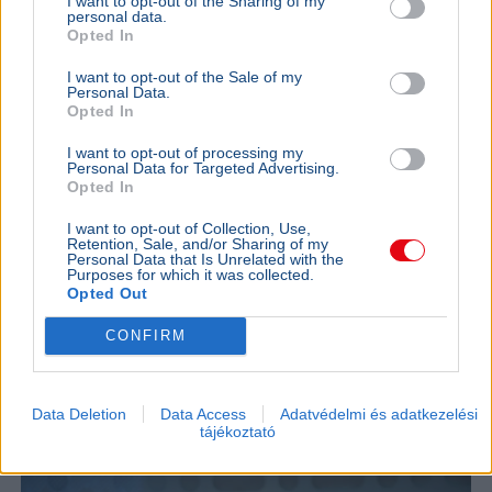
I want to opt-out of the Sharing of my
personal data.
Opted In
I want to opt-out of the Sale of my
Personal Data.
Opted In
Magyarország
Klímaváltozás
Aszály
Orbán Anita
Hőség
I want to opt-out of processing my
Personal Data for Targeted Advertising.
Orbán Anita külügyminiszter szerint az elmúlt tizenhat
Opted In
évben elmaradt a klímaváltozásra való felkészülés,
ezért regionális összefogást sürget.
Bővebben...
I want to opt-out of Collection, Use,
Retention, Sale, and/or Sharing of my
Personal Data that Is Unrelated with the
Purposes for which it was collected.
Ajánljuk még
Opted Out
CONFIRM
BELFÖLD
2026. augusztus 7.
„Ki mer odamenni ezek után?” – Borsa Miklós
megszólalt az egy nap alatt elbukott
Data Deletion
Data Access
Adatvédelmi és adatkezelési
állásáról
tájékoztató