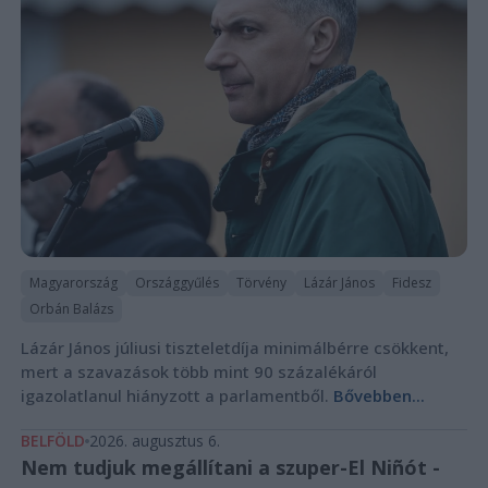
Magyarország
Országgyűlés
Törvény
Lázár János
Fidesz
Orbán Balázs
Lázár János júliusi tiszteletdíja minimálbérre csökkent,
mert a szavazások több mint 90 százalékáról
igazolatlanul hiányzott a parlamentből.
Bővebben...
BELFÖLD
2026. augusztus 6.
Nem tudjuk megállítani a szuper-El Niñót -