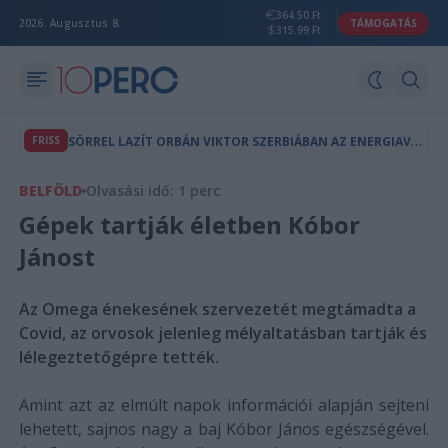
364.50 Ft
2026. Augusztus 8.
TÁMOGATÁS
315.99 Ft
S
ÖRREL LAZÍT ORBÁN VIKTOR SZERBIÁBAN AZ ENERGIAVÁLSÁG ALATT
FRISS
BELFÖLD
Olvasási idő: 1 perc
Gépek tartják életben Kóbor
Jánost
Az Omega énekesének szervezetét megtámadta a
Covid, az orvosok jelenleg mélyaltatásban tartják és
lélegeztetőgépre tették.
Amint azt az elmúlt napok információi alapján sejteni
lehetett, sajnos nagy a baj Kóbor János egészségével.