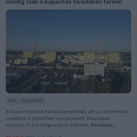
mindig csak a kapacitás töredékén termel
Paks
Energiakrízis
A Duna vízszintje Paksnál emelkedik, ám az atomerőmű
továbbra is jelentősen visszaterhelt állapotban,
mindössze 230 megawatton működik.
Bővebben...