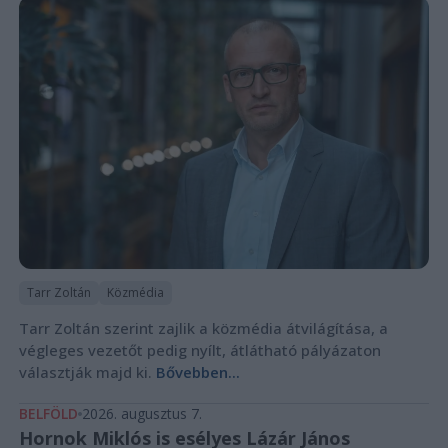
Tarr Zoltán
Közmédia
Tarr Zoltán szerint zajlik a közmédia átvilágítása, a
végleges vezetőt pedig nyílt, átlátható pályázaton
választják majd ki.
Bővebben...
BELFÖLD
2026. augusztus 7.
Hornok Miklós is esélyes Lázár János