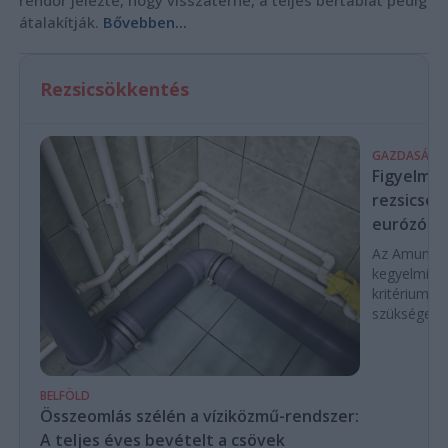
átalakítják.
Bővebben...
Rezsicsökkentés
GAZDASÁG
Figyelmez
rezsicsök
eurózóná
Az Amundi 
kegyelmi id
kritériumok
szükségese
BELFÖLD
Összeomlás szélén a víziközmű-rendszer:
A teljes éves bevételt a csövek