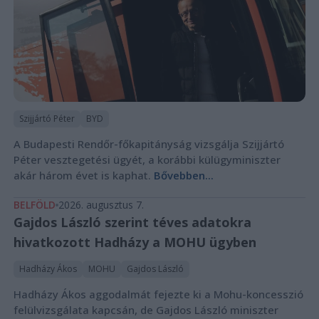
Szijjártó Péter
BYD
A Budapesti Rendőr-főkapitányság vizsgálja Szijjártó
Péter vesztegetési ügyét, a korábbi külügyminiszter
akár három évet is kaphat.
Bővebben...
BELFÖLD
2026. augusztus 7.
Gajdos László szerint téves adatokra
hivatkozott Hadházy a MOHU ügyben
Hadházy Ákos
MOHU
Gajdos László
Hadházy Ákos aggodalmát fejezte ki a Mohu-koncesszió
felülvizsgálata kapcsán, de Gajdos László miniszter