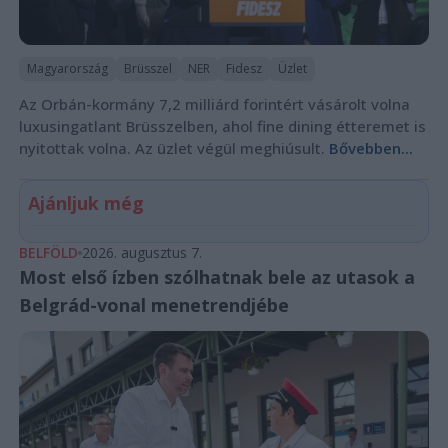
Magyarország
Brüsszel
NER
Fidesz
Üzlet
Az Orbán-kormány 7,2 milliárd forintért vásárolt volna
luxusingatlant Brüsszelben, ahol fine dining étteremet is
nyitottak volna. Az üzlet végül meghiúsult.
Bővebben...
Ajánljuk még
BELFÖLD
2026. augusztus 7.
Most első ízben szólhatnak bele az utasok a
Belgrád-vonal menetrendjébe