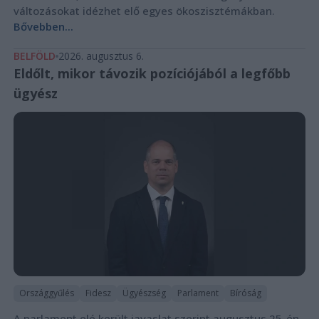
változásokat idézhet elő egyes ökoszisztémákban.
Bővebben...
BELFÖLD
2026. augusztus 6.
Eldőlt, mikor távozik pozíciójából a legfőbb
ügyész
Országgyűlés
Fidesz
Ügyészség
Parlament
Bíróság
A parlament elé került javaslat szerint augusztus 25-én