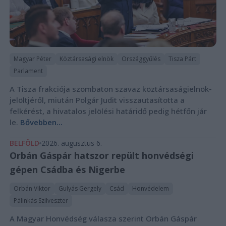
Magyar Péter
Köztársasági elnök
Országgyűlés
Tisza Párt
Parlament
A Tisza frakciója szombaton szavaz köztársaságielnök-
jelöltjéről, miután Polgár Judit visszautasította a
felkérést, a hivatalos jelölési határidő pedig hétfőn jár
le.
Bővebben...
BELFÖLD
2026. augusztus 6.
Orbán Gáspár hatszor repült honvédségi
gépen Csádba és Nigerbe
Orbán Viktor
Gulyás Gergely
Csád
Honvédelem
Pálinkás Szilveszter
A Magyar Honvédség válasza szerint Orbán Gáspár