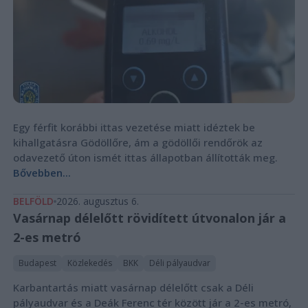
Egy férfit korábbi ittas vezetése miatt idéztek be
kihallgatásra Gödöllőre, ám a gödöllői rendőrök az
odavezető úton ismét ittas állapotban állították meg.
Bővebben...
BELFÖLD
2026. augusztus 6.
Vasárnap délelőtt rövidített útvonalon jár a
2-es metró
Budapest
Közlekedés
BKK
Déli pályaudvar
Karbantartás miatt vasárnap délelőtt csak a Déli
pályaudvar és a Deák Ferenc tér között jár a 2-es metró,