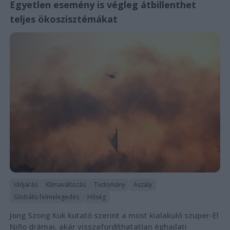
Egyetlen esemény is végleg átbillenthet
teljes ökoszisztémákat
Időjárás
Klímaváltozás
Tudomány
Aszály
Globális felmelegedés
Hőség
Jong Szong Kuk kutató szerint a most kialakuló szuper-El
Niño drámai, akár visszafordíthatatlan éghajlati