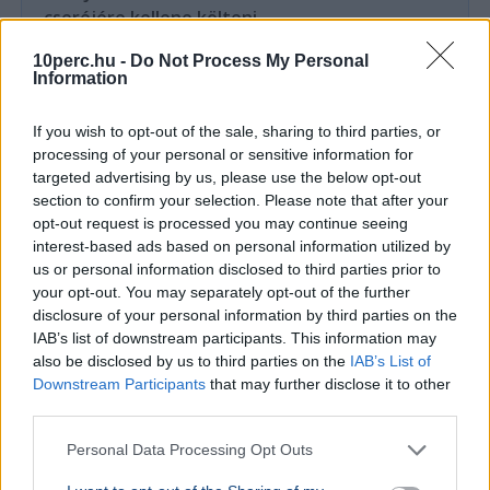
cseréjére kellene költeni
A magyar víziközmű-hálózat közel 80 százaléka
10perc.hu -
Do Not Process My Personal
kritikus állapotban van, a csőtörések száma
Information
pedig exponenciálisan nő. Kovács Károly szerint a
rezsicsökk...
If you wish to opt-out of the sale, sharing to third parties, or
processing of your personal or sensitive information for
BELFÖLD
2026. augusztus 7.
targeted advertising by us, please use the below opt-out
Orbán Anita szerint súlyos hibát követett el
section to confirm your selection. Please note that after your
Magyarország
opt-out request is processed you may continue seeing
interest-based ads based on personal information utilized by
us or personal information disclosed to third parties prior to
your opt-out. You may separately opt-out of the further
disclosure of your personal information by third parties on the
IAB’s list of downstream participants. This information may
also be disclosed by us to third parties on the
IAB’s List of
Downstream Participants
that may further disclose it to other
third parties.
Personal Data Processing Opt Outs