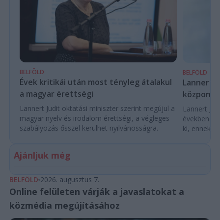
BELFÖLD
BELFÖLD
Évek kritikái után most tényleg átalakul
Lannert Ju
a magyar érettségi
központo
Lannert Judit oktatási miniszter szerint megújul a
Lannert Judi
magyar nyelv és irodalom érettségi, a végleges
években túl
szabályozás ősszel kerülhet nyilvánosságra.
ki, ennek m
Ajánljuk még
BELFÖLD
2026. augusztus 7.
Online felületen várják a javaslatokat a
közmédia megújításához