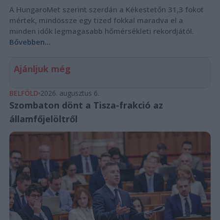
A HungaroMet szerint szerdán a Kékestetőn 31,3 fokot
mértek, mindössze egy tized fokkal maradva el a
minden idők legmagasabb hőmérsékleti rekordjától.
Bővebben...
Ajánljuk még
BELFÖLD
2026. augusztus 6.
Szombaton dönt a Tisza-frakció az
államfőjelöltről