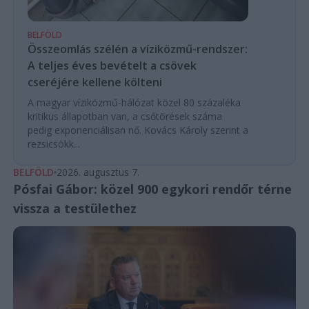
BELFÖLD
Összeomlás szélén a víziközmű-rendszer:
A teljes éves bevételt a csövek
cseréjére kellene költeni
A magyar víziközmű-hálózat közel 80 százaléka
kritikus állapotban van, a csőtörések száma
pedig exponenciálisan nő. Kovács Károly szerint a
rezsicsökk...
BELFÖLD
2026. augusztus 7.
Pósfai Gábor: közel 900 egykori rendőr térne
vissza a testülethez