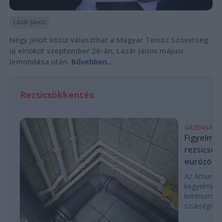
Lázár János
Négy jelölt közül választhat a Magyar Tenisz Szövetség
új elnököt szeptember 26-án, Lázár János májusi
lemondása után.
Bővebben...
Rezsicsökkentés
GAZDASÁG
Figyelmez
rezsicsök
eurózóná
Az Amundi 
kegyelmi id
kritériumok
szükségese