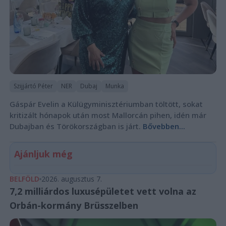
Szijjártó Péter
NER
Dubaj
Munka
Gáspár Evelin a Külügyminisztériumban töltött, sokat
kritizált hónapok után most Mallorcán pihen, idén már
Dubajban és Törökországban is járt.
Bővebben...
Ajánljuk még
BELFÖLD
2026. augusztus 7.
7,2 milliárdos luxusépületet vett volna az
Orbán-kormány Brüsszelben