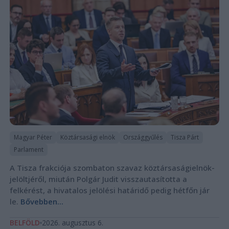
Magyar Péter
Köztársasági elnök
Országgyűlés
Tisza Párt
Parlament
A Tisza frakciója szombaton szavaz köztársaságielnök-
jelöltjéről, miután Polgár Judit visszautasította a
felkérést, a hivatalos jelölési határidő pedig hétfőn jár
le.
Bővebben...
BELFÖLD
2026. augusztus 6.