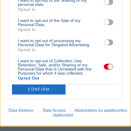
I want to opt-out of the Sharing of my
personal data.
Opted In
I want to opt-out of the Sale of my
Personal Data.
Opted In
I want to opt-out of processing my
Personal Data for Targeted Advertising.
Opted In
I want to opt-out of Collection, Use,
Retention, Sale, and/or Sharing of my
Personal Data that Is Unrelated with the
Purposes for which it was collected.
Opted Out
CONFIRM
Magyarország
Klímaváltozás
Aszály
Orbán Anita
Hőség
Data Deletion
Data Access
Adatvédelmi és adatkezelési
Orbán Anita külügyminiszter szerint az elmúlt tizenhat
tájékoztató
évben elmaradt a klímaváltozásra való felkészülés,
ezért regionális összefogást sürget.
Bővebben...