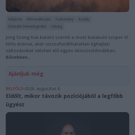
Időjárás
Klímaváltozás
Tudomány
Aszály
Globális felmelegedés
Hőség
Jong Szong Kuk kutató szerint a most kialakuló szuper-El
Niño drámai, akár visszafordíthatatlan éghajlati
változásokat idézhet elő egyes ökoszisztémákban.
Bővebben...
Ajánljuk még
BELFÖLD
2026. augusztus 6.
Eldőlt, mikor távozik pozíciójából a legfőbb
ügyész