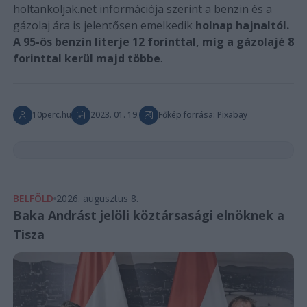
holtankoljak.net információja szerint a benzin és a
gázolaj ára is jelentősen emelkedik
holnap hajnaltól.
A 95-ös benzin literje 12 forinttal, míg a gázolajé 8
forinttal kerül majd többe
.
10perc.hu
2023. 01. 19.
Főkép forrása: Pixabay
BELFÖLD
2026. augusztus 8.
Baka Andrást jelöli köztársasági elnöknek a
Tisza