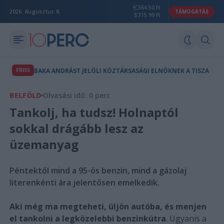
364.50 Ft
2026. Augusztus 8.
TÁMOGATÁS
315.99 Ft
FRISS
BAKA ANDRÁST JELÖLI KÖZTÁRSASÁGI ELNÖKNEK A TISZA
BELFÖLD
Olvasási idő: 0 perc
Tankolj, ha tudsz! Holnaptól
sokkal drágább lesz az
üzemanyag
Péntektől mind a 95-ös benzin, mind a gázolaj
literenkénti ára jelentősen emelkedik.
Aki még ma megteheti, üljön autóba, és menjen
el tankolni a legközelebbi benzinkútra
. Ugyanis a