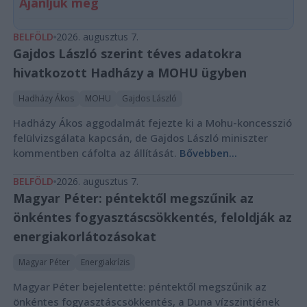
Ajánljuk még
BELFÖLD
2026. augusztus 7.
Gajdos László szerint téves adatokra
hivatkozott Hadházy a MOHU ügyben
Hadházy Ákos
MOHU
Gajdos László
Hadházy Ákos aggodalmát fejezte ki a Mohu-koncesszió
felülvizsgálata kapcsán, de Gajdos László miniszter
kommentben cáfolta az állítását.
Bővebben...
BELFÖLD
2026. augusztus 7.
Magyar Péter: péntektől megszűnik az
önkéntes fogyasztáscsökkentés, feloldják az
energiakorlátozásokat
Magyar Péter
Energiakrízis
Magyar Péter bejelentette: péntektől megszűnik az
önkéntes fogyasztáscsökkentés, a Duna vízszintjének