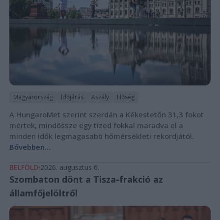
Magyarország
Időjárás
Aszály
Hőség
A HungaroMet szerint szerdán a Kékestetőn 31,3 fokot
mértek, mindössze egy tized fokkal maradva el a
minden idők legmagasabb hőmérsékleti rekordjától.
Bővebben...
BELFÖLD
2026. augusztus 6.
Szombaton dönt a Tisza-frakció az
államfőjelöltről