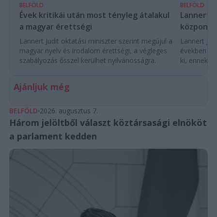
BELFÖLD
BELFÖLD
Évek kritikái után most tényleg átalakul
Lannert Ju
a magyar érettségi
központo
Lannert Judit oktatási miniszter szerint megújul a
Lannert Judi
magyar nyelv és irodalom érettségi, a végleges
években túl
szabályozás ősszel kerülhet nyilvánosságra.
ki, ennek m
Ajánljuk még
BELFÖLD
2026. augusztus 7.
Három jelöltből választ köztársasági elnököt
a parlament kedden