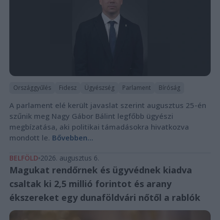
Országgyűlés
Fidesz
Ügyészség
Parlament
Bíróság
A parlament elé került javaslat szerint augusztus 25-én
szűnik meg Nagy Gábor Bálint legfőbb ügyészi
megbízatása, aki politikai támadásokra hivatkozva
mondott le.
Bővebben...
BELFÖLD
2026. augusztus 6.
Magukat rendőrnek és ügyvédnek kiadva
csaltak ki 2,5 millió forintot és arany
ékszereket egy dunaföldvári nőtől a rablók