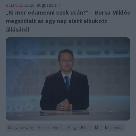
BELFÖLD
2026. augusztus 7.
„Ki mer odamenni ezek után?” – Borsa Miklós
megszólalt az egy nap alatt elbukott
állásáról
Magyarország
Miniszterelnök
Magyar Péter
M1
Közmédia