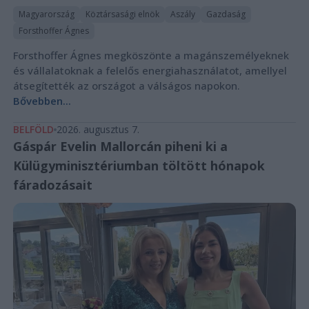
Magyarország
Köztársasági elnök
Aszály
Gazdaság
Forsthoffer Ágnes
Forsthoffer Ágnes megköszönte a magánszemélyeknek
és vállalatoknak a felelős energiahasználatot, amellyel
átsegítették az országot a válságos napokon.
Bővebben...
BELFÖLD
2026. augusztus 7.
Gáspár Evelin Mallorcán piheni ki a
Külügyminisztériumban töltött hónapok
fáradozásait