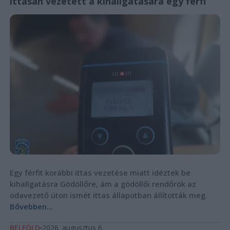
ittasan vezetett a kihallgatására egy férfi
Egy férfit korábbi ittas vezetése miatt idéztek be
kihallgatásra Gödöllőre, ám a gödöllői rendőrök az
odavezető úton ismét ittas állapotban állították meg.
Bővebben...
BELFÖLD
2026. augusztus 6.