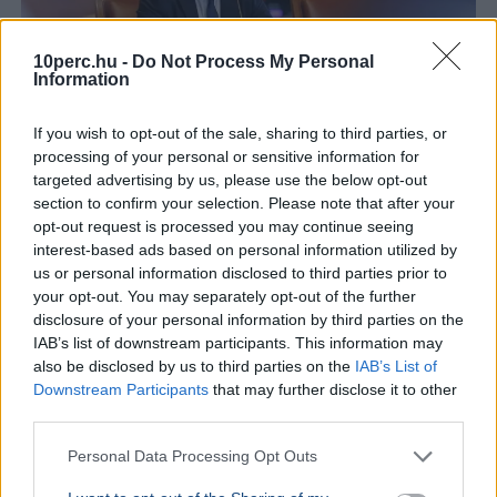
10perc.hu -
Do Not Process My Personal
Information
If you wish to opt-out of the sale, sharing to third parties, or
processing of your personal or sensitive information for
targeted advertising by us, please use the below opt-out
Rendőrség
Pósfai Gábor
section to confirm your selection. Please note that after your
opt-out request is processed you may continue seeing
Pósfai Gábor belügyminiszter szerint közel 900 egykori
interest-based ads based on personal information utilized by
rendőr jelezte, hogy visszatérne, a teljes bértáblát pedig
us or personal information disclosed to third parties prior to
átalakítják.
Bővebben...
your opt-out. You may separately opt-out of the further
disclosure of your personal information by third parties on the
Ajánljuk még
IAB’s list of downstream participants. This information may
also be disclosed by us to third parties on the
IAB’s List of
Downstream Participants
that may further disclose it to other
BELFÖLD
2026. augusztus 7.
third parties.
Orbán Anita szerint súlyos hibát követett el
Magyarország
Personal Data Processing Opt Outs