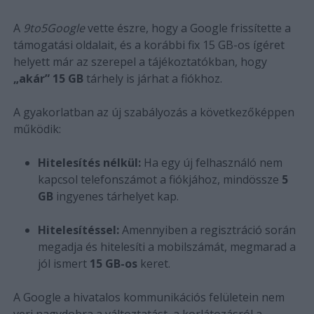
A
9to5Google
vette észre, hogy a Google frissítette a
támogatási oldalait, és a korábbi fix 15 GB-os ígéret
helyett már az szerepel a tájékoztatókban, hogy
„akár” 15 GB
tárhely is járhat a fiókhoz.
A gyakorlatban az új szabályozás a következőképpen
működik:
Hitelesítés nélkül:
Ha egy új felhasználó nem
kapcsol telefonszámot a fiókjához, mindössze
5
GB
ingyenes tárhelyet kap.
Hitelesítéssel:
Amennyiben a regisztráció során
megadja és hitelesíti a mobilszámát, megmarad a
jól ismert
15 GB-os
keret.
A Google a hivatalos kommunikációs felületein nem
veri nagydobra a változtatást, a korlátozásról a