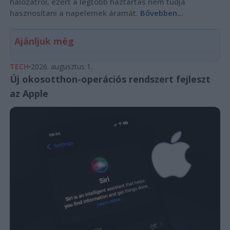
hálózatról, ezért a legtöbb háztartás nem tudja
hasznosítani a napelemek áramát.
Bővebben...
Ajánljuk még
TECH
2026. augusztus 1.
Új okosotthon-operációs rendszert fejleszt
az Apple