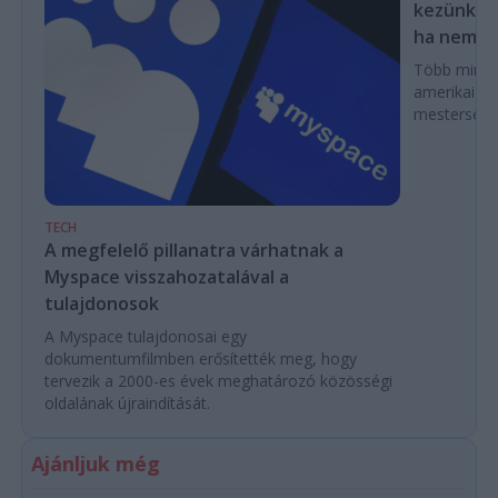
kezünkből
ha nem las
Több mint ez
amerikai k
mesterséges
TECH
A megfelelő pillanatra várhatnak a
Myspace visszahozatalával a
tulajdonosok
A Myspace tulajdonosai egy
dokumentumfilmben erősítették meg, hogy
tervezik a 2000-es évek meghatározó közösségi
oldalának újraindítását.
Ajánljuk még