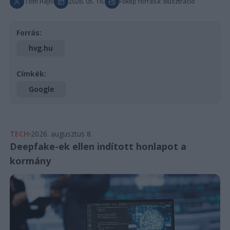
Tóth Hajni
2026. 05. 16.
Főkép forrása: Illusztráció
Forrás:
hvg.hu
Címkék:
Google
TECH
2026. augusztus 8.
Deepfake-ek ellen indított honlapot a
kormány