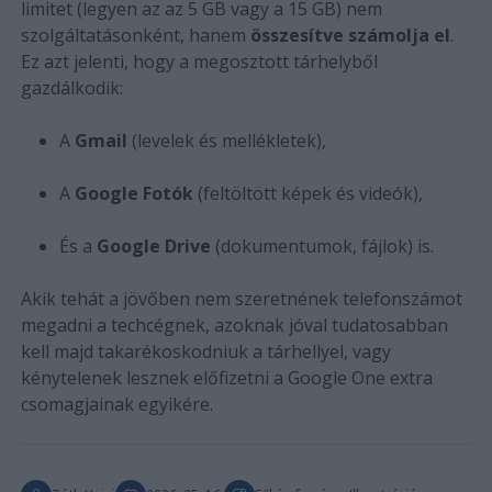
limitet (legyen az az 5 GB vagy a 15 GB) nem
szolgáltatásonként, hanem
összesítve számolja el
.
Ez azt jelenti, hogy a megosztott tárhelyből
gazdálkodik:
A
Gmail
(levelek és mellékletek),
A
Google Fotók
(feltöltött képek és videók),
És a
Google Drive
(dokumentumok, fájlok) is.
Akik tehát a jövőben nem szeretnének telefonszámot
megadni a techcégnek, azoknak jóval tudatosabban
kell majd takarékoskodniuk a tárhellyel, vagy
kénytelenek lesznek előfizetni a Google One extra
csomagjainak egyikére.