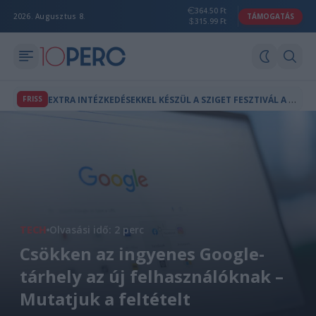
364.50 Ft
2026. Augusztus 8.
TÁMOGATÁS
315.99 Ft
E
XTRA INTÉZKEDÉSEKKEL KÉSZÜL A SZIGET FESZTIVÁL A POR ÉS HŐSÉG ELLEN
FRISS
TECH
Olvasási idő: 2 perc
Csökken az ingyenes Google-
tárhely az új felhasználóknak –
Mutatjuk a feltételt