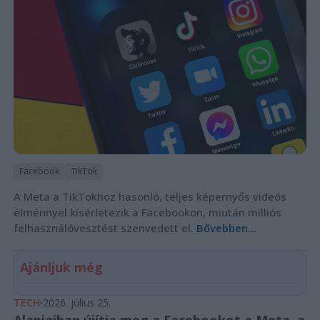
Facebook
TikTok
A Meta a TikTokhoz hasonló, teljes képernyős videós
élménnyel kísérletezik a Facebookon, miután milliós
felhasználóvesztést szenvedett el.
Bővebben...
Ajánljuk még
TECH
2026. július 25.
Alapjaiban újítja meg a Facebookot a Meta, a