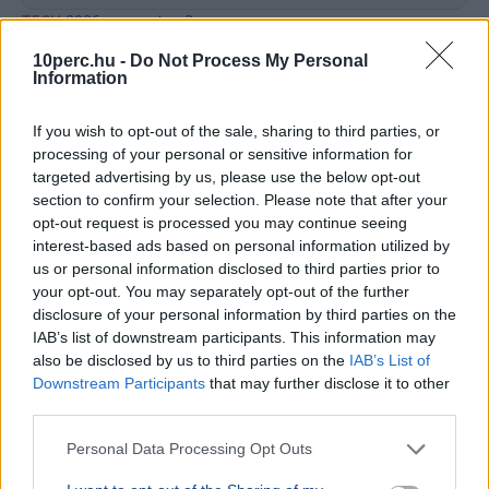
TECH
2026. augusztus 3.
Interaktív térkép mutatja Magyarország
10perc.hu -
Do Not Process My Personal
energiaellátási helyzetét
Information
If you wish to opt-out of the sale, sharing to third parties, or
processing of your personal or sensitive information for
targeted advertising by us, please use the below opt-out
section to confirm your selection. Please note that after your
opt-out request is processed you may continue seeing
interest-based ads based on personal information utilized by
us or personal information disclosed to third parties prior to
your opt-out. You may separately opt-out of the further
disclosure of your personal information by third parties on the
IAB’s list of downstream participants. This information may
also be disclosed by us to third parties on the
IAB’s List of
Magyarország
Aszály
Atomerőmű
Gazdaság
Kapitány István
Downstream Participants
that may further disclose it to other
third parties.
A Hol a delej? nevű interaktív oldal folyamatosan frissülő
adatokkal mutatja Magyarország áramfogyasztását,
Personal Data Processing Opt Outs
termelését és importját az energiaválság idején.
Bővebben...