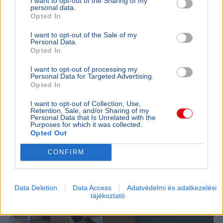
I want to opt-out of the Sharing of my
personal data.
Opted In
TECH
2026. augusztus 3.
Orosz szerverekről érkező kibertámadás érte
I want to opt-out of the Sale of my
Personal Data.
a Magyar Államkincstárat
Opted In
I want to opt-out of processing my
Personal Data for Targeted Advertising.
Opted In
I want to opt-out of Collection, Use,
Retention, Sale, and/or Sharing of my
Personal Data that Is Unrelated with the
Purposes for which it was collected.
Opted Out
CONFIRM
Data Deletion
Data Access
Adatvédelmi és adatkezelési
tájékoztató