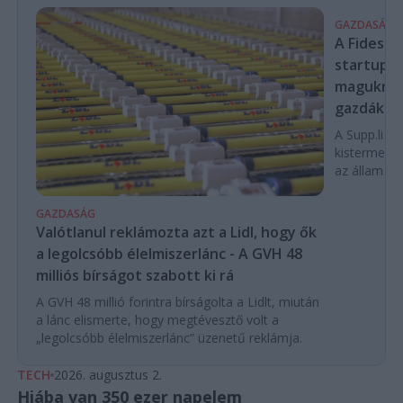
GAZDASÁG
A Fidesz-
startupba
magukra 
gazdákat
A Supp.li cs
kistermelők
az állam pe
GAZDASÁG
Valótlanul reklámozta azt a Lidl, hogy ők
a legolcsóbb élelmiszerlánc - A GVH 48
milliós bírságot szabott ki rá
A GVH 48 millió forintra bírságolta a Lidlt, miután
a lánc elismerte, hogy megtévesztő volt a
„legolcsóbb élelmiszerlánc” üzenetű reklámja.
TECH
2026. augusztus 2.
Hiába van 350 ezer napelem