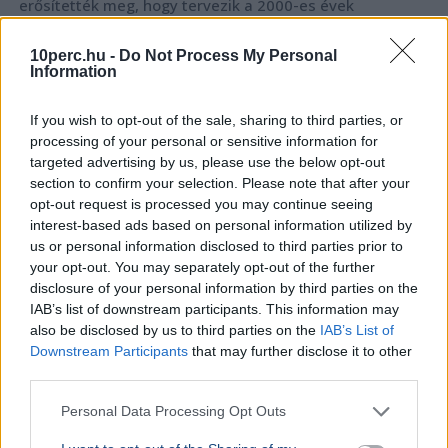
erősítették meg, hogy tervezik a 2000-es évek
meghatározó közösségi oldalának újraindítását.
Bővebben...
10perc.hu -
Do Not Process My Personal
Information
Google
If you wish to opt-out of the sale, sharing to third parties, or
processing of your personal or sensitive information for
targeted advertising by us, please use the below opt-out
TECH
section to confirm your selection. Please note that after your
Szakértők
opt-out request is processed you may continue seeing
kezünkből
interest-based ads based on personal information utilized by
us or personal information disclosed to third parties prior to
ha nem las
your opt-out. You may separately opt-out of the further
Több mint ez
disclosure of your personal information by third parties on the
amerikai k
IAB’s list of downstream participants. This information may
mesterséges
also be disclosed by us to third parties on the
IAB’s List of
Downstream Participants
that may further disclose it to other
third parties.
Personal Data Processing Opt Outs
TECH
A megfelelő pillanatra várhatnak a