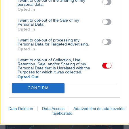
I want to opt-out of the Sharing of my
personal data.
Myspace visszahozatalával a
Opted In
tulajdonosok
I want to opt-out of the Sale of my
A Myspace tulajdonosai egy
Personal Data.
dokumentumfilmben erősítették meg, hogy
Opted In
tervezik a 2000-es évek meghatározó közösségi
oldalának újraindítását.
I want to opt-out of processing my
Personal Data for Targeted Advertising.
Opted In
Ajánljuk még
I want to opt-out of Collection, Use,
Retention, Sale, and/or Sharing of my
Personal Data that Is Unrelated with the
TECH
2026. augusztus 3.
Purposes for which it was collected.
Interaktív térkép mutatja Magyarország
Opted Out
energiaellátási helyzetét
CONFIRM
Data Deletion
Data Access
Adatvédelmi és adatkezelési
tájékoztató