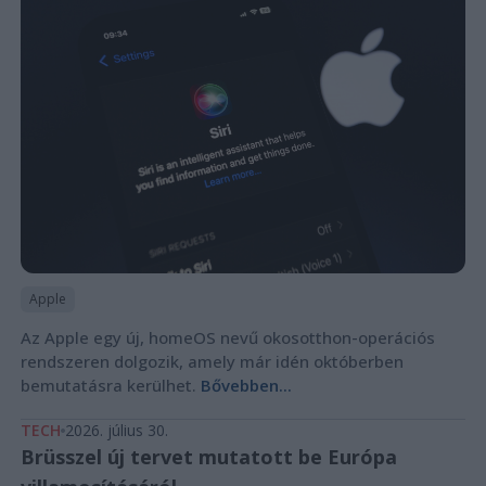
Apple
Az Apple egy új, homeOS nevű okosotthon-operációs
rendszeren dolgozik, amely már idén októberben
bemutatásra kerülhet.
Bővebben...
TECH
2026. július 30.
Brüsszel új tervet mutatott be Európa