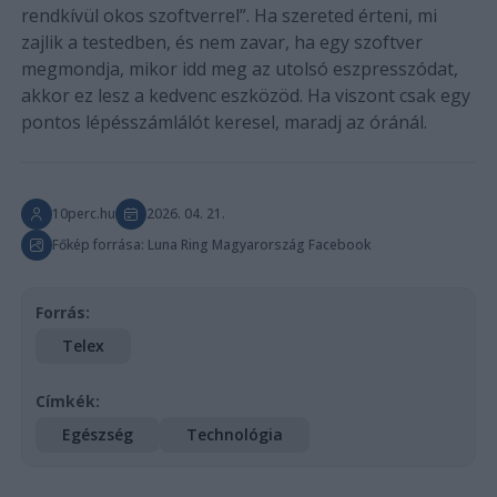
rendkívül okos szoftverrel”. Ha szereted érteni, mi
zajlik a testedben, és nem zavar, ha egy szoftver
megmondja, mikor idd meg az utolsó eszpresszódat,
akkor ez lesz a kedvenc eszközöd. Ha viszont csak egy
pontos lépésszámlálót keresel, maradj az óránál.
10perc.hu
2026. 04. 21.
Főkép forrása: Luna Ring Magyarország Facebook
Forrás:
Telex
Címkék:
Egészség
Technológia