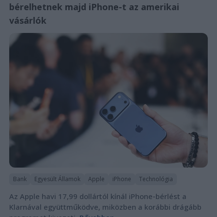
bérelhetnek majd iPhone-t az amerikai
vásárlók
Bank
Egyesült Államok
Apple
iPhone
Technológia
Az Apple havi 17,99 dollártól kínál iPhone-bérlést a
Klarnával együttműködve, miközben a korábbi drágább