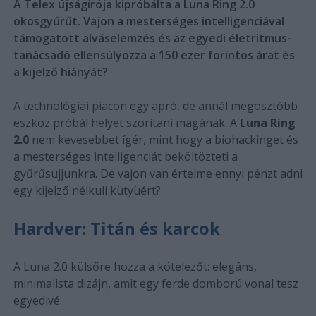
A Telex újságírója kipróbálta a Luna Ring 2.0
okosgyűrűt. Vajon a mesterséges intelligenciával
támogatott alváselemzés és az egyedi életritmus-
tanácsadó ellensúlyozza a 150 ezer forintos árat és
a kijelző hiányát?
A technológiai piacon egy apró, de annál megosztóbb
eszköz próbál helyet szorítani magának. A
Luna Ring
2.0
nem kevesebbet ígér, mint hogy a biohackinget és
a mesterséges intelligenciát beköltözteti a
gyűrűsujjunkra. De vajon van értelme ennyi pénzt adni
egy kijelző nélküli kütyüért?
Hardver: Titán és karcok
A Luna 2.0 külsőre hozza a kötelezőt: elegáns,
minimalista dizájn, amit egy ferde domború vonal tesz
egyedivé.