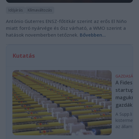
Időjárás
Klímaváltozás
António Guterres ENSZ-főtitkár szerint az erős El Niño
miatt forró nyárvége és ősz várható, a WMO szerint a
hatások novemberben tetőznek.
Bővebben...
Kutatás
GAZDASÁG
A Fidesz-
startupba
magukra 
gazdákat
A Supp.li cs
kistermelők
az állam pe