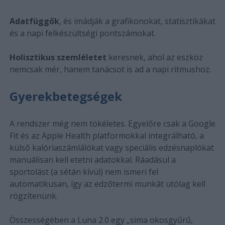
Adatfüggők
, és imádják a grafikonokat, statisztikákat
és a napi felkészültségi pontszámokat.
Holisztikus szemléletet
keresnek, ahol az eszköz
nemcsak mér, hanem tanácsot is ad a napi ritmushoz.
Gyerekbetegségek
A rendszer még nem tökéletes. Egyelőre csak a Google
Fit és az Apple Health platformokkal integrálható, a
külső kalóriaszámlálókat vagy speciális edzésnaplókat
manuálisan kell etetni adatokkal. Ráadásul a
sportolást (a sétán kívül) nem ismeri fel
automatikusan, így az edzőtermi munkát utólag kell
rögzítenünk.
Összességében a Luna 2.0 egy „sima okosgyűrű,