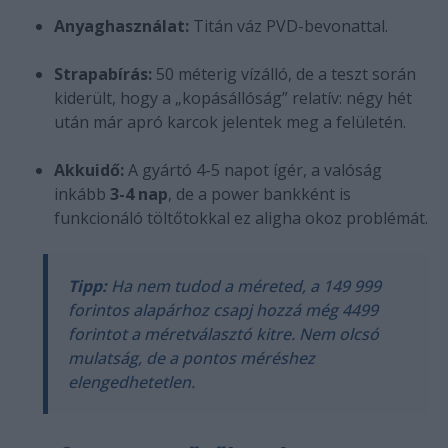
Anyaghasználat:
Titán váz PVD-bevonattal.
Strapabírás:
50 méterig vízálló, de a teszt során
kiderült, hogy a „kopásállóság” relatív: négy hét
után már apró karcok jelentek meg a felületén.
Akkuidő:
A gyártó 4-5 napot ígér, a valóság
inkább
3-4 nap
, de a power bankként is
funkcionáló töltőtokkal ez aligha okoz problémát.
Tipp:
Ha nem tudod a méreted, a 149 999
forintos alapárhoz csapj hozzá még 4499
forintot a méretválasztó kitre. Nem olcsó
mulatság, de a pontos méréshez
elengedhetetlen.