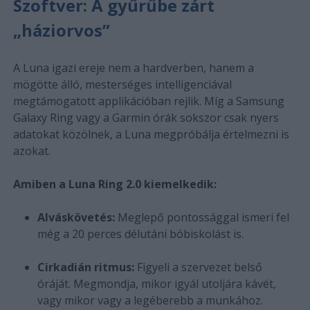
Szoftver: A gyűrűbe zárt
„háziorvos”
A Luna igazi ereje nem a hardverben, hanem a
mögötte álló, mesterséges intelligenciával
megtámogatott applikációban rejlik. Míg a Samsung
Galaxy Ring vagy a Garmin órák sokszor csak nyers
adatokat közölnek, a Luna megpróbálja értelmezni is
azokat.
Amiben a Luna Ring 2.0 kiemelkedik:
Alváskövetés:
Meglepő pontossággal ismeri fel
még a 20 perces délutáni bóbiskolást is.
Cirkadián ritmus:
Figyeli a szervezet belső
óráját. Megmondja, mikor igyál utoljára kávét,
vagy mikor vagy a legéberebb a munkához.