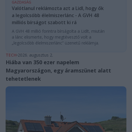
GAZDASÁG
Valótlanul reklámozta azt a Lidl, hogy ők
a legolcsóbb élelmiszerlánc - A GVH 48
milliós bírságot szabott ki rá
A GVH 48 millió forintra bírságolta a Lidlt, miután
a lánc elismerte, hogy megtévesztő volt a
„legolcsóbb élelmiszerlánc” üzenetű reklámja.
TECH
2026. augusztus 2.
Hiába van 350 ezer napelem
Magyarországon, egy áramszünet alatt
tehetetlenek