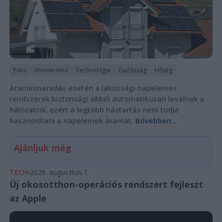
Paks
Atomerőmű
Technológia
Gazdaság
Hőség
Áramkimaradás esetén a lakossági napelemes
rendszerek biztonsági okból automatikusan leválnak a
hálózatról, ezért a legtöbb háztartás nem tudja
hasznosítani a napelemek áramát.
Bővebben...
Ajánljuk még
TECH
2026. augusztus 1.
Új okosotthon-operációs rendszert fejleszt
az Apple