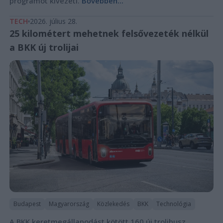
programot kivezeti.
Bővebben...
TECH
2026. július 28.
25 kilométert mehetnek felsővezeték nélkül
a BKK új trolijai
Budapest
Magyarország
Közlekedés
BKK
Technológia
A BKK keretmegállapodást kötött 160 új trolibusz