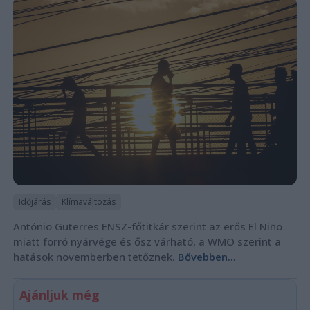
Időjárás
Klímaváltozás
António Guterres ENSZ-főtitkár szerint az erős El Niño
miatt forró nyárvége és ősz várható, a WMO szerint a
hatások novemberben tetőznek.
Bővebben...
Ajánljuk még