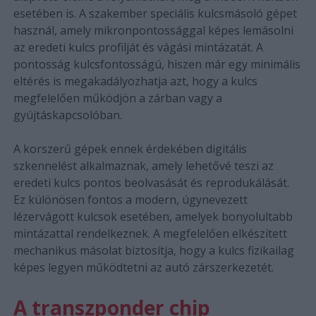
esetében is. A szakember speciális kulcsmásoló gépet
használ, amely mikronpontossággal képes lemásolni
az eredeti kulcs profilját és vágási mintázatát. A
pontosság kulcsfontosságú, hiszen már egy minimális
eltérés is megakadályozhatja azt, hogy a kulcs
megfelelően működjön a zárban vagy a
gyújtáskapcsolóban.
A korszerű gépek ennek érdekében digitális
szkennelést alkalmaznak, amely lehetővé teszi az
eredeti kulcs pontos beolvasását és reprodukálását.
Ez különösen fontos a modern, úgynevezett
lézervágott kulcsok esetében, amelyek bonyolultabb
mintázattal rendelkeznek. A megfelelően elkészített
mechanikus másolat biztosítja, hogy a kulcs fizikailag
képes legyen működtetni az autó zárszerkezetét.
A transzponder chip