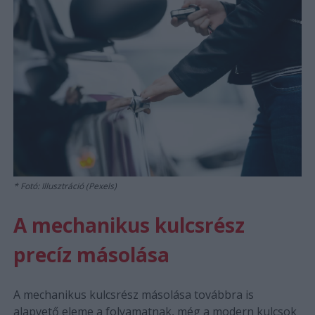
Fotó: Illusztráció (Pexels)
A mechanikus kulcsrész
precíz másolása
A mechanikus kulcsrész másolása továbbra is
alapvető eleme a folyamatnak, még a modern kulcsok