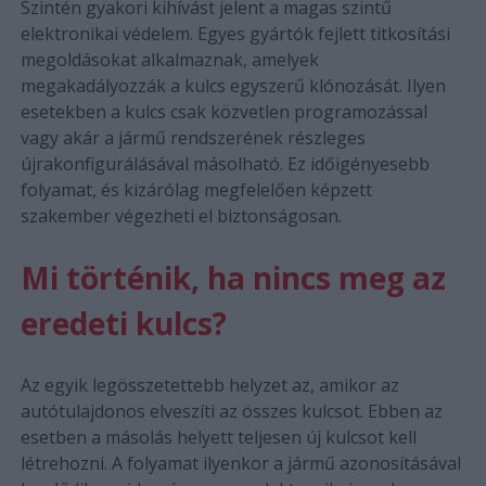
Szintén gyakori kihívást jelent a magas szintű
elektronikai védelem. Egyes gyártók fejlett titkosítási
megoldásokat alkalmaznak, amelyek
megakadályozzák a kulcs egyszerű klónozását. Ilyen
esetekben a kulcs csak közvetlen programozással
vagy akár a jármű rendszerének részleges
újrakonfigurálásával másolható. Ez időigényesebb
folyamat, és kizárólag megfelelően képzett
szakember végezheti el biztonságosan.
Mi történik, ha nincs meg az
eredeti kulcs?
Az egyik legösszetettebb helyzet az, amikor az
autótulajdonos elveszíti az összes kulcsot. Ebben az
esetben a másolás helyett teljesen új kulcsot kell
létrehozni. A folyamat ilyenkor a jármű azonosításával