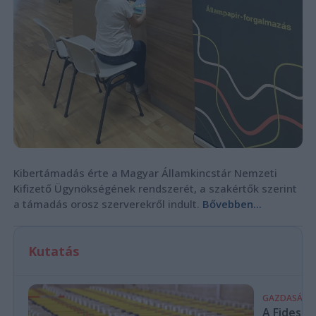
Kibertámadás érte a Magyar Államkincstár Nemzeti
Kifizető Ügynökségének rendszerét, a szakértők szerint
a támadás orosz szerverekről indult.
Bővebben...
Kutatás
GAZDASÁG
A Fidesz-