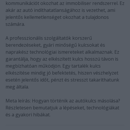
kommunikációt okozhat az immobiliser rendszerrel. Ez
akár az autó indíthatatlanságához is vezethet, ami
jelentős kellemetlenséget okozhat a tulajdonos
számára.
A professzionális szolgáltatók korszerű
berendezéseket, gyári minőségű kulcsokat és
naprakész technológiai ismereteket alkalmaznak. Ez
garantálja, hogy az elkészített kulcs hosszú távon is
megbízhatóan működjön. Egy tartalék kulcs
elkészítése mindig jó befektetés, hiszen vészhelyzet
esetén jelentős időt, pénzt és stresszt takaríthatunk
meg általa.
Meta leírás: Hogyan történik az autókulcs másolása?
Részletesen bemutatjuk a lépéseket, technológiákat
és a gyakori hibákat.