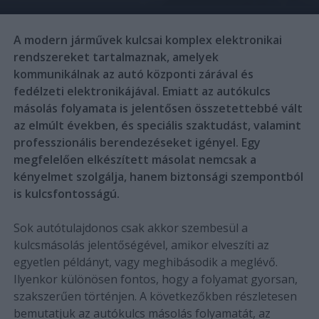
A modern járművek kulcsai komplex elektronikai
rendszereket tartalmaznak, amelyek
kommunikálnak az autó központi zárával és
fedélzeti elektronikájával. Emiatt az autókulcs
másolás folyamata is jelentősen összetettebbé vált
az elmúlt években, és speciális szaktudást, valamint
professzionális berendezéseket igényel. Egy
megfelelően elkészített másolat nemcsak a
kényelmet szolgálja, hanem biztonsági szempontból
is kulcsfontosságú.
Sok autótulajdonos csak akkor szembesül a
kulcsmásolás jelentőségével, amikor elveszíti az
egyetlen példányt, vagy meghibásodik a meglévő.
Ilyenkor különösen fontos, hogy a folyamat gyorsan,
szakszerűen történjen. A következőkben részletesen
bemutatjuk az autókulcs másolás folyamatát, az