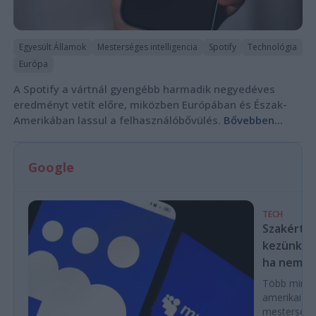
Egyesült Államok
Mesterséges intelligencia
Spotify
Technológia
Európa
A Spotify a vártnál gyengébb harmadik negyedéves
eredményt vetít előre, miközben Európában és Észak-
Amerikában lassul a felhasználóbővülés.
Bővebben...
Google
TECH
Szakértők
kezünkből
ha nem las
Több mint ez
amerikai k
mesterséges