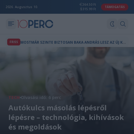
364.50 Ft
2026. Augusztus 10.
TÁMOGATÁS
315.99 Ft
M
OSTMÁR SZINTE BIZTOSAN BAKA ANDRÁS LESZ AZ ÚJ KÖZTÁRSASÁGI ELNÖK
FRISS
TECH
Olvasási idő: 6 perc
Autókulcs másolás lépésről
lépésre – technológia, kihívások
és megoldások