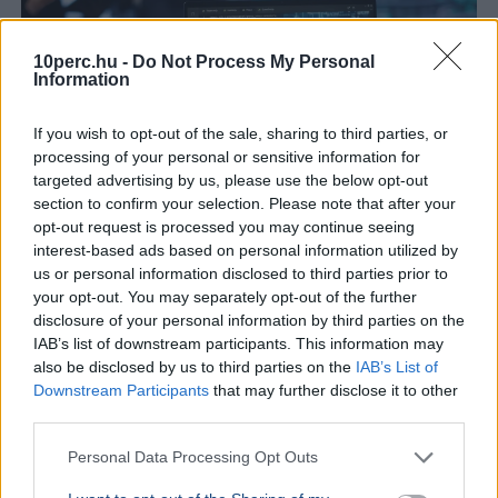
10perc.hu -
Do Not Process My Personal
Information
If you wish to opt-out of the sale, sharing to third parties, or
processing of your personal or sensitive information for
targeted advertising by us, please use the below opt-out
section to confirm your selection. Please note that after your
opt-out request is processed you may continue seeing
Mesterséges intelligencia
interest-based ads based on personal information utilized by
Tanács Zoltán bejelentette a mihivatal.gov.hu honlap
us or personal information disclosed to third parties prior to
indulását, ahol az emberek MI-vel kapcsolatos
your opt-out. You may separately opt-out of the further
kérdéseket tehetnek fel és panaszt is bejelenthetnek.
disclosure of your personal information by third parties on the
Bővebben...
IAB’s list of downstream participants. This information may
also be disclosed by us to third parties on the
IAB’s List of
TECH
2026. augusztus 7.
Downstream Participants
that may further disclose it to other
Érzéki beszélgetésekbe vonta a gyerekeket
third parties.
a Meta chatbotja - 567 millió dolláros
Personal Data Processing Opt Outs
bírságot kap