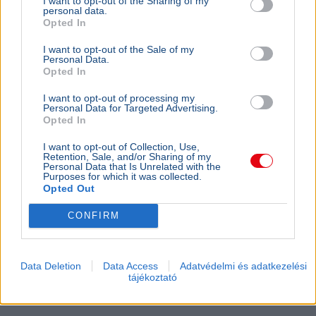
I want to opt-out of the Sharing of my
personal data.
Opted In
I want to opt-out of the Sale of my
Personal Data.
Opted In
I want to opt-out of processing my
Personal Data for Targeted Advertising.
Opted In
I want to opt-out of Collection, Use,
Retention, Sale, and/or Sharing of my
Personal Data that Is Unrelated with the
Purposes for which it was collected.
Opted Out
CONFIRM
Egyesült Államok
Mesterséges intelligencia
Facebook
Instagram
Bírság
Bíróság
Az új-mexikói bíróság 567 millió dollár megfizetésére és
Data Deletion
Data Access
Adatvédelmi és adatkezelési
tájékoztató
biztonsági intézkedésekre kötelezte a Metát a fiatalkorú
felhasználók védelme érdekében.
Bővebben...