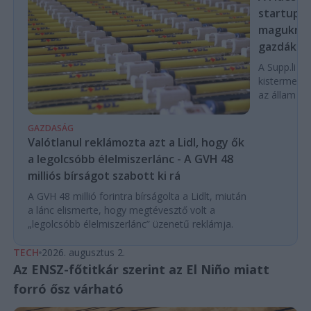
startupba
magukra 
gazdákat
A Supp.li cs
kistermelők
az állam pe
GAZDASÁG
Valótlanul reklámozta azt a Lidl, hogy ők
a legolcsóbb élelmiszerlánc - A GVH 48
milliós bírságot szabott ki rá
A GVH 48 millió forintra bírságolta a Lidlt, miután
a lánc elismerte, hogy megtévesztő volt a
„legolcsóbb élelmiszerlánc” üzenetű reklámja.
TECH
2026. augusztus 2.
Az ENSZ-főtitkár szerint az El Niño miatt
forró ősz várható