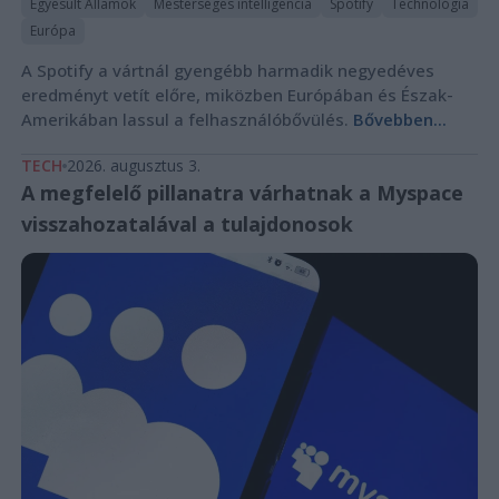
Egyesült Államok
Mesterséges intelligencia
Spotify
Technológia
Európa
A Spotify a vártnál gyengébb harmadik negyedéves
eredményt vetít előre, miközben Európában és Észak-
Amerikában lassul a felhasználóbővülés.
Bővebben...
TECH
2026. augusztus 3.
A megfelelő pillanatra várhatnak a Myspace
visszahozatalával a tulajdonosok