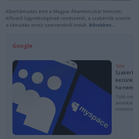
Kibertámadás érte a Magyar Államkincstár Nemzeti
Kifizető Ügynökségének rendszerét, a szakértők szerint
a támadás orosz szerverekről indult.
Bővebben...
Google
TECH
Szakértők
kezünkből
ha nem las
Több mint ez
amerikai k
mesterséges