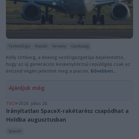
Technológia
Repülő
Verseny
Gazdaság
Kelly Ortberg, a Boeing vezérigazgatója bejelentette,
hogy az új generációs keskenytörzsű repülőgép csak az
évtized végén jelenhet meg a piacon.
Bővebben...
Ajánljuk még
TECH
2026. július 20.
Irányítatlan SpaceX-rakétarész csapódhat a
Holdba augusztusban
SpaceX