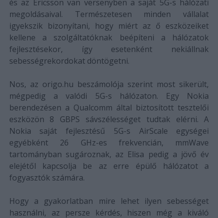
és az Ericsson van versenyben a saját 5G-s hálózati
megoldásaival. Természetesen minden vállalat
igyekszik bizonyítani, hogy miért az ő eszközeiket
kellene a szolgáltatóknak beépíteni a hálózatok
fejlesztésekor, így esetenként nekiállnak
sebességrekordokat döntögetni.
Nos, az origo.hu beszámolója szerint most sikerült,
mégpedig a valódi 5G-s hálózaton. Egy Nokia
berendezésen a Qualcomm által biztosított tesztelői
eszközön 8 GBPS sávszélességet tudtak elérni. A
Nokia saját fejlesztésű 5G-s AirScale egységei
egyébként 26 GHz-es frekvencián, mmWave
tartományban sugároznak, az Elisa pedig a jövő év
elejétől kapcsolja be az erre épülő hálózatot a
fogyasztók számára.
Hogy a gyakorlatban mire lehet ilyen sebességet
használni, az persze kérdés, hiszen még a kiváló