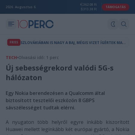
362.08 Ft
2026. Augusztus 6.
TÁMOGATÁS
313.38 Ft
S
ZLOVÁKIÁBAN IS NAGY A BAJ, MÉGIS VIZET ÍGÉRTEK MAGYARORSZÁGNAK
FRISS
TECH
Olvasási idő: 1 perc
Új sebességrekord valódi 5G-s
hálózaton
Egy Nokia berendezésen a Qualcomm által
biztosított tesztelői eszközön 8 GBPS
sávszélességet tudtak elérni.
A nyugaton több helyről egyre inkább kiszorított
Huawei mellett leginkább két európai gyártó, a Nokia