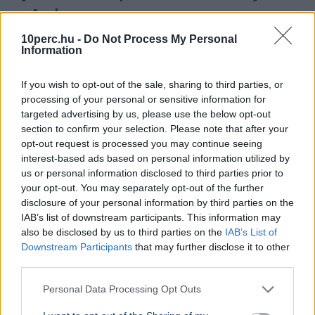
az Apple
10perc.hu -
Do Not Process My Personal
Information
If you wish to opt-out of the sale, sharing to third parties, or
processing of your personal or sensitive information for
targeted advertising by us, please use the below opt-out
section to confirm your selection. Please note that after your
opt-out request is processed you may continue seeing
interest-based ads based on personal information utilized by
us or personal information disclosed to third parties prior to
your opt-out. You may separately opt-out of the further
disclosure of your personal information by third parties on the
IAB’s list of downstream participants. This information may
also be disclosed by us to third parties on the
IAB’s List of
Apple
Downstream Participants
that may further disclose it to other
third parties.
Az Apple egy új, homeOS nevű okosotthon-operációs
rendszeren dolgozik, amely már idén októberben
Personal Data Processing Opt Outs
bemutatásra kerülhet.
Bővebben...