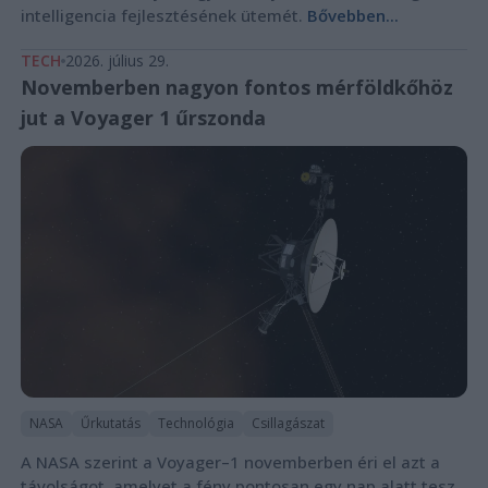
intelligencia fejlesztésének ütemét.
Bővebben...
TECH
2026. július 29.
Novemberben nagyon fontos mérföldkőhöz
jut a Voyager 1 űrszonda
NASA
Űrkutatás
Technológia
Csillagászat
A NASA szerint a Voyager–1 novemberben éri el azt a
távolságot, amelyet a fény pontosan egy nap alatt tesz