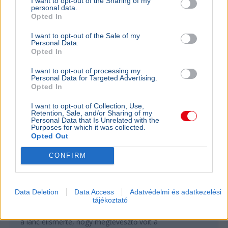
I want to opt-out of the Sharing of my
personal data.
Opted In
Kutatás
I want to opt-out of the Sale of my
Personal Data.
Opted In
GAZDASÁG
A Fidesz-
I want to opt-out of processing my
startupba
Personal Data for Targeted Advertising.
Opted In
magukra 
gazdákat
I want to opt-out of Collection, Use,
Retention, Sale, and/or Sharing of my
A Supp.li cs
Personal Data that Is Unrelated with the
kistermelők
Purposes for which it was collected.
Opted Out
az állam pe
CONFIRM
GAZDASÁG
Valótlanul reklámozta azt a Lidl, hogy ők
a legolcsóbb élelmiszerlánc - A GVH 48
Data Deletion
Data Access
Adatvédelmi és adatkezelési
milliós bírságot szabott ki rá
tájékoztató
A GVH 48 millió forintra bírságolta a Lidlt, miután
a lánc elismerte, hogy megtévesztő volt a