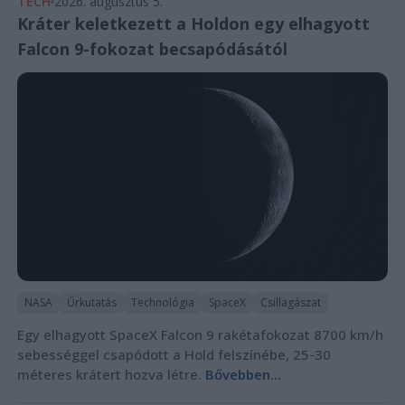
TECH
2026. augusztus 5.
Kráter keletkezett a Holdon egy elhagyott
Falcon 9-fokozat becsapódásától
NASA
Űrkutatás
Technológia
SpaceX
Csillagászat
Egy elhagyott SpaceX Falcon 9 rakétafokozat 8700 km/h
sebességgel csapódott a Hold felszínébe, 25-30
méteres krátert hozva létre.
Bővebben...