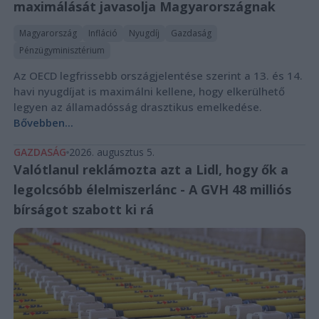
maximálását javasolja Magyarországnak
Magyarország
Infláció
Nyugdíj
Gazdaság
Pénzügyminisztérium
Az OECD legfrissebb országjelentése szerint a 13. és 14.
havi nyugdíjat is maximálni kellene, hogy elkerülhető
legyen az államadósság drasztikus emelkedése.
Bővebben...
GAZDASÁG
2026. augusztus 5.
Valótlanul reklámozta azt a Lidl, hogy ők a
legolcsóbb élelmiszerlánc - A GVH 48 milliós
bírságot szabott ki rá