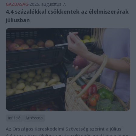
GAZDASÁG
2026. augusztus 7.
4,4 százalékkal csökkentek az élelmiszerárak
júliusban
Infláció
Árrésstop
Az Országos Kereskedelmi Szövetség szerint a júliusi
4,4 százalékos élelmiszer-árcsökkenés miatt ideje lenne