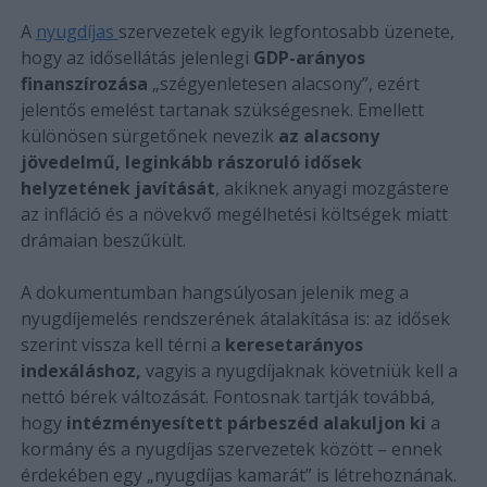
A
nyugdíjas
szervezetek egyik legfontosabb üzenete,
hogy az idősellátás jelenlegi
GDP-arányos
finanszírozása
„szégyenletesen alacsony”, ezért
jelentős emelést tartanak szükségesnek. Emellett
különösen sürgetőnek nevezik
az alacsony
jövedelmű, leginkább rászoruló idősek
helyzetének javítását
, akiknek anyagi mozgástere
az infláció és a növekvő megélhetési költségek miatt
drámaian beszűkült.
A dokumentumban hangsúlyosan jelenik meg a
nyugdíjemelés rendszerének átalakítása is: az idősek
szerint vissza kell térni a
keresetarányos
indexáláshoz,
vagyis a nyugdíjaknak követniük kell a
nettó bérek változását. Fontosnak tartják továbbá,
hogy
intézményesített párbeszéd alakuljon ki
a
kormány és a nyugdíjas szervezetek között – ennek
érdekében egy „nyugdíjas kamarát” is létrehoznának.