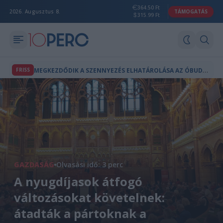
364.50 Ft
2026. Augusztus 8.
TÁMOGATÁS
315.99 Ft
M
EGKEZDŐDIK A SZENNYEZÉS ELHATÁROLÁSA AZ ÓBUDAI GÁZGYÁRNÁL
FRISS
GAZDASÁG
Olvasási idő: 3 perc
A nyugdíjasok átfogó
változásokat követelnek:
átadták a pártoknak a