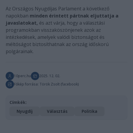
Az Országos Nyugdíjas Parlament a következő
napokban
minden érintett pártnak eljuttatja a
javaslatokat,
és azt várja, hogy a választási
programokban visszaköszönjenek azok az
intézkedések, amelyek valódi biztonságot és
méltóságot biztosíthatnak az ország időskorú
polgárainak.
10perc.hu
2025. 12. 02.
Főkép forrása: Török Zsolt (facebook)
Címkék:
Nyugdíj
Választás
Politika