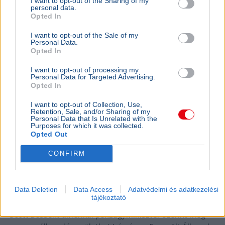
I want to opt-out of the Sharing of my
Amerika bejelentette: közel a Hormuzi-
personal data.
szoros megnyitása
Opted In
I want to opt-out of the Sale of my
Personal Data.
Opted In
I want to opt-out of processing my
Personal Data for Targeted Advertising.
Opted In
I want to opt-out of Collection, Use,
Retention, Sale, and/or Sharing of my
Personal Data that Is Unrelated with the
Purposes for which it was collected.
Opted Out
CONFIRM
Data Deletion
Data Access
Adatvédelmi és adatkezelési
Egyesült Államok
Irán
Kőolaj
Gazdaság
Hormuzi-szoros
tájékoztató
Scott Bessent amerikai pénzügyminiszter szerint még