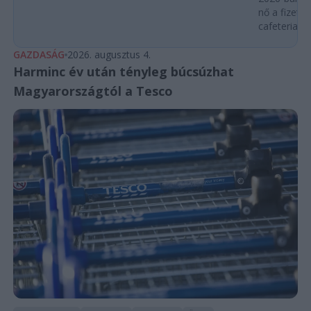
nő a fizeté
cafeteria v
GAZDASÁG
2026. augusztus 4.
Harminc év után tényleg búcsúzhat
Magyarországtól a Tesco