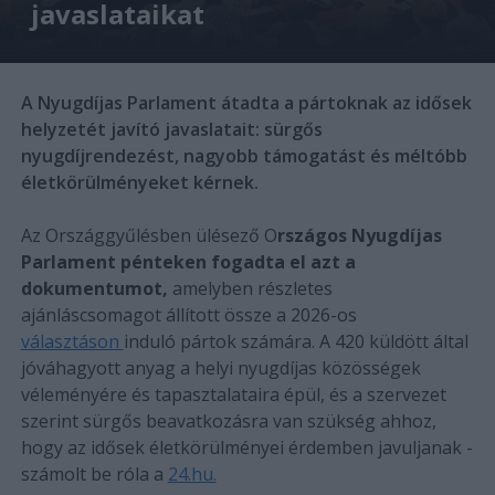
javaslataikat
A Nyugdíjas Parlament átadta a pártoknak az idősek
helyzetét javító javaslatait: sürgős
nyugdíjrendezést, nagyobb támogatást és méltóbb
életkörülményeket kérnek.
Az Országgyűlésben ülésező O
rszágos Nyugdíjas
Parlament pénteken fogadta el azt a
dokumentumot,
amelyben részletes
ajánláscsomagot állított össze a 2026-os
választáson
induló pártok számára. A 420 küldött által
jóváhagyott anyag a helyi nyugdíjas közösségek
véleményére és tapasztalataira épül, és a szervezet
szerint sürgős beavatkozásra van szükség ahhoz,
hogy az idősek életkörülményei érdemben javuljanak -
számolt be róla a
24.hu.