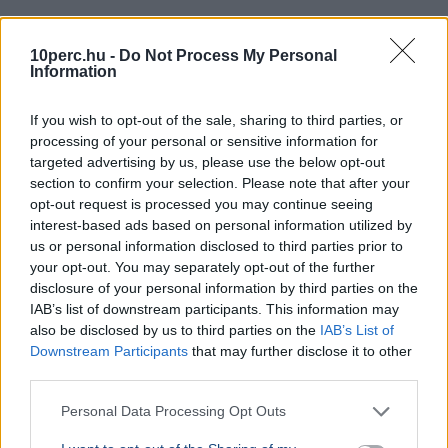
Magyarország
Időjárás
Magyar Péter
Paks
Atomerőmű
Hőség
10perc.hu -
Do Not Process My Personal
Information
Magyar Péter szerint a csütörtökön várható osztrák
csapadéktól függhet a Paksi Atomerőmű utolsó
If you wish to opt-out of the sale, sharing to third parties, or
turbinájának sorsa, a helyzet egyelőre stabil.
processing of your personal or sensitive information for
Bővebben...
targeted advertising by us, please use the below opt-out
section to confirm your selection. Please note that after your
GAZDASÁG
2026. augusztus 4.
opt-out request is processed you may continue seeing
Az Európai Bizottság egyelőre nem lát
interest-based ads based on personal information utilized by
us or personal information disclosed to third parties prior to
problémát az atomenergia-ellátásban
your opt-out. You may separately opt-out of the further
Atomerőmű
Európai Bizottság
Gazdaság
Duna
Európa
disclosure of your personal information by third parties on the
IAB’s list of downstream participants. This information may
Az Európai Bizottság szóvivője szerint egyelőre nincs
also be disclosed by us to third parties on the
IAB’s List of
ellátásbiztonsági probléma az atomenergia-
Downstream Participants
that may further disclose it to other
termelésben, bár a Duna alacsony vízszintje több
third parties.
országot érint.
Bővebben...
Personal Data Processing Opt Outs
GAZDASÁG
2026. augusztus 4.