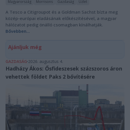
Magyarország
Morrisons
Gazdaság
Üzlet
A Tesco a Citigroupot és a Goldman Sachst bízta meg
közép-európai eladásának előkészítésével, a magyar
hálózatot pedig önálló csomagban kínálhatják.
Bővebben...
Ajánljuk még
GAZDASÁG
2026. augusztus 4.
Hadházy Ákos: Ősfideszesek százszoros áron
vehettek földet Paks 2 bővítésére