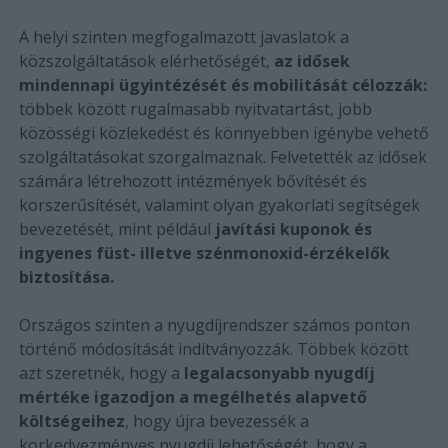
A helyi szinten megfogalmazott javaslatok a
közszolgáltatások elérhetőségét,
az idősek
mindennapi ügyintézését és mobilitását célozzák:
többek között rugalmasabb nyitvatartást, jobb
közösségi közlekedést és könnyebben igénybe vehető
szolgáltatásokat szorgalmaznak. Felvetették az idősek
számára létrehozott intézmények bővítését és
korszerűsítését, valamint olyan gyakorlati segítségek
bevezetését, mint például
javítási kuponok és
ingyenes füst- illetve szénmonoxid-érzékelők
biztosítása.
Országos szinten a nyugdíjrendszer számos ponton
történő módosítását indítványozzák. Többek között
azt szeretnék, hogy a
legalacsonyabb nyugdíj
mértéke igazodjon a megélhetés alapvető
költségeihez
, hogy újra bevezessék a
korkedvezményes nyugdíj lehetőségét, hogy a