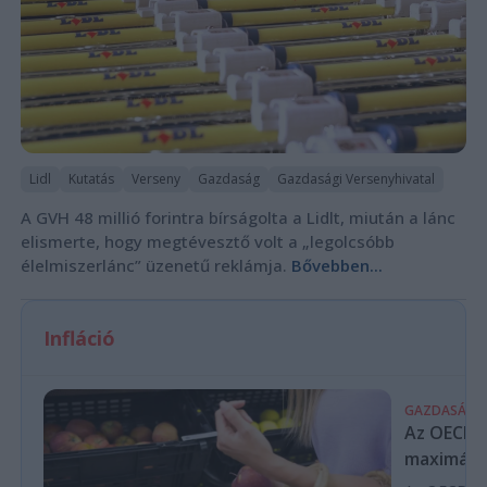
Lidl
Kutatás
Verseny
Gazdaság
Gazdasági Versenyhivatal
A GVH 48 millió forintra bírságolta a Lidlt, miután a lánc
elismerte, hogy megtévesztő volt a „legolcsóbb
élelmiszerlánc” üzenetű reklámja.
Bővebben...
Infláció
GAZDASÁG
Az OECD a 
maximálás