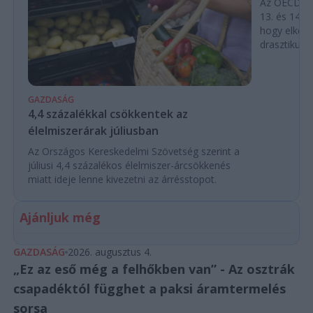
Az OECD leg
13. és 14. h
hogy elkerü
drasztikus e
GAZDASÁG
4,4 százalékkal csökkentek az
élelmiszerárak júliusban
Az Országos Kereskedelmi Szövetség szerint a
júliusi 4,4 százalékos élelmiszer-árcsökkenés
miatt ideje lenne kivezetni az árrésstopot.
Ajánljuk még
GAZDASÁG
2026. augusztus 4.
„Ez az eső még a felhőkben van” - Az osztrák
csapadéktól függhet a paksi áramtermelés
sorsa