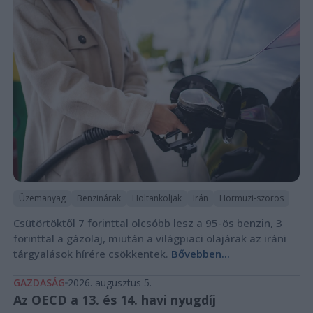
Üzemanyag
Benzinárak
Holtankoljak
Irán
Hormuzi-szoros
Csütörtöktől 7 forinttal olcsóbb lesz a 95-ös benzin, 3
forinttal a gázolaj, miután a világpiaci olajárak az iráni
tárgyalások hírére csökkentek.
Bővebben...
GAZDASÁG
2026. augusztus 5.
Az OECD a 13. és 14. havi nyugdíj