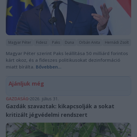
Magyar Péter
Fidesz
Paks
Duna
Orbán Anita
Hernádi Zsolt
Magyar Péter szerint Paks leállítása 50 milliárd forintos
kárt okoz, és a fideszes politikusokat dezinformáció
miatt bírálta.
Bővebben...
Ajánljuk még
GAZDASÁG
2026. július 31.
Gazdák szavaztak: kikapcsolják a sokat
kritizált jégvédelmi rendszert