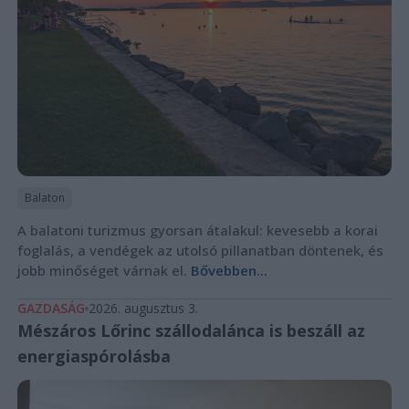
Balaton
A balatoni turizmus gyorsan átalakul: kevesebb a korai
foglalás, a vendégek az utolsó pillanatban döntenek, és
jobb minőséget várnak el.
Bővebben...
GAZDASÁG
2026. augusztus 3.
Mészáros Lőrinc szállodalánca is beszáll az
energiaspórolásba