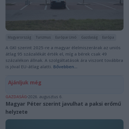
Magyarország
Turizmus
Európai Unió
Gazdaság
Európa
A GKI szerint 2025-re a magyar élelmiszerárak az uniós
átlag 95 százalékát érték el, míg a bérek csak 49
százalékon állnak. A szolgáltatások ára viszont továbbra
is jóval EU-átlag alatti.
Bővebben...
Ajánljuk még
GAZDASÁG
2026. augusztus 6.
Magyar Péter szerint javulhat a paksi erőmű
helyzete