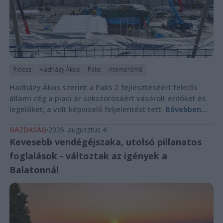
Fidesz
Hadházy Ákos
Paks
Atomerőmű
Hadházy Ákos szerint a Paks 2 fejlesztéséért felelős
állami cég a piaci ár sokszorosáért vásárolt erdőket és
legelőket; a volt képviselő feljelentést tett.
Bővebben...
GAZDASÁG
2026. augusztus 4.
Kevesebb vendégéjszaka, utolsó pillanatos
foglalások - változtak az igények a
Balatonnál