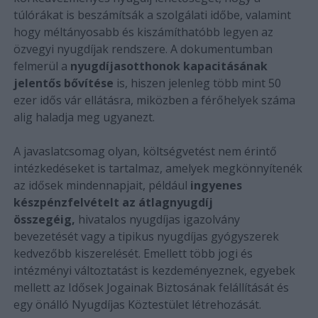
túlórákat is beszámítsák a szolgálati időbe, valamint
hogy méltányosabb és kiszámíthatóbb legyen az
özvegyi nyugdíjak rendszere. A dokumentumban
felmerül a
nyugdíjasotthonok kapacitásának
jelentős bővítése
is, hiszen jelenleg több mint 50
ezer idős vár ellátásra, miközben a férőhelyek száma
alig haladja meg ugyanezt.
A javaslatcsomag olyan, költségvetést nem érintő
intézkedéseket is tartalmaz, amelyek megkönnyítenék
az idősek mindennapjait, például
ingyenes
készpénzfelvételt az átlagnyugdíj
összegéig,
hivatalos nyugdíjas igazolvány
bevezetését vagy a tipikus nyugdíjas gyógyszerek
kedvezőbb kiszerelését. Emellett több jogi és
intézményi változtatást is kezdeményeznek, egyebek
mellett az Idősek Jogainak Biztosának felállítását és
egy önálló Nyugdíjas Köztestület létrehozását.