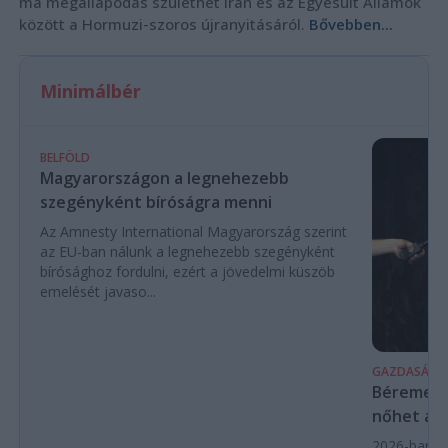
ma megállapodás születhet Irán és az Egyesült Államok
között a Hormuzi-szoros újranyitásáról.
Bővebben...
Minimálbér
BELFÖLD
Magyarországon a legnehezebb
szegényként bíróságra menni
Az Amnesty International Magyarország szerint
az EU-ban nálunk a legnehezebb szegényként
bírósághoz fordulni, ezért a jövedelmi küszöb
emelését javaso...
GAZDASÁG
Béremelés
nőhet a f
2026-ban a