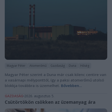
Magyar Péter
Atomerőmű
Gazdaság
Duna
Hőség
Magyar Péter szerint a Duna már csak kilenc centire van
a vasárnapi mélyponttól, így a paksi atomerőmű utolsó
blokkja továbbra is üzemelhet.
Bővebben...
GAZDASÁG
2026. augusztus 5.
Csütörtökön csökken az üzemanyag ára