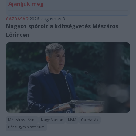
Ajánljuk még
GAZDASÁG
2026. augusztus 3.
Nagyot spórolt a költségvetés Mészáros
Lőrincen
Mészáros Lőrinc
Nagy Márton
MVM
Gazdaság
Pénzügyminisztérium