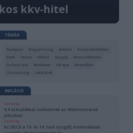
kos kkv-hitel
TÉMÁK
Budapest
Magyarország
Balaton
Környezetvédelem
Bank
Utazás
Infláció
Nyugdíj
Rezsicsökkentés
Európai Unió
Munkabér
Ukrajna
Minimálbér
Oroszország
Lakásárak
INFLÁCIÓ
Gazdaság
4,4 százalékkal csökkentek az élelmiszerárak
júliusban
Gazdaság
Az OECD a 13. és 14. havi nyugdíj maximálását
javasolja Magyarországnak