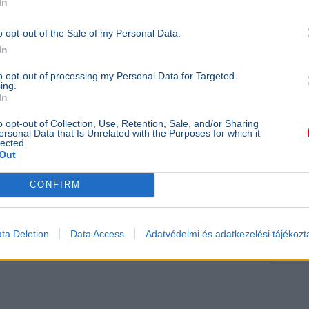
In
z adminisztráció nem hátráltatja a
o opt-out of the Sale of my Personal Data.
In
íthetik a
beruházások újjáéledését
, és
to opt-out of processing my Personal Data for Targeted
írozási környezetet
teremtenek. A program
ing.
In
ágazatokban, mint a
feldolgozóipar,
látás és agrárium
.
o opt-out of Collection, Use, Retention, Sale, and/or Sharing
ersonal Data that Is Unrelated with the Purposes for which it
lected.
Out
or (facebook)
CONFIRM
ta Deletion
Data Access
Adatvédelmi és adatkezelési tájékozt