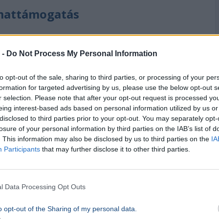
amattámogatás
antiqa Hitelgarancia Zrt.
és az
Agrár-
űködésével.
 -
Do Not Process My Personal Information
at bank
kínálja országszerte, így a vidéki kkv-k
to opt-out of the sale, sharing to third parties, or processing of your per
formation for targeted advertising by us, please use the below opt-out s
r selection. Please note that after your opt-out request is processed y
z idei évre
260 milliárd forint
keret áll
eing interest-based ads based on personal information utilized by us or
amattámogatás összesen
40 milliárd forintba
disclosed to third parties prior to your opt-out. You may separately opt-
losure of your personal information by third parties on the IAB’s list of
szolgálja.
. This information may also be disclosed by us to third parties on the
IA
Participants
that may further disclose it to other third parties.
ozások számára is elérhető, akár
lezárt üzleti
l Data Processing Opt Outs
o opt-out of the Sharing of my personal data.
zerűsített dokumentációval
és
80