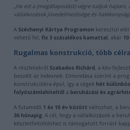
„Ha ezt a (megállapodást) végre tudjuk hajtani,
vállalkozások jövedelmezősége és hatékonyság
A
Széchenyi Kártya Programon
keresztül elé
vehető fel,
fix 3 százalékos kamattal
, akár
10
Rugalmas konstrukció, több célr
A részletekről
Szabados Richárd
, a kkv-fejles
beszélt az Indexnek. Elmondása szerint a pro
konstrukciókra épül, így a cégek
hét különböz
folyószámlahiteltől
a
beruházási és agrárhit
A futamidő
1 és 10 év között
változhat, a ber
36 hónapig
. A cél, hogy a vállalkozások a be
készletfeltöltéshez is támogatott forrást kapj