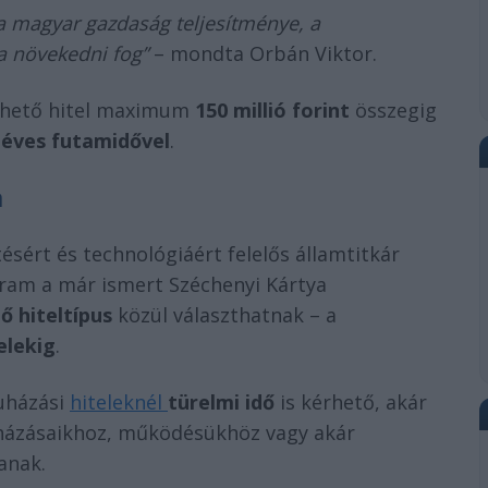
 a magyar gazdaság teljesítménye, a
a növekedni fog”
– mondta Orbán Viktor.
rhető hitel maximum
150 millió forint
összegig
 éves futamidővel
.
a
ztésért és technológiáért felelős államtitkár
gram a már ismert Széchenyi Kártya
ő hiteltípus
közül választhatnak – a
elekig
.
uházási
hiteleknél
türelmi idő
is kérhető, akár
ruházásaikhoz, működésükhöz vagy akár
anak.