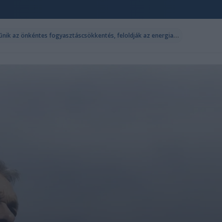
M
agyar Péter: péntektől megszűnik az önkéntes fogyasztáscsökkentés, feloldják az energiakorlátozásokat