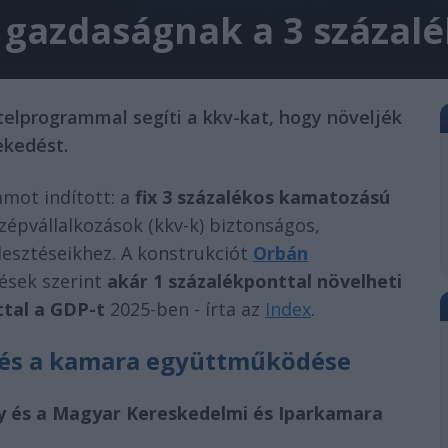
 gazdaságnak a 3 százalé
telprogrammal segíti a kkv-kat, hogy növeljék
ekedést.
mot indított: a
fix 3 százalékos kamatozású
özépvállalkozások (kkv-k) biztonságos,
jlesztéseikhez. A konstrukciót
Orbán
lések szerint
akár 1 százalékponttal növelheti
ttal a GDP-t
2025-ben - írta az
Index
.
y és a kamara együttműködése
 és a Magyar Kereskedelmi és Iparkamara