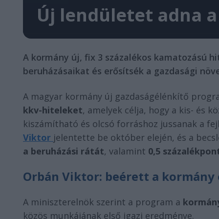
Új lendületet adna a
A kormány új, fix 3 százalékos kamatozású hi
beruházásaikat és erősítsék a gazdasági növ
A magyar kormány új gazdaságélénkítő progra
kkv-hiteleket
, amelyek célja, hogy a kis- és k
kiszámítható és olcsó forráshoz jussanak a fe
Viktor
jelentette be október elején, és a becs
a beruházási rátát
, valamint
0,5 százalékpon
Orbán Viktor: beérett a kormán
A miniszterelnök szerint a program a
kormány
közös munkájának első igazi eredménye.