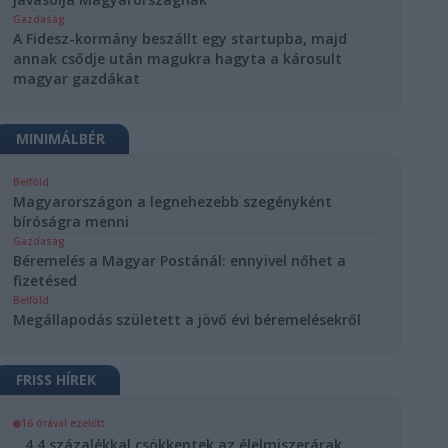
Gazdaság
A Fidesz-kormány beszállt egy startupba, majd
annak csődje után magukra hagyta a károsult
magyar gazdákat
MINIMÁLBÉR
Belföld
Magyarországon a legnehezebb szegényként
bíróságra menni
Gazdaság
Béremelés a Magyar Postánál: ennyivel nőhet a
fizetésed
Belföld
Megállapodás született a jövő évi béremelésekről
FRISS HÍREK
16 órával ezelőtt
4,4 százalékkal csökkentek az élelmiszerárak