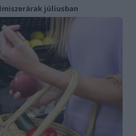
elmiszerárak júliusban