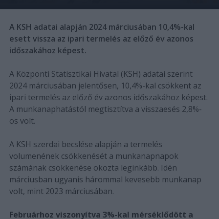
A KSH adatai alapján 2024 márciusában 10,4%-kal
esett vissza az ipari termelés az előző év azonos
időszakához képest.
A Központi Statisztikai Hivatal (KSH) adatai szerint
2024 márciusában jelentősen, 10,4%-kal csökkent az
ipari termelés az előző év azonos időszakához képest.
A munkanaphatástól megtisztítva a visszaesés 2,8%-
os volt.
A KSH szerdai becslése alapján a termelés
volumenének csökkenését a munkanapnapok
számának csökkenése okozta leginkább. Idén
márciusban ugyanis hárommal kevesebb munkanap
volt, mint 2023 márciusában.
Februárhoz viszonyítva 3%-kal mérséklődött a