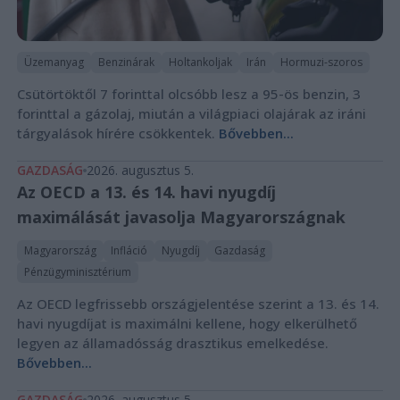
Üzemanyag
Benzinárak
Holtankoljak
Irán
Hormuzi-szoros
Csütörtöktől 7 forinttal olcsóbb lesz a 95-ös benzin, 3
forinttal a gázolaj, miután a világpiaci olajárak az iráni
tárgyalások hírére csökkentek.
Bővebben...
GAZDASÁG
2026. augusztus 5.
Az OECD a 13. és 14. havi nyugdíj
maximálását javasolja Magyarországnak
Magyarország
Infláció
Nyugdíj
Gazdaság
Pénzügyminisztérium
Az OECD legfrissebb országjelentése szerint a 13. és 14.
havi nyugdíjat is maximálni kellene, hogy elkerülhető
legyen az államadósság drasztikus emelkedése.
Bővebben...
GAZDASÁG
2026. augusztus 5.