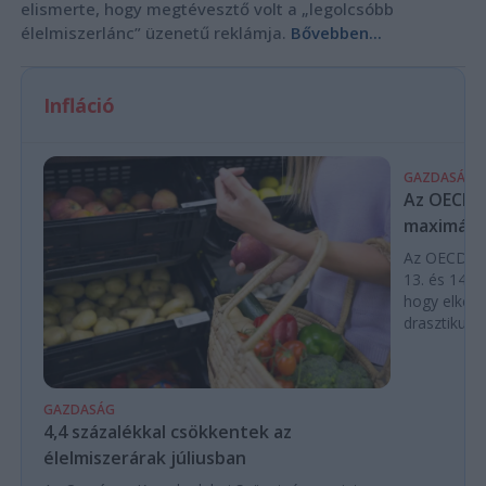
elismerte, hogy megtévesztő volt a „legolcsóbb
élelmiszerlánc” üzenetű reklámja.
Bővebben...
Infláció
GAZDASÁG
Az OECD a 
maximálás
Az OECD leg
13. és 14. h
hogy elkerü
drasztikus e
GAZDASÁG
4,4 százalékkal csökkentek az
élelmiszerárak júliusban