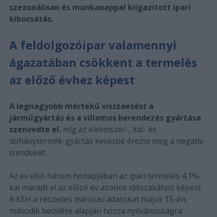
szezonálisan és munkanappal kiigazított ipari
kibocsátás.
A feldolgozóipar valamennyi
ágazatában csökkent a termelés
az előző évhez képest
A legnagyobb mértékű visszaesést a
járműgyártás és a villamos berendezés gyártása
szenvedte el
, míg az élelmiszer-, ital- és
dohánytermék-gyártás kevésbé érezte meg a negatív
trendeket.
Az év első három hónapjában az ipari termelés 4,1%-
kal maradt el az előző év azonos időszakához képest.
A KSH a részletes márciusi adatokat május 15-én,
második becslése alapján hozza nyilvánosságra.