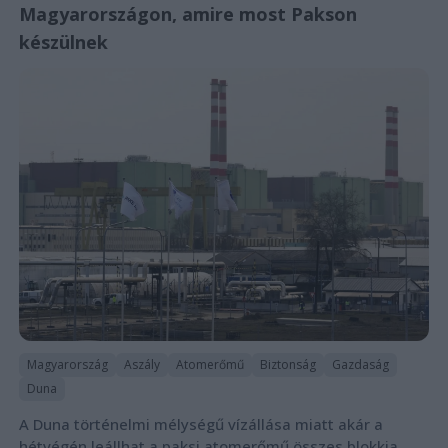
Magyarországon, amire most Pakson
készülnek
Magyarország
Aszály
Atomerőmű
Biztonság
Gazdaság
Duna
A Duna történelmi mélységű vízállása miatt akár a
hétvégén leállhat a paksi atomerőmű összes blokkja,