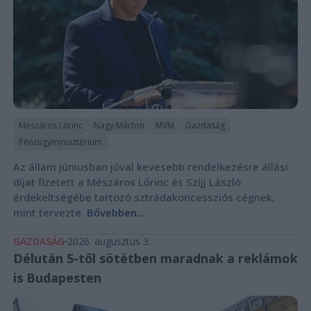
Mészáros Lőrinc
Nagy Márton
MVM
Gazdaság
Pénzügyminisztérium
Az állam júniusban jóval kevesebb rendelkezésre állási
díjat fizetett a Mészáros Lőrinc és Szíjj László
érdekeltségébe tartozó sztrádakoncessziós cégnek,
mint tervezte.
Bővebben...
GAZDASÁG
2026. augusztus 3.
Délután 5-től sötétben maradnak a reklámok
is Budapesten