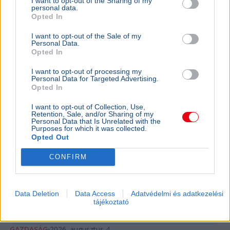
I want to opt-out of the Sharing of my
personal data.
Opted In
I want to opt-out of the Sale of my
Personal Data.
Opted In
I want to opt-out of processing my
Personal Data for Targeted Advertising.
Opted In
I want to opt-out of Collection, Use,
Retention, Sale, and/or Sharing of my
Personal Data that Is Unrelated with the
Magyarország
Morrisons
Gazdaság
Üzlet
Purposes for which it was collected.
Opted Out
A Tesco a Citigroupot és a Goldman Sachst bízta meg
közép-európai eladásának előkészítésével, a magyar
CONFIRM
hálózatot pedig önálló csomagban kínálhatják.
Bővebben...
Data Deletion
Data Access
Adatvédelmi és adatkezelési
tájékoztató
Ajánljuk még
GAZDASÁG
2026. augusztus 4.