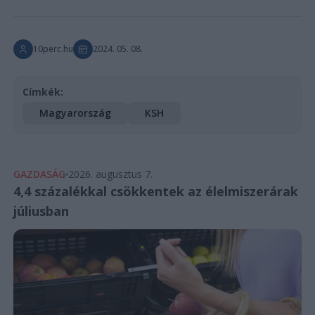
10perc.hu
2024. 05. 08.
Címkék:
Magyarország
KSH
GAZDASÁG
2026. augusztus 7.
4,4 százalékkal csökkentek az élelmiszerárak
júliusban