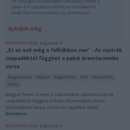
Az Országos Kereskedelmi Szövetség szerint a
júliusi 4,4 százalékos élelmiszer-árcsökkenés
miatt ideje lenne kivezetni az árrésstopot.
Ajánljuk még
GAZDASÁG
2026. augusztus 4.
„Ez az eső még a felhőkben van” - Az osztrák
csapadéktól függhet a paksi áramtermelés
sorsa
Magyarország
Időjárás
Magyar Péter
Paks
Atomerőmű
Hőség
Magyar Péter szerint a csütörtökön várható osztrák
csapadéktól függhet a Paksi Atomerőmű utolsó
turbinájának sorsa, a helyzet egyelőre stabil.
Bővebben...
GAZDASÁG
2026. augusztus 4.