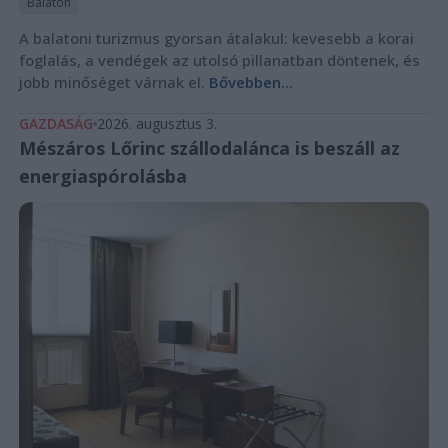
Balaton
A balatoni turizmus gyorsan átalakul: kevesebb a korai
foglalás, a vendégek az utolsó pillanatban döntenek, és
jobb minőséget várnak el.
Bővebben...
GAZDASÁG
2026. augusztus 3.
Mészáros Lőrinc szállodalánca is beszáll az
energiaspórolásba