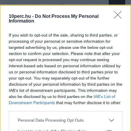
Az Amnesty International Magyarország szerint
az EU-ban nálunk a legnehezebb szegényként
10perc.hu -
Do Not Process My Personal
bírósághoz fordulni, ezért a jövedelmi küszöb
Information
emelését javaso...
If you wish to opt-out of the sale, sharing to third parties, or
processing of your personal or sensitive information for
GAZDASÁG
targeted advertising by us, please use the below opt-out
Béremelés
section to confirm your selection. Please note that after your
nőhet a f
opt-out request is processed you may continue seeing
interest-based ads based on personal information utilized by
2026-ban a
us or personal information disclosed to third parties prior to
nő a fizeté
your opt-out. You may separately opt-out of the further
cafeteria v
disclosure of your personal information by third parties on the
IAB’s list of downstream participants. This information may
GAZDASÁG
2026. augusztus 4.
also be disclosed by us to third parties on the
IAB’s List of
Harminc év után tényleg búcsúzhat
Downstream Participants
that may further disclose it to other
Magyarországtól a Tesco
third parties.
Personal Data Processing Opt Outs