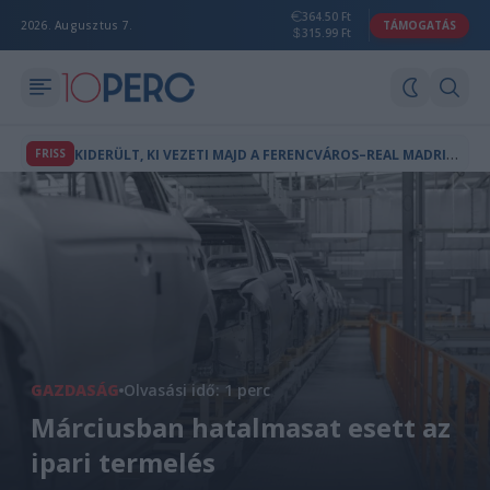
364.50 Ft
2026. Augusztus 7.
TÁMOGATÁS
315.99 Ft
K
IDERÜLT, KI VEZETI MAJD A FERENCVÁROS–REAL MADRID MÉRKŐZÉST
FRISS
GAZDASÁG
Olvasási idő: 1 perc
Márciusban hatalmasat esett az
ipari termelés