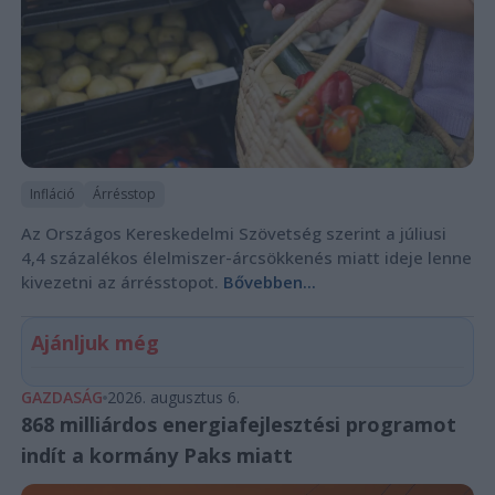
Infláció
Árrésstop
Az Országos Kereskedelmi Szövetség szerint a júliusi
4,4 százalékos élelmiszer-árcsökkenés miatt ideje lenne
kivezetni az árrésstopot.
Bővebben...
Ajánljuk még
GAZDASÁG
2026. augusztus 6.
868 milliárdos energiafejlesztési programot
indít a kormány Paks miatt