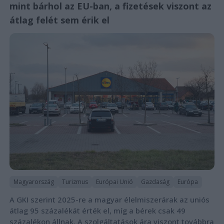
mint bárhol az EU-ban, a fizetések viszont az
átlag felét sem érik el
Magyarország
Turizmus
Európai Unió
Gazdaság
Európa
A GKI szerint 2025-re a magyar élelmiszerárak az uniós
átlag 95 százalékát érték el, míg a bérek csak 49
százalékon állnak. A szolgáltatások ára viszont továbbra