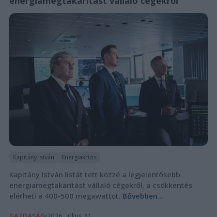
energiamegtakarítást vállaló cégekről
Kapitány István
Energiakrízis
Kapitány István listát tett közzé a legjelentősebb
energiamegtakarítást vállaló cégekről, a csökkentés
elérheti a 400-500 megawattot.
Bővebben...
GAZDASÁG
2026. július 31.