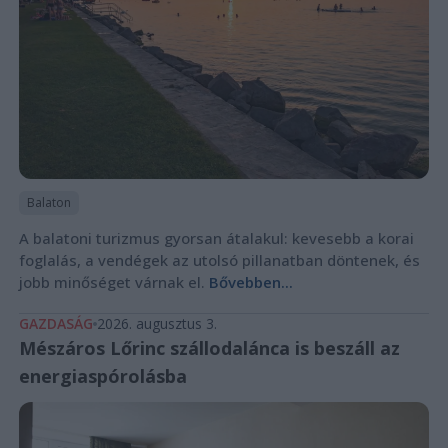
Balaton
A balatoni turizmus gyorsan átalakul: kevesebb a korai
foglalás, a vendégek az utolsó pillanatban döntenek, és
jobb minőséget várnak el.
Bővebben...
GAZDASÁG
2026. augusztus 3.
Mészáros Lőrinc szállodalánca is beszáll az
energiaspórolásba