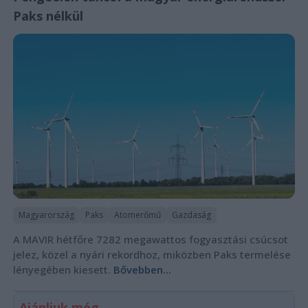
Paks nélkül
Magyarország
Paks
Atomerőmű
Gazdaság
A MAVIR hétfőre 7282 megawattos fogyasztási csúcsot
jelez, közel a nyári rekordhoz, miközben Paks termelése
lényegében kiesett.
Bővebben...
Ajánljuk még