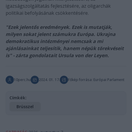
igazságszolgáltatás fejlesztésére, az oligarchák
politikai befolyásának csökkentésére.
"Ezek jelentős eredmények. Ezek is mutatják,
milyen sokat jelent számukra Európa. Ukrajna
demokratikus intézményei nemcsak a mi
ajánlásainkat teljesítik, hanem népük törekvéseit
is" - zárta gondolatait Ursula von der Leyen.
10perc.hu
2024. 01. 17.
Főkép forrása: Európai Parlament
Címkék:
Brüsszel