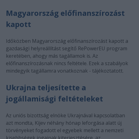
Magyarország előfinanszírozást
kapott
Időközben Magyarország előfinanszírozást kapott a
gazdasági helyreállítást segítő RePowerEU program
keretében, ahogy más tagállamok is. Az
előfinanszírozásnak nincs feltétele. Ezek a szabályok
mindegyik tagállamra vonatkoznak - tájékoztatott.
Ukrajna teljesítette a
jogállamisági feltételeket
Az uniós bizottság elnöke Ukrajnával kapcsolatban
azt mondta, Kijev néhány hónap leforgása alatt új
törvényeket fogadott el egyebek mellett a nemzeti
kisebbségek jogainak kiterjesztésére, az