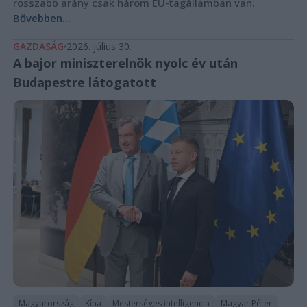
rosszabb arány csak három EU-tagállamban van.
Bővebben...
GAZDASÁG
2026. július 30.
A bajor miniszterelnök nyolc év után
Budapestre látogatott
Magyarország
Kína
Mesterséges intelligencia
Magyar Péter