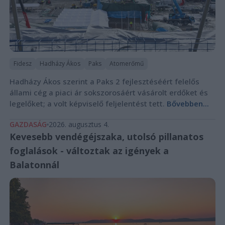
Fidesz
Hadházy Ákos
Paks
Atomerőmű
Hadházy Ákos szerint a Paks 2 fejlesztéséért felelős
állami cég a piaci ár sokszorosáért vásárolt erdőket és
legelőket; a volt képviselő feljelentést tett.
Bővebben...
GAZDASÁG
2026. augusztus 4.
Kevesebb vendégéjszaka, utolsó pillanatos
foglalások - változtak az igények a
Balatonnál