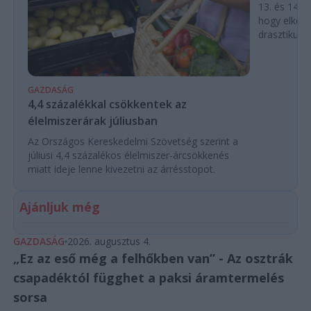
13. és 14. h
hogy elkerü
drasztikus e
GAZDASÁG
4,4 százalékkal csökkentek az
élelmiszerárak júliusban
Az Országos Kereskedelmi Szövetség szerint a
júliusi 4,4 százalékos élelmiszer-árcsökkenés
miatt ideje lenne kivezetni az árrésstopot.
Ajánljuk még
GAZDASÁG
2026. augusztus 4.
„Ez az eső még a felhőkben van” - Az osztrák
csapadéktól függhet a paksi áramtermelés
sorsa