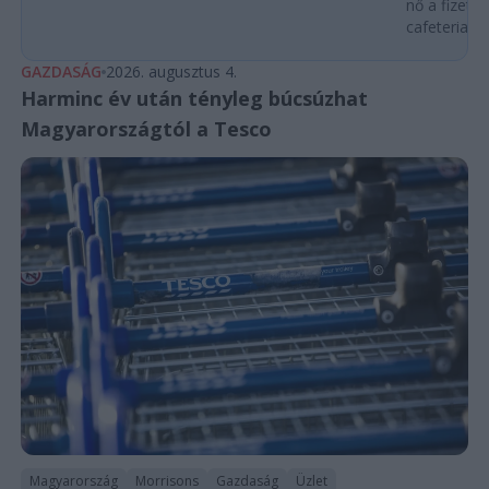
nő a fizeté
cafeteria v
GAZDASÁG
2026. augusztus 4.
Harminc év után tényleg búcsúzhat
Magyarországtól a Tesco
Magyarország
Morrisons
Gazdaság
Üzlet