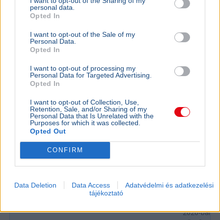
I want to opt-out of the Sharing of my
között a Hormuzi-szoros újranyitásáról.
Bővebben...
personal data.
Opted In
I want to opt-out of the Sale of my
Minimálbér
Personal Data.
Opted In
I want to opt-out of processing my
BELFÖLD
Personal Data for Targeted Advertising.
Magyarországon a legnehezebb
Opted In
szegényként bíróságra menni
I want to opt-out of Collection, Use,
Az Amnesty International Magyarország szerint
Retention, Sale, and/or Sharing of my
Personal Data that Is Unrelated with the
az EU-ban nálunk a legnehezebb szegényként
Purposes for which it was collected.
bírósághoz fordulni, ezért a jövedelmi küszöb
Opted Out
emelését javaso...
CONFIRM
GAZDASÁG
Béremelés
Data Deletion
Data Access
Adatvédelmi és adatkezelési
tájékoztató
nőhet a f
2026-ban a