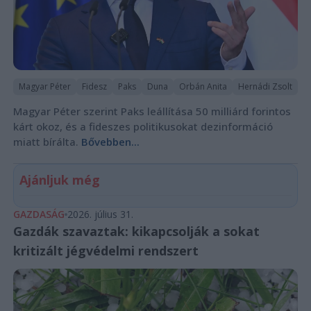
Magyar Péter
Fidesz
Paks
Duna
Orbán Anita
Hernádi Zsolt
Magyar Péter szerint Paks leállítása 50 milliárd forintos
kárt okoz, és a fideszes politikusokat dezinformáció
miatt bírálta.
Bővebben...
Ajánljuk még
GAZDASÁG
2026. július 31.
Gazdák szavaztak: kikapcsolják a sokat
kritizált jégvédelmi rendszert