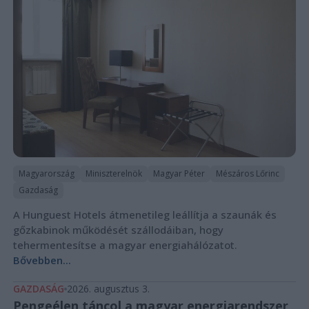
Magyarország
Miniszterelnök
Magyar Péter
Mészáros Lőrinc
Gazdaság
A Hunguest Hotels átmenetileg leállítja a szaunák és
gőzkabinok működését szállodáiban, hogy
tehermentesítse a magyar energiahálózatot.
Bővebben...
GAZDASÁG
2026. augusztus 3.
Pengeélen táncol a magyar energiarendszer