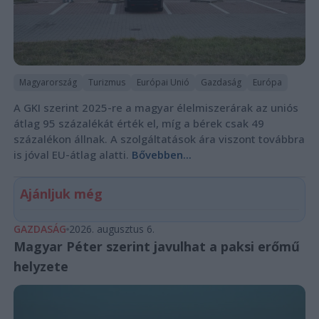
Magyarország
Turizmus
Európai Unió
Gazdaság
Európa
A GKI szerint 2025-re a magyar élelmiszerárak az uniós
átlag 95 százalékát érték el, míg a bérek csak 49
százalékon állnak. A szolgáltatások ára viszont továbbra
is jóval EU-átlag alatti.
Bővebben...
Ajánljuk még
GAZDASÁG
2026. augusztus 6.
Magyar Péter szerint javulhat a paksi erőmű
helyzete