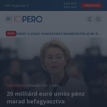
364.50 Ft
2026. Augusztus 8.
TÁMOGATÁS
315.99 Ft
E
ZEKET A SZIGET KONCERTEKET MEGNÉZHETED AZ M1-EN IS
FRISS
GAZDASÁG
Olvasási idő: 2 perc
20 milliárd euró uniós pénz
marad befagyasztva