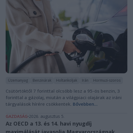
Üzemanyag
Benzinárak
Holtankoljak
Irán
Hormuzi-szoros
Csütörtöktől 7 forinttal olcsóbb lesz a 95-ös benzin, 3
forinttal a gázolaj, miután a világpiaci olajárak az iráni
tárgyalások hírére csökkentek.
Bővebben...
GAZDASÁG
2026. augusztus 5.
Az OECD a 13. és 14. havi nyugdíj
maximálását javasolja Magyarországnak