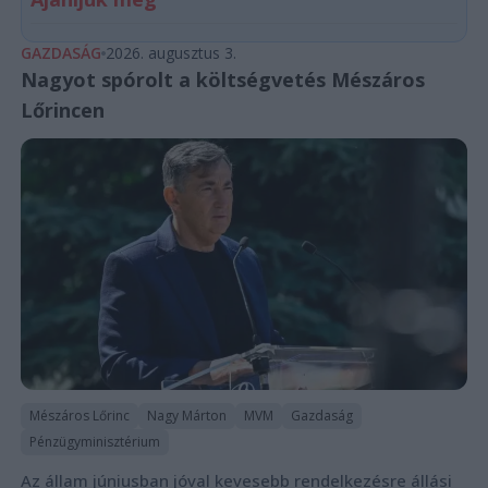
GAZDASÁG
2026. augusztus 3.
Nagyot spórolt a költségvetés Mészáros
Lőrincen
Mészáros Lőrinc
Nagy Márton
MVM
Gazdaság
Pénzügyminisztérium
Az állam júniusban jóval kevesebb rendelkezésre állási