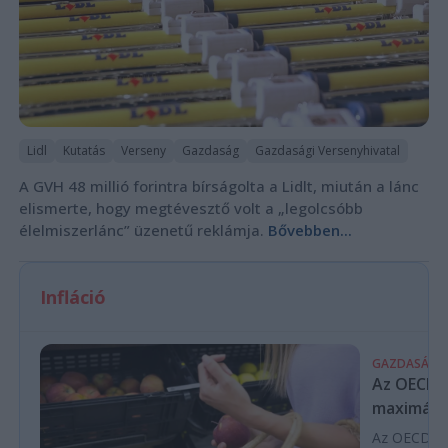
Lidl
Kutatás
Verseny
Gazdaság
Gazdasági Versenyhivatal
A GVH 48 millió forintra bírságolta a Lidlt, miután a lánc
elismerte, hogy megtévesztő volt a „legolcsóbb
élelmiszerlánc” üzenetű reklámja.
Bővebben...
Infláció
GAZDASÁG
Az OECD a 
maximálás
Az OECD leg