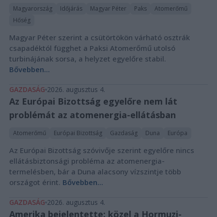
Magyarország
Időjárás
Magyar Péter
Paks
Atomerőmű
Hőség
Magyar Péter szerint a csütörtökön várható osztrák
csapadéktól függhet a Paksi Atomerőmű utolsó
turbinájának sorsa, a helyzet egyelőre stabil.
Bővebben...
GAZDASÁG
2026. augusztus 4.
Az Európai Bizottság egyelőre nem lát
problémát az atomenergia-ellátásban
Atomerőmű
Európai Bizottság
Gazdaság
Duna
Európa
Az Európai Bizottság szóvivője szerint egyelőre nincs
ellátásbiztonsági probléma az atomenergia-
termelésben, bár a Duna alacsony vízszintje több
országot érint.
Bővebben...
GAZDASÁG
2026. augusztus 4.
Amerika bejelentette: közel a Hormuzi-