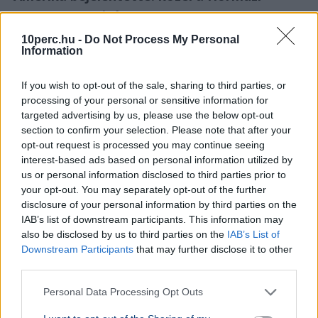
szoros megnyitása
10perc.hu -
Do Not Process My Personal
Information
If you wish to opt-out of the sale, sharing to third parties, or
processing of your personal or sensitive information for
targeted advertising by us, please use the below opt-out
section to confirm your selection. Please note that after your
opt-out request is processed you may continue seeing
interest-based ads based on personal information utilized by
us or personal information disclosed to third parties prior to
your opt-out. You may separately opt-out of the further
disclosure of your personal information by third parties on the
IAB’s list of downstream participants. This information may
also be disclosed by us to third parties on the
IAB’s List of
Downstream Participants
that may further disclose it to other
third parties.
Egyesült Államok
Irán
Kőolaj
Gazdaság
Hormuzi-szoros
Personal Data Processing Opt Outs
Scott Bessent amerikai pénzügyminiszter szerint még
ma megállapodás születhet Irán és az Egyesült Államok